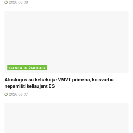
2026 08 08
GAMTA IR ŽMOGUS
Atostogos su keturkoju: VMVT primena, ko svarbu
nepamišti keliaujant ES
2026 08 07