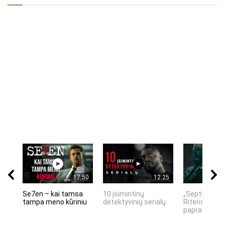
17:50
12:25
Se7en – kai tamsa
10 įsimintinų
„Septynių Ka
tampa meno kūriniu
detektyvinių serialų
Riteris" – kai
paprastumas