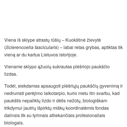
Viena iš sklype atrastų rūšių – Kuokštinė žievytė
(
Sclerencoelia fascicularis
) – labai retas grybas, aptiktas tik
vieną ar du kartus Lietuvos istorijoje.
Viename sklypo ąžuolų sukrautas plėšriojo paukščio
lizdas.
Todėl, siekdamas apsaugoti plėšriųjų paukščių gyvenimą ir
nedrumsti perėjimo laikotarpio, kurio metu itin svarbu, kad
paukštis nepaliktų lizdo ir dėtis nežūtų, biologiškam
trikdymui jautrių išpirktų miškų koordinatėmis fondas
dalinsis tik su tyrimais atliekančiais profesionaliais
biologais.