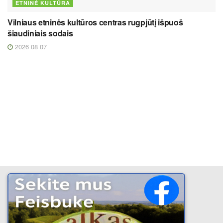
ETNINĖ KULTŪRA
Vilniaus etninės kultūros centras rugpjūtį išpuoš
šiaudiniais sodais
2026 08 07