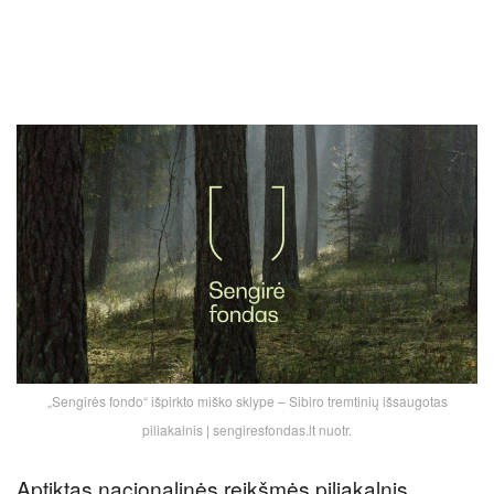
„Sengirės fondo“ išpirkto miško sklype – Sibiro tremtinių išsaugotas
piliakalnis | sengiresfondas.lt nuotr.
Aptiktas nacionalinės reikšmės piliakalnis