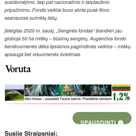
susidomėjimo, taip pat nacionalinio ir tarptautinio
pripažinimo. Fondo veiklai buvo skirta pusė filmo
seansuose surinktų lėšų.
Įsteigtas 2020 m. sausį, „Sengirės fondas“ šiandien jau
globoja 50 ha miškų – būsimų sengirių. Augančios fondo
bendruomenės dėka tęsiamos pagrindinės veiklos – miškų
apsauga bei visuomenės švietimas.
SPAUSDINTI 🖨
Susiję Straipsniai: