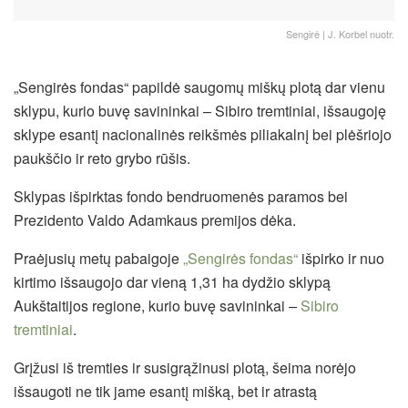
Sengirė | J. Korbel nuotr.
„Sengirės fondas“ papildė saugomų miškų plotą dar vienu
sklypu, kurio buvę savininkai – Sibiro tremtiniai, išsaugoję
sklype esantį nacionalinės reikšmės piliakalnį bei plėšriojo
paukščio ir reto grybo rūšis.
Sklypas išpirktas fondo bendruomenės paramos bei
Prezidento Valdo Adamkaus premijos dėka.
Praėjusių metų pabaigoje
„Sengirės fondas“
išpirko ir nuo
kirtimo išsaugojo dar vieną 1,31 ha dydžio sklypą
Aukštaitijos regione, kurio buvę savininkai
–
Sibiro
tremtiniai
.
Grįžusi iš tremties ir susigrąžinusi plotą, šeima norėjo
išsaugoti ne tik jame esantį mišką, bet ir atrastą