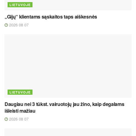
LIETUVOJE
„Gijų“ klientams sąskaitos taps aiškesnės
2026 08 07
LIETUVOJE
Daugiau nei 3 tūkst. vairuotojų jau žino, kaip degalams
išleisti mažiau
2026 08 07