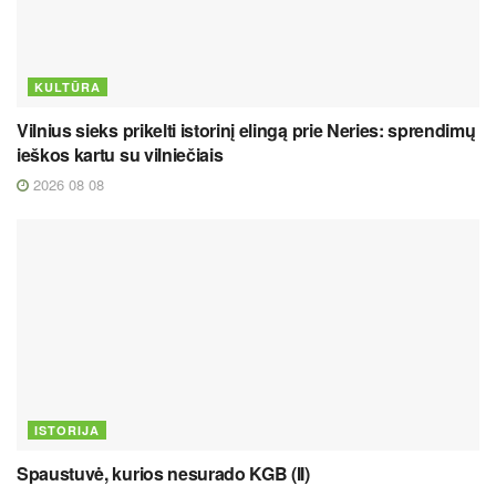
KULTŪRA
Vilnius sieks prikelti istorinį elingą prie Neries: sprendimų
ieškos kartu su vilniečiais
2026 08 08
ISTORIJA
Spaustuvė, kurios nesurado KGB (II)