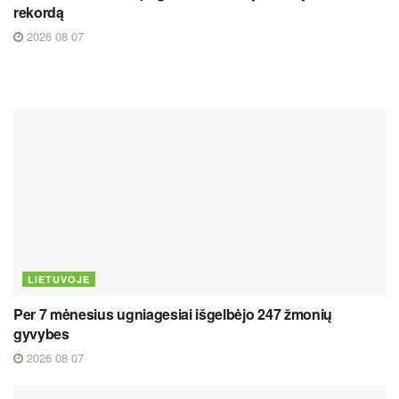
rekordą
2026 08 07
LIETUVOJE
Per 7 mėnesius ugniagesiai išgelbėjo 247 žmonių
gyvybes
2026 08 07