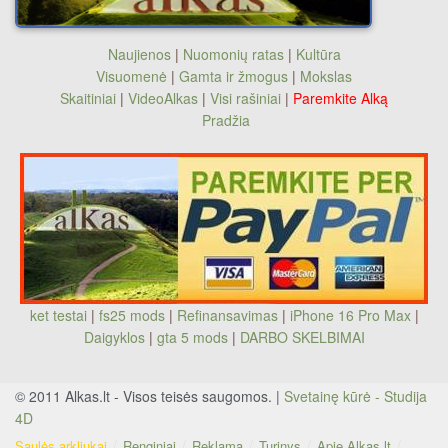
Naujienos
|
Nuomonių ratas
|
Kultūra
Visuomenė
|
Gamta ir žmogus
|
Mokslas
Skaitiniai
|
VideoAlkas
|
Visi rašiniai
|
Paremkite Alką
Pradžia
ket testai
|
fs25 mods
|
Refinansavimas
|
iPhone 16 Pro Max
|
Daigyklos
|
gta 5 mods
|
DARBO SKELBIMAI
© 2011 Alkas.lt - Visos teisės saugomos. |
Svetainę kūrė - Studija
4D
Saulės arkliukai
Renginiai
Reklama
Turinys
Apie Alkas.lt