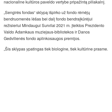
nacionaline kultūros paveldo vertybe pripažintą piliakalnį.
„Sengirės fondas“ sklypą išpirko už fondo rėmėjų
bendruomenės lėšas bei dalį fondo bendraįkūrėjui
režisieriui Mindaugui Survilai 2021 m. įteiktos Prezidento
Valdo Adamkaus muziejaus-bibliotekos ir Danos
Gedvilienės fondo aplinkosaugos premijos.
„Šis sklypas ypatingas tiek biologine, tiek kultūrine prasme.