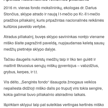
2016 m. vienas fondo mokslininkų, ekologas dr. Darius
Stončius, sklype atrado ir naują I t-mečio po Kr.-II t-mečio
pradžios piliakalnį, kuris pripažintas nacionalinės reikšmės
kultūros paveldo vertybe.
Atradus piliakalnį, buvęs sklypo savininkas norėjo viename
miško šlaite pagražinti paveldą, nupjaudamas keletą sausų
medžių pietinėje sklypo dalyje.
Tačiau daugelis nukirstų medžių taip ir liko ten gulėti ir
maitinti tikruosius senųjų miškų gyventojus – vabzdžius,
grybus, kerpes, ir t.t.
Vis dėlto, „Sengirės fondo“ išsaugota žmogaus veiklos
nepaliesta didžioji miško dalis po truputį virs tokia sengire,
kokia galimai buvo piliakalnio atsiradimo laikais.
Išpirktam sklypui taip pat suteiktas vertingas kertinės miško