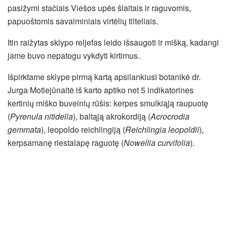
pasižymi stačiais Viešos upės šlaitais ir raguvomis,
papuoštomis savaiminiais virtėlių tilteliais.
Itin raižytas sklypo reljefas leido išsaugoti ir mišką, kadangi
jame buvo nepatogu vykdyti kirtimus.
Išpirktame sklype pirmą kartą apsilankiusi botanikė dr.
Jurga Motiejūnaitė iš karto aptiko net 5 indikatorines
kertinių miško buveinių rūšis: kerpes smulkiąją raupuotę
(
Pyrenula nitidella
), baltąją akrokordiją (
Acrocrodia
gemmata
), leopoldo reichlingiją (
Reichlingia leopoldii
),
kerpsamanę riestalapę raguotę (
Nowellia curvifolia
).