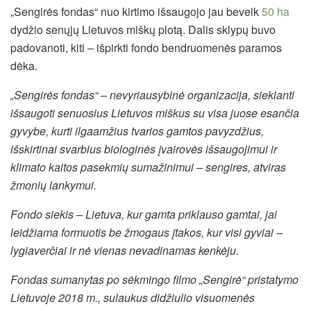
„Sengirės fondas“ nuo kirtimo išsaugojo jau beveik
50 ha
dydžio senųjų Lietuvos miškų plotą. Dalis sklypų buvo
padovanoti, kiti – išpirkti fondo bendruomenės paramos
dėka.
„Sengirės fondas“ – nevyriausybinė organizacija, siekianti
išsaugoti senuosius Lietuvos miškus su visa juose esančia
gyvybe, kurti ilgaamžius tvarios gamtos pavyzdžius,
išskirtinai svarbius biologinės įvairovės išsaugojimui ir
klimato kaitos pasekmių sumažinimui – sengires, atviras
žmonių lankymui.
Fondo siekis – Lietuva, kur gamta priklauso gamtai, jai
leidžiama formuotis be žmogaus įtakos, kur visi gyviai –
lygiaverčiai ir nė vienas nevadinamas kenkėju.
Fondas sumanytas po sėkmingo filmo „Sengirė“ pristatymo
Lietuvoje 2018 m., sulaukus didžiulio visuomenės