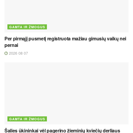
GAMTA IR ŽMOGUS
Per pirmąjį pusmetį registruota mažiau gimusių vaikų nei
pernai
2026 08 07
GAMTA IR ŽMOGUS
Šalies ūkininkai vėl pagerino žieminių kviečių derliaus