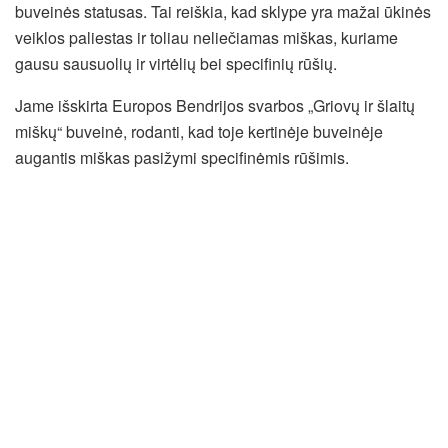
buveinės statusas. Tai reiškia, kad sklype yra mažai ūkinės
veiklos paliestas ir toliau neliečiamas miškas, kuriame
gausu sausuolių ir virtėlių bei specifinių rūšių.
Jame išskirta Europos Bendrijos svarbos „Griovų ir šlaitų
miškų“ buveinė, rodanti, kad toje kertinėje buveinėje
augantis miškas pasižymi specifinėmis rūšimis.