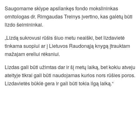
Saugomame sklype apsilankęs fondo mokslininkas
ornitologas dr. Rimgaudas Treinys įvertino, kas galėtų būti
lizdo šeimininkai.
„Lizdą sukrovusi rūšis šiuo metu neaiški, bet lizdavietė
tinkama suopiui ar į Lietuvos Raudonąją knygą įtrauktam
mažajam ereliui rėksniui.
Lizdas gali būti užimtas dar ir šį metų laiką, bet kokiu atveju
ateityje tikrai gali būti naudojamas kurios nors rūšies poros.
Lizdavietės būklė gera ir gali būti tokia ilgą laiką.“