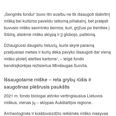
„Sengirės fondui“ buvo itin svarbu ne tik išsaugoti išskirtinį
mišką bei kultūros paveldu laikomą piliakalnį, bet pratęsti
buvusio miško savininko šeimos, kuri, grįžusi po tremties į
Sibirą, atsiėmė miško sklypą ir jį globojo, palikimą.
Džiaugiuosi daugeliu lietuvių, kurie skyrė paramą
praėjusiasi metais ir kurių dėka pavyko išsaugoti dar vieną
miško plotelį ateities kartoms“, – teigė fondo
bendraįkūrėjas režisierius Mindaugas Survila.
Išsaugotame miške – reta grybų rūšis ir
saugotinas plėšrusis paukštis
2021 m. fondo biologai atrinko vertingiausius Lietuvos
miškus, vienas jų – sklypas Aukštaitijos regione.
Archeologinės ir kraštovaizdžio reikšmės miško masyvas