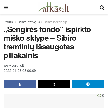
Pradžia
Gamta ir žmogus
Gamta ir ekologija
„Sengirės fondo“ išpirkto
miško sklype – Sibiro
tremtinių išsaugotas
piliakalnis
www.voruta.lt
2022-04-23 08:00:09
0