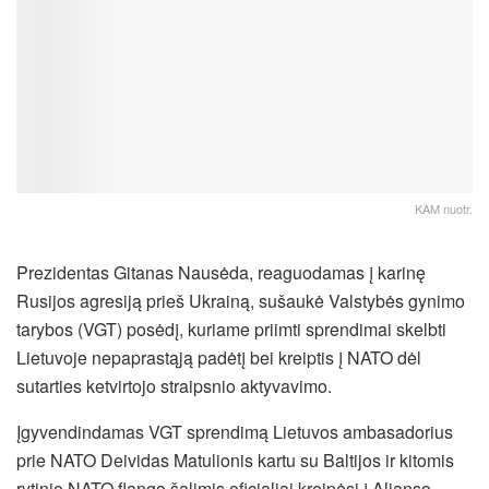
KAM nuotr.
Prezidentas Gitanas Nausėda, reaguodamas į karinę
Rusijos agresiją prieš Ukrainą, sušaukė Valstybės gynimo
tarybos (VGT) posėdį, kuriame priimti sprendimai skelbti
Lietuvoje nepaprastąją padėtį bei kreiptis į NATO dėl
sutarties ketvirtojo straipsnio aktyvavimo.
Įgyvendindamas VGT sprendimą Lietuvos ambasadorius
prie NATO Deividas Matulionis kartu su Baltijos ir kitomis
rytinio NATO flango šalimis oficialiai kreipėsi į Aljanso