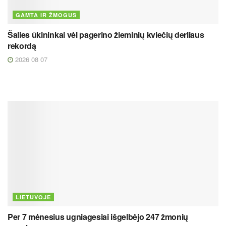
GAMTA IR ŽMOGUS
Šalies ūkininkai vėl pagerino žieminių kviečių derliaus
rekordą
2026 08 07
LIETUVOJE
Per 7 mėnesius ugniagesiai išgelbėjo 247 žmonių