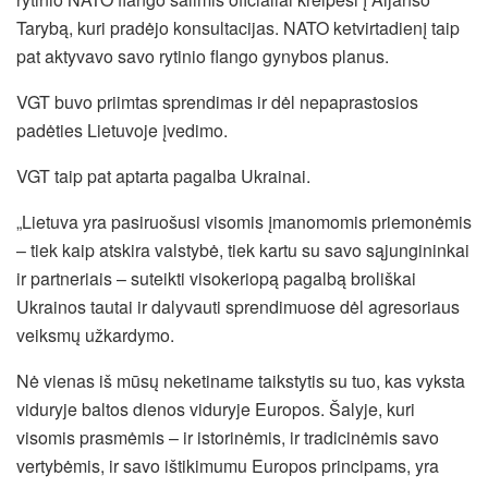
Tarybą, kuri pradėjo konsultacijas. NATO ketvirtadienį taip
pat aktyvavo savo rytinio flango gynybos planus.
VGT buvo priimtas sprendimas ir dėl nepaprastosios
padėties Lietuvoje įvedimo.
VGT taip pat aptarta pagalba Ukrainai.
„Lietuva yra pasiruošusi visomis įmanomomis priemonėmis
– tiek kaip atskira valstybė, tiek kartu su savo sąjungininkai
ir partneriais – suteikti visokeriopą pagalbą broliškai
Ukrainos tautai ir dalyvauti sprendimuose dėl agresoriaus
veiksmų užkardymo.
Nė vienas iš mūsų neketiname taikstytis su tuo, kas vyksta
viduryje baltos dienos viduryje Europos. Šalyje, kuri
visomis prasmėmis – ir istorinėmis, ir tradicinėmis savo
vertybėmis, ir savo ištikimumu Europos principams, yra