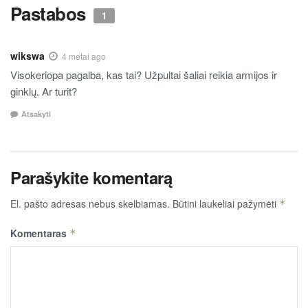
Pastabos
1
wikswa
4 metai ago
Visokeriopa pagalba, kas tai? Užpultai šaliai reikia armijos ir
ginklų. Ar turit?
Atsakyti
Parašykite komentarą
El. pašto adresas nebus skelbiamas.
Būtini laukeliai pažymėti
*
Komentaras
*