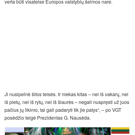
verta būti visateise Europos valstybių šeimos nare.
Ji nusipelnė šitos teisės. Ir niekas kitas – nei iš vakarų, nei
iš pietų, nei iš rytų, nei iš šiaurės – negali nuspręsti už juos
pačius jų likimo, tai gali padaryti tik jie patys“, – po VGT
posėdžio teigė Prezidentas G. Nausėda.