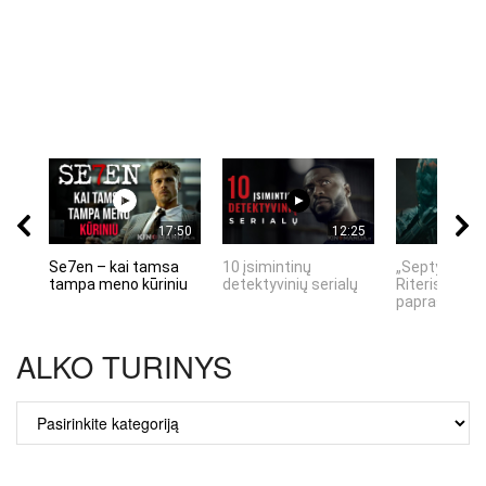
17:50
12:25
Se7en – kai tamsa
10 įsimintinų
„Septynių Ka
tampa meno kūriniu
detektyvinių serialų
Riteris" – kai
paprastumas
ALKO TURINYS
ALKO
TURINYS