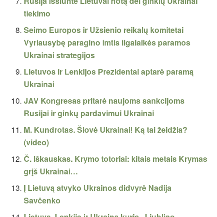
Rusija išsiuntė Lietuvai notą dėl ginklų Ukrainai
tiekimo
Seimo Europos ir Užsienio reikalų komitetai
Vyriausybę paragino imtis ilgalaikės paramos
Ukrainai strategijos
Lietuvos ir Lenkijos Prezidentai aptarė paramą
Ukrainai
JAV Kongresas pritarė naujoms sankcijoms
Rusijai ir ginkų pardavimui Ukrainai
M. Kundrotas. Šlovė Ukrainai! Ką tai žeidžia?
(video)
Č. Iškauskas. Krymo totoriai: kitais metais Krymas
grįš Ukrainai…
Į Lietuvą atvyko Ukrainos didvyrė Nadija
Savčenko
Lietuva, Lenkija ir Ukraina kuria „Liublino