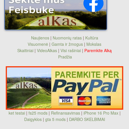
Naujienos
|
Nuomonių ratas
|
Kultūra
Visuomenė
|
Gamta ir žmogus
|
Mokslas
Skaitiniai
|
VideoAlkas
|
Visi rašiniai
|
Paremkite Alką
Pradžia
ket testai
|
fs25 mods
|
Refinansavimas
|
iPhone 16 Pro Max
|
Daigyklos
|
gta 5 mods
|
DARBO SKELBIMAI