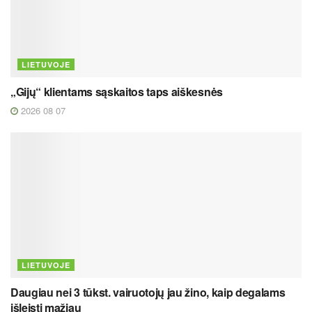
LIETUVOJE
„Gijų“ klientams sąskaitos taps aiškesnės
2026 08 07
LIETUVOJE
Daugiau nei 3 tūkst. vairuotojų jau žino, kaip degalams
išleisti mažiau