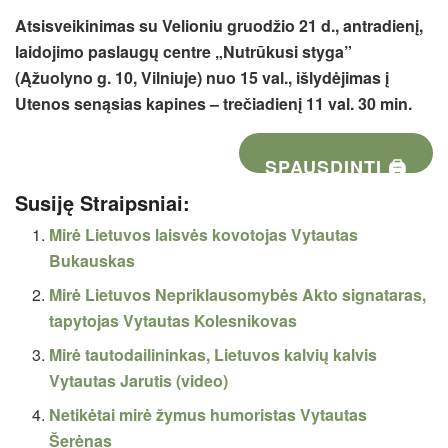
Atsisveikinimas su Velioniu gruodžio 21 d., antradienį,
laidojimo paslaugų centre „Nutrūkusi styga”
(Ąžuolyno g. 10, Vilniuje) nuo 15 val., išlydėjimas į
Utenos senąsias kapines – trečiadienį 11 val. 30 min.
SPAUSDINTI 🖨
Susiję Straipsniai:
Mirė Lietuvos laisvės kovotojas Vytautas
Bukauskas
Mirė Lietuvos Nepriklausomybės Akto signataras,
tapytojas Vytautas Kolesnikovas
Mirė tautodailininkas, Lietuvos kalvių kalvis
Vytautas Jarutis (video)
Netikėtai mirė žymus humoristas Vytautas
Šerėnas