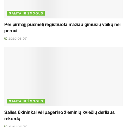
GAMTA IR ŽMOGUS
Per pirmąjį pusmetį registruota mažiau gimusių vaikų nei
pernai
2026 08 07
GAMTA IR ŽMOGUS
Šalies ūkininkai vėl pagerino žieminių kviečių derliaus
rekordą
2026 08 07