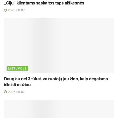
„Gijų“ klientams sąskaitos taps aiškesnės
2026 08 07
LIETUVOJE
Daugiau nei 3 tūkst. vairuotojų jau žino, kaip degalams
išleisti mažiau
2026 08 07