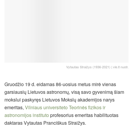
Vytautas Straižys (1936-2021) | vle.lt nuotr.
Gruodžio 19 d. eidamas 86-uosius metus mirė vienas
garsiausių Lietuvos astronomų, visą savo gyvenimą šiam
mokslui paskyręs Lietuvos Mokslų akademijos narys
emeritas,
Vilniaus universiteto Teorinės fizikos ir
astronomijos instituto
profesorius emeritas habilituotas
daktaras Vytautas Pranciškus Straižys.