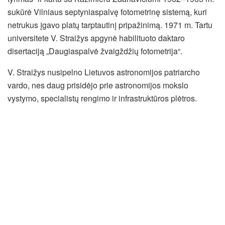
sukūrė Vilniaus septyniaspalvę fotometrinę sistemą, kuri
netrukus įgavo platų tarptautinį pripažinimą. 1971 m. Tartu
universitete V. Straižys apgynė habilituoto daktaro
disertaciją „Daugiaspalvė žvaigždžių fotometrija“.
V. Straižys nusipelno Lietuvos astronomijos patriarcho
vardo, nes daug prisidėjo prie astronomijos mokslo
vystymo, specialistų rengimo ir infrastruktūros plėtros.