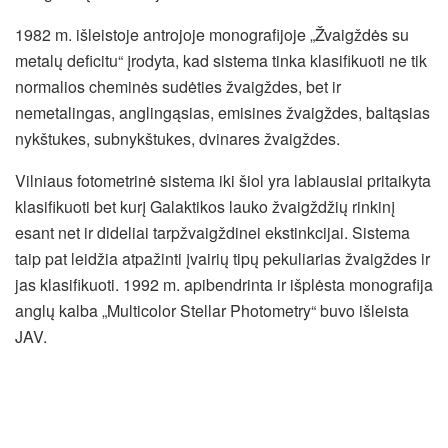
1982 m. išleistoje antrojoje monografijoje „Žvaigždės su
metalų deficitu“ įrodyta, kad sistema tinka klasifikuoti ne tik
normalios cheminės sudėties žvaigždes, bet ir
nemetalingas, anglingąsias, emisines žvaigždes, baltąsias
nykštukes, subnykštukes, dvinares žvaigždes.
Vilniaus fotometrinė sistema iki šiol yra labiausiai pritaikyta
klasifikuoti bet kurį Galaktikos lauko žvaigždžių rinkinį
esant net ir dideliai tarpžvaigždinei ekstinkcijai. Sistema
taip pat leidžia atpažinti įvairių tipų pekuliarias žvaigždes ir
jas klasifikuoti. 1992 m. apibendrinta ir išplėsta monografija
anglų kalba „Multicolor Stellar Photometry“ buvo išleista
JAV.