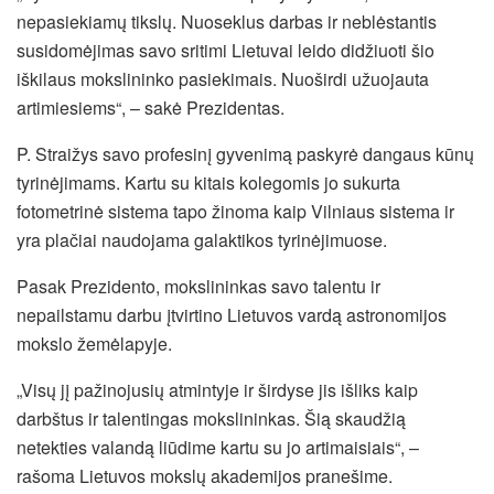
nepasiekiamų tikslų. Nuoseklus darbas ir neblėstantis
susidomėjimas savo sritimi Lietuvai leido didžiuoti šio
iškilaus mokslininko pasiekimais. Nuoširdi užuojauta
artimiesiems“, – sakė Prezidentas.
P. Straižys savo profesinį gyvenimą paskyrė dangaus kūnų
tyrinėjimams. Kartu su kitais kolegomis jo sukurta
fotometrinė sistema tapo žinoma kaip Vilniaus sistema ir
yra plačiai naudojama galaktikos tyrinėjimuose.
Pasak Prezidento, mokslininkas savo talentu ir
nepailstamu darbu įtvirtino Lietuvos vardą astronomijos
mokslo žemėlapyje.
„Visų jį pažinojusių atmintyje ir širdyse jis išliks kaip
darbštus ir talentingas mokslininkas. Šią skaudžią
netekties valandą liūdime kartu su jo artimaisiais“, –
rašoma Lietuvos mokslų akademijos pranešime.