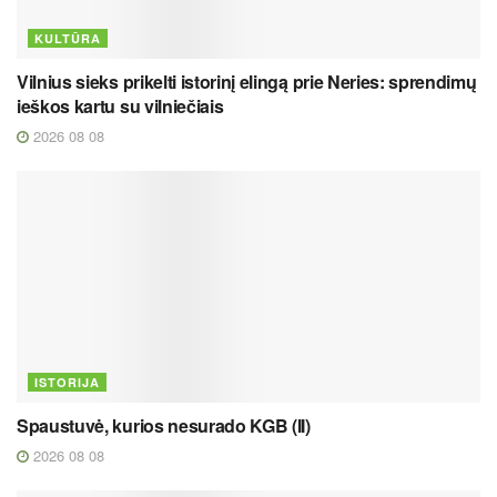
KULTŪRA
Vilnius sieks prikelti istorinį elingą prie Neries: sprendimų
ieškos kartu su vilniečiais
2026 08 08
ISTORIJA
Spaustuvė, kurios nesurado KGB (II)
2026 08 08