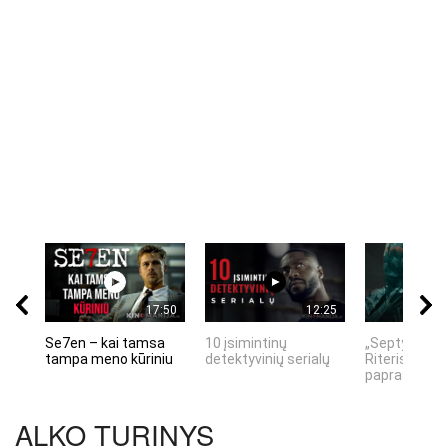
17:50
12:25
Se7en – kai tamsa
10 įsimintinų
„Septynių Ka
tampa meno kūriniu
detektyvinių serialų
Riteris" – kai
paprastumas
ALKO TURINYS