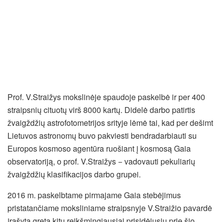
Prof. V.Straižys mokslinėje spaudoje paskelbė ir per 400
straipsnių cituotų virš 8000 kartų. Didelė darbo patirtis
žvaigždžių astrofotometrijos srityje lėmė tai, kad per dešimt
Lietuvos astronomų buvo pakviesti bendradarbiauti su
Europos kosmoso agentūra ruošiant į kosmosą Gaia
observatoriją, o prof. V.Straižys − vadovauti pekuliarių
žvaigždžių klasifikacijos darbo grupei.
2016 m. paskelbtame pirmajame Gaia stebėjimus
pristatančiame moksliniame straipsnyje V.Straižio pavardė
įrašyta greta kitų reikšmingiausiai prisidėjusių prie šio