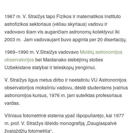
1967 m. V. Straižys tapo Fizikos ir matematikos instituto
astrofizikos sektoriaus (vėliau skyriaus) vadovu ir
vadovavo šiam vis augančiam astronomų kolektyvui iki
2003 m. Jam vadovaujant buvo apginta per 20 disertacijų.
1969–1990 m. V.Straižys vadovavo
Molėtų astronomijos
observatorijos
bei Maidanako stebėjimų stoties
Uzbekistane statybai ir teleskopų įrengimui.
V. Straižys ilgus metus dirbo ir neetatiniu VU Astronomijos
observatorijos moksliniu vadovu, dėstė studentams įvairius
astronomijos kursus, 1976 m. jam suteiktas profesoriaus
vardas.
Vilniaus fotometrinė sistema ypač išpopuliarėjo, kai 1977
m. prof. V. Straižys išleido monografiją „Daugiaspalvė
žvaigždžių fotometrija“.