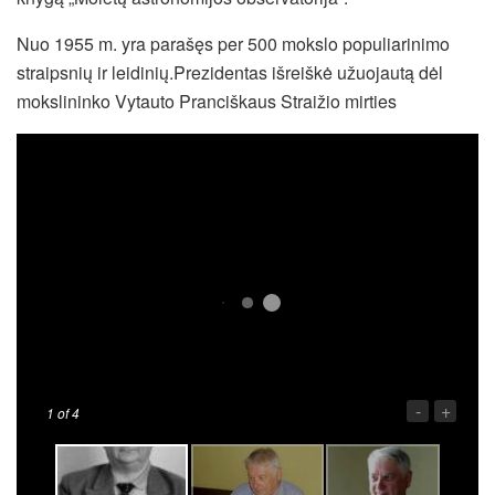
Nuo 1955 m. yra parašęs per 500 mokslo populiarinimo
straipsnių ir leidinių.Prezidentas išreiškė užuojautą dėl
mokslininko Vytauto Pranciškaus Straižio mirties
-
+
1
of 4