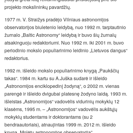
projekto mokslininkų pavardžių.
1977 m. V. Straižys pradėjo Vilniaus astronomijos
observatorijos biuletenio leidybą, nuo 1992 m. tarptautinio
žurnalo „Baltic Astronomy“ leidybą ir buvo šių žurnalų
atsakinguoju redaktoriumi. Nuo 1992 m. iki 2001 m. buvo
periodinio mokslo populiarinimo leidinio „Lietuvos dangus“
redaktorius.
1992 m. išleido mokslo populiarinimo knygą „Paukščių
takas“. 1984 m. kartu su A.Juška sudarė ir išleido
„Astronomijos enciklopedinį žodyną“, o 2002 m. vienas
parengė ir išleido dvigubai platesnę žodyno laidą. 1993 m.
išleistas „Astronomijos“ vadovėlis vidurinių mokyklų 12
klasėms, 1995 m. – „Astronomijos“ vadovėlis aukštųjų
mokyklų studentams ir doktorantams (su 2
bendraautoriais), atnaujintas 1999 m. 2012 m. išleido
knygą „Molėtų astronomijos observatorija”.