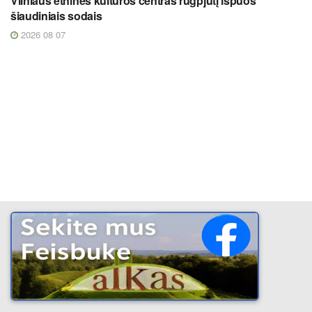
Vilniaus etninės kultūros centras rugpjūtį išpuoš
šiaudiniais sodais
2026 08 07