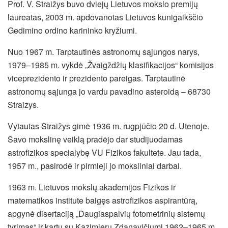
Prof. V. Straižys buvo dviejų Lietuvos mokslo premijų
laureatas, 2003 m. apdovanotas Lietuvos kunigaikščio
Gedimino ordino karininko kryžiumi.
Nuo 1967 m. Tarptautinės astronomų sąjungos narys,
1979–1985 m. vykdė „Žvaigždžių klasifikacijos“ komisijos
viceprezidento ir prezidento pareigas. Tarptautinė
astronomų sąjunga jo vardu pavadino asteroidą – 68730
Straizys.
Vytautas Straižys gimė 1936 m. rugpjūčio 20 d. Utenoje.
Savo mokslinę veiklą pradėjo dar studijuodamas
astrofizikos specialybę VU Fizikos fakultete. Jau tada,
1957 m., pasirodė ir pirmieji jo moksliniai darbai.
1963 m. Lietuvos mokslų akademijos Fizikos ir
matematikos institute baigęs astrofizikos aspirantūrą,
apgynė disertaciją „Daugiaspalvių fotometrinių sistemų
tyrimas“ ir kartu su Kazimieru Zdanavičiumi 1962–1965 m.