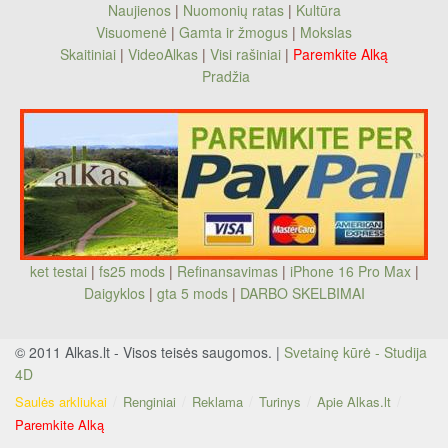
Naujienos
|
Nuomonių ratas
|
Kultūra
Visuomenė
|
Gamta ir žmogus
|
Mokslas
Skaitiniai
|
VideoAlkas
|
Visi rašiniai
|
Paremkite Alką
Pradžia
ket testai
|
fs25 mods
|
Refinansavimas
|
iPhone 16 Pro Max
|
Daigyklos
|
gta 5 mods
|
DARBO SKELBIMAI
© 2011 Alkas.lt - Visos teisės saugomos. |
Svetainę kūrė - Studija
4D
Saulės arkliukai
Renginiai
Reklama
Turinys
Apie Alkas.lt
Paremkite Alką