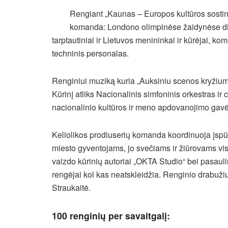
Rengiant „Kaunas – Europos kultūros sostin
komanda: Londono olimpinėse žaidynėse dirb
tarptautiniai ir Lietuvos menininkai ir kūrėjai, kom
techninis personalas.
Renginiui muziką kuria „Auksiniu scenos kryžiu
Kūrinį atliks Nacionalinis simfoninis orkestras ir
nacionalinio kultūros ir meno apdovanojimo gavė
Keliolikos prodiuserių komanda koordinuoja įspū
miesto gyventojams, jo svečiams ir žiūrovams vis
vaizdo kūrinių autoriai „OKTA Studio“ bei pasauli
rengėjai kol kas neatskleidžia. Renginio drabuži
Straukaitė.
100 renginių per savaitgalį: