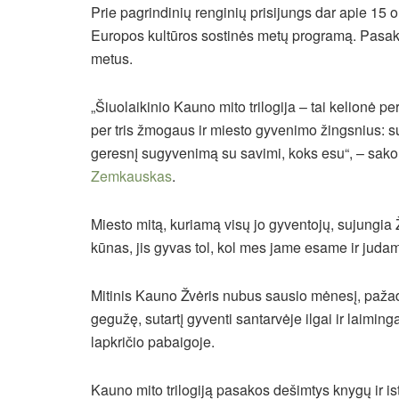
Prie pagrindinių renginių prisijungs dar apie 15 o
Europos kultūros sostinės metų programą. Pasak V
metus.
„Šiuolaikinio Kauno mito trilogija – tai kelionė pe
per tris žmogaus ir miesto gyvenimo žingsnius: s
geresnį sugyvenimą su savimi, koks esu“, – sako t
Zemkauskas
.
Miesto mitą, kuriamą visų jo gyventojų, sujungia
kūnas, jis gyvas tol, kol mes jame esame ir juda
Mitinis Kauno Žvėris nubus sausio mėnesį, pažad
gegužę, sutartį gyventi santarvėje ilgai ir laimi
lapkričio pabaigoje.
Kauno mito trilogiją pasakos dešimtys knygų ir isto