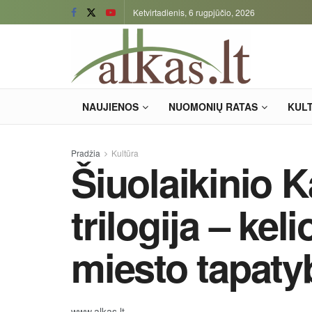
Ketvirtadienis, 6 rugpjūčio, 2026
NAUJIENOS
NUOMONIŲ RATAS
KUL
Pradžia
Kultūra
Šiuolaikinio 
trilogija – kel
miesto tapaty
www.alkas.lt