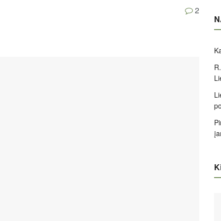
2
N
Ka
R.
Li
Li
po
Pi
įa
Ki