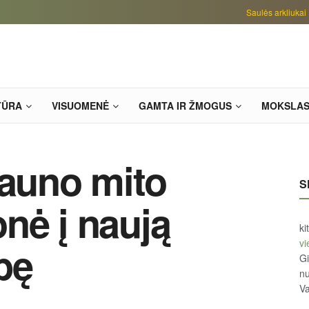
Saulės arkliukai
TŪRA
VISUOMENĖ
GAMTA IR ŽMOGUS
MOKSLA
Kauno mito
S
ionė į naują
ki
vi
bę
Gi
n
Va