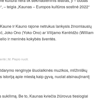
ame kultūra nėra tik sekmadieninis teatras, ji – būdas
ę“, – teigia „Kaunas – Europos kultūros sostinė 2022“
a Kaune ir Kauno rajone netrukus lankysis žinomiausių
ć, Joko Ono (Yoko Ono) ar Vilijamo Kentridžo (William
telio ir meninės kokybės šventės.
entė | M. Plepio nuotr.
idarymo renginyje šiuolaikinės muzikos, milžiniškų
 istoriją apie miestą kaip gyvą, nuolat atsinaujinantį
s sukilimą. Be to, Kaunas kviečia žiūrovus tiesiogiai