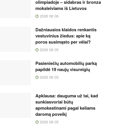
olimpiadoje – sidabras ir bronza
moksleiviams iš Lietuvos
2026 08 06
Dažniausios klaidos renkantis
vestuvinius žiedus: apie ką
poros susimąsto per vėlai?
2026 08 05
Pasieniečių automobilių parką
papildė 19 naujų visureigių
2026 08 05
Apklausa: dauguma už tai, kad
sunkiasvoriai būtų
apmokestinami pagal keliams
daromą poveikį
2026 08 05