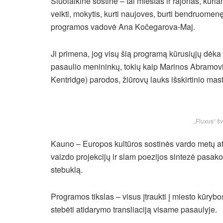
Šiuolaikinė sostinė – tai miestas ir rajonas, kuri
veikti, mokytis, kurti naujoves, burti bendruomen
programos vadovė Ana Kočegarova-Maj.
Ji primena, jog visų šią programą kūrusiųjų dėk
pasaulio menininkų, tokių kaip Marinos Abramovi
Kentridge) parodos, žiūrovų lauks išskirtinio mas
„Fluxus“ šv
Kauno – Europos kultūros sostinės vardo metų at
vaizdo projekcijų ir slam poezijos sintezė pasakos
stebuklą.
Programos tikslas – visus įtraukti į miesto kūrybo
stebėti atidarymo transliaciją visame pasaulyje.