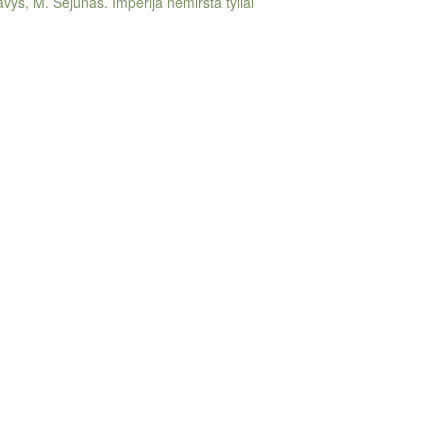
vys, M. Sėjūnas. Imperija nemiršta tyliai