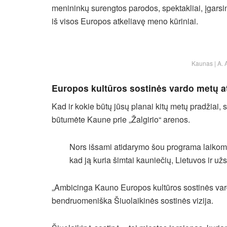
menininkų surengtos parodos, spektakliai, įgarsi
iš visos Europos atkeliavę meno kūriniai.
Kaunas | A. 
Europos kultūros sostinės vardo metų a
Kad ir kokie būtų jūsų planai kitų metų pradžiai, s
būtumėte Kaune prie „Žalgirio“ arenos.
Nors išsami atidarymo šou programa laikoma 
kad ją kuria šimtai kauniečių, Lietuvos ir užs
„Ambicinga Kauno Europos kultūros sostinės vard
bendruomeniška Šiuolaikinės sostinės vizija.