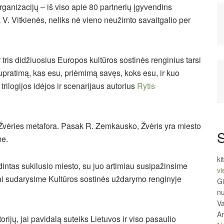
rganizacijų – iš viso apie 80 partnerių įgyvendins
. Vitkienės, neliks nė vieno neužimto savaitgalio per
r tris didžiuosius Europos kultūros sostinės renginius tarsi
upratimą, kas esu, priėmimą savęs, koks esu, ir kuo
rilogijos idėjos ir scenarijaus autorius
Rytis
 Žvėries metafora. Pasak R. Zemkausko, Žvėris yra miesto
S
me.
ki
intas sukilusio miesto, su juo artimiau susipažinsime
vi
ngai sudarysime Kultūros sostinės uždarymo renginyje
Gi
n
Va
An
rijų, jai pavidalą suteiks Lietuvos ir viso pasaulio