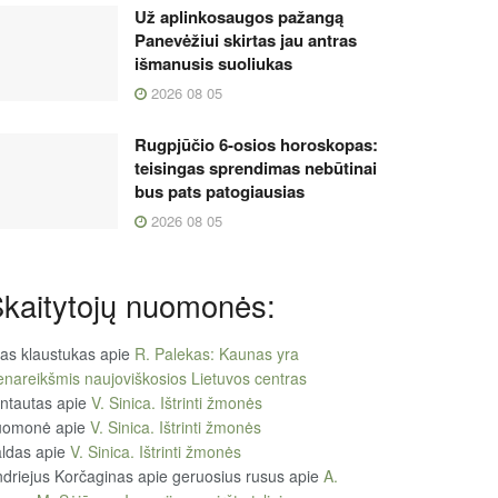
Už aplinkosaugos pažangą
Panevėžiui skirtas jau antras
išmanusis suoliukas
2026 08 05
Rugpjūčio 6-osios horoskopas:
teisingas sprendimas nebūtinai
bus pats patogiausias
2026 08 05
kaitytojų nuomonės:
tas klaustukas
apie
R. Palekas: Kaunas yra
enareikšmis naujoviškosios Lietuvos centras
ntautas
apie
V. Sinica. Ištrinti žmonės
uomonė
apie
V. Sinica. Ištrinti žmonės
ldas
apie
V. Sinica. Ištrinti žmonės
driejus Korčaginas apie geruosius rusus
apie
A.