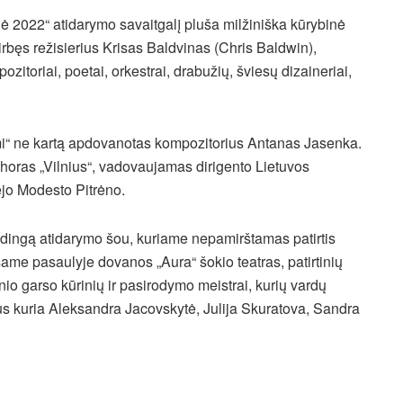
ė 2022“ atidarymo savaitgalį pluša milžiniška kūrybinė
ęs režisierius Krisas Baldvinas (Chris Baldwin),
pozitoriai, poetai, orkestrai, drabužių, šviesų dizaineriai,
mi“ ne kartą apdovanotas kompozitorius Antanas Jasenka.
 choras „Vilnius“, vadovaujamas dirigento Lietuvos
jo Modesto Pitrėno.
dingą atidarymo šou, kuriame nepamirštamas patirtis
ame pasaulyje dovanos „Aura“ šokio teatras, patirtinių
nio garso kūrinių ir pasirodymo meistrai, kurių vardų
us kuria Aleksandra Jacovskytė, Julija Skuratova, Sandra