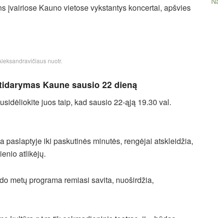
Na
ns įvairiose Kauno vietose vykstantys koncertai, apšvies
Aleksandravičiaus nuotr.
tidarymas Kaune sausio 22 dieną
usidėliokite juos taip, kad sausio 22-ąją 19.30 val.
paslaptyje iki paskutinės minutės, rengėjai atskleidžia,
ienio atlikėjų.
o metų programa remiasi savita, nuoširdžia,