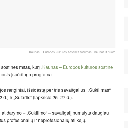
Kaunas – Europos kultūros sostinės forumas | kaunas.lt nuotr.
 sostinės mitas, kurį
„Kaunas – Europos kultūros sostinė
zuosis įspūdinga programa.
os renginiai, išsidėstę per tris savaitgalius: „Sukilimas“
.) ir „Sutartis“ (lapkričio 25–27 d.).
 atidarymo – „Sukilimo“ – savaitgalį numatyta daugiau
us profesionalių ir neprofesionalių atlikėjų.