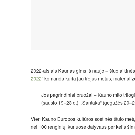
2022-aisiais Kaunas gims iš naujo – šiuolaikinės
2022“
komanda kuria jau trejus metus, materiali
Jos pagrindiniai bruožai – Kauno mito trilogij
(sausio 19–23 d.), „Santaka“ (gegužės 20–22 d
Vien Kauno Europos kultūros sostinės titulo metų
nei 100 renginių, kuriuose dalyvaus per kelis šimt