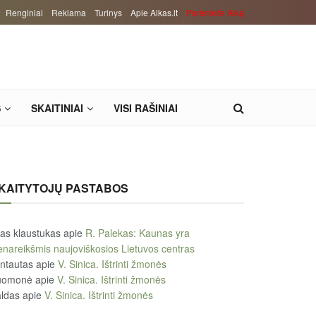
Renginiai
Reklama
Turinys
Apie Alkas.lt
Paremkite Alką
S
SKAITINIAI
VISI RAŠINIAI
KAITYTOJŲ PASTABOS
tas klaustukas
apie
R. Palekas: Kaunas yra
enareikšmis naujoviškosios Lietuvos centras
ntautas
apie
V. Sinica. Ištrinti žmonės
uomonė
apie
V. Sinica. Ištrinti žmonės
ldas
apie
V. Sinica. Ištrinti žmonės