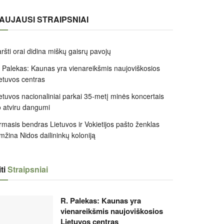
AUJAUSI STRAIPSNIAI
ršti orai didina miškų gaisrų pavojų
 Palekas: Kaunas yra vienareikšmis naujoviškosios
etuvos centras
etuvos nacionaliniai parkai 35-metį minės koncertais
 atviru dangumi
rmasis bendras Lietuvos ir Vokietijos pašto ženklas
mžina Nidos dailininkų koloniją
ti
Straipsniai
R. Palekas: Kaunas yra
vienareikšmis naujoviškosios
Lietuvos centras