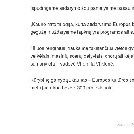
Įspūdingame atidarymo šou pamatysime pasaulinio 
„Kauno mito trilogija, kuria atidarysime Europos
gegužę ir uždarysime lapkritį yra programos ašis.
Į šiuos renginius įtrauksime tūkstančius vietos gyv
veikėjais, masinių scenų dalyviais, chorų atlikėj
sumanytoja ir vadovė Virginija Vitkienė.
Kūrybinę gamybą „Kaunas – Europos kultūros sost
metu jau dirba beveik 300 profesionalų.
„Kaunas 20