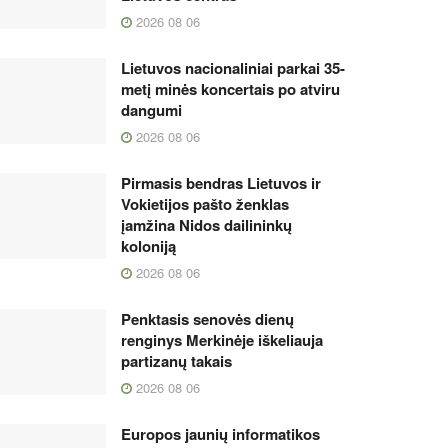
2026 08 06
Lietuvos nacionaliniai parkai 35-
metį minės koncertais po atviru
dangumi
2026 08 06
Pirmasis bendras Lietuvos ir
Vokietijos pašto ženklas
įamžina Nidos dailininkų
koloniją
2026 08 06
Penktasis senovės dienų
renginys Merkinėje iškeliauja
partizanų takais
2026 08 06
Europos jaunių informatikos