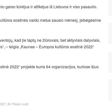
garso kūrėjus ir atlikėjus iš Lietuvos ir viso pasaulio.
 kultūros sostinės vardo metus sausio mėnesį, įsibėgėsime
entojų, kad jie taptų ne žiūrovais, bet aktyviais dalyviais,
ais“, – teigia „Kaunas – Europos kultūros sostinė 2022“
inė 2022“ projekte kuria 64 organizacijos, kuriose šiuo
22“ | M. Plepio nuotr.