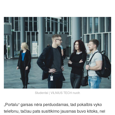
Studentai | VILNIUS TECH nuotr.
„Portalu“ garsas nėra perduodamas, tad pokalbis vyko
telefonu, tačiau pats susitikimo jausmas buvo kitoks, nei