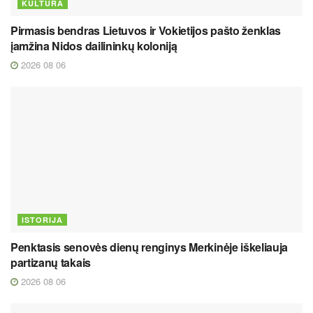
KULTŪRA
Pirmasis bendras Lietuvos ir Vokietijos pašto ženklas
įamžina Nidos dailininkų koloniją
2026 08 06
ISTORIJA
Penktasis senovės dienų renginys Merkinėje iškeliauja
partizanų takais
2026 08 06