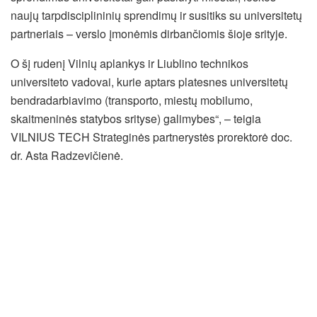
naujų tarpdisciplininių sprendimų ir susitiks su universitetų
partneriais – verslo įmonėmis dirbančiomis šioje srityje.
O šį rudenį Vilnių aplankys ir Liublino technikos
universiteto vadovai, kurie aptars platesnes universitetų
bendradarbiavimo (transporto, miestų mobilumo,
skaitmeninės statybos srityse) galimybes“, – teigia
VILNIUS TECH Strateginės partnerystės prorektorė doc.
dr. Asta Radzevičienė.