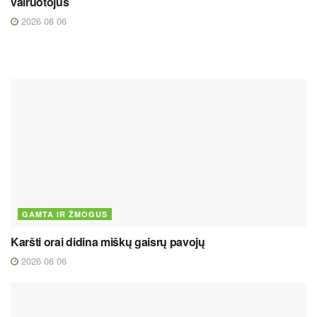
vairuotojus
2026 08 06
GAMTA IR ŽMOGUS
Karšti orai didina miškų gaisrų pavojų
2026 08 06