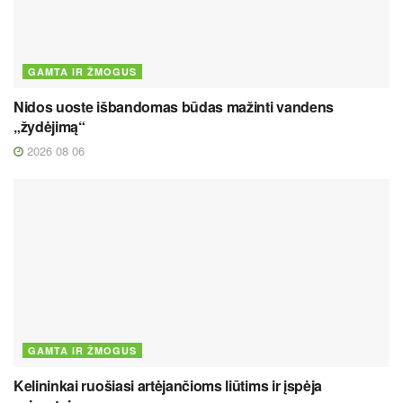
GAMTA IR ŽMOGUS
Nidos uoste išbandomas būdas mažinti vandens
„žydėjimą“
2026 08 06
GAMTA IR ŽMOGUS
Kelininkai ruošiasi artėjančioms liūtims ir įspėja