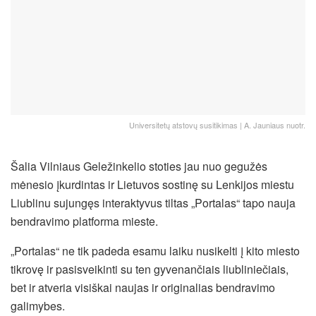
Universitetų atstovų susitikimas | A. Jauniaus nuotr.
Šalia Vilniaus Geležinkelio stoties jau nuo gegužės
mėnesio įkurdintas ir Lietuvos sostinę su Lenkijos miestu
Liublinu sujungęs interaktyvus tiltas „Portalas“ tapo nauja
bendravimo platforma mieste.
„Portalas“ ne tik padeda esamu laiku nusikelti į kito miesto
tikrovę ir pasisveikinti su ten gyvenančiais liubliniečiais,
bet ir atveria visiškai naujas ir originalias bendravimo
galimybes.