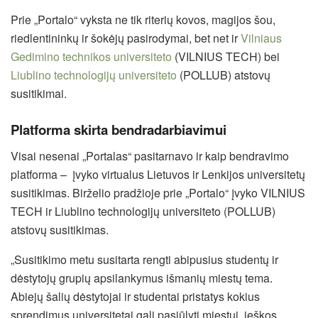
Prie „Portalo“ vyksta ne tik riterių kovos, magijos šou,
riedlentininkų ir šokėjų pasirodymai, bet net ir
Vilniaus
Gedimino technikos universiteto
(VILNIUS TECH) bei
Liublino technologijų universiteto
(POLLUB) atstovų
susitikimai.
Platforma skirta bendradarbiavimui
Visai nesenai „Portalas“ pasitarnavo ir kaip bendravimo
platforma – įvyko virtualus Lietuvos ir Lenkijos universitetų
susitikimas. Birželio pradžioje prie „Portalo“ įvyko VILNIUS
TECH ir Liublino technologijų universiteto (POLLUB)
atstovų susitikimas.
„Susitikimo metu susitarta rengti abipusius studentų ir
dėstytojų grupių apsilankymus išmanių miestų tema.
Abiejų šalių dėstytojai ir studentai pristatys kokius
sprendimus universitetai gali pasiūlyti miestui, ieškos