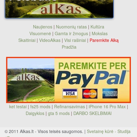
Naujienos
|
Nuomonių ratas
|
Kultūra
Visuomenė
|
Gamta ir žmogus
|
Mokslas
Skaitiniai
|
VideoAlkas
|
Visi rašiniai
|
Paremkite Alką
Pradžia
ket testai
|
fs25 mods
|
Refinansavimas
|
iPhone 16 Pro Max
|
Daigyklos
|
gta 5 mods
|
DARBO SKELBIMAI
© 2011 Alkas.lt - Visos teisės saugomos. |
Svetainę kūrė - Studija