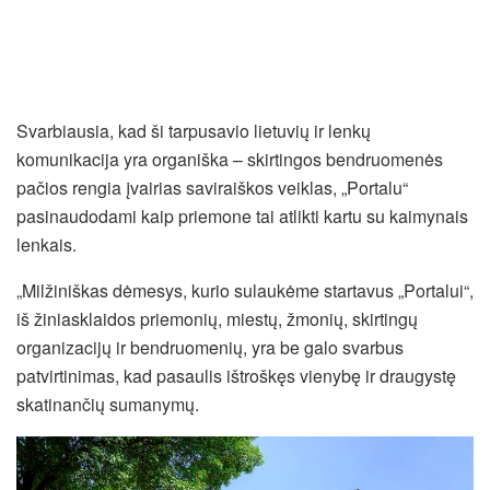
Svarbiausia, kad ši tarpusavio lietuvių ir lenkų
komunikacija yra organiška – skirtingos bendruomenės
pačios rengia įvairias saviraiškos veiklas, „Portalu“
pasinaudodami kaip priemone tai atlikti kartu su kaimynais
lenkais.
„Milžiniškas dėmesys, kurio sulaukėme startavus „Portalui“,
iš žiniasklaidos priemonių, miestų, žmonių, skirtingų
organizacijų ir bendruomenių, yra be galo svarbus
patvirtinimas, kad pasaulis ištroškęs vienybę ir draugystę
skatinančių sumanymų.