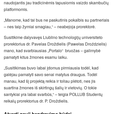
naudojantis jau tradicinėmis tapusiomis vaizdo skambučių
platformomis.
„Manome, kad tai bus ne paskutinis pokalbis su partneriais
– nes taip žymiai smagiau,“ ­– neabejoja prorektorė.
Susitikime dalyvavęs Liublino technologijų universiteto
prorektorius dr. Pavelas Droždielis (Pawełas Droździelis)
mano, kad svarbiausias „Portalo“ bruožas – galimybė
pamatyti kitus žmones esamu laiku.
„Susitikimas buvo labai įdomus pirmiausia todėl, kad
galėjau pamatyti savo senai matytus draugus. Todėl
manau, kad šį projektą reikia ir toliau plėtoti, nes jis
suartina žmones iš skirtingų šalių ir vietovių. O tokie
santykiai yra labai svarbūs,“ – teigia POLLUB Studentų
reikalų prorektorius dr. P. Droždielis.
Atverti nauji bendravimo būdai