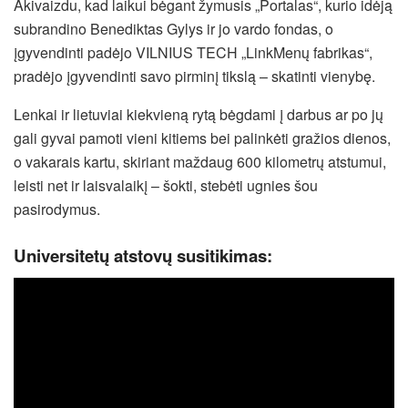
Akivaizdu, kad laikui bėgant žymusis „Portalas“, kurio idėją
subrandino Benediktas Gylys ir jo vardo fondas, o
įgyvendinti padėjo VILNIUS TECH „LinkMenų fabrikas“,
pradėjo įgyvendinti savo pirminį tikslą – skatinti vienybę.
Lenkai ir lietuviai kiekvieną rytą bėgdami į darbus ar po jų
gali gyvai pamoti vieni kitiems bei palinkėti gražios dienos,
o vakarais kartu, skiriant maždaug 600 kilometrų atstumui,
leisti net ir laisvalaikį – šokti, stebėti ugnies šou
pasirodymus.
Universitetų atstovų susitikimas: