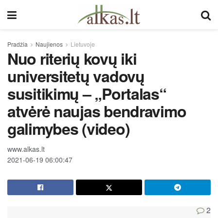
Pradžia
Naujienos
Lietuvoje
Nuo riterių kovų iki
universitetų vadovų
susitikimų – „Portalas“
atvėrė naujas bendravimo
galimybes (video)
www.alkas.lt
2021-06-19 06:00:47
2