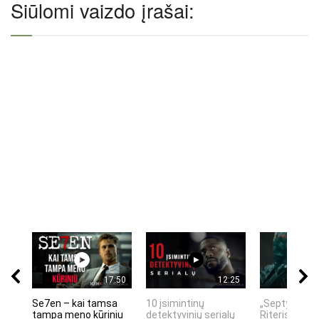
Siūlomi vaizdo įrašai:
17:50
12:25
Se7en – kai tamsa
10 įsimintinų
„Septynių Ka
tampa meno kūriniu
detektyvinių serialų
Riteris" – kai