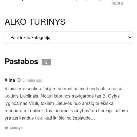
paprastumas
ALKO TURINYS
ALKO
TURINYS
Pastabos
2
Vilna
5 metai ago
Vilnius yra sostinė, tai jam su sostinėmis bendrauti, o ne su
kokiais Liublinais. Neturi istorinės savigarbos tas B. Gylys
lygindamas Vilnių tokiam Lietuvos nuo amžių priešiškai
menamam Lublinui. Tos Liublino “vienybės” su Lenkija Lietuva
yra atsikandus tiek, kad iki šiol neišspjaudo…
Atsakyti