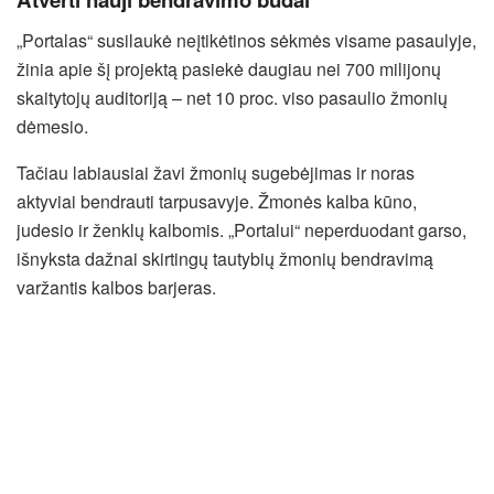
„Portalas“ susilaukė neįtikėtinos sėkmės visame pasaulyje,
žinia apie šį projektą pasiekė daugiau nei 700 milijonų
skaitytojų auditoriją – net 10 proc. viso pasaulio žmonių
dėmesio.
Tačiau labiausiai žavi žmonių sugebėjimas ir noras
aktyviai bendrauti tarpusavyje. Žmonės kalba kūno,
judesio ir ženklų kalbomis. „Portalui“ neperduodant garso,
išnyksta dažnai skirtingų tautybių žmonių bendravimą
varžantis kalbos barjeras.