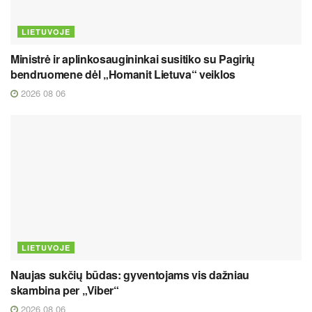
LIETUVOJE
Ministrė ir aplinkosaugininkai susitiko su Pagirių
bendruomene dėl „Homanit Lietuva“ veiklos
2026 08 06
LIETUVOJE
Naujas sukčių būdas: gyventojams vis dažniau
skambina per „Viber“
2026 08 06