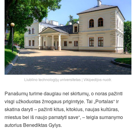
Liublino technologijų universitetas | Vikipedijos nuotr.
Panašumų turime daugiau nei skirtumų, o noras pažinti
visgi užkoduotas žmogaus prigimtyje. Tai „Portalas“ ir
skatina daryti – pažinti kitus, kitokius, naujas kultūras,
miestus bei iš naujo pamatyti save“, – teigia sumanymo
autorius Benediktas Gylys.