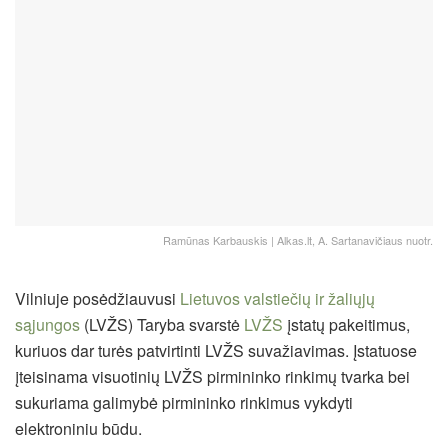
Ramūnas Karbauskis | Alkas.lt, A. Sartanavičiaus nuotr.
V
ilniuje posėdžiauvusi
Lietuvos valstiečių ir žaliųjų
sąjungos
(LVŽS) Taryba svarstė
LVŽS
įstatų pakeitimus,
kuriuos dar turės patvirtinti LVŽS suvažiavimas. Įstatuose
įteisinama visuotinių LVŽS pirmininko rinkimų tvarka bei
sukuriama galimybė pirmininko rinkimus vykdyti
elektroniniu būdu.