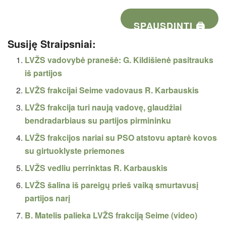
SPAUSDINTI 🖨
Susiję Straipsniai:
LVŽS vadovybė pranešė: G. Kildišienė pasitrauks
iš partijos
LVŽS frakcijai Seime vadovaus R. Karbauskis
LVŽS frakcija turi naują vadovę, glaudžiai
bendradarbiaus su partijos pirmininku
LVŽS frakcijos nariai su PSO atstovu aptarė kovos
su girtuoklyste priemones
LVŽS vedliu perrinktas R. Karbauskis
LVŽS šalina iš pareigų prieš vaiką smurtavusį
partijos narį
B. Matelis palieka LVŽS frakciją Seime (video)