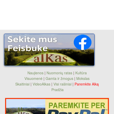
Naujienos
|
Nuomonių ratas
|
Kultūra
Visuomenė
|
Gamta ir žmogus
|
Mokslas
Skaitiniai
|
VideoAlkas
|
Visi rašiniai
|
Paremkite Alką
Pradžia