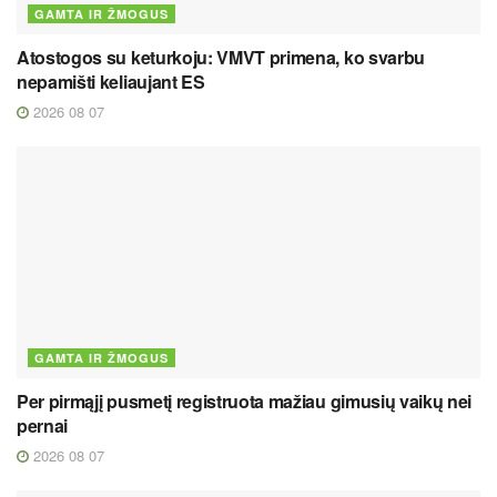
GAMTA IR ŽMOGUS
Atostogos su keturkoju: VMVT primena, ko svarbu
nepamišti keliaujant ES
2026 08 07
GAMTA IR ŽMOGUS
Per pirmąjį pusmetį registruota mažiau gimusių vaikų nei
pernai
2026 08 07