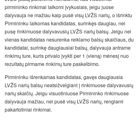
pirmininko rinkimai laikomi įvykusiais, jeigu juose
dalyvauja ne mažiau kaip pusė visų LVŽS narių, o išrinktu
Pirmininku laikomas kandidatas, surinkęs daugiau, nei
pusę rinkimuose dalyvavusių LVŽS narių balsų. Jeigu nei
vienas kandidatas nesurenka reikiamo balsų skaičiaus, du
kandidatai, surinkę daugiausiai balsų, dalyvauja antrame
rinkimų ture, kuris privalo įvykti per 1 (vieną) mėnesį nuo
rezultatų pirmame rinkimų ture paskelbimo.
Pirmininku išrenkamas kandidatas, gavęs daugiausia
LVŽS narių balsų neatsižvelgiant į rinkimuose dalyvavusių
narių skaičių. Jeigu visuotiniuose Pirmininko rinkimuose
dalyvauja mažiau, nei pusė visų LVŽS narių, rengiami
pakartotiniai rinkimai.