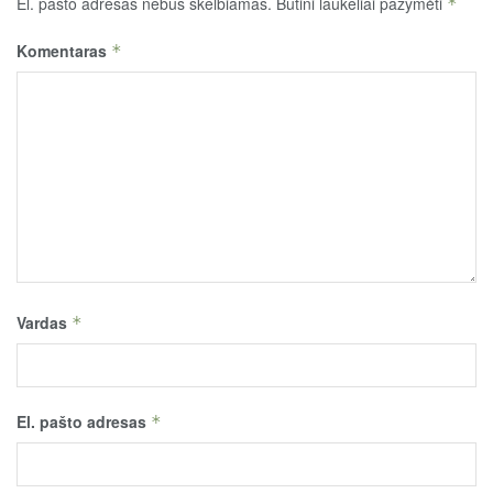
El. pašto adresas nebus skelbiamas.
Būtini laukeliai pažymėti
*
Komentaras
*
Vardas
*
El. pašto adresas
*