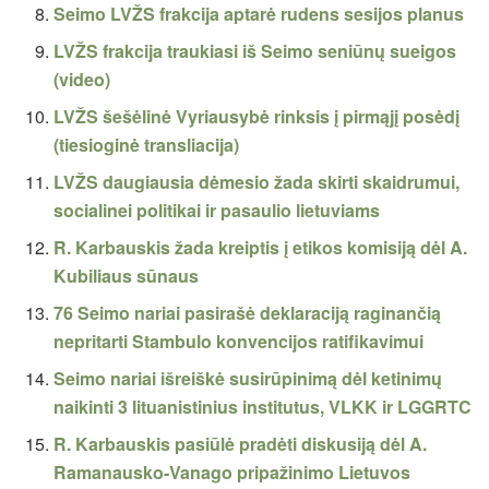
Seimo LVŽS frakcija aptarė rudens sesijos planus
LVŽS frakcija traukiasi iš Seimo seniūnų sueigos
(video)
LVŽS šešėlinė Vyriausybė rinksis į pirmąjį posėdį
(tiesioginė transliacija)
LVŽS daugiausia dėmesio žada skirti skaidrumui,
socialinei politikai ir pasaulio lietuviams
R. Karbauskis žada kreiptis į etikos komisiją dėl A.
Kubiliaus sūnaus
76 Seimo nariai pasirašė deklaraciją raginančią
nepritarti Stambulo konvencijos ratifikavimui
Seimo nariai išreiškė susirūpinimą dėl ketinimų
naikinti 3 lituanistinius institutus, VLKK ir LGGRTC
R. Karbauskis pasiūlė pradėti diskusiją dėl A.
Ramanausko-Vanago pripažinimo Lietuvos