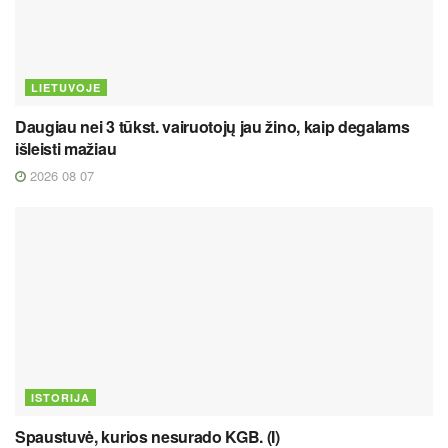
LIETUVOJE
Daugiau nei 3 tūkst. vairuotojų jau žino, kaip degalams
išleisti mažiau
2026 08 07
ISTORIJA
Spaustuvė, kurios nesurado KGB. (I)