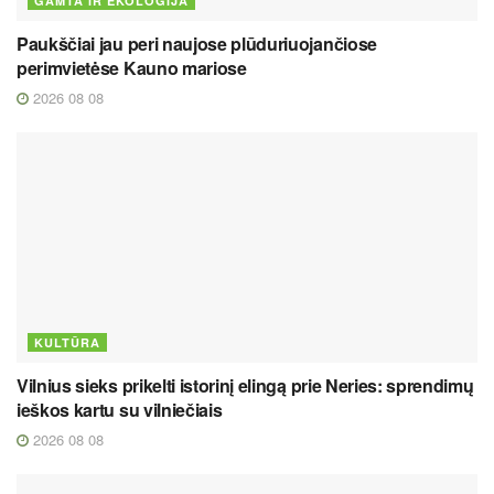
GAMTA IR EKOLOGIJA
Paukščiai jau peri naujose plūduriuojančiose
perimvietėse Kauno mariose
2026 08 08
KULTŪRA
Vilnius sieks prikelti istorinį elingą prie Neries: sprendimų
ieškos kartu su vilniečiais
2026 08 08