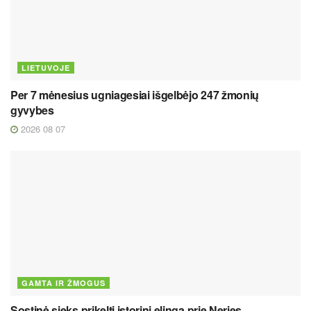
LIETUVOJE
Per 7 mėnesius ugniagesiai išgelbėjo 247 žmonių
gyvybes
2026 08 07
GAMTA IR ŽMOGUS
Sostinė sieks prikelti istorinį elingą prie Neries