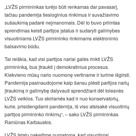
„LVŽS pirmininkas turėjo būti renkamas dar pavasarį,
tačiau pandemija tiesioginius rinkimus ir suvažiavimo
sušaukimą padarė neįmanomais. Dėl to buvo priimtas
sprendimas keisti partijos įstatus ir sudaryti galimybes
visuotiniams LVŽS pirmininko rinkimams elektroninio
balsavimo būdu.
Tai reiškia, kad visi partijos nariai galės rinkti LVŽS
pirmininką, bus įtraukti į demokratinius procesus.
Kiekvieno mūsų nario nuomonę vertiname ir turime išgirsti.
Pandemija pasinaudojome kaip šansu plėsti partijos narių
įtraukimą ir galimybę dalyvauti sprendžiant dėl tolesnės
LVŽS veiklos. Tuo skiriamės kad ir nuo konservatorių,
kurie, prisidengdami pandemija, iš viso atsisakė visuotinių
partijos pirmininko rinkimų“, – sako LVŽS pirmininkas
Ramūnas Karbauskis.
LVŽS Įstatų pakeitime numatoma, kad visuotiniai