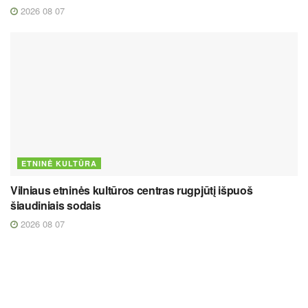
2026 08 07
ETNINĖ KULTŪRA
Vilniaus etninės kultūros centras rugpjūtį išpuoš
šiaudiniais sodais
2026 08 07