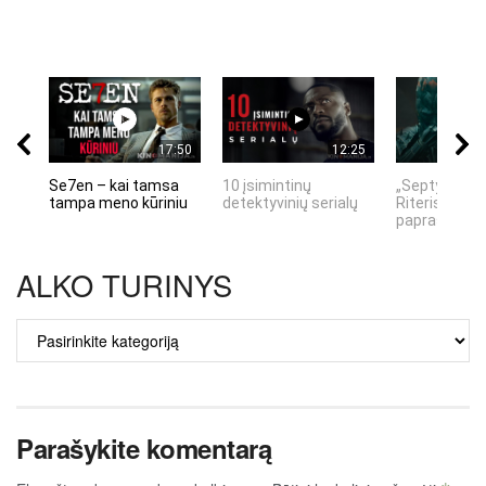
17:50
12:25
Se7en – kai tamsa
10 įsimintinų
„Septynių Ka
tampa meno kūriniu
detektyvinių serialų
Riteris" – kai
paprastumas
ALKO TURINYS
ALKO
TURINYS
Parašykite komentarą