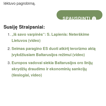
lėktuvo pagrobimą.
SPAUSDINTI 🖨
Susiję Straipsniai:
„Iš savo varpinės“: S. Lapienis: Neterškime
Lietuvos (video)
Seimas paragino ES duoti atkirtį terorizmo aktą
įvykdžiusiam Baltarusijos režimui (video)
Europos vadovai siekia Baltarusijos oro linijų
skrydžių draudimo ir ekonominių sankcijų
(tiesiogiai, video)