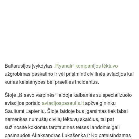
Baltarusijos įvykdytas
„Ryanair“ kompanijos lėktuvo
užgrobimas paskatino ir vėl prisiminti civilinės aviacijos kai
kurias keistenybes bei praeities incidentus.
Šioje „Iš savo varpinės“ laidoje kalbamės su specializuoto
aviacijos portalo
aviacijospasaulis.lt
apžvalgininku
Sauliumi Lapieniu. Šioje laidoje bus įgarsintas tiek labai
nemenkas numuštų civilių lėktuvų skaičius, tai pat
sužinosite kokiomis tarptautinės teisės landomis gali
pasinaudoti Aliaksandras Lukašenka ir Ko pateisindamas