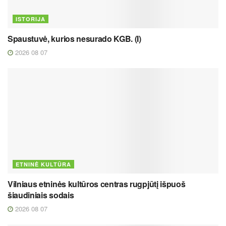
ISTORIJA
Spaustuvė, kurios nesurado KGB. (I)
2026 08 07
ETNINĖ KULTŪRA
Vilniaus etninės kultūros centras rugpjūtį išpuoš
šiaudiniais sodais
2026 08 07