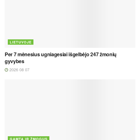
LIETUVOJE
Per 7 mėnesius ugniagesiai išgelbėjo 247 žmonių
gyvybes
2026 08 07
GAMTA IR ŽMOGUS