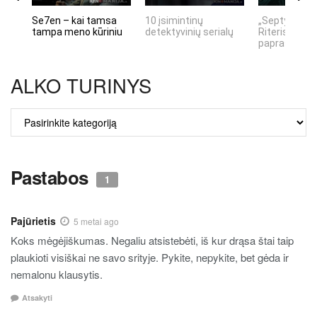
Se7en – kai tamsa
10 įsimintinų
„Septynių Ka
tampa meno kūriniu
detektyvinių serialų
Riteris" – kai
paprastumas
ALKO TURINYS
ALKO
TURINYS
Pastabos
1
Pajūrietis
5 metai ago
Koks mėgėjiškumas. Negaliu atsistebėti, iš kur drąsa štai taip
plaukioti visiškai ne savo srityje. Pykite, nepykite, bet gėda ir
nemalonu klausytis.
Atsakyti