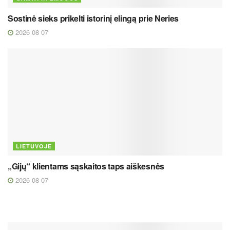
Sostinė sieks prikelti istorinį elingą prie Neries
2026 08 07
LIETUVOJE
„Gijų“ klientams sąskaitos taps aiškesnės
2026 08 07