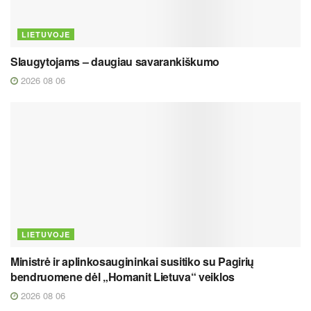
LIETUVOJE
Slaugytojams – daugiau savarankiškumo
2026 08 06
LIETUVOJE
Ministrė ir aplinkosaugininkai susitiko su Pagirių
bendruomene dėl „Homanit Lietuva“ veiklos
2026 08 06