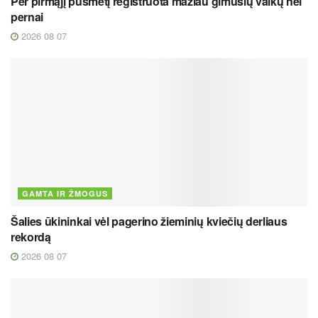
Per pirmąjį pusmetį registruota mažiau gimusių vaikų nei
pernai
2026 08 07
GAMTA IR ŽMOGUS
Šalies ūkininkai vėl pagerino žieminių kviečių derliaus
rekordą
2026 08 07