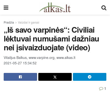
Pradžia
Vaizdai ir garsai
„Iš savo varpinės“: Civiliai
lėktuvai numušami dažniau
nei įsivaizduojate (video)
Vitalijus Balkus, www.varpine.org, www.alkas.lt
2021-05-27 15:34:52
1