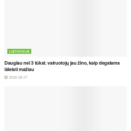
LIETUVOJE
Daugiau nei 3 tūkst. vairuotojų jau žino, kaip degalams
išleisti mažiau
2026 08 07