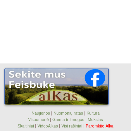
Naujienos
|
Nuomonių ratas
|
Kultūra
Visuomenė
|
Gamta ir žmogus
|
Mokslas
Skaitiniai
|
VideoAlkas
|
Visi rašiniai
|
Paremkite Alką