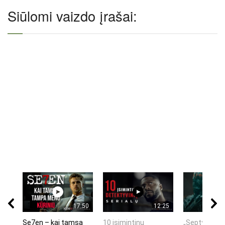
Siūlomi vaizdo įrašai:
17:50
12:25
Se7en – kai tamsa
10 įsimintinų
„Septynių Ka