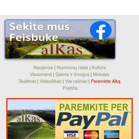
Naujienos
|
Nuomonių ratas
|
Kultūra
Visuomenė
|
Gamta ir žmogus
|
Mokslas
Skaitiniai
|
VideoAlkas
|
Visi rašiniai
|
Paremkite Alką
Pradžia