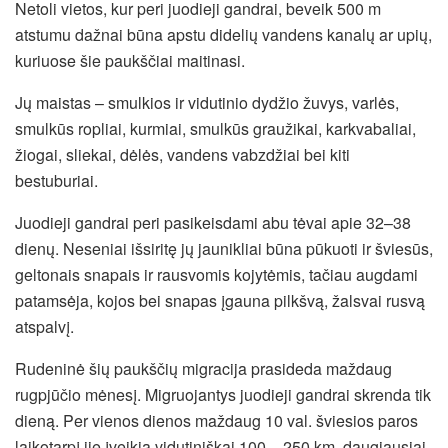
Netoli vietos, kur peri juodieji gandrai, beveik 500 m
atstumu dažnai būna apstu didelių vandens kanalų ar upių,
kuriuose šie paukščiai maitinasi.
Jų maistas – smulkios ir vidutinio dydžio žuvys, varlės,
smulkūs ropliai, kurmiai, smulkūs graužikai, karkvabaliai,
žiogai, sliekai, dėlės, vandens vabzdžiai bei kiti
bestuburiai.
Juodieji gandrai peri pasikeisdami abu tėvai apie 32–38
dienų. Neseniai išsiritę jų jaunikliai būna pūkuoti ir šviesūs,
geltonais snapais ir rausvomis kojytėmis, tačiau augdami
patamsėja, kojos bei snapas įgauna pilkšvą, žalsvai rusvą
atspalvį.
Rudeninė šių paukščių migracija prasideda maždaug
rugpjūčio mėnesį. Migruojantys juodieji gandrai skrenda tik
dieną. Per vienos dienos maždaug 10 val. šviesios paros
laikotarpį jie įveikia vidutiniškai 100 – 250 km, daugiausiai