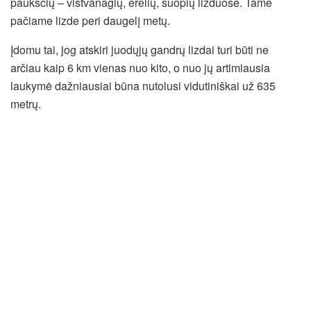
paukščių – vištvanagių, erelių, suopių lizduose. Tame
pačiame lizde peri daugelį metų.
Įdomu tai, jog atskiri juodųjų gandrų lizdai turi būti ne
arčiau kaip 6 km vienas nuo kito, o nuo jų artimiausia
laukymė dažniausiai būna nutolusi vidutiniškai už 635
metrų.