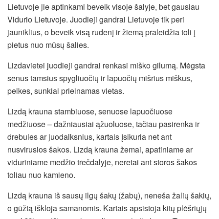
Lietuvoje jie aptinkami beveik visoje šalyje, bet gausiau
Vidurio Lietuvoje. Juodieji gandrai Lietuvoje tik peri
jauniklius, o beveik visą rudenį ir žiemą praleidžia toli į
pietus nuo mūsų šalies.
Lizdavietei juodieji gandrai renkasi miško gilumą. Mėgsta
senus tamsius spygliuočių ir lapuočių mišrius miškus,
pelkes, sunkiai prieinamas vietas.
Lizdą krauna stambiuose, senuose lapuočiuose
medžiuose – dažniausiai ąžuoluose, tačiau pasirenka ir
drebules ar juodalksnius, kartais įsikuria net ant
nusvirusios šakos. Lizdą krauna žemai, apatiniame ar
viduriniame medžio trečdalyje, neretai ant storos šakos
toliau nuo kamieno.
Lizdą krauna iš sausų ilgų šakų (žabų), neneša žalių šakių,
o gūžtą iškloja samanomis. Kartais apsistoja kitų plėšriųjų