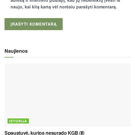
adresą ir interneto puslapį, kad jų nebereiktų įvesti iš
naujo, kai kitą kartą vėl norėsiu parašyti komentarą.
Naujienos
ISTORIJA
Spaustuvė, kurios nesurado KGB (II)