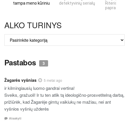
tampa meno kūriniu
detektyvinių serialų
Riteris" – kai
paprastumas
ALKO TURINYS
ALKO
TURINYS
Pastabos
3
Žagarės vyšnias
5 metai ago
ir kilmingiausių luomo gandrai vertina!
Sveiks, gražuoli! Ir tu ten atlik tą ideologično-prosvetitelną darbą,
prižiūrėk, kad Žagarėje gimtų vaikiukų ne mažiau, nei ant
vyšnios vyšnių užderės
Atsakyti