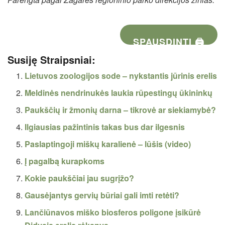
SPAUSDINTI 🖨
Susiję Straipsniai:
Lietuvos zoologijos sode – nykstantis jūrinis erelis
Meldinės nendrinukės laukia rūpestingų ūkininkų
Paukščių ir žmonių darna – tikrovė ar siekiamybė?
Ilgiausias pažintinis takas bus dar ilgesnis
Paslaptingoji miškų karalienė – lūšis (video)
Į pagalbą kurapkoms
Kokie paukščiai jau sugrįžo?
Gausėjantys gervių būriai gali imti retėti?
Lančiūnavos miško biosferos poligone įsikūrė