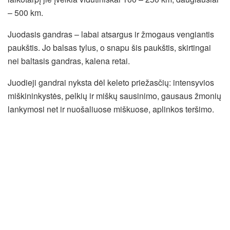
– 500 km.
Juodasis gandras – labai atsargus ir žmogaus vengiantis
paukštis. Jo balsas tylus, o snapu šis paukštis, skirtingai
nei baltasis gandras, kalena retai.
Juodieji gandrai nyksta dėl keleto priežasčių: intensyvios
miškininkystės, pelkių ir miškų sausinimo, gausaus žmonių
lankymosi net ir nuošaliuose miškuose, aplinkos teršimo.