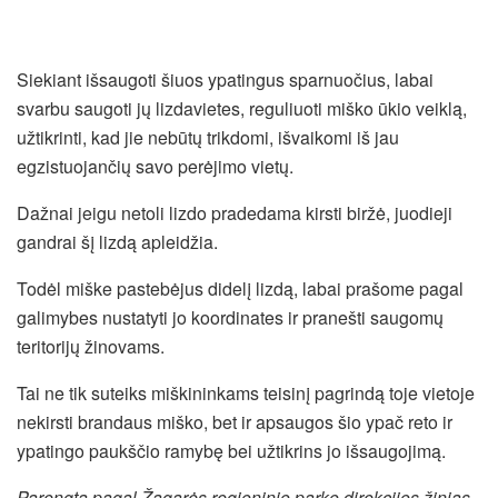
Siekiant išsaugoti šiuos ypatingus sparnuočius, labai
svarbu saugoti jų lizdavietes, reguliuoti miško ūkio veiklą,
užtikrinti, kad jie nebūtų trikdomi, išvaikomi iš jau
egzistuojančių savo perėjimo vietų.
Dažnai jeigu netoli lizdo pradedama kirsti biržė, juodieji
gandrai šį lizdą apleidžia.
Todėl miške pastebėjus didelį lizdą, labai prašome pagal
galimybes nustatyti jo koordinates ir pranešti saugomų
teritorijų žinovams.
Tai ne tik suteiks miškininkams teisinį pagrindą toje vietoje
nekirsti brandaus miško, bet ir apsaugos šio ypač reto ir
ypatingo paukščio ramybę bei užtikrins jo išsaugojimą.
Parengta pagal Žagarės regioninio parko direkcijos žinias.