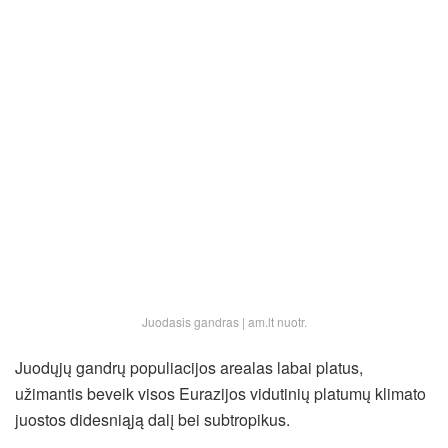
Juodasis gandras | am.lt nuotr.
Juodųjų gandrų populiacijos arealas labai platus,
užimantis beveik visos Eurazijos vidutinių platumų klimato
juostos didesniąją dalį bei subtropikus.