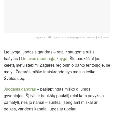
Žagarės miške pastebėta juodojo gandro buveinė | lrv.lt nuotr.
Lietuvoje juodasis gandras – reta ir saugoma rūšis,
įrašytas į
Lietuvos raudonąją knygą
. Šie paukščiai jau
keletą metų stebimi Žagarės regioninio parko teritorijoje, jie
matyti Žagarės miške ir atskrendantys maisto ieškoti į
Švėtės upę.
Juodasis gandras
– paslaptingas miško gilumos
gyventojas. Šį tylų ir baukštų paukštį retai kam pavyksta
pamatyti, nes jo namai – sunkiai įžengiami miškai ar
pelkės, vandens kanalai, upės ar upeliai.