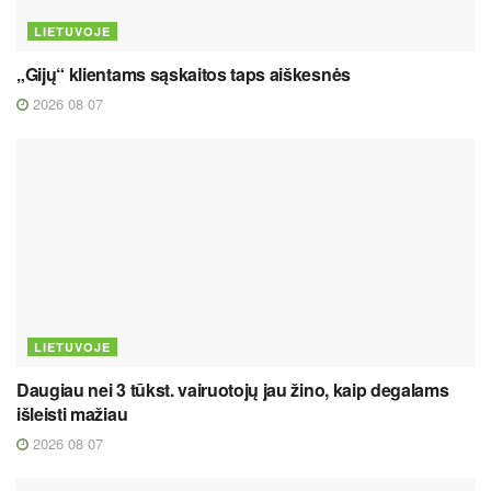
LIETUVOJE
„Gijų“ klientams sąskaitos taps aiškesnės
2026 08 07
LIETUVOJE
Daugiau nei 3 tūkst. vairuotojų jau žino, kaip degalams
išleisti mažiau
2026 08 07