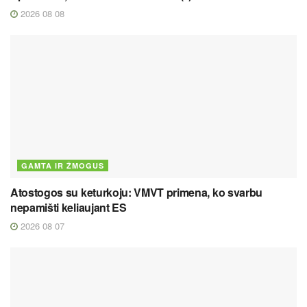
2026 08 08
GAMTA IR ŽMOGUS
Atostogos su keturkoju: VMVT primena, ko svarbu
nepamišti keliaujant ES
2026 08 07