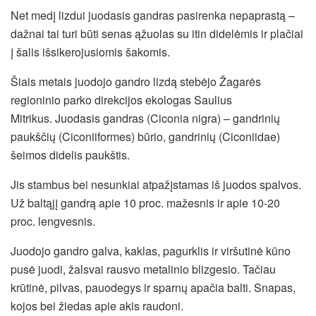
Net medį lizdui juodasis gandras pasirenka nepaprastą –
dažnai tai turi būti senas ąžuolas su itin didelėmis ir plačiai
į šalis išsikerojusiomis šakomis.
Šiais metais juodojo gandro lizdą stebėjo Žagarės
regioninio parko direkcijos ekologas Saulius
Mitrikus. Juodasis gandras (Ciconia nigra) – gandrinių
paukščių (Ciconiiformes) būrio, gandrinių (Ciconiidae)
šeimos didelis paukštis.
Jis stambus bei nesunkiai atpažįstamas iš juodos spalvos.
Už baltąjį gandrą apie 10 proc. mažesnis ir apie 10-20
proc. lengvesnis.
Juodojo gandro galva, kaklas, pagurklis ir viršutinė kūno
pusė juodi, žalsvai rausvo metalinio blizgesio. Tačiau
krūtinė, pilvas, pauodegys ir sparnų apačia balti. Snapas,
kojos bei žiedas apie akis raudoni.