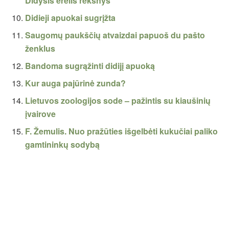
Didysis erelis rėksnys
Didieji apuokai sugrįžta
Saugomų paukščių atvaizdai papuoš du pašto
ženklus
Bandoma sugrąžinti didijį apuoką
Kur auga pajūrinė zunda?
Lietuvos zoologijos sode – pažintis su kiaušinių
įvairove
F. Žemulis. Nuo pražūties išgelbėti kukučiai paliko
gamtininkų sodybą