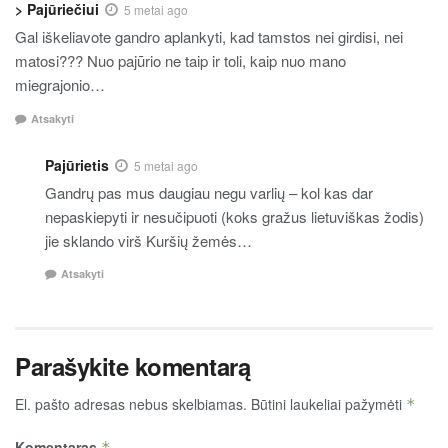
> Pajūriečiui
5 metai ago
Gal iškeliavote gandro aplankyti, kad tamstos nei girdisi, nei
matosi??? Nuo pajūrio ne taip ir toli, kaip nuo mano
miegrajonio…
Atsakyti
Pajūrietis
5 metai ago
Gandrų pas mus daugiau negu varlių – kol kas dar
nepaskiepyti ir nesučipuoti (koks gražus lietuviškas žodis)
jie sklando virš Kuršių žemės…
Atsakyti
Parašykite komentarą
El. pašto adresas nebus skelbiamas.
Būtini laukeliai pažymėti
*
Komentaras
*