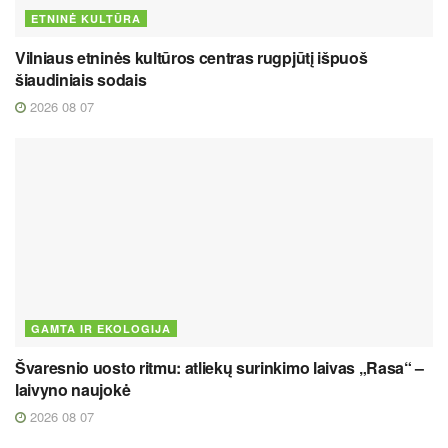
ETNINĖ KULTŪRA
Vilniaus etninės kultūros centras rugpjūtį išpuoš
šiaudiniais sodais
2026 08 07
GAMTA IR EKOLOGIJA
Švaresnio uosto ritmu: atliekų surinkimo laivas „Rasa“ –
laivyno naujokė
2026 08 07