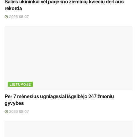
Šalies ūkininkai vėl pagerino žieminių kviečių derliaus
rekordą
2026 08 07
LIETUVOJE
Per 7 mėnesius ugniagesiai išgelbėjo 247 žmonių
gyvybes
2026 08 07