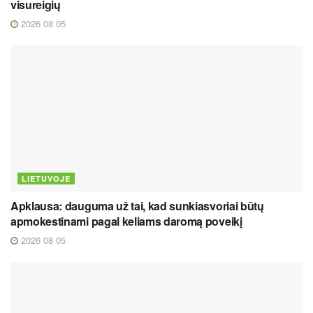
visureigių
2026 08 05
LIETUVOJE
Apklausa: dauguma už tai, kad sunkiasvoriai būtų
apmokestinami pagal keliams daromą poveikį
2026 08 05