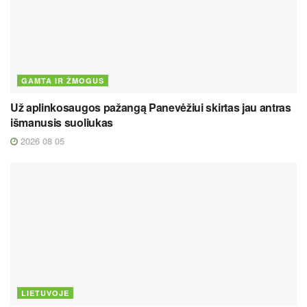
GAMTA IR ŽMOGUS
Už aplinkosaugos pažangą Panevėžiui skirtas jau antras
išmanusis suoliukas
2026 08 05
LIETUVOJE