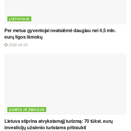
LIETUVOJE
Per metus gyventojai neatsiėmė daugiau nei 4,5 mln.
eurų ligos išmokų
2026 08 05
GAMTA IR ŽMOGUS
Lietuva stiprina atvykstamąjį turizmą: 70 tūkst. eurų
investicijų užsienio turistams pritraukti