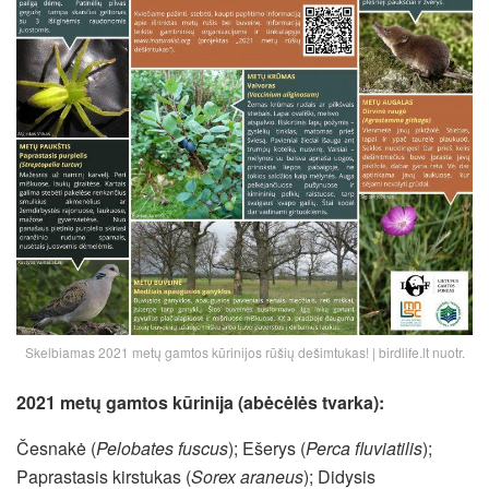
Skelbiamas 2021 metų gamtos kūrinijos rūšių dešimtukas! | birdlife.lt nuotr.
2021 metų gamtos kūrinija (abėcėlės tvarka):
Česnakė (
Pelobates fuscus
); Ešerys (
Perca fluviatilis
);
Paprastasis kirstukas (
Sorex araneus
); Didysis