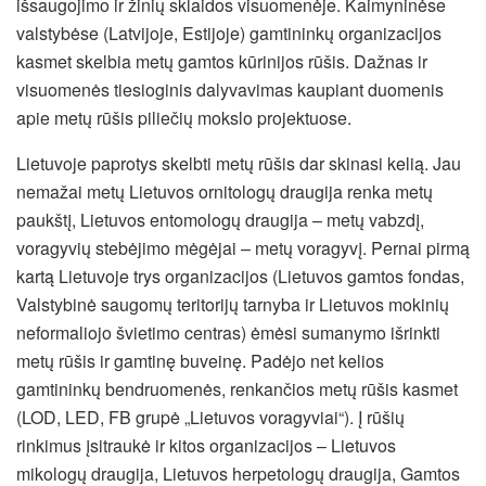
išsaugojimo ir žinių sklaidos visuomenėje. Kaimyninėse
valstybėse (Latvijoje, Estijoje) gamtininkų organizacijos
kasmet skelbia metų gamtos kūrinijos rūšis. Dažnas ir
visuomenės tiesioginis dalyvavimas kaupiant duomenis
apie metų rūšis piliečių mokslo projektuose.
Lietuvoje paprotys skelbti metų rūšis dar skinasi kelią. Jau
nemažai metų Lietuvos ornitologų draugija renka metų
paukštį, Lietuvos entomologų draugija – metų vabzdį,
voragyvių stebėjimo mėgėjai – metų voragyvį. Pernai pirmą
kartą Lietuvoje trys organizacijos (Lietuvos gamtos fondas,
Valstybinė saugomų teritorijų tarnyba ir Lietuvos mokinių
neformaliojo švietimo centras) ėmėsi sumanymo išrinkti
metų rūšis ir gamtinę buveinę. Padėjo net kelios
gamtininkų bendruomenės, renkančios metų rūšis kasmet
(LOD, LED, FB grupė „Lietuvos voragyviai“). Į rūšių
rinkimus įsitraukė ir kitos organizacijos – Lietuvos
mikologų draugija, Lietuvos herpetologų draugija, Gamtos