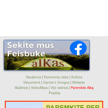
Naujienos
|
Nuomonių ratas
|
Kultūra
Visuomenė
|
Gamta ir žmogus
|
Mokslas
Skaitiniai
|
VideoAlkas
|
Visi rašiniai
|
Paremkite Alką
Pradžia