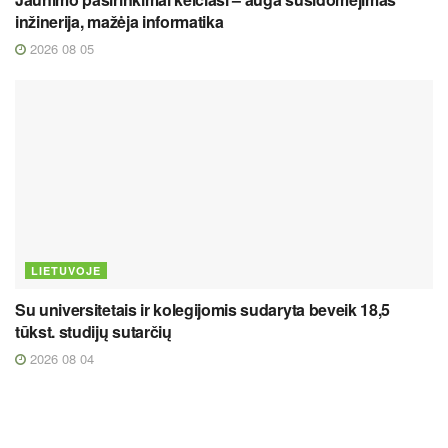
inžinerija, mažėja informatika
2026 08 05
LIETUVOJE
Su universitetais ir kolegijomis sudaryta beveik 18,5
tūkst. studijų sutarčių
2026 08 04