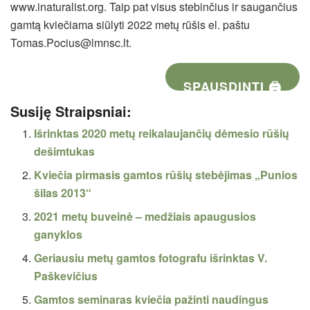
www.inaturalist.org. Taip pat visus stebinčius ir saugančius
gamtą kviečiama siūlyti 2022 metų rūšis el. paštu
Tomas.Pocius@lmnsc.lt.
SPAUSDINTI 🖨
Susiję Straipsniai:
Išrinktas 2020 metų reikalaujančių dėmesio rūšių
dešimtukas
Kviečia pirmasis gamtos rūšių stebėjimas „Punios
šilas 2013“
2021 metų buveinė – medžiais apaugusios
ganyklos
Geriausiu metų gamtos fotografu išrinktas V.
Paškevičius
Gamtos seminaras kviečia pažinti naudingus