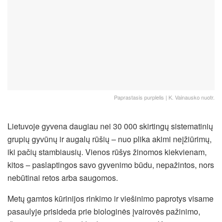
Paprastasis purplelis | K. Vainausko nuotr.
Lietuvoje gyvena daugiau nei 30 000 skirtingų sistematinių
grupių gyvūnų ir augalų rūšių – nuo plika akimi neįžiūrimų,
iki pačių stambiausių. Vienos rūšys žinomos kiekvienam,
kitos – paslaptingos savo gyvenimo būdu, nepažintos, nors
nebūtinai retos arba saugomos.
Metų gamtos kūrinijos rinkimo ir viešinimo paprotys visame
pasaulyje prisideda prie biologinės įvairovės pažinimo,