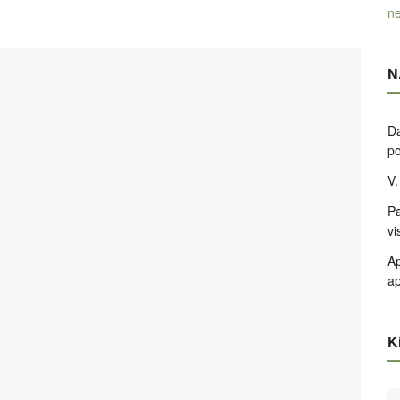
ne
N
Da
po
V.
Pa
vi
Ap
ap
Ki