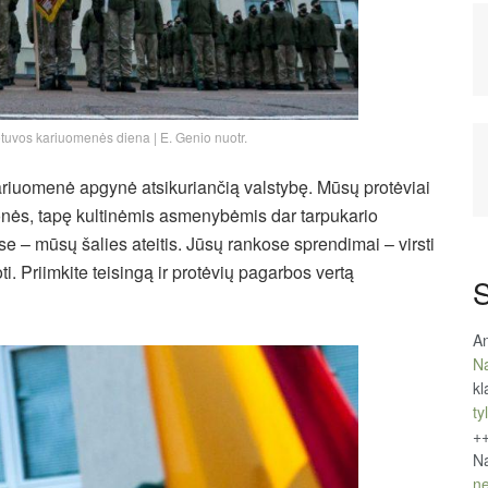
tuvos kariuomenės diena | E. Genio nuotr.
ariuomenė apgynė atsikuriančią valstybę. Mūsų protėviai
onės, tapę kultinėmis asmenybėmis dar tarpukario
se – mūsų šalies ateitis. Jūsų rankose sprendimai – virsti
oti. Priimkite teisingą ir protėvių pagarbos vertą
S
An
Na
kl
tyl
+
Na
ne