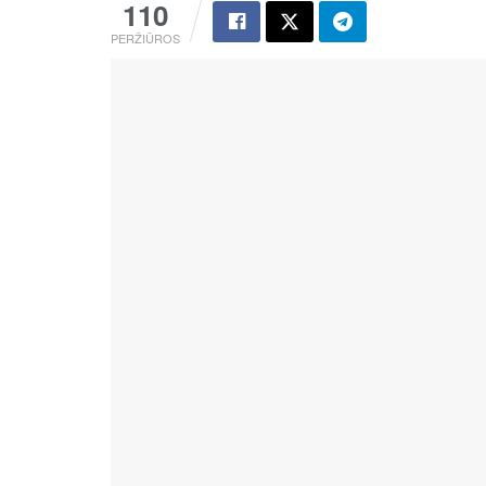
110
PERŽIŪROS