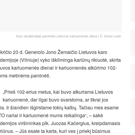
Karo akademijoje paminėta Lietuvos kariuomenės diena | E. Genio nuotr.
kričio 23 d. Generolo Jono Žemaičio Lietuvos karo
demijoje (Vilniuje) vyko iškilminga kariūnų rikiuotė, skirta
tuvos kariuomenės dienai ir kariuomenės atkūrimo 102-
oms metinėms paminėti.
„Prieš 102-erius metus, kai buvo atkuriama Lietuvos
kariuomenė, dar ilgai buvo svarstoma, ar tikrai jos
kia. Ir šiandien išgirstame tokių kalbų. Tačiau mes esame
O nariai ir kariuomenė mums reikalinga“, – sakė
demijos viršininkas plk. Juozas Kačergius, kreipdamasis
ariūnus. – Jūs esate ta karta, kuri ves į priekį būsimus