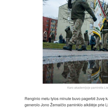
Karo akademijoje paminėta Lie
Renginio metu tylos minute buvo pagerbti žuvę kar
generolo Jono Žemaičio paminklo aikštėje prie L