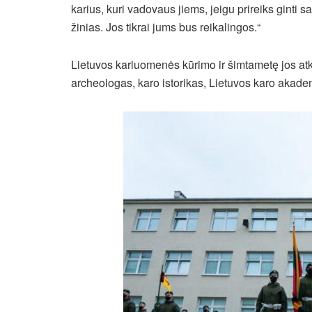
karius, kuri vadovaus jiems, jeigu prireiks ginti 
žinias. Jos tikrai jums bus reikalingos.“
Lietuvos kariuomenės kūrimo ir šimtametę jos at
archeologas, karo istorikas, Lietuvos karo akad