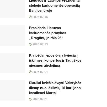
Lietuvos ir Latvijos Prezidentai
stebėjo kariuomenės operaciją
Baltijos jūroje
2026 07 16
Prasideda Lietuvos
kariuomenės pratybos
„Dragūnų įniršis 26“
2026 07 13
Klaipėda liepos 6-ąją kviečia į
iškilmes, koncertus ir Tautiškos
giesmės giedojimą
2026 07 04
Šiauliai kviečia švęsti Valstybės
dieną: nuo iškilmių iki kariljono
karalienei Mortai
2026 07 01