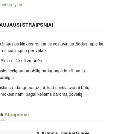
miršta tyliai
AUJAUSI STRAIPSNIAI
žniausios klaidos renkantis vestuvinius žiedus: apie ką
ros susimąsto per vėlai?
 Sinica. Ištrinti žmonės
sieniečių automobilių parką papildė 19 naujų
sureigių
klausa: dauguma už tai, kad sunkiasvoriai būtų
mokestinami pagal keliams daromą poveikį
ti
Straipsniai
A. Kumpis. Dar kartą apie