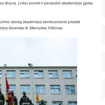
savo tėvynę. Linkiu tuomet ir panaudoti akademijoje įgytas
kūrimo istoriją akademijos bendruomenei pristatė
emijos docentas dr. Manvydas Vitkūnas.