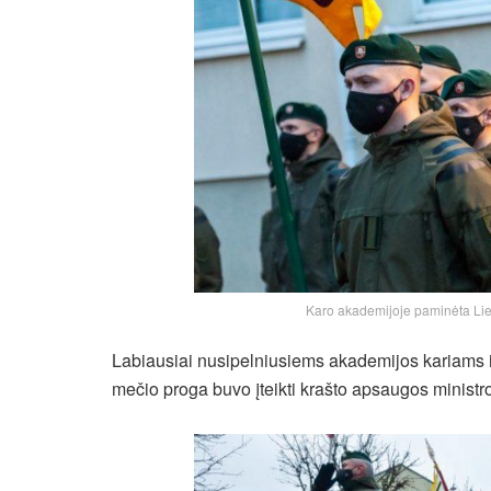
Karo akademijoje paminėta Lie
Labiausiai nusipelniusiems akademijos kariams 
mečio proga buvo įteikti krašto apsaugos ministr