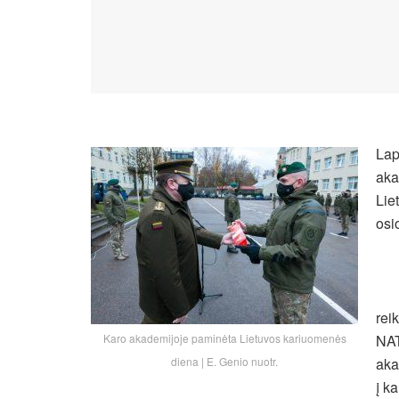
Lap
aka
Lie
osi
rei
Karo akademijoje paminėta Lietuvos kariuomenės
NAT
diena | E. Genio nuotr.
aka
į k