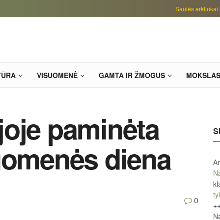
Saulės arkliukai
TŪRA
VISUOMENĖ
GAMTA IR ŽMOGUS
MOKSLA
joje paminėta
S
iuomenės diena
An
Na
kl
tyl
0
+
Na