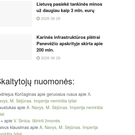
Lietuvą pasiekė tankinės minos
už daugiau kaip 3 mln. eurų
2026 06 29
Karinės infrastruktūros plėtrai
Panevėžio apskrityje skirta apie
200 mln.
2026 06 29
kaitytojų nuomonės:
driejus Korčaginas apie geruosius rusus
apie
A.
vys, M. Sėjūnas. Imperija nemiršta tyliai
austukas
apie
A. Navys, M. Sėjūnas. Imperija nemiršta
iai
++
apie
V. Sinica. Ištrinti žmonės
ivus klausimas
apie
A. Navys, M. Sėjūnas. Imperija
miršta tyliai