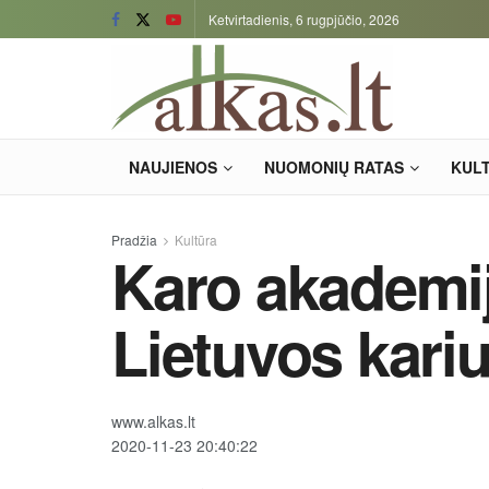
Ketvirtadienis, 6 rugpjūčio, 2026
NAUJIENOS
NUOMONIŲ RATAS
KUL
Pradžia
Kultūra
Karo akademi
Lietuvos kar
www.alkas.lt
2020-11-23 20:40:22