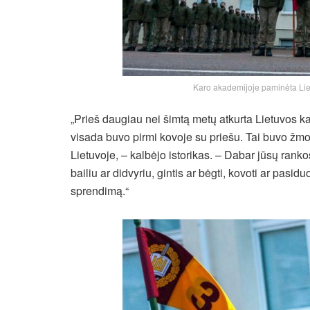
Karo akademijoje paminėta Lie
„Prieš daugiau nei šimtą metų atkurta Lietuvos k
visada buvo pirmi kovoje su priešu. Tai buvo žm
Lietuvoje, – kalbėjo istorikas. – Dabar jūsų ranko
bailiu ar didvyriu, gintis ar bėgti, kovoti ar pasidu
sprendimą.“