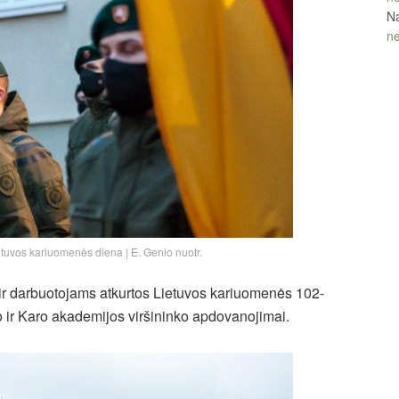
Na
ne
tuvos kariuomenės diena | E. Genio nuotr.
ir darbuotojams atkurtos Lietuvos kariuomenės 102-
o ir Karo akademijos viršininko apdovanojimai.