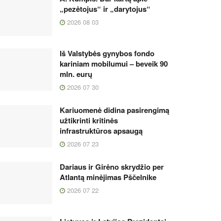
„pezėtojus“ ir „darytojus“
2026 08 03
Iš Valstybės gynybos fondo
kariniam mobilumui – beveik 90
mln. eurų
2026 07 30
Kariuomenė didina pasirengimą
užtikrinti kritinės
infrastruktūros apsaugą
2026 07 23
Dariaus ir Girėno skrydžio per
Atlantą minėjimas Pščelnike
2026 07 22