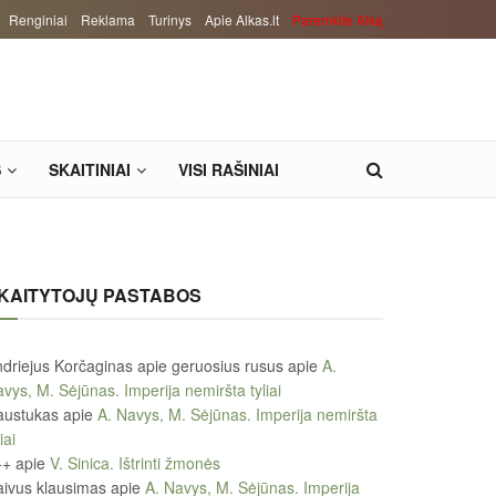
Renginiai
Reklama
Turinys
Apie Alkas.lt
Paremkite Alką
S
SKAITINIAI
VISI RAŠINIAI
KAITYTOJŲ PASTABOS
driejus Korčaginas apie geruosius rusus
apie
A.
vys, M. Sėjūnas. Imperija nemiršta tyliai
austukas
apie
A. Navys, M. Sėjūnas. Imperija nemiršta
iai
++
apie
V. Sinica. Ištrinti žmonės
ivus klausimas
apie
A. Navys, M. Sėjūnas. Imperija