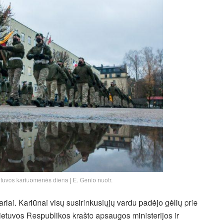
tuvos kariuomenės diena | E. Genio nuotr.
iai. Kariūnai visų susirinkusiųjų vardu padėjo gėlių prie
ietuvos Respublikos krašto apsaugos ministerijos ir