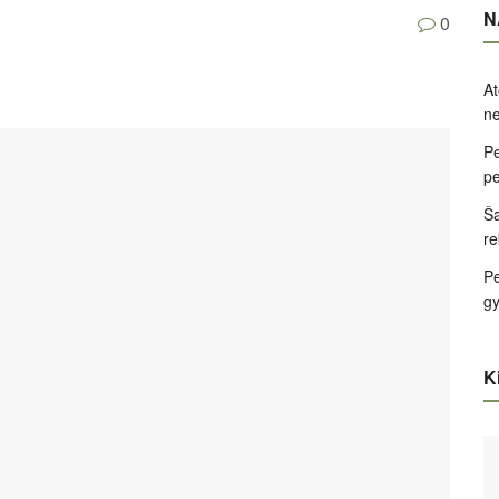
N
0
At
ne
Pe
pe
Ša
re
Pe
g
Ki