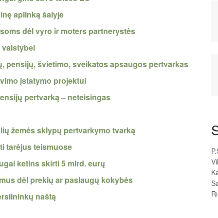
inę aplinką šalyje
isoms dėl vyro ir moters partnerystės
 valstybei
, pensijų, švietimo, sveikatos apsaugos pertvarkas
vimo įstatymo projektui
ensijų pertvarką – neteisingas
S
uklių žemės sklypų pertvarkymo tvarką
ti tarėjus teismuose
P.
Vi
ai ketins skirti 5 mlrd. eurų
Ka
dymus dėl prekių ar paslaugų kokybės
Sa
R
erslininkų naštą