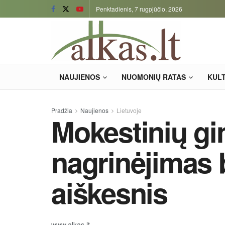
Penktadienis, 7 rugpjūčio, 2026
NAUJIENOS
NUOMONIŲ RATAS
KUL
Pradžia
Naujienos
Lietuvoje
Mokestinių gi
nagrinėjimas b
aiškesnis
www.alkas.lt