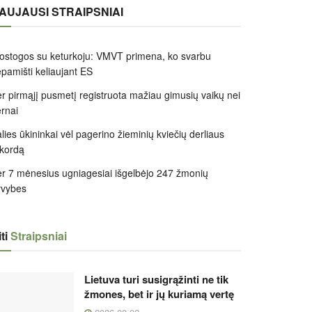
AUJAUSI STRAIPSNIAI
ostogos su keturkoju: VMVT primena, ko svarbu
pamišti keliaujant ES
r pirmąjį pusmetį registruota mažiau gimusių vaikų nei
rnai
lies ūkininkai vėl pagerino žieminių kviečių derliaus
kordą
r 7 mėnesius ugniagesiai išgelbėjo 247 žmonių
yvybes
ti
Straipsniai
Lietuva turi susigrąžinti ne tik
žmones, bet ir jų kuriamą vertę