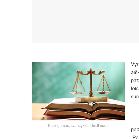
Vyr
aiš
pat
lei
sum
Teisingumas, svarstyklės | tm.lt nuotr.
per
„Pa