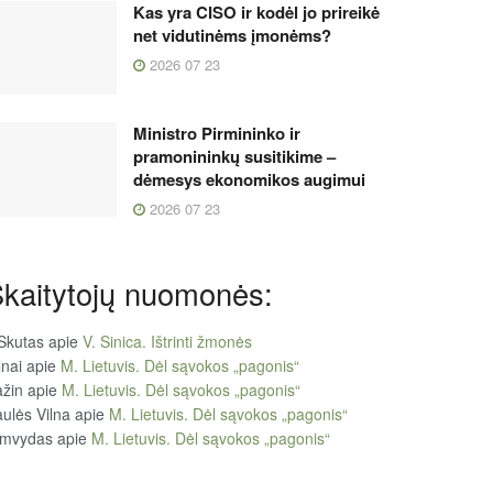
Kas yra CISO ir kodėl jo prireikė
net vidutinėms įmonėms?
2026 07 23
Ministro Pirmininko ir
pramonininkų susitikime –
dėmesys ekonomikos augimui
2026 07 23
kaitytojų nuomonės:
Skutas
apie
V. Sinica. Ištrinti žmonės
lnai
apie
M. Lietuvis. Dėl sąvokos „pagonis“
žin
apie
M. Lietuvis. Dėl sąvokos „pagonis“
ulės Vilna
apie
M. Lietuvis. Dėl sąvokos „pagonis“
imvydas
apie
M. Lietuvis. Dėl sąvokos „pagonis“