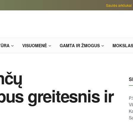
Saulės arkliukai
TŪRA
VISUOMENĖ
GAMTA IR ŽMOGUS
MOKSLA
nčų
S
us greitesnis ir
P.
Vi
Ka
Sa