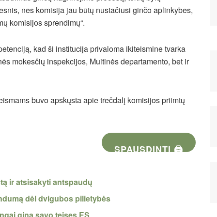
esnis, nes komisija jau būtų nustačiusi ginčo aplinkybes,
mų komisijos sprendimų“.
tenciją, kad ši institucija privaloma ikiteismine tvarka
inės mokesčių inspekcijos, Muitinės departamento, bet ir
eismams buvo apskųsta apie trečdalį komisijos priimtų
SPAUSDINTI 🖨
tą ir atsisakyti antspaudų
rendumą dėl dvigubos pilietybės
ngai gina savo teises ES