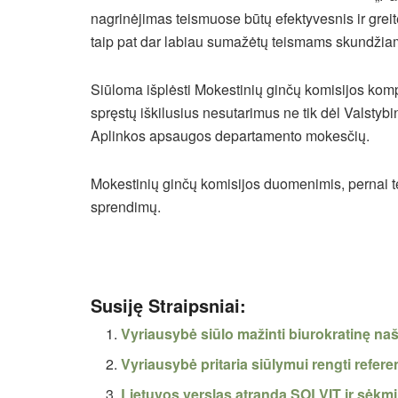
nagrinėjimas teismuose būtų efektyvesnis ir greit
taip pat dar labiau sumažėtų teismams skundžia
Siūloma išplėsti Mokestinių ginčų komisijos kompe
spręstų iškilusius nesutarimus ne tik dėl Valstyb
Aplinkos apsaugos departamento mokesčių.
Mokestinių ginčų komisijos duomenimis, pernai t
sprendimų.
Susiję Straipsniai:
Vyriausybė siūlo mažinti biurokratinę naš
Vyriausybė pritaria siūlymui rengti refe
Lietuvos verslas atranda SOLVIT ir sėkmi