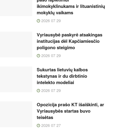
ikimokyklinukams ir lituanistinių
mokyklų vaikams
2026 07 29
Vyriausybė paskyrė atsakingas
institucijas dėl Kapčiamiesčio
poligono steigimo
2026 07 29
Sukurtas lietuvių kalbos
tekstynas ir du dirbtinio
intelekto modeliai
2026 07 29
Opozicija prašo KT išaiškinti, ar
Vyriausybės startas buvo
teisėtas
2026 07 27