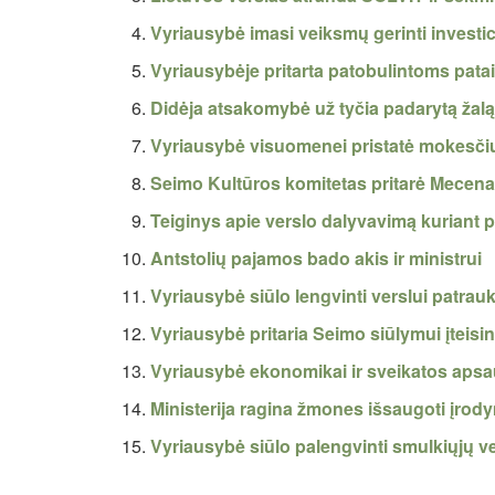
Vyriausybė imasi veiksmų gerinti investic
Vyriausybėje pritarta patobulintoms pata
Didėja atsakomybė už tyčia padarytą žalą
Vyriausybė visuomenei pristatė mokesčių
Seimo Kultūros komitetas pritarė Mecena
Teiginys apie verslo dalyvavimą kuriant p
Antstolių pajamos bado akis ir ministrui
Vyriausybė siūlo lengvinti verslui patra
Vyriausybė pritaria Seimo siūlymui įteisin
Vyriausybė ekonomikai ir sveikatos apsaug
Ministerija ragina žmones išsaugoti įro
Vyriausybė siūlo palengvinti smulkiųjų v