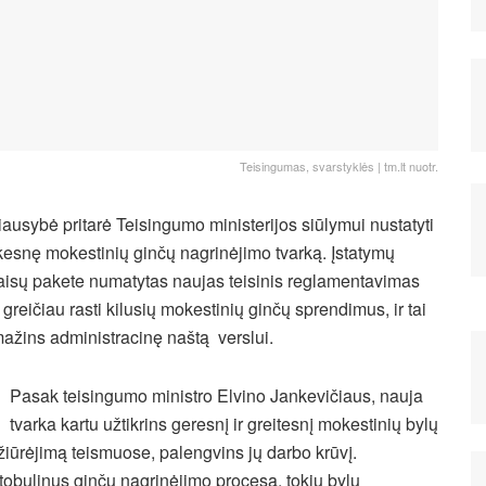
Teisingumas, svarstyklės | tm.lt nuotr.
iausybė pritarė Teisingumo ministerijos siūlymui nustatyti
kesnę mokestinių ginčų nagrinėjimo tvarką. Įstatymų
aisų pakete numatytas naujas teisinis reglamentavimas
s greičiau rasti kilusių mokestinių ginčų sprendimus, ir tai
ažins administracinę naštą verslui.
Pasak teisingumo ministro Elvino Jankevičiaus, nauja
tvarka kartu užtikrins geresnį ir greitesnį mokestinių bylų
žiūrėjimą teismuose, palengvins jų darbo krūvį.
tobulinus ginčų nagrinėjimo procesą, tokių bylų