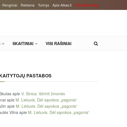
Renginiai
Reklama
Turinys
Apie Alkas.lt
Paremkite Alką
S
SKAITINIAI
VISI RAŠINIAI
KAITYTOJŲ PASTABOS
Skutas
apie
V. Sinica. Ištrinti žmonės
lnai
apie
M. Lietuvis. Dėl sąvokos „pagonis“
žin
apie
M. Lietuvis. Dėl sąvokos „pagonis“
ulės Vilna
apie
M. Lietuvis. Dėl sąvokos „pagonis“