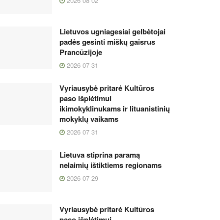
2026 08 02
Lietuvos ugniagesiai gelbėtojai
padės gesinti miškų gaisrus
Prancūzijoje
2026 07 31
Vyriausybė pritarė Kultūros
paso išplėtimui
ikimokyklinukams ir lituanistinių
mokyklų vaikams
2026 07 31
Lietuva stiprina paramą
nelaimių ištiktiems regionams
2026 07 29
Vyriausybė pritarė Kultūros
paso išplėtimui