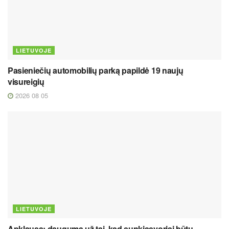
LIETUVOJE
Pasieniečių automobilių parką papildė 19 naujų
visureigių
2026 08 05
LIETUVOJE
Apklausa: dauguma už tai, kad sunkiasvoriai būtų