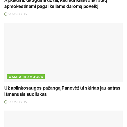
apmokestinami pagal keliams daromą poveikį
2026 08 05
GAMTA IR ŽMOGUS
Už aplinkosaugos pažangą Panevėžiui skirtas jau antras
išmanusis suoliukas
2026 08 05