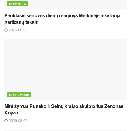
ISTORIJA
Penktasis senovės dienų renginys Merkinėje iškeliauja
partizanų takais
2026 08 06
LIETUVOJE
Mirė žymus Punsko ir Seinų krašto skulptorius Zenonas
Knyza
2026 08 06