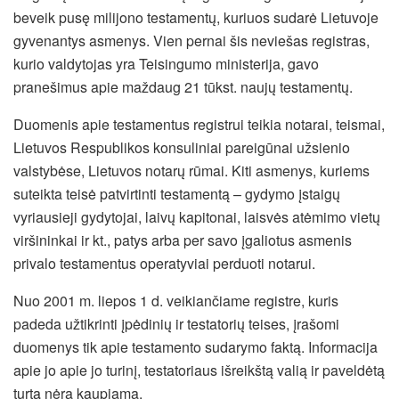
beveik pusę milijono testamentų, kuriuos sudarė Lietuvoje
gyvenantys asmenys. Vien pernai šis neviešas registras,
kurio valdytojas yra Teisingumo ministerija, gavo
pranešimus apie maždaug 21 tūkst. naujų testamentų.
Duomenis apie testamentus registrui teikia notarai, teismai,
Lietuvos Respublikos konsuliniai pareigūnai užsienio
valstybėse, Lietuvos notarų rūmai. Kiti asmenys, kuriems
suteikta teisė patvirtinti
testamentą – gydymo įstaigų
vyriausieji gydytojai, laivų kapitonai, laisvės atėmimo vietų
viršininkai ir kt., patys arba per savo įgaliotus asmenis
privalo testamentus operatyviai perduoti notarui.
Nuo 2001 m. liepos 1 d. veikiančiame registre, kuris
padeda užtikrinti įpėdinių ir testatorių teises, įrašomi
duomenys tik apie testamento sudarymo faktą. Informacija
apie jo apie jo turinį, testatoriaus išreikštą valią ir paveldėtą
turtą nėra kaupiama.