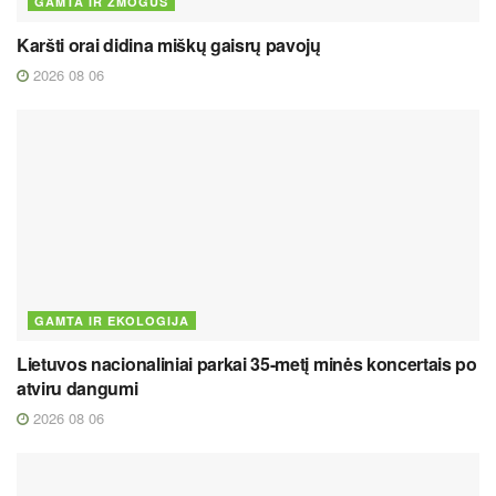
GAMTA IR ŽMOGUS
Karšti orai didina miškų gaisrų pavojų
2026 08 06
GAMTA IR EKOLOGIJA
Lietuvos nacionaliniai parkai 35-metį minės koncertais po
atviru dangumi
2026 08 06