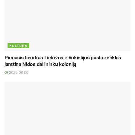
KULTŪRA
Pirmasis bendras Lietuvos ir Vokietijos pašto ženklas
įamžina Nidos dailininkų koloniją
2026 08 06