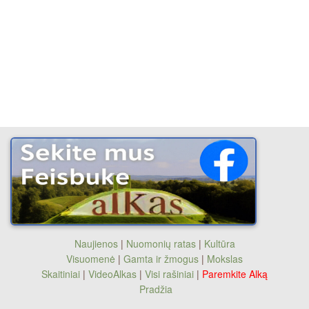
Naujienos
|
Nuomonių ratas
|
Kultūra
Visuomenė
|
Gamta ir žmogus
|
Mokslas
Skaitiniai
|
VideoAlkas
|
Visi rašiniai
|
Paremkite Alką
Pradžia