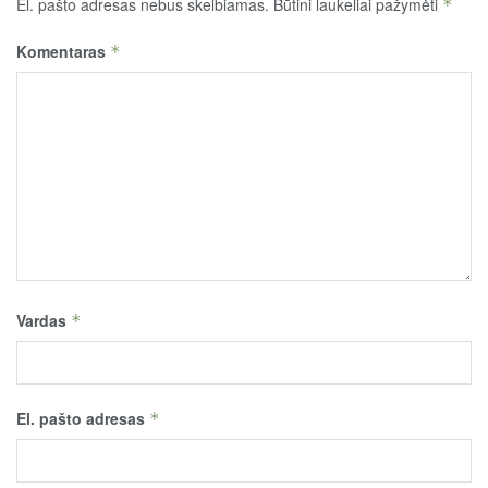
El. pašto adresas nebus skelbiamas.
Būtini laukeliai pažymėti
*
Komentaras
*
Vardas
*
El. pašto adresas
*