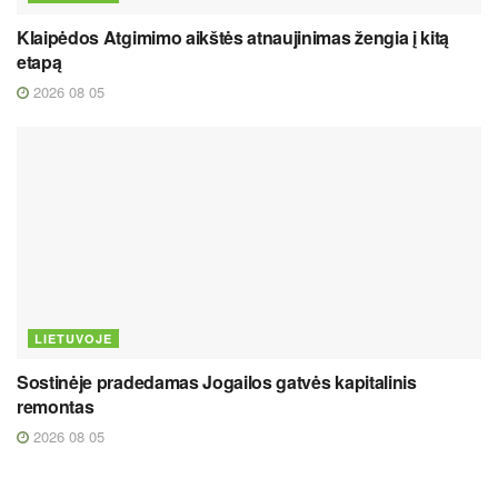
Klaipėdos Atgimimo aikštės atnaujinimas žengia į kitą
etapą
2026 08 05
LIETUVOJE
Sostinėje pradedamas Jogailos gatvės kapitalinis
remontas
2026 08 05