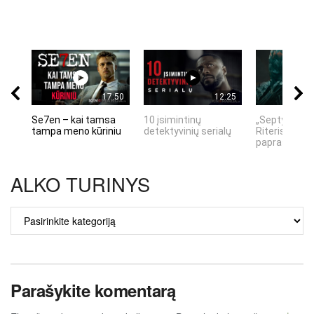
17:50
12:25
Se7en – kai tamsa
10 įsimintinų
„Septynių Ka
tampa meno kūriniu
detektyvinių serialų
Riteris" – kai
paprastumas
ALKO TURINYS
ALKO
TURINYS
Parašykite komentarą