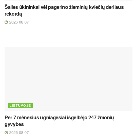
Šalies ūkininkai vėl pagerino žieminių kviečių derliaus
rekordą
2026 08 07
LIETUVOJE
Per 7 mėnesius ugniagesiai išgelbėjo 247 žmonių
gyvybes
2026 08 07