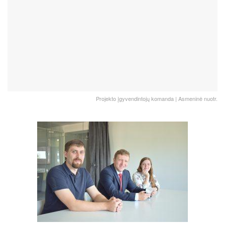
Projekto įgyvendintojų komanda | Asmeninė nuotr.