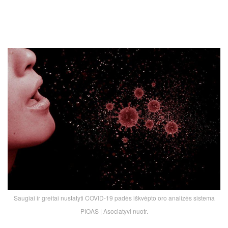
Saugiai ir greitai nustatyti COVID-19 padės iškvėpto oro analizės sistema
PIOAS | Asociatyvi nuotr.