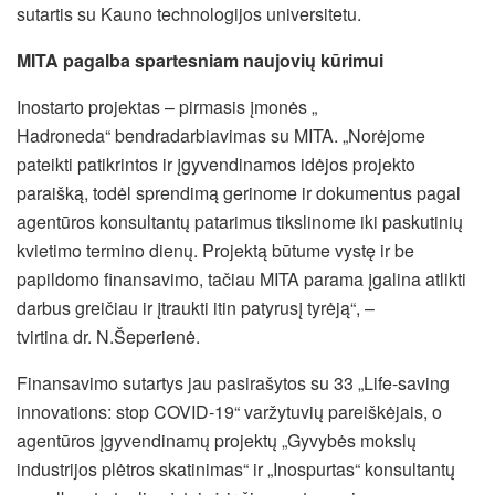
sutartis su Kauno technologijos
universitetu.
MITA pagalba spartesniam naujovių kūrimui
Inostarto projektas – pirmasis įmonės „
Hadroneda“ bendradarbiavimas
su MITA. „Norėjome
pateikti patikrintos ir įgyvendinamos idėjos projekto
paraišką, todėl sprendimą gerinome ir dokumentus pagal
agentūros konsultantų patarimus tikslinome iki paskutinių
kvietimo termino dienų. Projektą būtume vystę ir be
papildomo finansavimo, tačiau MITA parama įgalina atlikti
darbus greičiau ir įtraukti itin
patyrusį tyrėją“, –
tvirtina dr. N.Šeperienė.
Finansavimo sutartys jau pasirašytos su 33 „Life-saving
innovations: stop COVID-19“ varžytuvių
pareiškėjais, o
agentūros įgyvendinamų projektų „Gyvybės mokslų
industrijos plėtros skatinimas“ ir „Inospurtas“ konsultantų