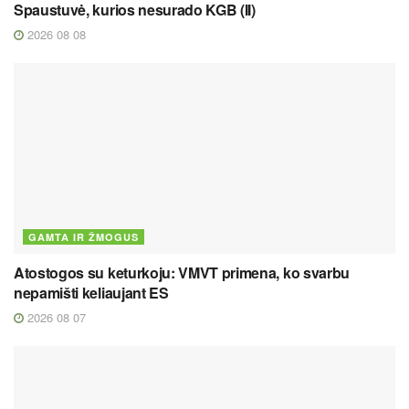
Spaustuvė, kurios nesurado KGB (II)
2026 08 08
GAMTA IR ŽMOGUS
Atostogos su keturkoju: VMVT primena, ko svarbu
nepamišti keliaujant ES
2026 08 07