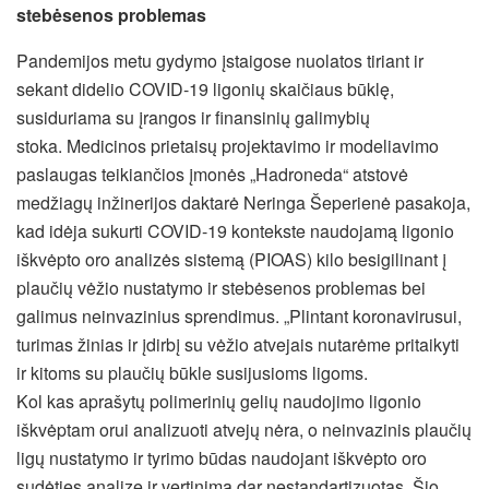
stebėsenos problemas
Pandemijos metu gydymo įstaigose nuolatos tiriant ir
sekant didelio COVID-19 ligonių skaičiaus būklę,
susiduriama su įrangos ir finansinių galimybių
stoka. Medicinos prietaisų projektavimo ir modeliavimo
paslaugas teikiančios įmonės „Hadroneda“ atstovė
medžiagų inžinerijos daktarė Neringa Šeperienė pasakoja,
kad idėja sukurti COVID-19 kontekste naudojamą ligonio
iškvėpto oro analizės sistemą (PIOAS)
kilo besigilinant į
plaučių vėžio nustatymo ir stebėsenos problemas bei
galimus neinvazinius sprendimus. „Plintant koronavirusui,
turimas žinias ir įdirbį su vėžio atvejais nutarėme pritaikyti
ir kitoms su plaučių būkle susijusioms ligoms.
Kol kas aprašytų polimerinių gelių naudojimo ligonio
iškvėptam orui analizuoti atvejų nėra, o neinvazinis plaučių
ligų nustatymo ir tyrimo būdas naudojant iškvėpto oro
sudėties analizę ir vertinimą dar nestandartizuotas. Šio