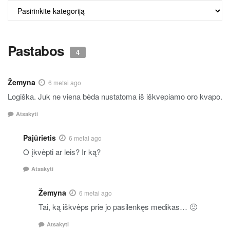
ALKO
TURINYS
Pastabos
4
Žemyna
6 metai ago
Logiška. Juk ne viena bėda nustatoma iš iškvepiamo oro kvapo.
Atsakyti
Pajūrietis
6 metai ago
O įkvėpti ar leis? Ir ką?
Atsakyti
Žemyna
6 metai ago
Tai, ką iškvėps prie jo pasilenkęs medikas… 🙂
Atsakyti