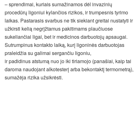
– sprendimai, kuriais
sumažinamos dėl invazinių
procedūrų ligoniui kylančios rizikos, ir trumpesnis tyrimo
laikas. Pastarasis svarbus ne tik siekiant greitai nustatyti ir
užkirsti kelią negrįžtamus pakitimams plaučiuose
sukeliančiai ligai, bet ir medicinos darbuotojų apsaugai.
Sutrumpinus kontakto laiką, kurį ligoninės darbuotojas
praleidžia su galimai sergančiu ligoniu,
ir padidinus atstumą nuo jo iki tiriamojo (panašiai, kaip tai
daroma naudojant alkotesterį arba bekontaktį termometrą),
sumažėja rizika užsikrėsti.