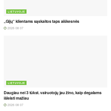
LIETUVOJE
„Gijų“ klientams sąskaitos taps aiškesnės
2026 08 07
LIETUVOJE
Daugiau nei 3 tūkst. vairuotojų jau žino, kaip degalams
išleisti mažiau
2026 08 07