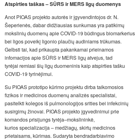
A
tspirties tašk
as
–
SŪRS ir MERS ligų duomen
ys
Anot PIOAS projekto autorės ir įgyvendintojos dr. N.
Šeperienės, dabar didžiausias sunkumas yra patikimų
mokslinių duomenų apie COVID-19 būdingus biomarkerius
bei ligos poveikį ligonio plaučių audiniams trūkumas.
Gelbsti tai, kad prikaupta pakankamai prieinamos
infomacijos apie SŪRS ir MERS ligų atvejus, tad
tyrėjai remiasi šių ligų duomeninis kaip atspirties tašku
COVID-19 tyrinėjimui.
Su PIOAS prototipo kūrimo projektu dirba taikomosios
fizikos ir medicinos duomenų analizės specialistai,
pasitelkti kolegos iš pulmonologijos srities bei infekcinių
susirgimų žinovai. PIOAS projekto įgyvedinimui prie
komandos prisijungs tyrėja–mokslininkė,
kurios specializacija – medžiagų, skirtų medicinos
prietaisams, kūrimas.
Sudaryta bendradarbiavimo