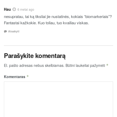
Hau
6 metai ago
nesupratau, tai ką tiksliai jie nustatinės, kokiais “biomarkeriais”?
Fantastai kažkokie. Kuo toliau, tuo kvailiau viskas.
Atsakyti
Parašykite komentarą
El. pašto adresas nebus skelbiamas.
Būtini laukeliai pažymėti
*
Komentaras
*