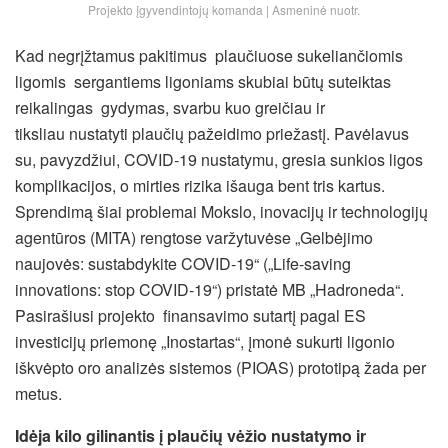
Projekto įgyvendintojų komanda | Asmeninė nuotr.
Kad negrįžtamus pakitimus plaučiuose sukelianč
iomis
ligomis sergantiems ligoniams skubiai būtų suteiktas
reikalingas gydymas, svarbu kuo greičiau ir
tiksliau nustatyti plaučių pažeidimo priežastį. Pavėlavus
su, pavyzdžiui, COVID-19 nustatymu, gresia sunkios ligos
komplikacijos, o mirties rizika išauga bent tris kartus.
Sprendimą šiai problemai Mokslo, inovacijų ir technologijų
agentūros (MITA) rengtose varžytuvėse
„Gelbėjimo
naujovės: sustabdykite COVID-19“
(„Life-saving
innovations: stop COVID-19“) pristatė MB „Hadroneda“.
Pasirašiusi projekto finansavimo sutartį pagal ES
investicijų priemonę „Inostartas“, įmonė sukurti ligonio
iškvėpto oro analizės sistemos (PIOAS) prototipą žada per
metus.
Idėja kilo
gilinant
is
į plaučių vėžio nustatymo ir