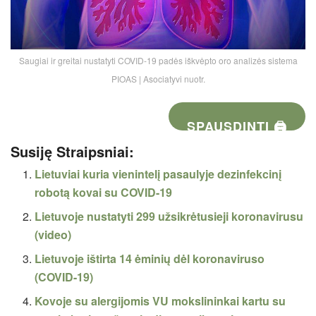
Saugiai ir greitai nustatyti COVID-19 padės iškvėpto oro analizės sistema
PIOAS | Asociatyvi nuotr.
SPAUSDINTI 🖨
Susiję Straipsniai:
Lietuviai kuria vienintelį pasaulyje dezinfekcinį
robotą kovai su COVID-19
Lietuvoje nustatyti 299 užsikrėtusieji koronavirusu
(video)
Lietuvoje ištirta 14 ėminių dėl koronaviruso
(COVID-19)
Kovoje su alergijomis VU mokslininkai kartu su