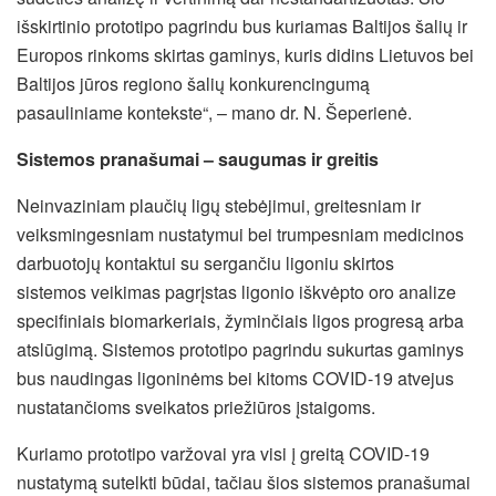
išskirtinio prototipo pagrindu
bus kuriamas Baltijos šalių ir
Europos rinkoms skirtas gaminys, kuris didins Lietuvos bei
Baltijos jūros regiono šalių konkurencingumą
pasauliniame kontekste“, – mano dr. N. Šeperienė.
Sistemos pranašumai
– saugumas ir greitis
Neinvaziniam plaučių ligų stebėjimui, greitesniam ir
veiksmingesniam nustatymui bei
trumpesniam medicinos
darbuotojų kontaktui su sergančiu ligoniu skirtos
sistemos veikimas pagrįstas ligonio iškvėpto oro analize
specifiniais biomarkeriais, žyminčiais ligos progresą arba
atslūgimą. Sistemos prototipo pagrindu sukurtas gaminys
bus naudingas ligoninėms bei kitoms COVID-19 atvejus
nustatančioms sveikatos priežiūros įstaigoms.
Kuriamo prototipo varžovai yra visi į greitą COVID-19
nustatymą sutelkti būdai, tačiau šios sistemos pranašumai