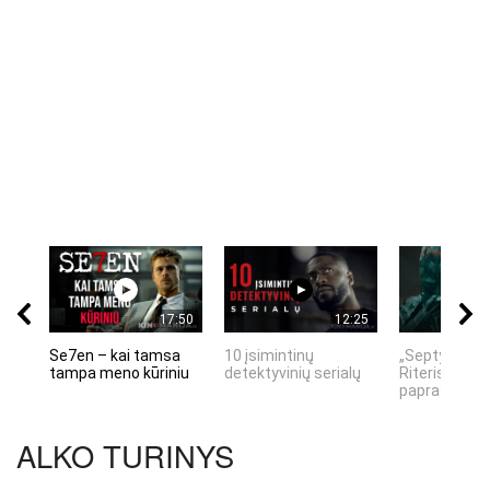
17:50
12:25
Se7en – kai tamsa
10 įsimintinų
„Septynių Ka
tampa meno kūriniu
detektyvinių serialų
Riteris" – kai
paprastumas
ALKO TURINYS