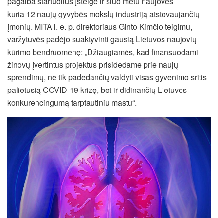
pagalba startuolius įsteigė ir šiuo metu naujoves
kuria 12 naujų gyvybės mokslų industriją atstovaujančių
įmonių. MITA l. e. p. direktoriaus Ginto Kimčio teigimu,
varžytuvės padėjo suaktyvinti gausią Lietuvos naujovių
kūrimo bendruomenę: „Džiaugiamės, kad finansuodami
žinovų įvertintus projektus prisidedame prie naujų
sprendimų, ne tik padedančių valdyti visas gyvenimo sritis
palietusią COVID-19 krizę, bet ir didinančių Lietuvos
konkurencingumą tarptautiniu mastu“.