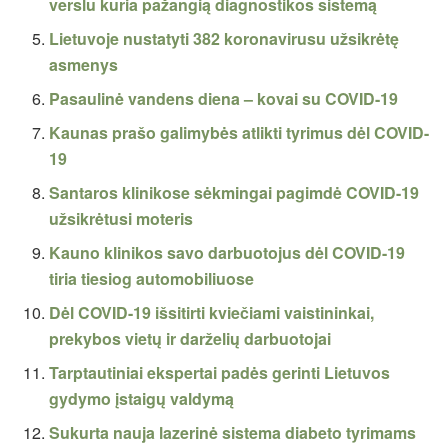
verslu kuria pažangią diagnostikos sistemą
Lietuvoje nustatyti 382 koronavirusu užsikrėtę
asmenys
Pasaulinė vandens diena – kovai su COVID-19
Kaunas prašo galimybės atlikti tyrimus dėl COVID-
19
Santaros klinikose sėkmingai pagimdė COVID-19
užsikrėtusi moteris
Kauno klinikos savo darbuotojus dėl COVID-19
tiria tiesiog automobiliuose
Dėl COVID-19 išsitirti kviečiami vaistininkai,
prekybos vietų ir darželių darbuotojai
Tarptautiniai ekspertai padės gerinti Lietuvos
gydymo įstaigų valdymą
Sukurta nauja lazerinė sistema diabeto tyrimams