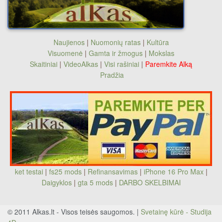
Naujienos
|
Nuomonių ratas
|
Kultūra
Visuomenė
|
Gamta ir žmogus
|
Mokslas
Skaitiniai
|
VideoAlkas
|
Visi rašiniai
|
Paremkite Alką
Pradžia
ket testai
|
fs25 mods
|
Refinansavimas
|
iPhone 16 Pro Max
|
Daigyklos
|
gta 5 mods
|
DARBO SKELBIMAI
© 2011 Alkas.lt - Visos teisės saugomos. |
Svetainę kūrė - Studija