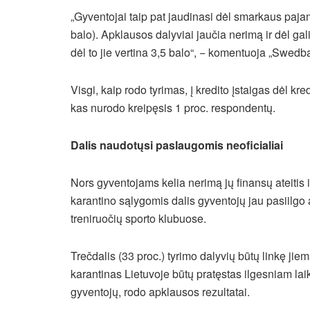
„Gyventojai taip pat jaudinasi dėl smarkaus paj
balo). Apklausos dalyviai jaučia nerimą ir dėl g
dėl to jie vertina 3,5 balo“, − komentuoja „Swedb
Visgi, kaip rodo tyrimas, į kredito įstaigas dėl kr
kas nurodo kreipęsis 1 proc. respondentų.
Dalis naudotųsi paslaugomis neoficialiai
Nors gyventojams kelia nerimą jų finansų ateitis i
karantino sąlygomis dalis gyventojų jau pasiilgo
treniruočių sporto klubuose.
Trečdalis (33 proc.) tyrimo dalyvių būtų linkę jie
karantinas Lietuvoje būtų pratęstas ilgesniam laik
gyventojų, rodo apklausos rezultatai.