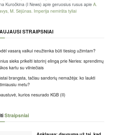
na Kuročkina (I News) apie geruosius rusus
apie
A.
vys, M. Sėjūnas. Imperija nemiršta tyliai
AUJAUSI STRAIPSNIAI
dėl vasarą vaikui neužtenka būti tiesiog užimtam?
lnius sieks prikelti istorinį elingą prie Neries: sprendimų
škos kartu su vilniečiais
stai brangsta, tačiau sandorių nemažėja: ko laukti
timiausiu metu?
austuvė, kurios nesurado KGB (II)
ti
Straipsniai
Apklausa: dauguma už tai, kad