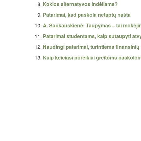
Kokios alternatyvos indėliams?
Patarimai, kad paskola netaptų našta
A. Šapkauskienė: Taupymas – tai mokėji
Patarimai studentams, kaip sutaupyti atv
Naudingi patarimai, turintiems finansin
Kaip keičiasi poreikiai greitoms paskolo