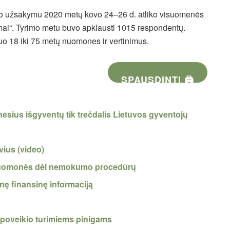
to užsakymu 2020 metų kovo 24–26 d. atliko visuomenės
imai“. Tyrimo metu buvo apklausti 1015 respondentų.
nuo 18 iki 75 metų nuomones ir vertinimus.
SPAUSDINTI 🖨
nesius išgyventų tik trečdalis Lietuvos gyventojų
vius (video)
nuomonės dėl nemokumo procedūrų
ę finansinę informaciją
os poveikio turimiems pinigams