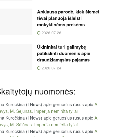
Apklausa parodė, kiek šiemet
tėvai planuoja išleisti
mokyklinėms prekėms
2026 07 26
Ūkininkai turi galimybę
patikslinti duomenis apie
draudžiamąsias pajamas
2026 07 24
kaitytojų nuomonės:
na Kuročkina (I News) apie geruosius rusus
apie
A.
vys, M. Sėjūnas. Imperija nemiršta tyliai
na Kuročkina (I News) apie geruosius rusus
apie
A.
vys, M. Sėjūnas. Imperija nemiršta tyliai
na Kuročkina (I News) apie geruosius rusus
apie
A.