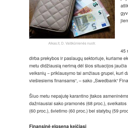
atl
gyv
jie
Alkas.lt, D. Vaiškūnienės nuotr.
45 
dirba prekybos ir
paslaugų sektoriuje, kuriame 
metu didžiausią nerimą dėl šios situacijos jaučia
veiksnių − priklausymo tai amžiaus grupei, kuri d
viešiesiems finansams“, – sako „Swedbank“ Finan
Šiuo metu nepajutę karantino įtakos asmeninėms
dažniausiai sako pramonės (68 proc.), sveikatos p
(60 proc.), švietimo (60 proc.) bei statybų (59 proc
Finansinė elgsena keičiasi