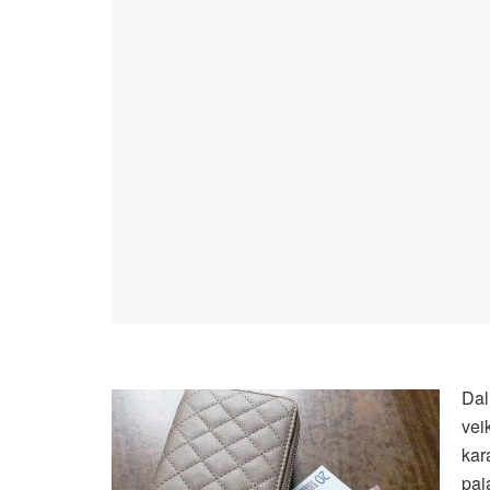
Dal
vei
kar
paj