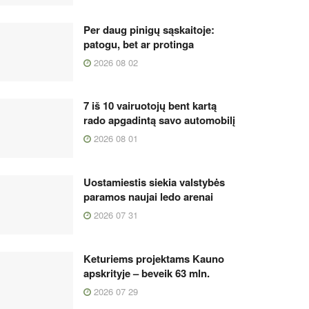
Per daug pinigų sąskaitoje:
patogu, bet ar protinga
2026 08 02
7 iš 10 vairuotojų bent kartą
rado apgadintą savo automobilį
2026 08 01
Uostamiestis siekia valstybės
paramos naujai ledo arenai
2026 07 31
Keturiems projektams Kauno
apskrityje – beveik 63 mln.
2026 07 29