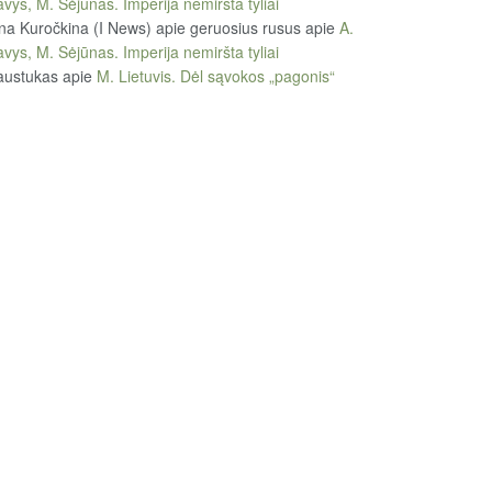
vys, M. Sėjūnas. Imperija nemiršta tyliai
na Kuročkina (I News) apie geruosius rusus
apie
A.
vys, M. Sėjūnas. Imperija nemiršta tyliai
austukas
apie
M. Lietuvis. Dėl sąvokos „pagonis“