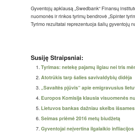
Gyventojų apklausą „Swedbank“ Finansų institu
nuomonės ir rinkos tyrimų bendrovė „Spinter tyr
Tyrimo rezultatai reprezentuoja šalių gyventojų 
Susiję Straipsniai:
Tyrimas: netekę pajamų ilgiau nei tris mė
Atotrūkis tarp šalies savivaldybių didėja
„Savaitės pjūvis“ apie emigravusius lietu
Europos Komisija klausia visuomenės 
Lietuvos bankas dažniau skelbs išsamesn
Seimas priėmė 2016 metų biudžetą
Gyventojai neįvertina ilgalaikio infliacij