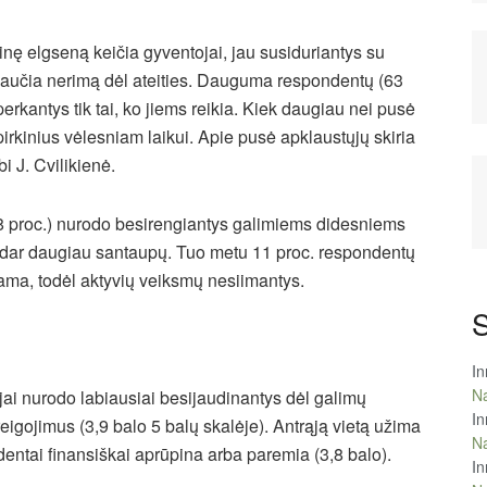
inę elgseną keičia gyventojai, jau susiduriantys su
e jaučia nerimą dėl ateities. Dauguma respondentų (63
perkantys tik tai, ko jiems reikia. Kiek daugiau nei pusė
irkinius vėlesniam laikui. Apie pusė apklaustųjų skiria
i J. Cvilikienė.
8 proc.) nurodo besirengiantys galimiems didesniems
tys dar daugiau santaupų. Tuo metu 11 proc. respondentų
arama, todėl aktyvių veiksmų nesiimantys.
S
In
Na
ai nurodo labiausiai besijaudinantys dėl galimų
In
igojimus (3,9 balo 5 balų skalėje). Antrąją vietą užima
Na
ntai finansiškai aprūpina arba paremia (3,8 balo).
In