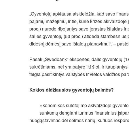
„Gyventojų apklausa atskleidžia, kad savo finans
pajamų mažėjimu, ir tie, kurie krizės akivaizdoj
proc.) nurodo ribojantys savo įprastas išlaidas ir 
šalies gyventojų (53 proc.) atideda stambesnius p
didesnį dėmesį savo išlaidų planavimui“, – pasteb
Pasak „Swedbank“ ekspertės, dalis gyventojų (1
sukrėtimams, nei yra patyrę iki šiol, ir kaupian
teigia pasitikintys valstybės ir vietos valdžios p
Kokios didžiausios gyventojų baimės?
Ekonomikos sulėtėjimo akivaizdoje gyventoj
sunkumų dengiant turimus finansinius įsipare
nuogąstavimas dėl šeimos narių, kuriuos responde