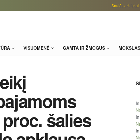
Saulės arkliukai
TŪRA
VISUOMENĖ
GAMTA IR ŽMOGUS
MOKSLA
eikį
S
pajamoms
In
Na
 proc. šalies
In
Na
do apklausa
In
Na