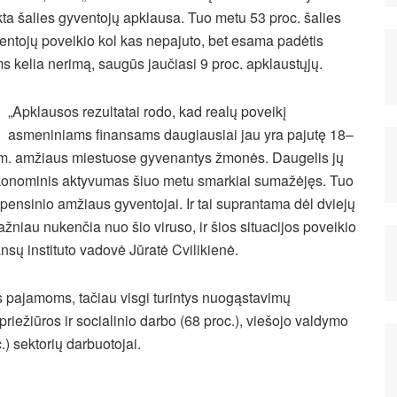
ikta šalies gyventojų apklausa. Tuo metu 53 proc. šalies
entojų poveikio kol kas nepajuto, bet esama padėtis
ms kelia nerimą, saugūs jaučiasi 9 proc. apklaustųjų.
„Apklausos rezultatai rodo, kad realų poveikį
asmeniniams finansams daugiausiai jau yra pajutę 18–
m. amžiaus miestuose gyvenantys žmonės. Daugelis jų
ekonominis aktyvumas šiuo metu smarkiai sumažėjęs. Tuo
 pensinio amžiaus gyventojai. Ir tai suprantama dėl dviejų
ažniau nukenčia nuo šio viruso, ir šios situacijos poveikio
sų instituto vadovė Jūratė Cvilikienė.
 pajamoms, tačiau visgi turintys nuogąstavimų
riežiūros ir socialinio darbo (68 proc.), viešojo valdymo
.) sektorių darbuotojai.