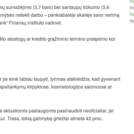
Na
amų sumažėjimo (3,7 balo) bei santaupų trūkumo (3,6
In
Na
alimybės netekti darbo – penkiabalėje skalėje savo nerimą
kl
ank“ Finansų instituto vadovė.
edito atostogų ar kredito grąžinimo termino pratęsimo kol
r jie ėmė labiau taupyti, tyrimas atskleidžia, kad gyvenant
 apsilankymų kirpyklose, kosmetologijos salonuose ar
ms aktualiomis paslaugomis pasinaudoti neoficialiai, jei
ui. Tiesa, tokią galimybę griežtai atmeta 42 proc.