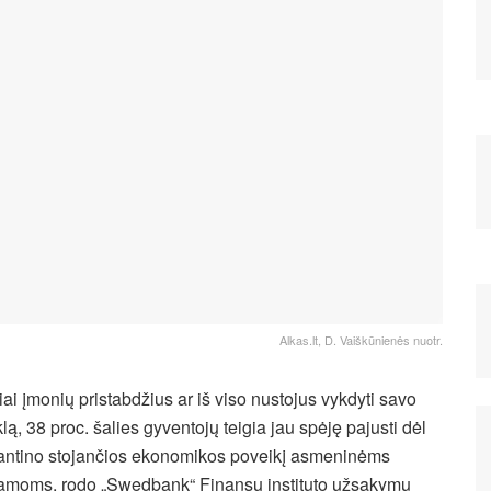
Alkas.lt, D. Vaiškūnienės nuotr.
iai įmonių pristabdžius ar iš viso nustojus vykdyti savo
klą, 38 proc. šalies gyventojų teigia jau spėję pajusti dėl
antino stojančios ekonomikos poveikį asmeninėms
amoms, rodo „Swedbank“ Finansų instituto užsakymu