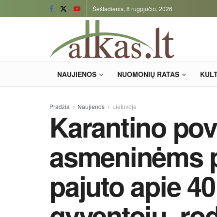
Šeštadienis, 8 rugpjūčio, 2026
NAUJIENOS
NUOMONIŲ RATAS
KUL
Pradžia
Naujienos
Lietuvoje
Karantino pov
asmeninėms 
pajuto apie 40
gyventojų, ro