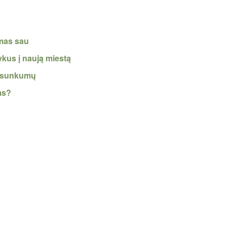
mas sau
ykus į naują miestą
ių sunkumų
ms?