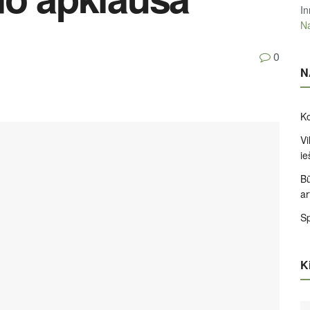
In
Na
0
N
Ko
Vi
ie
Bū
ar
Sp
Ki