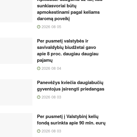
sunkiasvoriai būtų
apmokestinami pagal keliams
daromą poveikį
2026 08 05
Per pusmetį valstybės ir
savivaldybių biudžetai gavo
apie 8 proc. daugiau daugiau
pajamų
2026 08 04
Panevėžys kviečia daugiabučių
gyventojus įsirengti priedangas
2026 08 03
Per pusmetį į Valstybinį kelių
fondą surinkta apie 90 mln. eurų
2026 08 03