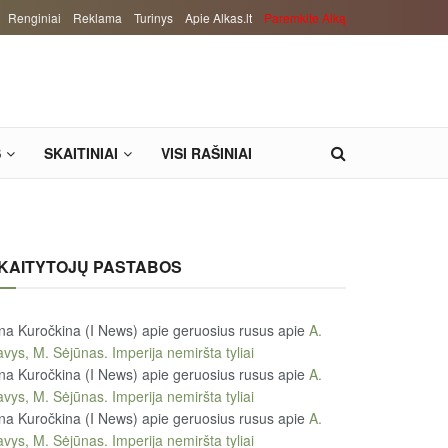
Renginiai
Reklama
Turinys
Apie Alkas.lt
Paremkite Alką
S
SKAITINIAI
VISI RAŠINIAI
KAITYTOJŲ PASTABOS
na Kuročkina (I News) apie geruosius rusus
apie
A.
vys, M. Sėjūnas. Imperija nemiršta tyliai
na Kuročkina (I News) apie geruosius rusus
apie
A.
vys, M. Sėjūnas. Imperija nemiršta tyliai
na Kuročkina (I News) apie geruosius rusus
apie
A.
vys, M. Sėjūnas. Imperija nemiršta tyliai