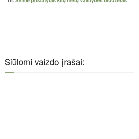
Seime pristatytas kitų metų valstybės biudžetas
Siūlomi vaizdo įrašai: