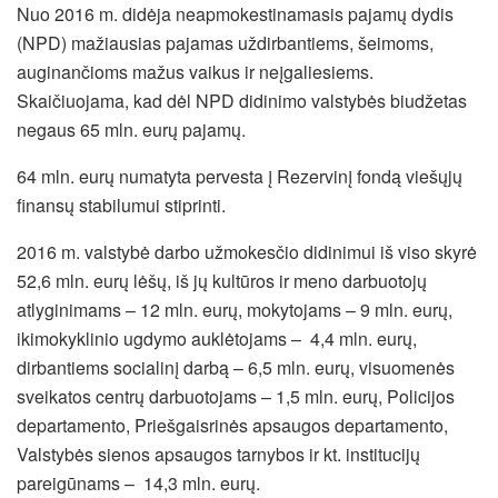
Nuo 2016 m. didėja neapmokestinamasis pajamų dydis
(NPD) mažiausias pajamas uždirbantiems, šeimoms,
auginančioms mažus vaikus ir neįgaliesiems.
Skaičiuojama, kad dėl NPD didinimo valstybės biudžetas
negaus 65 mln. eurų pajamų.
64 mln. eurų numatyta pervesta į Rezervinį fondą viešųjų
finansų stabilumui stiprinti.
2016 m. valstybė darbo užmokesčio didinimui iš viso skyrė
52,6 mln. eurų lėšų, iš jų kultūros ir meno darbuotojų
atlyginimams – 12 mln. eurų, mokytojams – 9 mln. eurų,
ikimokyklinio ugdymo auklėtojams – 4,4 mln. eurų,
dirbantiems socialinį darbą – 6,5 mln. eurų, visuomenės
sveikatos centrų darbuotojams – 1,5 mln. eurų, Policijos
departamento, Priešgaisrinės apsaugos departamento,
Valstybės sienos apsaugos tarnybos ir kt. institucijų
pareigūnams – 14,3 mln. eurų.