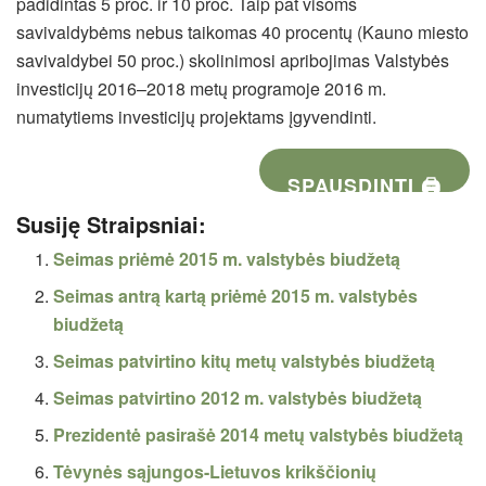
padidintas 5 proc. ir 10 proc. Taip pat visoms
savivaldybėms nebus taikomas 40 procentų (Kauno miesto
savivaldybei 50 proc.) skolinimosi apribojimas Valstybės
investicijų 2016–2018 metų programoje 2016 m.
numatytiems investicijų projektams įgyvendinti.
SPAUSDINTI 🖨
Susiję Straipsniai:
Seimas priėmė 2015 m. valstybės biudžetą
Seimas antrą kartą priėmė 2015 m. valstybės
biudžetą
Seimas patvirtino kitų metų valstybės biudžetą
Seimas patvirtino 2012 m. valstybės biudžetą
Prezidentė pasirašė 2014 metų valstybės biudžetą
Tėvynės sąjungos-Lietuvos krikščionių