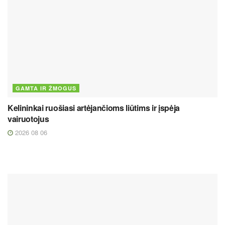
GAMTA IR ŽMOGUS
Kelininkai ruošiasi artėjančioms liūtims ir įspėja
vairuotojus
2026 08 06