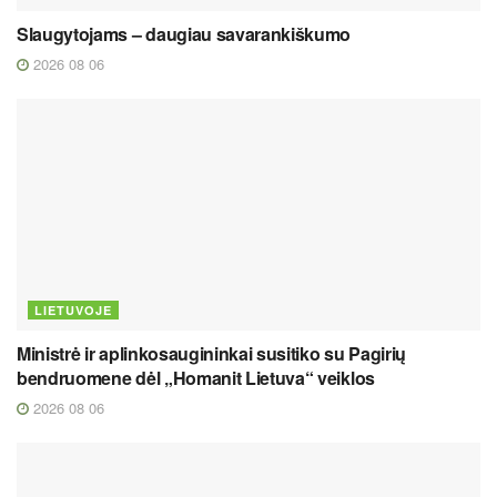
Slaugytojams – daugiau savarankiškumo
2026 08 06
LIETUVOJE
Ministrė ir aplinkosaugininkai susitiko su Pagirių
bendruomene dėl „Homanit Lietuva“ veiklos
2026 08 06