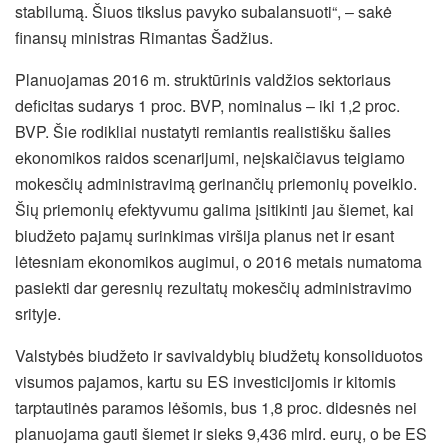
stabilumą. Šiuos tikslus pavyko subalansuoti“, ‒ sakė
finansų ministras Rimantas Šadžius.
Planuojamas 2016 m. struktūrinis valdžios sektoriaus
deficitas sudarys 1 proc. BVP
,
nominalus – iki 1,2 proc.
BVP. Šie rodikliai nustatyti remiantis realistišku šalies
ekonomikos raidos scenarijumi, neįskaičiavus teigiamo
mokesčių administravimą gerinančių priemonių poveikio.
Šių priemonių efektyvumu galima įsitikinti jau šiemet, kai
biudžeto pajamų surinkimas viršija planus net ir esant
lėtesniam ekonomikos augimui, o 2016 metais numatoma
pasiekti dar geresnių rezultatų mokesčių administravimo
srityje.
Valstybės biudžeto ir savivaldybių biudžetų konsoliduotos
visumos pajamos, kartu su ES investicijomis ir kitomis
tarptautinės paramos lėšomis, bus 1,8 proc. didesnės nei
planuojama gauti šiemet ir sieks 9,436 mlrd. eurų, o be ES