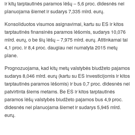
ir kitų tarptautinės paramos lėšų ‒ 5,6 proc. didesnės nei
planuojama šiemet ir sudarys 7,335 mlrd. eurų.
Konsoliduotos visumos asignavimai, kartu su ES ir kitos
tarptautinės finansinės paramos lėšomis, sudarys 10,076
mlrd. eurų, o be šių lėšų – 7,975 mlrd. eurų. Atitinkamai tai
4,1 proc. ir 8,4 proc. daugiau nei numatyta 2015 metų
plane.
Prognozuojama, kad kitų metų valstybės biudžeto pajamos
sudarys 8,046 mlrd. eurų (kartu su ES investicijomis ir kitos
tarptautinės paramos lėšomis) ir bus 0,7 proc. didesnės nei
patvirtinta šiems metams. Be ES ir kitos tarptautinės
paramos lėšų valstybės biudžeto pajamos bus 4,9 proc.
didesnės nei planuojama šiemet ir sudarys 5,945 mlrd.
eurų.