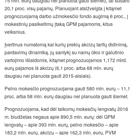
75 mln. eurų daugiau nei planuota gauti šiemet), tai sudaro
20,1 proc. visų pajamų. Planuojant atsižvelgta į kitąmet
prognozuojamą darbo užmokesčio fondo augimą 6 proc., į
mokestinių pasikeitimų įtaką GPM pajamoms, kitus
veiksnius.
Įvertinus numatomą kai kurių prekių akcizų tarifų didinimą,
pardavimų dinamiką, jų santykį su namų ūkio ir galutinio
vartojimo išlaidomis, kitąmet prognozuojamos 1,172 mlrd.
eurų pajamos iš akcizų (6,1 proc. arba 68 mln. eurų
daugiau nei planuota gauti 2015-aisiais).
Pelno mokesčio prognozuojama gauti 580 mln. eurų – 11,1
proc. arba 58 mln. eurų daugiau nei planuota gauti šiemet.
Prognozuojama, kad dėl taikomų mokesčių lengvatų 2016
m. biudžetas negaus apie 890,5 mln. eurų: dėl GPM
lengvatų – apie 393 mln. eurų, pelno mokesčio – apie
183,2 mln. eurų, akcizų – apie 162,3 mln. eurų, PVM