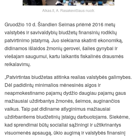
Alkas.lt, A. Rasakevičiaus nuotr.
Gruodžio 10 d. Šiandien Seimas priėmė 2016 metų
valstybės ir savivaldybių biudžetų finansinių rodiklių
patvirtinimo įstatymą. Juo siekiama skatinti ekonomiką,
didinamos išlaidos žmonių gerovei, šalies gynybai ir
viešajam saugumui, kartu laikantis fiskalinės drausmės
reikalavimų.
„Patvirtintas biudžetas atitinka realias valstybės galimybes.
Dėl padidintų minimalios mėnesinės algos ir
neapmokestinamo pajamų dydžio daugiau pajamų gaus
mažiausiai uždirbantys žmonės,
šeimos, auginančios
vaikus. Taip pat didiname atlyginimus mažiausiai
uždirbantiems biudžetinių įstaigų darbuotojams. Siekėme,
kad sprendimai būtų socialiai sąžiningi ir užtikrinantys
visuomenės apsaugą, ūkio augimą ir valstybės finansinį