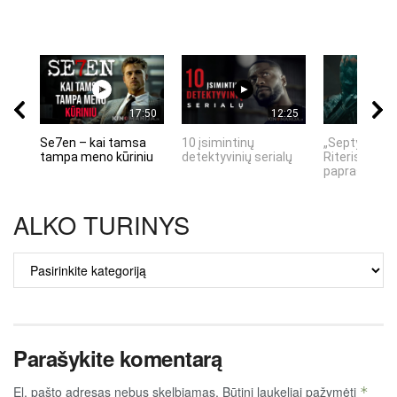
17:50
12:25
Se7en – kai tamsa
10 įsimintinų
„Septynių Ka
tampa meno kūriniu
detektyvinių serialų
Riteris" – kai
paprastumas
ALKO TURINYS
ALKO
TURINYS
Parašykite komentarą
El. pašto adresas nebus skelbiamas.
Būtini laukeliai pažymėti
*