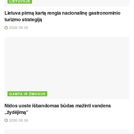
LIETUVOJE
Lietuva pirmą kartą rengia nacionalinę gastronominio
turizmo strategiją
2026 08 06
GAMTA IR ŽMOGUS
Nidos uoste išbandomas būdas mažinti vandens
„žydėjimą“
2026 08 06