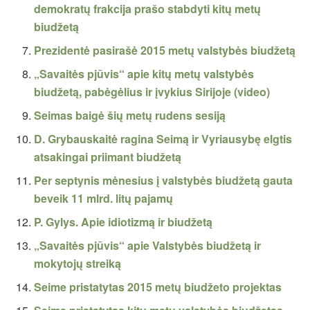
demokratų frakcija prašo stabdyti kitų metų
biudžetą
Prezidentė pasirašė 2015 metų valstybės biudžetą
„Savaitės pjūvis“ apie kitų metų valstybės
biudžetą, pabėgėlius ir įvykius Sirijoje (video)
Seimas baigė šių metų rudens sesiją
D. Grybauskaitė ragina Seimą ir Vyriausybę elgtis
atsakingai priimant biudžetą
Per septynis mėnesius į valstybės biudžetą gauta
beveik 11 mlrd. litų pajamų
P. Gylys. Apie idiotizmą ir biudžetą
„Savaitės pjūvis“ apie Valstybės biudžetą ir
mokytojų streiką
Seime pristatytas 2015 metų biudžeto projektas