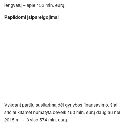
lengvatų – apie 152 mln. eurų.
Papildomi įsipareigojimai
Vykdant partijų susitarimą dėl gynybos finansavimo, šiai
sričiai kitąmet numatyta beveik 150 mln. eurų daugiau nei
2015 m. – iš viso 574 mln. eurų.