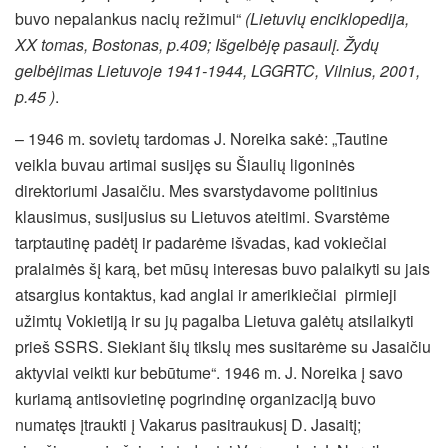
buvo nepalankus nacių režimui“
(Lietuvių enciklopedija,
XX tomas, Bostonas, p.409;
Išgelbėję pasaulį. Žydų
gelbėjimas Lietuvoje 1941-1944, LGGRTC, Vilnius, 2001,
p.45 )
.
– 1946 m. sovietų tardomas J. Noreika sakė: „Tautine
veikla buvau artimai susijęs su Šiaulių ligoninės
direktoriumi Jasaičiu. Mes svarstydavome politinius
klausimus, susijusius su Lietuvos ateitimi. Svarstėme
tarptautinę padėtį ir padarėme išvadas, kad vokiečiai
pralaimės šį karą, bet mūsų interesas buvo palaikyti su jais
atsargius kontaktus, kad anglai ir amerikiečiai pirmieji
užimtų Vokietiją ir su jų pagalba Lietuva galėtų atsilaikyti
prieš SSRS. Siekiant šių tikslų mes susitarėme su Jasaičiu
aktyviai veikti kur bebūtume“. 1946 m. J. Noreika į savo
kuriamą antisovietinę pogrindinę organizaciją buvo
numatęs įtraukti į Vakarus pasitraukusį D. Jasaitį;