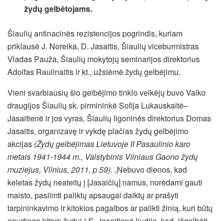
žydų gelbėtojams.
Šiaulių antinacinės rezistencijos pogrindis, kuriam
priklausė J. Noreika, D. Jasaitis, Šiaulių viceburmistras
Vladas Pauža, Šiaulių mokytojų seminarijos direktorius
Adolfas Raulinaitis ir kt., užsiėmė žydų gelbėjimu.
Vieni svarbiausių šio gelbėjimo tinklo veikėjų buvo Vaiko
draugijos Šiaulių sk. pirmininkė Sofija Lukauskaitė–
Jasaitienė ir jos vyras, Šiaulių ligoninės direktorius Domas
Jasaitis, organizavę ir vykdę plačias žydų gelbėjimo
akcijas
(Žydų gelbėjimas Lietuvoje II Pasaulinio karo
metais 1941-1944 m., Valstybinis Vilniaus Gaono žydų
muziejus, Vilnius, 2011, p.59).
„Nebuvo dienos, kad
keletas žydų neateitų į [Jasaičių] namus, norėdami gauti
maisto, pasiimti paliktų apsaugai daiktų ar prašyti
tarpininkavimo ir kitokios pagalbos ar palikti žinią, kuri būtų
naudinga kitam žydui.“ S. Jasaitienė liudija, kad „išgelbėti