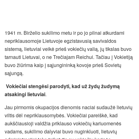
1941 m. Birželio sukilimo metu ir po jo pilnai atkurdami
nepriklausomoje Lietuvoje egzistavusią savivaldos
sistemą, lietuviai veikė prieš vokiečių valią, jų tikslas buvo
tarnauti Lietuvai, o ne Trečiajam Reichui. Tačiau į Vokietiją
buvo žiūrima kaip į sąjungininką kovoje prieš Sovietų
sąjungą.
Vokiečiai stengėsi parodyti, kad už žydų žudymą
atsakingi lietuviai
.
Jau pirmomis okupacijos dienomis naciai sudaužė lietuvių
viltis dėl nepriklausomybės. Vokiečiai pareiškė, kad
aukščiausioji valdžia priklauso vokiečių kariuomenės
vadams, sukilimo dalyviai buvo nuginkluoti, lietuvių