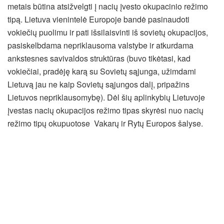
metais būtina atsižvelgti į nacių įvesto okupacinio režimo
tipą. Lietuva vienintelė Europoje bandė pasinaudoti
vokiečių puolimu ir pati išsilaisvinti iš sovietų okupacijos,
pasiskelbdama nepriklausoma valstybe ir atkurdama
ankstesnes savivaldos struktūras (buvo tikėtasi, kad
vokiečiai, pradėję karą su Sovietų sąjunga, užimdami
Lietuvą jau ne kaip Sovietų sąjungos dalį, pripažins
Lietuvos nepriklausomybę). Dėl šių aplinkybių Lietuvoje
įvestas nacių okupacijos režimo tipas skyrėsi nuo nacių
režimo tipų okupuotose Vakarų ir Rytų Europos šalyse.