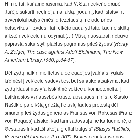
Himleriui, kuriame rašoma, kad V. Stahleckerio grupė
„turėjo sukurti neginčijamą faktą, įrodantį, kad išlaisvinti
gyventojai patys ėmėsi griežčiausių metodų prieš
bolševikus ir žydus. Tai reikėjo padaryti taip, kad neiškiltų
aikštėn vokiečių nurodymai.(…) Mūsų nuostabai, nebuvo
paprasta sukurstyti plačius pogromus prieš žydus“(
Henry
A. Zeiger, The case against Adolf Eichmann, The New
American Library,1960, p.64-67
).
Dėl žydų naikinimo lietuvių delegacijos įvairiais lygiais
kreipėsi į vokiečių vadovybes, bet sulaukė atsakymo, kad
žydų klausimas yra išskirtinė vokiečių kompetencija. Į
Laikinosios vyriausybės krašto apsaugos ministro Stasio
Raštikio pareikštą griežtą lietuvių tautos protestą dėl
smurto prieš žydus generolas Fransas von Rokesas (Franz
von Roques) atsakė, kad tam vadovauja ne kariuomenė, o
Gestapas ir kad „ši akcija greitai baigsis“
(Stasys Raštikis,
Kovose dėl Lietuvos, II, p. 307).
Buvęs nepriklausomos