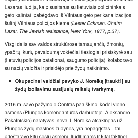
Lazaras liudija, kaip susitarus su lietuviais policininkais
geto kaliniai pabėgdavo iš Vilniaus geto per kanalizacijos
šulinį Vilniaus policijos kieme
(Lester Eckman, Chaim
Lazar, The Jewish resistance, New York, 1977, p.37)
.
Visgi dalis savivaldos struktūrose tarnaujančių žmonių,
ypač tų, kurių pavaldumą vokiečiai tiesiogiai prisiskyrė sau
(lietuvių policijos batalionai, saugumo policija), kolaboravo
su nacių valdžia ir prisidėjo prie žydų naikinimo.
Okupacinei valdžiai pavyko J. Noreiką įtraukti į su
žydų izoliavimu susijusių reikalų tvarkymą.
2015 m. savo pažymoje Centras paaiškino, kodėl vieno
asmens (Plungės komendantūros darbuotojo Aleksandro
Pakalniškio) naratyvas, neva J. Noreika atsakingas už
Plungės žydų masines žudynes, yra nepagrįstas – tai
prieštaravo kitų šešių asmenų liudijimams ir kitai faktinei