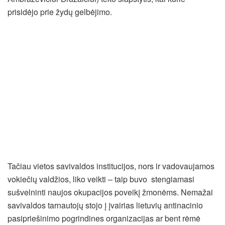
prisidėjo prie žydų gelbėjimo.
Tačiau vietos savivaldos institucijos, nors ir vadovaujamos
vokiečių valdžios, liko veikti – taip buvo stengiamasi
sušvelninti naujos okupacijos poveikį žmonėms. Nemažai
savivaldos tarnautojų stojo į įvairias lietuvių antinacinio
pasipriešinimo pogrindines organizacijas ar bent rėmė