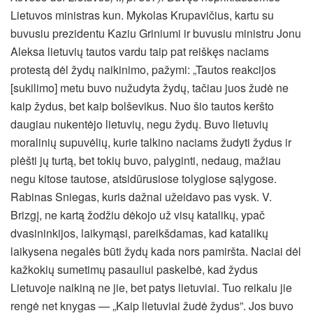
Lietuvos ministras kun. Mykolas Krupavičius, kartu su
buvusiu prezidentu Kaziu Griniumi ir buvusiu ministru Jonu
Aleksa lietuvių tautos vardu taip pat reiškęs naciams
protestą dėl žydų naikinimo, pažymi: „Tautos reakcijos
[sukilimo] metu buvo nužudyta žydų, tačiau juos žudė ne
kaip žydus, bet kaip bolševikus. Nuo šio tautos keršto
daugiau nukentėjo lietuvių, negu žydų. Buvo lietuvių
moralinių supuvėlių, kurie talkino naciams žudyti žydus ir
plėšti jų turtą, bet tokių buvo, palyginti, nedaug, mažiau
negu kitose tautose, atsidūrusiose tolygiose sąlygose.
Rabinas Sniegas, kuris dažnai užeidavo pas vysk. V.
Brizgį, ne kartą žodžiu dėkojo už visų katalikų, ypač
dvasininkijos, laikymąsi, pareikšdamas, kad katalikų
laikysena negalės būti žydų kada nors pamiršta. Naciai dėl
kažkokių sumetimų pasauliui paskelbė, kad žydus
Lietuvoje naikiną ne jie, bet patys lietuviai. Tuo reikalu jie
rengė net knygas — „Kaip lietuviai žudė žydus”. Jos buvo