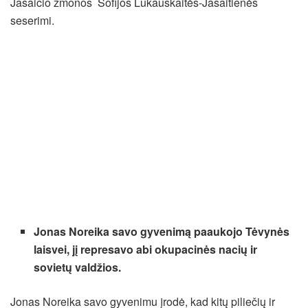
Jasaičio žmonos Sofijos Lukauskaitės-Jasaitienės
seserimi.
Jonas Noreika savo gyvenimą paaukojo Tėvynės
laisvei, jį represavo abi okupacinės nacių ir
sovietų valdžios.
Jonas Noreika savo gyvenimu įrodė, kad kitų piliečių ir