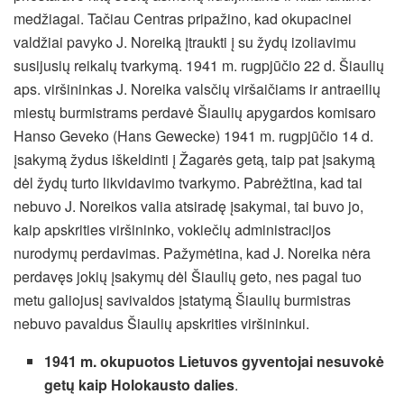
medžiagai. Tačiau Centras pripažino, kad okupacinei
valdžiai pavyko J. Noreiką įtraukti į su žydų izoliavimu
susijusių reikalų tvarkymą. 1941 m. rugpjūčio 22 d. Šiaulių
aps. viršininkas J. Noreika valsčių viršaičiams ir antraeilių
miestų burmistrams perdavė Šiaulių apygardos komisaro
Hanso Geveko (Hans Gewecke) 1941 m. rugpjūčio 14 d.
įsakymą žydus iškeldinti į Žagarės getą, taip pat įsakymą
dėl žydų turto likvidavimo tvarkymo. Pabrėžtina, kad tai
nebuvo J. Noreikos valia atsiradę įsakymai, tai buvo jo,
kaip apskrities viršininko, vokiečių administracijos
nurodymų perdavimas. Pažymėtina, kad J. Noreika nėra
perdavęs jokių įsakymų dėl Šiaulių geto, nes pagal tuo
metu galiojusį savivaldos įstatymą Šiaulių burmistras
nebuvo pavaldus Šiaulių apskrities viršininkui.
1941 m. okupuotos Lietuvos gyventojai nesuvokė
getų kaip Holokausto dalies
.