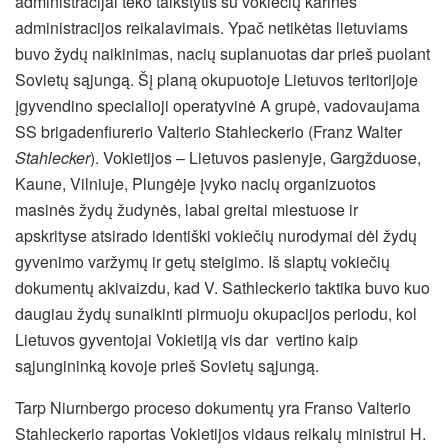
administracijai teko taikstytis su vokiečių karinės
administracijos reikalavimais. Ypač netikėtas lietuviams
buvo žydų naikinimas, nacių suplanuotas dar prieš puolant
Sovietų sąjungą. Šį planą okupuotoje Lietuvos teritorijoje
įgyvendino specialioji operatyvinė A grupė, vadovaujama
SS brigadenfiurerio Valterio Stahleckerio (
Franz Walter
Stahlecker
). Vokietijos – Lietuvos pasienyje, Gargžduose,
Kaune, Vilniuje, Plungėje įvyko nacių organizuotos
masinės žydų žudynės, labai greitai miestuose ir
apskrityse atsirado identiški vokiečių nurodymai dėl žydų
gyvenimo varžymų ir getų steigimo. Iš slaptų vokiečių
dokumentų akivaizdu, kad V. Sathleckerio taktika buvo kuo
daugiau žydų sunaikinti pirmuoju okupacijos periodu, kol
Lietuvos gyventojai Vokietiją vis dar vertino kaip
sąjungininką kovoje prieš Sovietų sąjungą.
Tarp Niurnbergo proceso dokumentų yra Franso Valterio
Stahleckerio raportas Vokietijos vidaus reikalų ministrui H.