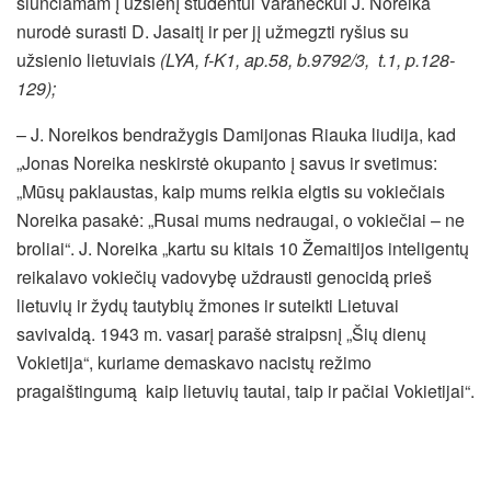
siunčiamam į užsienį studentui Varaneckui J. Noreika
nurodė surasti D. Jasaitį ir per jį užmegzti ryšius su
užsienio lietuviais
(LYA, f-K1, ap.58, b.9792/3,
t.1, p.128-
129);
– J. Noreikos bendražygis Damijonas Riauka liudija, kad
„Jonas Noreika neskirstė okupanto į savus ir svetimus:
„Mūsų paklaustas, kaip mums reikia elgtis su vokiečiais
Noreika pasakė: „Rusai mums nedraugai, o vokiečiai – ne
broliai“. J. Noreika „kartu su kitais 10 Žemaitijos inteligentų
reikalavo vokiečių vadovybę uždrausti genocidą prieš
lietuvių ir žydų tautybių žmones ir suteikti Lietuvai
savivaldą. 1943 m. vasarį parašė straipsnį „Šių dienų
Vokietija“, kuriame demaskavo nacistų režimo
pragaištingumą kaip lietuvių tautai, taip ir pačiai Vokietijai“.