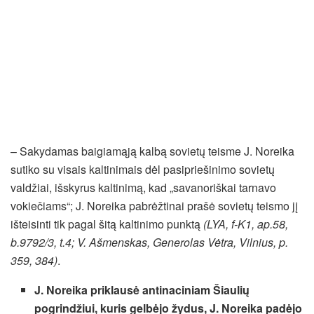
– Sakydamas baigiamąją kalbą sovietų teisme J. Noreika
sutiko su visais kaltinimais dėl pasipriešinimo sovietų
valdžiai, išskyrus kaltinimą, kad „savanoriškai tarnavo
vokiečiams“; J. Noreika pabrėžtinai prašė sovietų teismo jį
išteisinti tik pagal šitą kaltinimo punktą
(LYA, f-K1, ap.58,
b.9792/3, t.4; V. Ašmenskas, Generolas Vėtra, Vilnius, p.
359, 384)
.
J. Noreika priklausė antinaciniam Šiaulių
pogrindžiui, kuris gelbėjo žydus, J. Noreika padėjo