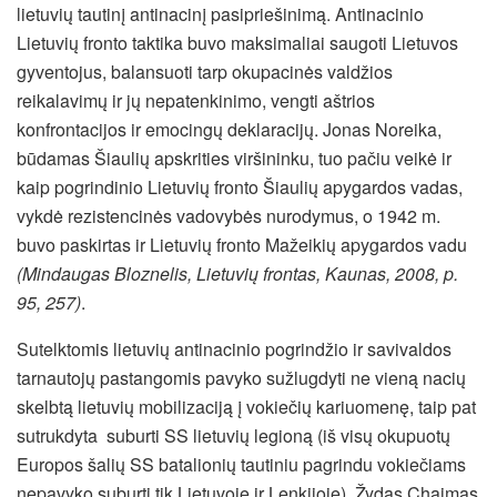
lietuvių tautinį antinacinį pasipriešinimą. Antinacinio
Lietuvių fronto taktika buvo maksimaliai saugoti Lietuvos
gyventojus, balansuoti tarp okupacinės valdžios
reikalavimų ir jų nepatenkinimo, vengti aštrios
konfrontacijos ir emocingų deklaracijų. Jonas Noreika,
būdamas Šiaulių apskrities viršininku, tuo pačiu veikė ir
kaip pogrindinio Lietuvių fronto Šiaulių apygardos vadas,
vykdė rezistencinės vadovybės nurodymus, o 1942 m.
buvo paskirtas ir Lietuvių fronto Mažeikių apygardos vadu
(Mindaugas Bloznelis, Lietuvių frontas, Kaunas, 2008, p.
95, 257)
.
Sutelktomis lietuvių antinacinio pogrindžio ir savivaldos
tarnautojų pastangomis pavyko sužlugdyti ne vieną nacių
skelbtą lietuvių mobilizaciją į vokiečių kariuomenę, taip pat
sutrukdyta suburti SS lietuvių legioną (iš visų okupuotų
Europos šalių SS batalionių tautiniu pagrindu vokiečiams
nepavyko suburti tik Lietuvoje ir Lenkijoje). Žydas Chaimas