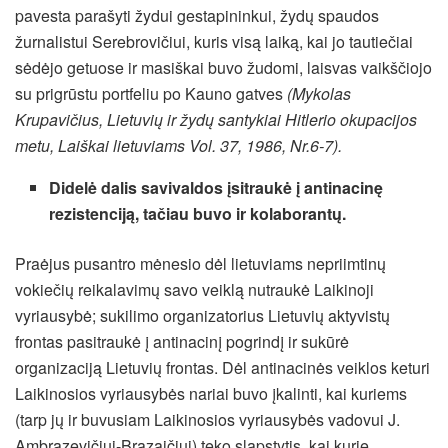
pavesta parašyti žydui gestapininkui, žydų spaudos
žurnalistui Serebrovičiui, kuris visą laiką, kai jo tautiečiai
sėdėjo getuose ir masiškai buvo žudomi, laisvas vaikščiojo
su prigrūstu portfeliu po Kauno gatves
(Mykolas
Krupavičius, Lietuvių ir žydų santykiai Hitlerio okupacijos
metu, Laiškai lietuviams Vol. 37, 1986, Nr.6-7).
Didelė dalis savivaldos įsitraukė į antinacinę
rezistenciją, tačiau buvo ir kolaborantų.
Praėjus pusantro mėnesio dėl lietuviams nepriimtinų
vokiečių reikalavimų savo veiklą nutraukė Laikinoji
vyriausybė; sukilimo organizatorius Lietuvių aktyvistų
frontas pasitraukė į antinacinį pogrindį ir sukūrė
organizaciją Lietuvių frontas. Dėl antinacinės veiklos keturi
Laikinosios vyriausybės nariai buvo įkalinti, kai kuriems
(tarp jų ir buvusiam Laikinosios vyriausybės vadovui J.
Ambrazevičiui-Brazaičiui) teko slapstytis, kai kurie