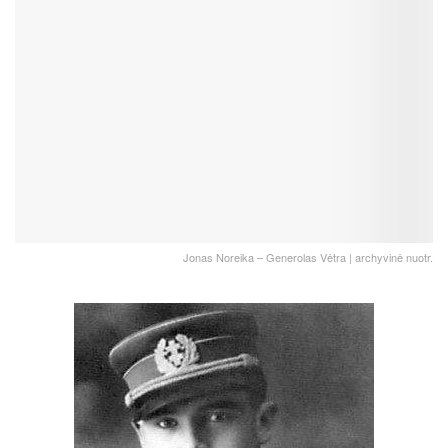
Jonas Noreika – Generolas Vėtra | archyvinė nuotr.