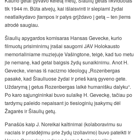
Kauno getai gyvavo keletą metų, Šiaulių getas likviduotas
tik 1944 m. Būta atvejų, kai išlaisvinti ir slepiami žydai
neatlaikydavo įtampos ir patys grįždavo į getą – ten jiems
atrodė saugiau.
Šiaulių apygardos komisaras Hansas Gevecke, kurio
filmuotų prisiminimų įrašai saugomi JAV Holokausto
memorialiniame muziejuje Vašingtone, teigė, kad tuo metu
jie nemanę, kad getai baigsis žydų sunaikinimu. Anot H.
Gevecke, vienas iš nacizmo ideologų „Rozenbergas
pasakė, kad Šiauliuose žydai ir prieš karą gyveno gete.
Uždarymą į getus Rozenbergas laikė humanišku dalyku“.
Po karo sąjungininkai buvo sulaikę H. Geveckę, tačiau po
tardymų paleido nepaisant jo tiesioginių įsakymų dėl
Žagarės ir Šiaulių getų.
Panašūs kaip J. Noreikai kaltinimai (kolaboravimu su
naciais ir prisidėjimu prie žydų izoliavimo) buvo pateikti ir