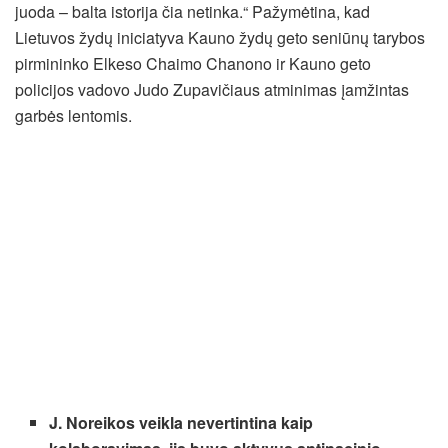
juoda – balta istorija čia netinka.“ Pažymėtina, kad
Lietuvos žydų iniciatyva Kauno žydų geto seniūnų tarybos
pirmininko Elkeso Chaimo Chanono ir Kauno geto
policijos vadovo Judo Zupavičiaus atminimas įamžintas
garbės lentomis.
J. Noreikos veikla nevertintina kaip