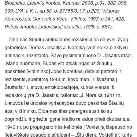
Bloznelis, Lietuvių frontas, Kaunas, 2008, p.91, 382, 398,
399; LYA, f. K-1, ap.58, b. 27355/3, t.7, p.223;
Viktoras
Ašmenskas, Generolas Vėtra, Vilnius, 1997, p.341, 428;
Petras Jurgėla, Lietuviškoji skautija, 1975, p. 687)
.
– Žinomas Šiaulių antinacinės rezistencijos dalyvis, žydų
gelbėtojas Domas Jasaitis J. Noreiką įvertino kaip aktyvų
antinacinį rezistentą. Savo prisiminimuose D. Jasaitis rašo:
„Mano nuomone, Bubas yra atsakingas už Šiaulių
apskrities [viršininko] Jono Noreikos, didelio patrioto ir
rezistento, suėmimą 1943 m. kovo mėn. ir išvežimą į
Štuthofą.“ Lietuvių enciklopedijoje, kurios vienas iš
redaktorių yra D. Jasaitis, rašoma: „J. Noreika 1941 m.
Lietuvos laikinosios vyriausybės buvo paskirtas Šiaulių
aps. viršininku. Eidamas šias pareigas susirišo su
pogrindžiu ir griežtai gynė krašto reikalus prieš okupantus.
1943 m. po propagandinės kelionės į Vokietiją išspausdino
lietuviškoje spaudoje straipsnį – „Šių dienų Vokietija“, kuris