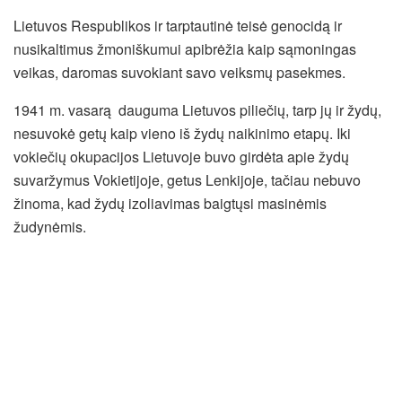
Lietuvos Respublikos ir tarptautinė teisė genocidą ir
nusikaltimus žmoniškumui apibrėžia kaip sąmoningas
veikas, daromas suvokiant savo veiksmų pasekmes.
1941 m. vasarą dauguma Lietuvos piliečių, tarp jų ir žydų,
nesuvokė getų kaip vieno iš žydų naikinimo etapų. Iki
vokiečių okupacijos Lietuvoje buvo girdėta apie žydų
suvaržymus Vokietijoje, getus Lenkijoje, tačiau nebuvo
žinoma, kad žydų izoliavimas baigtųsi masinėmis
žudynėmis.