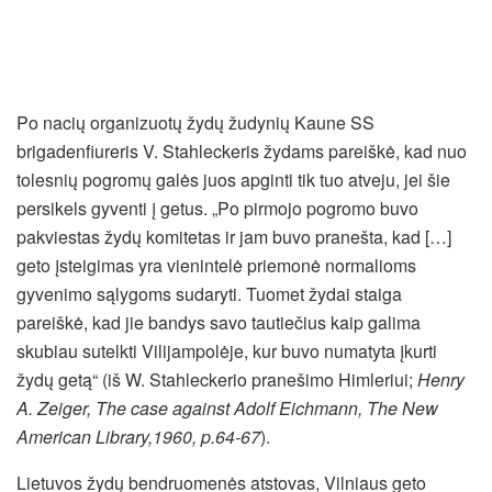
Po nacių organizuotų žydų žudynių Kaune SS
brigadenfiureris V. Stahleckeris žydams pareiškė, kad nuo
tolesnių pogromų galės juos apginti tik tuo atveju, jei šie
persikels gyventi į getus. „Po pirmojo pogromo buvo
pakviestas žydų komitetas ir jam buvo pranešta, kad […]
geto įsteigimas yra vienintelė priemonė normalioms
gyvenimo sąlygoms sudaryti. Tuomet žydai staiga
pareiškė, kad jie bandys savo tautiečius kaip galima
skubiau sutelkti Vilijampolėje, kur buvo numatyta įkurti
žydų getą“ (iš W. Stahleckerio pranešimo Himleriui;
Henry
A. Zeiger, The case against Adolf Eichmann, The New
American Library,1960, p.64-67
).
Lietuvos žydų bendruomenės atstovas, Vilniaus geto