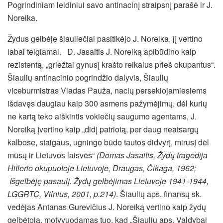
Pogrindiniam leidiniui savo antinacinį straipsnį parašė ir J.
Noreika.
Žydus gelbėję šiauliečiai pasitikėjo J. Noreika, jį vertino
labai teigiamai. D. Jasaitis J. Noreiką apibūdino kaip
rezistentą, „griežtai gynusį krašto reikalus prieš okupantus“.
Šiaulių antinacinio pogrindžio dalyvis, Šiaulių
viceburmistras Vladas Pauža, nacių persekiojamiesiems
išdavęs daugiau kaip 300 asmens pažymėjimų, dėl kurių
ne kartą teko aiškintis vokiečių saugumo agentams, J.
Noreiką įvertino kaip „didį patriotą, per daug neatsargų
kalbose, staigaus, ugningo būdo tautos didvyrį, mirusį dėl
mūsų ir Lietuvos laisvės“
(Domas Jasaitis, Žydų tragedija
Hitlerio okupuotoje Lietuvoje, Draugas, Čikaga, 1962;
Išgelbėję pasaulį. Žydų gelbėjimas Lietuvoje 1941-1944,
LGGRTC, Vilnius, 2001, p.214)
. Šiaulių aps. finansų sk.
vedėjas Antanas Gurevičius J. Noreiką vertino kaip žydų
gelbėtoją, motyvuodamas tuo, kad „Šiaulių aps. Valdybai