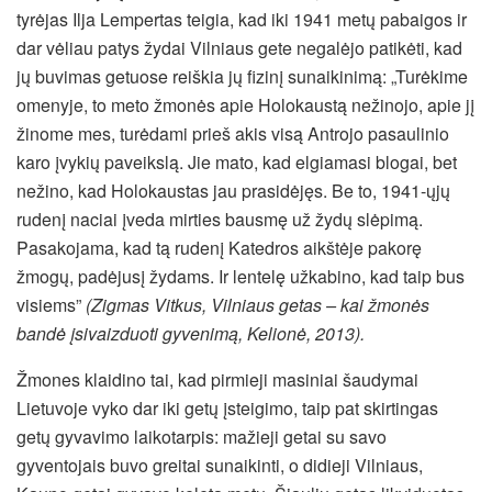
tyrėjas Ilja Lempertas teigia, kad iki 1941 metų pabaigos ir
dar vėliau patys žydai Vilniaus gete negalėjo patikėti, kad
jų buvimas getuose reiškia jų fizinį sunaikinimą: „Turėkime
omenyje, to meto žmonės apie Holokaustą nežinojo, apie jį
žinome mes, turėdami prieš akis visą Antrojo pasaulinio
karo įvykių paveikslą. Jie mato, kad elgiamasi blogai, bet
nežino, kad Holokaustas jau prasidėjęs. Be to, 1941-ųjų
rudenį naciai įveda mirties bausmę už žydų slėpimą.
Pasakojama, kad tą rudenį Katedros aikštėje pakorę
žmogų, padėjusį žydams. Ir lentelę užkabino, kad taip bus
visiems”
(
Zigmas Vitkus, Vilniaus getas – kai žmonės
bandė įsivaizduoti gyvenimą, Kelionė, 2013).
Žmones klaidino tai, kad pirmieji masiniai šaudymai
Lietuvoje vyko dar iki getų įsteigimo, taip pat skirtingas
getų gyvavimo laikotarpis: mažieji getai su savo
gyventojais buvo greitai sunaikinti, o didieji Vilniaus,