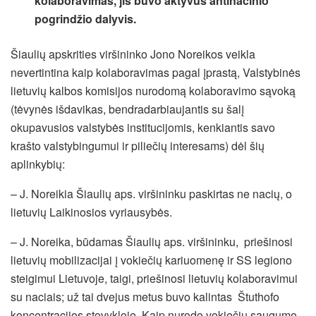
kolaboravimas, jis buvo aktyvus antinacinio
pogrindžio dalyvis.
Šiaulių apskrities viršininko Jono Noreikos veikla
nevertintina kaip kolaboravimas pagal įprastą, Valstybinės
lietuvių kalbos komisijos nurodomą kolaboravimo sąvoką
(tėvynės išdavikas, bendradarbiaujantis su šalį
okupavusios valstybės institucijomis, kenkiantis savo
krašto valstybingumui ir piliečių interesams) dėl šių
aplinkybių:
– J. Noreikia Šiaulių aps. viršininku paskirtas ne nacių, o
lietuvių Laikinosios vyriausybės.
– J. Noreika, būdamas Šiaulių aps. viršininku, priešinosi
lietuvių mobilizacijai į vokiečių kariuomenę ir SS legiono
steigimui Lietuvoje, taigi, priešinosi lietuvių kolaboravimui
su naciais; už tai dvejus metus buvo kalintas Štuthofo
koncentracijos stovykloje. Kaip nurodo vokiečių saugumo