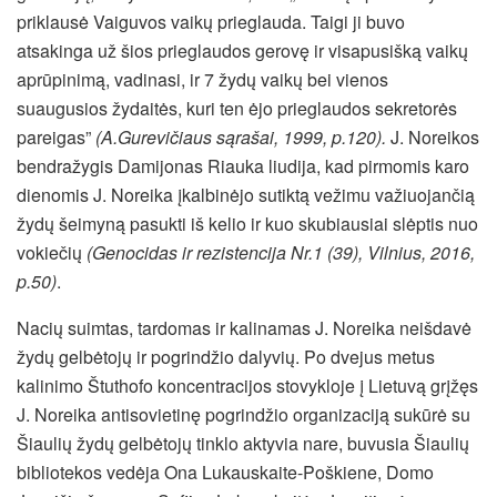
priklausė Vaiguvos vaikų prieglauda. Taigi ji buvo
atsakinga už šios prieglaudos gerovę ir visapusišką vaikų
aprūpinimą, vadinasi, ir 7 žydų vaikų bei vienos
suaugusios žydaitės, kuri ten ėjo prieglaudos sekretorės
pareigas”
(A.Gurevičiaus sąrašai, 1999, p.120).
J. Noreikos
bendražygis Damijonas Riauka liudija, kad pirmomis karo
dienomis J. Noreika įkalbinėjo sutiktą vežimu važiuojančią
žydų šeimyną pasukti iš kelio ir kuo skubiausiai slėptis nuo
vokiečių
(Genocidas ir rezistencija Nr.1 (39), Vilnius, 2016,
p.50)
.
Nacių suimtas, tardomas ir kalinamas J. Noreika neišdavė
žydų gelbėtojų ir pogrindžio dalyvių. Po dvejus metus
kalinimo Štuthofo koncentracijos stovykloje į Lietuvą grįžęs
J. Noreika antisovietinę pogrindžio organizaciją sukūrė su
Šiaulių žydų gelbėtojų tinklo aktyvia nare, buvusia Šiaulių
bibliotekos vedėja Ona Lukauskaite-Poškiene, Domo