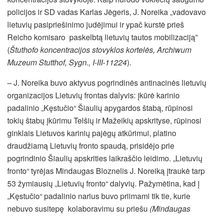
policijos ir SD vadas Karlas Jėgeris, J. Noreika „vadovavo
lietuvių pasipriešinimo judėjimui ir ypač kurstė prieš
Reicho komisaro paskelbtą lietuvių tautos mobilizaciją”
(
Štuthofo koncentracijos stovyklos kortelės, Archiwum
Muzeum Stutthof, Sygn., I-III-11224
).
– J. Noreika buvo aktyvus pogrindinės antinacinės lietuvių
organizacijos Lietuvių frontas dalyvis: įkūrė karinio
padalinio „Kęstučio“ Šiaulių apygardos štabą, rūpinosi
tokių štabų įkūrimu Telšių ir Mažeikių apskrityse, rūpinosi
ginklais Lietuvos karinių pajėgų atkūrimui, platino
draudžiamą Lietuvių fronto spaudą, prisidėjo prie
pogrindinio Šiaulių apskrities laikraščio leidimo. „Lietuvių
fronto“ tyrėjas Mindaugas Bloznelis J. Noreiką įtraukė tarp
53 žymiausių „Lietuvių fronto“ dalyvių. Pažymėtina, kad į
„Kęstučio“ padalinio narius buvo priimami tik tie, kurie
nebuvo susitepę kolaboravimu su priešu
(Mindaugas