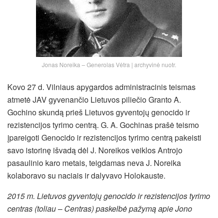
Jonas Noreika – Generolas Vėtra | archyvinė nuotr.
Kovo 27 d. Vilniaus apygardos administracinis teismas
atmetė JAV gyvenančio Lietuvos piliečio Granto A.
Gochino skundą prieš Lietuvos gyventojų genocido ir
rezistencijos tyrimo centrą. G. A. Gochinas prašė teismo
įpareigoti Genocido ir rezistencijos tyrimo centrą pakeisti
savo istorinę išvadą dėl J. Noreikos veiklos Antrojo
pasaulinio karo metais, teigdamas neva J. Noreika
kolaboravo su naciais ir dalyvavo Holokauste.
2015 m. Lietuvos gyventojų genocido ir rezistencijos tyrimo
centras (toliau – Centras) paskelbė pažymą apie Jono