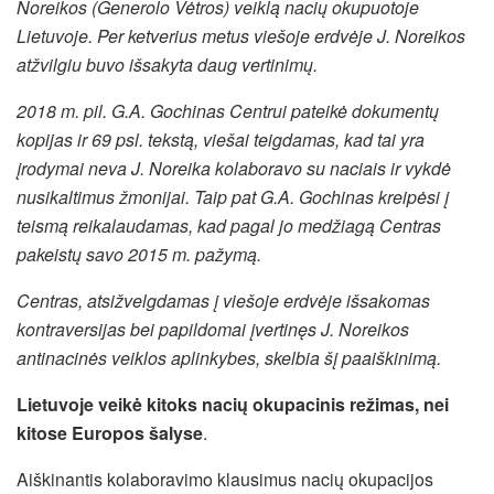
Noreikos (Generolo Vėtros) veiklą nacių okupuotoje
Lietuvoje. Per ketverius metus viešoje erdvėje J. Noreikos
atžvilgiu buvo išsakyta daug vertinimų.
2018 m. pil. G.A. Gochinas Centrui pateikė dokumentų
kopijas ir 69 psl. tekstą, viešai teigdamas, kad tai yra
įrodymai neva J. Noreika kolaboravo su naciais ir vykdė
nusikaltimus žmonijai. Taip pat G.A. Gochinas kreipėsi į
teismą reikalaudamas, kad pagal jo medžiagą Centras
pakeistų savo 2015 m. pažymą.
Centras, atsižvelgdamas į viešoje erdvėje išsakomas
kontraversijas bei papildomai įvertinęs J. Noreikos
antinacinės veiklos aplinkybes, skelbia šį paaiškinimą.
Lietuvoje veikė kitoks nacių okupacinis režimas, nei
kitose Europos šalyse
.
Aiškinantis kolaboravimo klausimus nacių okupacijos