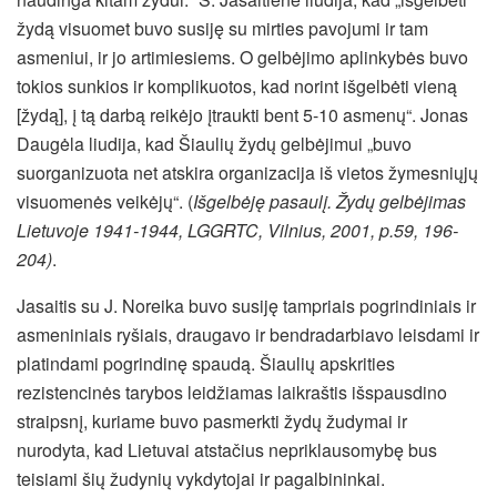
žydą visuomet buvo susiję su mirties pavojumi ir tam
asmeniui, ir jo artimiesiems. O gelbėjimo aplinkybės buvo
tokios sunkios ir komplikuotos, kad norint išgelbėti vieną
[žydą], į tą darbą reikėjo įtraukti bent 5-10 asmenų“. Jonas
Daugėla liudija, kad Šiaulių žydų gelbėjimui „buvo
suorganizuota net atskira organizacija iš vietos žymesniųjų
visuomenės veikėjų“. (
Išgelbėję pasaulį. Žydų gelbėjimas
Lietuvoje 1941-1944, LGGRTC, Vilnius, 2001, p.59, 196-
204)
.
Jasaitis su J. Noreika buvo susiję tampriais pogrindiniais ir
asmeniniais ryšiais, draugavo ir bendradarbiavo leisdami ir
platindami pogrindinę spaudą. Šiaulių apskrities
rezistencinės tarybos leidžiamas laikraštis išspausdino
straipsnį, kuriame buvo pasmerkti žydų žudymai ir
nurodyta, kad Lietuvai atstačius nepriklausomybę bus
teisiami šių žudynių vykdytojai ir pagalbininkai.