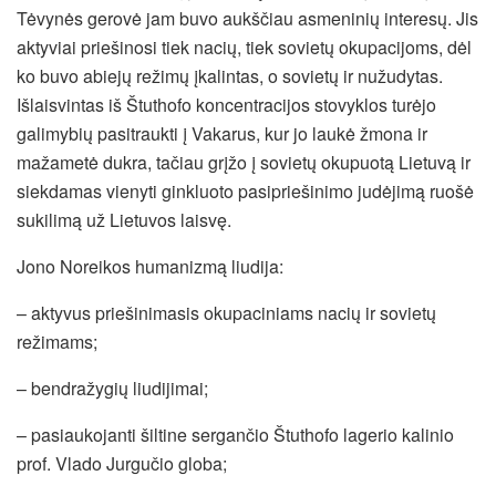
Tėvynės gerovė jam buvo aukščiau asmeninių interesų. Jis
aktyviai priešinosi tiek nacių, tiek sovietų okupacijoms, dėl
ko buvo abiejų režimų įkalintas, o sovietų ir nužudytas.
Išlaisvintas iš Štuthofo koncentracijos stovyklos turėjo
galimybių pasitraukti į Vakarus, kur jo laukė žmona ir
mažametė dukra, tačiau grįžo į sovietų okupuotą Lietuvą ir
siekdamas vienyti ginkluoto pasipriešinimo judėjimą ruošė
sukilimą už Lietuvos laisvę.
Jono Noreikos humanizmą liudija:
– aktyvus priešinimasis okupaciniams nacių ir sovietų
režimams;
– bendražygių liudijimai;
– pasiaukojanti šiltine sergančio Štuthofo lagerio kalinio
prof. Vlado Jurgučio globa;