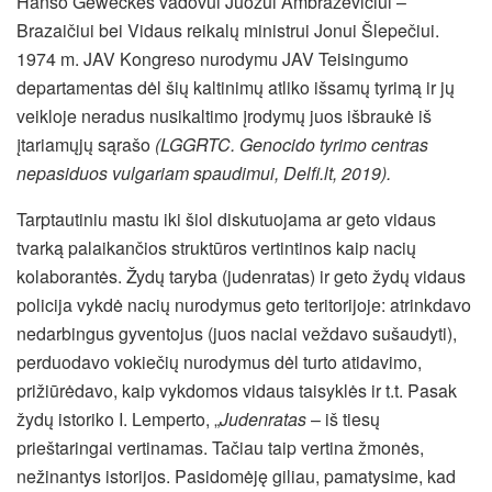
Hanso Geweckes vadovui Juozui Ambrazevičiui –
Brazaičiui bei Vidaus reikalų ministrui Jonui Šlepečiui.
1974 m. JAV Kongreso nurodymu JAV Teisingumo
departamentas dėl šių kaltinimų atliko išsamų tyrimą ir jų
veikloje neradus nusikaltimo įrodymų juos išbraukė iš
įtariamųjų sąrašo
(LGGRTC. Genocido tyrimo centras
nepasiduos vulgariam spaudimui, Delfi.lt, 2019).
Tarptautiniu mastu iki šiol diskutuojama ar geto vidaus
tvarką palaikančios struktūros vertintinos kaip nacių
kolaborantės. Žydų taryba (judenratas) ir geto žydų vidaus
policija vykdė nacių nurodymus geto teritorijoje: atrinkdavo
nedarbingus gyventojus (juos naciai veždavo sušaudyti),
perduodavo vokiečių nurodymus dėl turto atidavimo,
prižiūrėdavo, kaip vykdomos vidaus taisyklės ir t.t. Pasak
žydų istoriko I. Lemperto, „
Judenratas
– iš tiesų
prieštaringai vertinamas. Tačiau taip vertina žmonės,
nežinantys istorijos. Pasidomėję giliau, pamatysime, kad