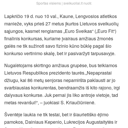
Sportas visiems | sveikuoliai.lt nuotr.
Lapkričio 19 d. nuo 10 val., Kaune, Lengvosios atletikos
manieže, vyks prieš 27 metus įkurtos Lietuvos sveikuolių
sąjungos, kasmet rengiamas „Euro Sveikas“ („Euro Fit“)
finalinis konkursas, kuriame įvairaus amžiaus žmonės
galės ne tik sužinoti savo fizinio kūno būklę pagal šio
konkurso vertinimo skalę, bet ir pasivaržyti tarpusavyje.
Nugalėtojams skirtingo amžiaus grupėse, bus teikiamos
Lietuvos Respublikos prezidento taurės.
„Nepaprastai
džiugu, kai 86 metų senjoras nepamiršta paklausti ar jo
svarbiausias konkurentas, bendraamžis iš kito rajono, irgi
dalyvaus konkurse. Juk pernai jis liko antroje vietoje, tad
metas revanšui!“, – juokiasi S. Kriaučiūnienė.
Šventėje laukia ne tik testai, bet ir šiaurietiško ėjimo
pamokos, Dainiaus Kepenio, Lukrecijos Augustaitytės ir