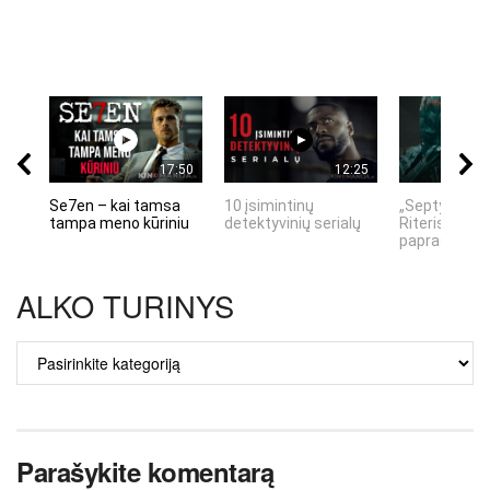
17:50
12:25
Se7en – kai tamsa
10 įsimintinų
„Septynių Ka
tampa meno kūriniu
detektyvinių serialų
Riteris" – kai
paprastumas
ALKO TURINYS
ALKO
TURINYS
Parašykite komentarą