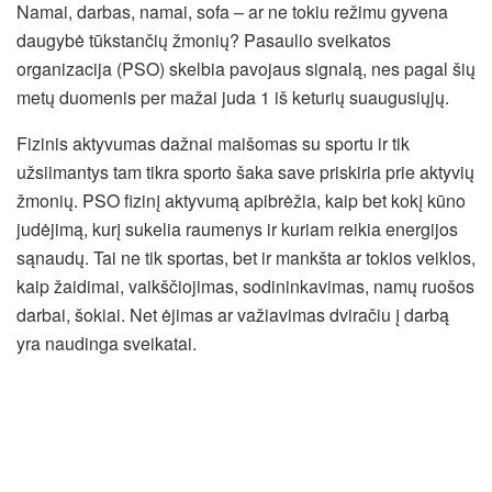
Namai, darbas, namai, sofa – ar ne tokiu režimu gyvena
daugybė tūkstančių žmonių? Pasaulio sveikatos
organizacija (PSO) skelbia pavojaus signalą, nes pagal šių
metų duomenis per mažai juda 1 iš keturių suaugusiųjų.
Fizinis aktyvumas dažnai maišomas su sportu ir tik
užsiimantys tam tikra sporto šaka save priskiria prie aktyvių
žmonių. PSO fizinį aktyvumą apibrėžia, kaip bet kokį kūno
judėjimą, kurį sukelia raumenys ir kuriam reikia energijos
sąnaudų. Tai ne tik sportas, bet ir mankšta ar tokios veiklos,
kaip žaidimai, vaikščiojimas, sodininkavimas, namų ruošos
darbai, šokiai. Net ėjimas ar važiavimas dviračiu į darbą
yra naudinga sveikatai.