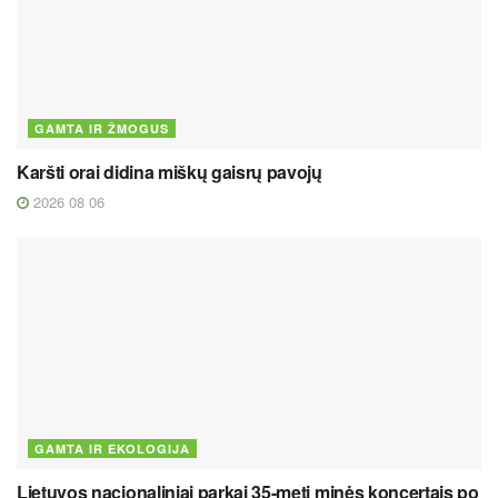
GAMTA IR ŽMOGUS
Karšti orai didina miškų gaisrų pavojų
2026 08 06
GAMTA IR EKOLOGIJA
Lietuvos nacionaliniai parkai 35-metį minės koncertais po