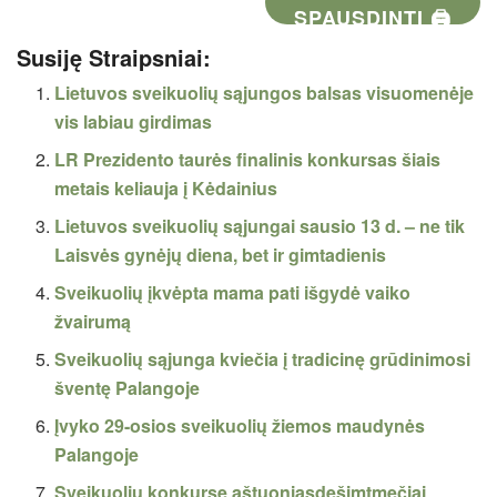
SPAUSDINTI 🖨
Susiję Straipsniai:
Lietuvos sveikuolių sąjungos balsas visuomenėje
vis labiau girdimas
LR Prezidento taurės finalinis konkursas šiais
metais keliauja į Kėdainius
Lietuvos sveikuolių sąjungai sausio 13 d. – ne tik
Laisvės gynėjų diena, bet ir gimtadienis
Sveikuolių įkvėpta mama pati išgydė vaiko
žvairumą
Sveikuolių sąjunga kviečia į tradicinę grūdinimosi
šventę Palangoje
Įvyko 29-osios sveikuolių žiemos maudynės
Palangoje
Sveikuolių konkurse aštuoniasdešimtmečiai