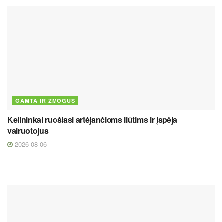
GAMTA IR ŽMOGUS
Kelininkai ruošiasi artėjančioms liūtims ir įspėja
vairuotojus
2026 08 06