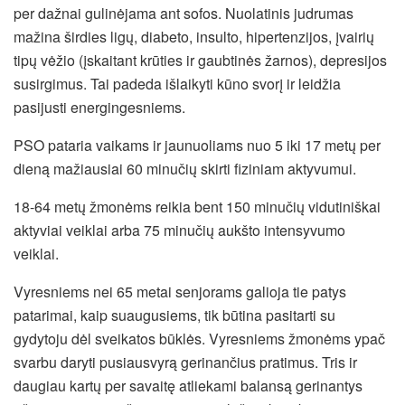
per dažnai gulinėjama ant sofos. Nuolatinis judrumas
mažina širdies ligų, diabeto, insulto, hipertenzijos, įvairių
tipų vėžio (įskaitant krūties ir gaubtinės žarnos), depresijos
susirgimus. Tai padeda išlaikyti kūno svorį ir leidžia
pasijusti energingesniems.
PSO pataria vaikams ir jaunuoliams nuo 5 iki 17 metų per
dieną mažiausiai 60 minučių skirti fiziniam aktyvumui.
18-64 metų žmonėms reikia bent 150 minučių vidutiniškai
aktyviai veiklai arba 75 minučių aukšto intensyvumo
veiklai.
Vyresniems nei 65 metai senjorams galioja tie patys
patarimai, kaip suaugusiems, tik būtina pasitarti su
gydytoju dėl sveikatos būklės. Vyresniems žmonėms ypač
svarbu daryti pusiausvyrą gerinančius pratimus. Tris ir
daugiau kartų per savaitę atliekami balansą gerinantys