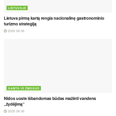
LIETUVOJE
Lietuva pirmą kartą rengia nacionalinę gastronominio
turizmo strategiją
2026 08 06
GAMTA IR ŽMOGUS
Nidos uoste išbandomas būdas mažinti vandens
„žydėjimą“
2026 08 06