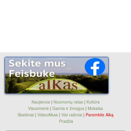
Naujienos
|
Nuomonių ratas
|
Kultūra
Visuomenė
|
Gamta ir žmogus
|
Mokslas
Skaitiniai
|
VideoAlkas
|
Visi rašiniai
|
Paremkite Alką
Pradžia