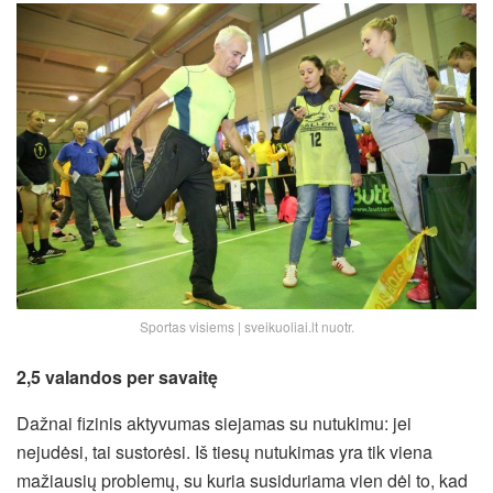
Sportas visiems | sveikuoliai.lt nuotr.
2,5 valandos per savait
ę
Dažnai fizinis aktyvumas siejamas su nutukimu: jei
nejudėsi, tai sustorėsi. Iš tiesų nutukimas yra tik viena
mažiausių problemų, su kuria susiduriama vien dėl to, kad