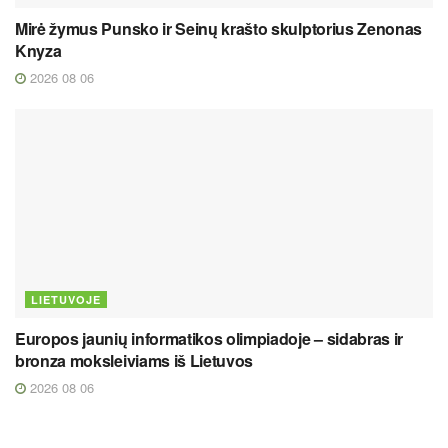
Mirė žymus Punsko ir Seinų krašto skulptorius Zenonas
Knyza
2026 08 06
LIETUVOJE
Europos jaunių informatikos olimpiadoje – sidabras ir
bronza moksleiviams iš Lietuvos
2026 08 06