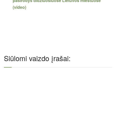
pasirodys didžiuosiuose Lietuvos miestuose
(video)
Siūlomi vaizdo įrašai: