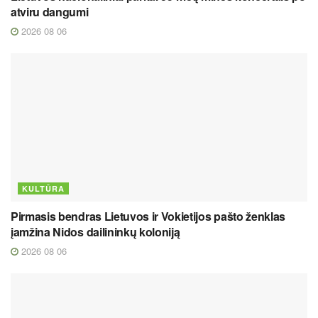
atviru dangumi
2026 08 06
KULTŪRA
Pirmasis bendras Lietuvos ir Vokietijos pašto ženklas
įamžina Nidos dailininkų koloniją
2026 08 06