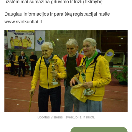
užsiėmimai sumažina griuvimo ir lūžių tikimybę.
Daugiau informacijos ir paraišką registracijai rasite
www.sveikuoliai.lt
Sportas visiems | sveikuoliai.lt nuotr.