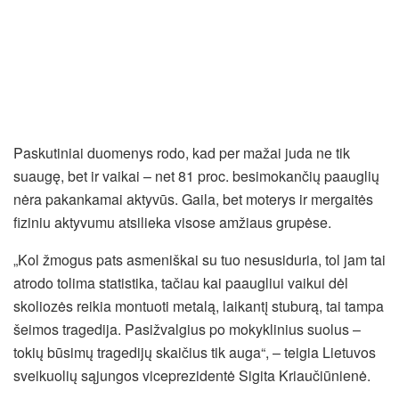
Paskutiniai duomenys rodo, kad per mažai juda ne tik
suaugę, bet ir vaikai – net 81 proc. besimokančių paauglių
nėra pakankamai aktyvūs. Gaila, bet moterys ir mergaitės
fiziniu aktyvumu atsilieka visose amžiaus grupėse.
„Kol žmogus pats asmeniškai su tuo nesusiduria, tol jam tai
atrodo tolima statistika, tačiau kai paaugliui vaikui dėl
skoliozės reikia montuoti metalą, laikantį stuburą, tai tampa
šeimos tragedija. Pasižvalgius po mokyklinius suolus –
tokių būsimų tragedijų skaičius tik auga“, – teigia Lietuvos
sveikuolių sąjungos viceprezidentė Sigita Kriaučiūnienė.