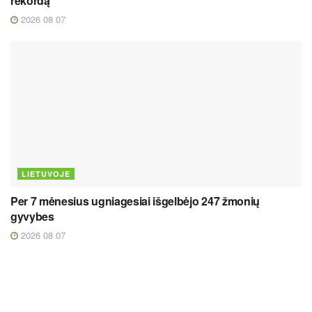
rekordą
2026 08 07
LIETUVOJE
Per 7 mėnesius ugniagesiai išgelbėjo 247 žmonių
gyvybes
2026 08 07