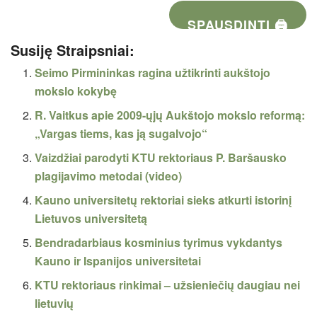
SPAUSDINTI 🖨
Susiję Straipsniai:
Seimo Pirmininkas ragina užtikrinti aukštojo
mokslo kokybę
R. Vaitkus apie 2009-ųjų Aukštojo mokslo reformą:
„Vargas tiems, kas ją sugalvojo“
Vaizdžiai parodyti KTU rektoriaus P. Baršausko
plagijavimo metodai (video)
Kauno universitetų rektoriai sieks atkurti istorinį
Lietuvos universitetą
Bendradarbiaus kosminius tyrimus vykdantys
Kauno ir Ispanijos universitetai
KTU rektoriaus rinkimai – užsieniečių daugiau nei
lietuvių