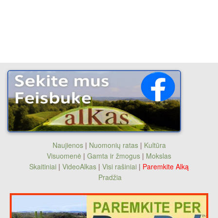
Naujienos
|
Nuomonių ratas
|
Kultūra
Visuomenė
|
Gamta ir žmogus
|
Mokslas
Skaitiniai
|
VideoAlkas
|
Visi rašiniai
|
Paremkite Alką
Pradžia