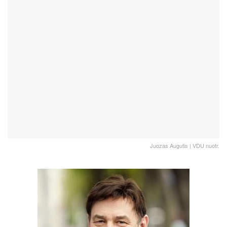
Juozas Augutis | VDU nuotr.