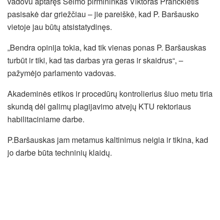
vadovu aptaręs Seimo pirmininkas
Viktoras Pranckietis
pasisakė dar griežčiau – jie pareiškė, kad P. Baršausko
vietoje jau būtų atsistatydinęs.
„Bendra opinija tokia, kad tik vienas ponas P. Baršauskas
turbūt ir tiki, kad tas darbas yra geras ir skaidrus“, –
pažymėjo parlamento vadovas.
Akademinės etikos ir procedūrų kontrolierius šiuo metu tiria
skundą dėl galimų plagijavimo atvejų KTU rektoriaus
habilitaciniame darbe.
P.Baršauskas jam metamus kaltinimus neigia ir tikina, kad
jo darbe būta techninių klaidų.