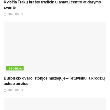
Kviečia Trakų krašto tradicinių amatų centro atidarymo
šventė
2026 08 09
ISTORIJA
Burbiškio dvaro istorijos muziejuje – lietuviškų laikrodžių
aukso amžius
2026 08 09