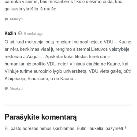
pamoka visiems, besirenkantiems tikslo siekimo būdą, kad
galiausia yla išlįs iš maišo.
Atsakyti
Kažin
9 metai ago
O tai, kad mokytojai būtų rengiami ne sostinėje, o VDU – Kaune,
ar nėra kenkimas visai jų rengimo sistemai Lietuvos valstybėje,
rektoriau J.Auguti… Apskritai koks tikslas turėti dar ir
humanitarinio profilio VDU netoli Vilniaus eančiame Kaune, kai
Vilniuje turime europinio lygio universitetą. VDU vieta galėtų būti
Klaipėdoje, Šiauliuose, o ne Kaune…
Atsakyti
Parašykite komentarą
El. pašto adresas nebus skelbiamas.
Būtini laukeliai pažymėti
*