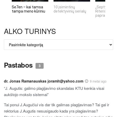
Se7en – kai tamsa
10 įsimintinų
„Septynių Ka
tampa meno kūriniu
detektyvinių serialų
Riteris" – kai
paprastumas
ALKO TURINYS
ALKO
TURINYS
Pastabos
3
dr. Jonas Ramanauskas joramlt@yahoo.com
9 metai ago
“J. Augutis: galimo plagijavimo skandalas KTU kenkia visai
aukštojo mokslo sistemai”
Tai ponui J.Augučiui vis dar tik galimas plagijavimas? Tai gal ir
rektorius J.Augutis nesusigaudo kada yra plagiavimas?