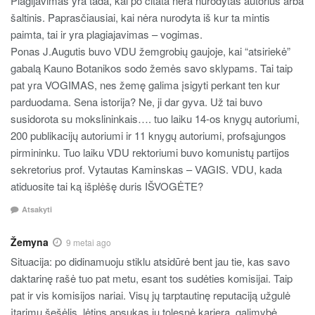
Plagijavimas yra tada, kai po citata nėra nurodytas autorius arba
šaltinis. Paprasčiausiai, kai nėra nurodyta iš kur ta mintis
paimta, tai ir yra plagiajavimas – vogimas.
Ponas J.Augutis buvo VDU žemgrobių gaujoje, kai “atsiriekė”
gabalą Kauno Botanikos sodo žemės savo sklypams. Tai taip
pat yra VOGIMAS, nes žemę galima įsigyti perkant ten kur
parduodama. Sena istorija? Ne, ji dar gyva. Už tai buvo
susidorota su mokslininkais…. tuo laiku 14-os knygų autoriumi,
200 publikacijų autoriumi ir 11 knygų autoriumi, profsąjungos
pirmininku. Tuo laiku VDU rektoriumi buvo komunistų partijos
sekretorius prof. Vytautas Kaminskas – VAGIS. VDU, kada
atiduosite tai ką išplėšę duris IŠVOGĖTE?
Atsakyti
Žemyna
9 metai ago
Situacija: po didinamuoju stiklu atsidūrė bent jau tie, kas savo
daktarinę rašė tuo pat metu, esant tos sudėties komisijai. Taip
pat ir vis komisijos nariai. Visų jų tarptautinę reputaciją užgulė
įtarimų šešėlis, lėtins apsukas jų tolesnė karjera, galimybė