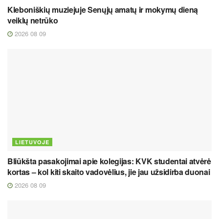
Kleboniškių muziejuje Senųjų amatų ir mokymų dieną
veiklų netrūko
2026 08 09
LIETUVOJE
Bliūkšta pasakojimai apie kolegijas: KVK studentai atvėrė
kortas – kol kiti skaito vadovėlius, jie jau užsidirba duonai
2026 08 09