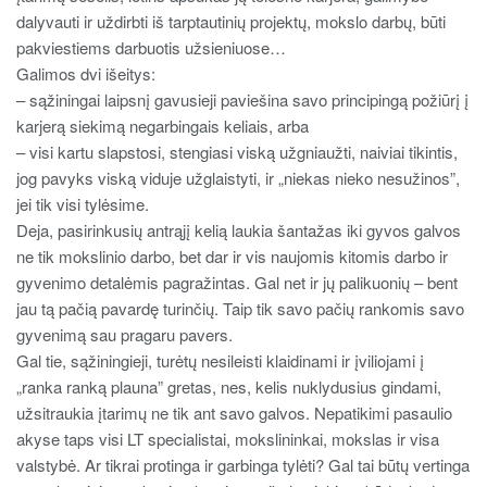
dalyvauti ir uždirbti iš tarptautinių projektų, mokslo darbų, būti
pakviestiems darbuotis užsieniuose…
Galimos dvi išeitys:
– sąžiningai laipsnį gavusieji paviešina savo principingą požiūrį į
karjerą siekimą negarbingais keliais, arba
– visi kartu slapstosi, stengiasi viską užgniaužti, naiviai tikintis,
jog pavyks viską viduje užglaistyti, ir „niekas nieko nesužinos”,
jei tik visi tylėsime.
Deja, pasirinkusių antrąjį kelią laukia šantažas iki gyvos galvos
ne tik mokslinio darbo, bet dar ir vis naujomis kitomis darbo ir
gyvenimo detalėmis pagražintas. Gal net ir jų palikuonių – bent
jau tą pačią pavardę turinčių. Taip tik savo pačių rankomis savo
gyvenimą sau pragaru pavers.
Gal tie, sąžiningieji, turėtų nesileisti klaidinami ir įviliojami į
„ranka ranką plauna” gretas, nes, kelis nuklydusius gindami,
užsitraukia įtarimų ne tik ant savo galvos. Nepatikimi pasaulio
akyse taps visi LT specialistai, mokslininkai, mokslas ir visa
valstybė. Ar tikrai protinga ir garbinga tylėti? Gal tai būtų vertinga