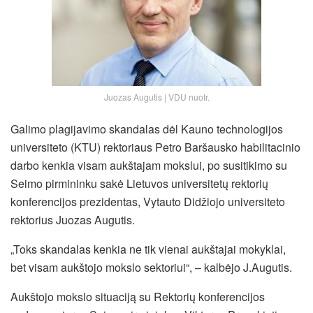
Juozas Augutis | VDU nuotr.
Galimo plagijavimo skandalas dėl Kauno technologijos
universiteto (KTU) rektoriaus Petro Baršausko habilitacinio
darbo kenkia visam aukštajam mokslui, po susitikimo su
Seimo pirmininku sakė Lietuvos universitetų rektorių
konferencijos prezidentas, Vytauto Didžiojo universiteto
rektorius Juozas Augutis.
„Toks skandalas kenkia ne tik vienai aukštajai mokyklai,
bet visam aukštojo mokslo sektoriui“, – kalbėjo J.Augutis.
Aukštojo mokslo situaciją su Rektorių konferencijos