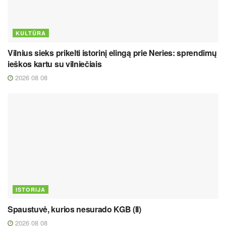
KULTŪRA
Vilnius sieks prikelti istorinį elingą prie Neries: sprendimų
ieškos kartu su vilniečiais
2026 08 08
ISTORIJA
Spaustuvė, kurios nesurado KGB (II)
2026 08 08