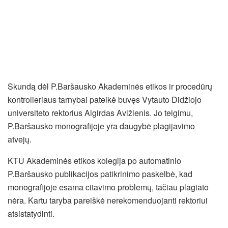
Skundą dėl P.Baršausko Akademinės etikos ir procedūrų
kontrolieriaus tarnybai pateikė buvęs Vytauto Didžiojo
universiteto rektorius Algirdas Avižienis. Jo teigimu,
P.Baršausko monografijoje yra daugybė plagijavimo
atvejų.
KTU Akademinės etikos kolegija po automatinio
P.Baršausko publikacijos patikrinimo paskelbė, kad
monografijoje esama citavimo problemų, tačiau plagiato
nėra. Kartu taryba pareiškė nerekomenduojanti rektoriui
atsistatydinti.