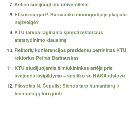
Ketina susijungti du universitetai
Etikos sargai P. Baršausko monografijoje plagiato
neįžvelgė?
KTU taryba raginama spręsti rektoriaus
atstatydinimo klausimą
Rektorių konferencijos prezidentu perrinktas KTU
rektorius Petras Baršauskas
KTU studijuojantis šimtukininkas artėja prie
svajonės išsipildymo – susitiko su NASA atstovu
Filosofas N. Čepulis: Sienos tarp humanitarų ir
technologų turi griūti