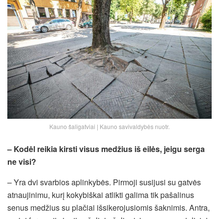
Kauno šaligatviai | Kauno savivaldybės nuotr.
– Kodėl reikia kirsti visus medžius iš eilės, jeigu serga
ne visi?
– Yra dvi svarbios aplinkybės. Pirmoji susijusi su gatvės
atnaujinimu, kurį kokybiškai atlikti galima tik pašalinus
senus medžius su plačiai išsikerojusiomis šaknimis. Antra,