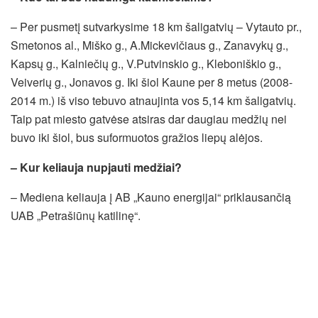
– Per pusmetį sutvarkysime 18 km šaligatvių – Vytauto pr.,
Smetonos al., Miško g., A.Mickevičiaus g., Zanavykų g.,
Kapsų g., Kalniečių g., V.Putvinskio g., Kleboniškio g.,
Veiverių g., Jonavos g. Iki šiol Kaune per 8 metus (2008-
2014 m.) iš viso tebuvo atnaujinta vos 5,14 km šaligatvių.
Taip pat miesto gatvėse atsiras dar daugiau medžių nei
buvo iki šiol, bus suformuotos gražios liepų alėjos.
– Kur keliauja nupjauti medžiai?
– Mediena keliauja į AB „Kauno energijai“ priklausančią
UAB „Petrašiūnų katilinę“.