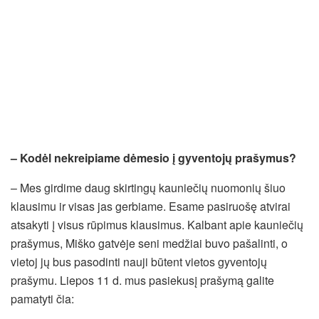
– Kodėl nekreipiame dėmesio į gyventojų prašymus?
– Mes girdime daug skirtingų kauniečių nuomonių šiuo
klausimu ir visas jas gerbiame. Esame pasiruošę atvirai
atsakyti į visus rūpimus klausimus. Kalbant apie kauniečių
prašymus, Miško gatvėje seni medžiai buvo pašalinti, o
vietoj jų bus pasodinti nauji būtent vietos gyventojų
prašymu. Liepos 11 d. mus pasiekusį prašymą galite
pamatyti čia: