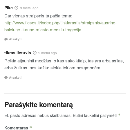
Pikc
9 metai ago
Dar vienas straipsnis ta pačia tema:
http://www.tiesos.lt/index.php/tinklarastis/straipsnis/ausrine-
balciune.-kauno-miesto-medziu-tragedija
Atsakyti
tikras lietuvis
9 metai ago
Reikia atjauninti medžius, o kas sako kitaip, tas yra arba asilas,
arba žulikas, nes kažko siekia tokiom nesąmonėm.
Atsakyti
Parašykite komentarą
El. pašto adresas nebus skelbiamas.
Būtini laukeliai pažymėti
*
Komentaras
*