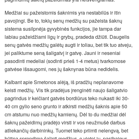
Medžiai su pažeistomis šaknimis yra nestabilūs ir itin
pavojingi. Be to, tokių senų medžių su pažeista šaknų
sistema susilpnėja gyvybinės funkcijos, jie tampa dar
labiau pažeidžiami ligų ir grybų, pradeda džiūti. Daugelis
senų gatvės medžių galėtų augti ir toliau, bet tik tuo atveju,
jei paliktume seną šaligatvį ir gatvę. Jauni ir neseniai
pasodinti medeliai (sodinti prieš 1-4 metus) tvarkomose
gatvėse išsaugomi, nes jų šaknynas būna nedidelis.
Kalbant apie Smetonos alėją, iš pradžių neplanavome
keisti medžių. Vis tik pradėjus įrenginėti naujo šaligatvio
pagrindus ir keičiant gatvės bordiūrus teko nukasti iki 30-
40 cm gylio seno grunto ir atkirsti medžių šaknis apie 50
cm atstumu nuo medžių kamienų. Dėl to du medžiai dėl
šaknų pažeidimų pradėjo virsti ir vos neužmušė darbus
atliekančių darbininkų. Tuomet teko priimti nelengvą, bet
būtiną sprendimą šalinti medžius, o vietoj jų, pasibaigus