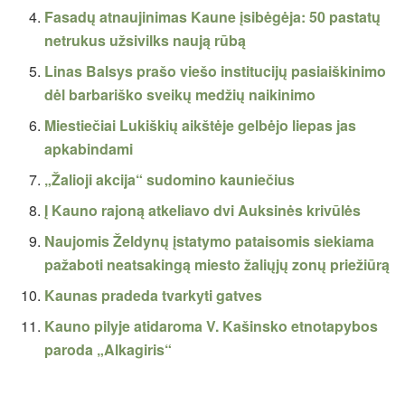
Fasadų atnaujinimas Kaune įsibėgėja: 50 pastatų
netrukus užsivilks naują rūbą
Linas Balsys prašo viešo institucijų pasiaiškinimo
dėl barbariško sveikų medžių naikinimo
Miestiečiai Lukiškių aikštėje gelbėjo liepas jas
apkabindami
„Žalioji akcija“ sudomino kauniečius
Į Kauno rajoną atkeliavo dvi Auksinės krivūlės
Naujomis Želdynų įstatymo pataisomis siekiama
pažaboti neatsakingą miesto žaliųjų zonų priežiūrą
Kaunas pradeda tvarkyti gatves
Kauno pilyje atidaroma V. Kašinsko etnotapybos
paroda „Alkagiris“