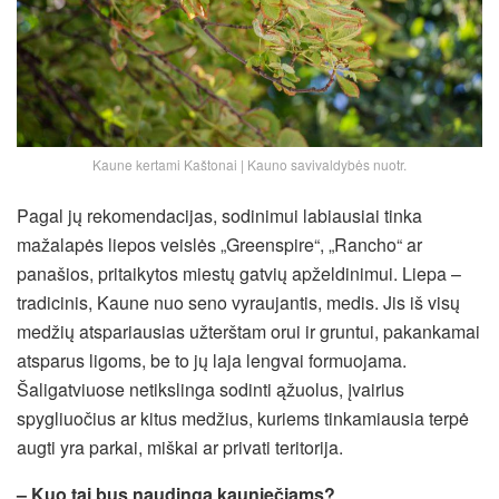
Kaune kertami Kaštonai | Kauno savivaldybės nuotr.
Pagal jų rekomendacijas, sodinimui labiausiai tinka
mažalapės liepos veislės „Greenspire“, „Rancho“ ar
panašios, pritaikytos miestų gatvių apželdinimui. Liepa –
tradicinis, Kaune nuo seno vyraujantis, medis. Jis iš visų
medžių atspariausias užterštam orui ir gruntui, pakankamai
atsparus ligoms, be to jų laja lengvai formuojama.
Šaligatviuose netikslinga sodinti ąžuolus, įvairius
spygliuočius ar kitus medžius, kuriems tinkamiausia terpė
augti yra parkai, miškai ar privati teritorija.
– Kuo tai bus naudinga kauniečiams?