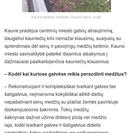
Kaune kertami medžiai | Kauno saviv. nuotr.
Kaune pradėjus centrinių miesto gatvių atnaujinimą,
daugeliui kauniečių kilo nemažai klausimų, susijusių su
sprendimais dėl senų ir pavojingų medžių keitimo. Kauno
miesto savivaldybė pateikė išsamius atsakymus į
dažniausiai pasikartojančius kauniečių klausimus.
– Kodėl kai kuriose gatvėse reikia persodinti medžius?
– Rekonstruojant ir kompleksiškai tvarkant gatves bei
šaligatvius, neįmanoma kokybiškai atlikti darbų
nepašalinant senų medžių su plačiai žemės paviršiuje
išsikerojusiomis šaknimis.
Tokių medžių
šaknynas dažnai užima didesnį plotą nei medžio
laja, todėl tvarkant gatves ir šaligatvius didelis
pagrindinių šaknų pažeidimas yra neišvengiamas.