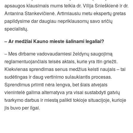
apsaugos klausimais mums teikia dr. Vilija Snieškienė ir dr.
Antanina Stankevičienė. Artimiausiu metu ekspertų gretas
papildysime dar daugiau nepriklausomų savo sričių
specialistų.
– Ar medžiai Kauno mieste šalinami legaliai?
– Mes dirbame vadovaudamiesi želdynų saugojimą
reglamentuojančiais teisės aktais, kurie yra itin griežti.
Kiekvienas sprendimas senus medžius keisti naujais – tai
sudėtingas ir daug vertinimo sulaukiantis procesas.
Sprendimus priimti nėra lengva, bet šiais atvejais
vienintelė galima alternatyva yra visai sustabdyti gatvių
tvarkymo darbus ir miestą palikti tokioje situacijoje, kurioje
jis buvo per ilgai.