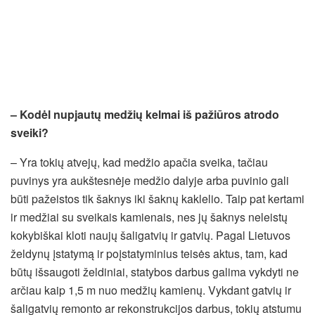
– Kodėl nupjautų medžių kelmai iš pažiūros atrodo
sveiki?
– Yra tokių atvejų, kad medžio apačia sveika, tačiau
puvinys yra aukštesnėje medžio dalyje arba puvinio gali
būti pažeistos tik šaknys iki šaknų kaklelio. Taip pat kertami
ir medžiai su sveikais kamienais, nes jų šaknys neleistų
kokybiškai kloti naujų šaligatvių ir gatvių. Pagal Lietuvos
želdynų įstatymą ir poįstatyminius teisės aktus, tam, kad
būtų išsaugoti želdiniai, statybos darbus galima vykdyti ne
arčiau kaip 1,5 m nuo medžių kamienų. Vykdant gatvių ir
šaligatvių remonto ar rekonstrukcijos darbus, tokių atstumu