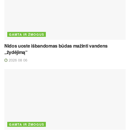
GAMTA IR ŽMOGUS
Nidos uoste išbandomas būdas mažinti vandens
„žydėjimą“
2026 08 06
GAMTA IR ŽMOGUS