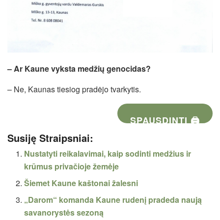
– Ar Kaune vyksta medžių genocidas?
– Ne, Kaunas tiesiog pradėjo tvarkytis.
SPAUSDINTI 🖨
Susiję Straipsniai:
Nustatyti reikalavimai, kaip sodinti medžius ir
krūmus privačioje žemėje
Šiemet Kaune kaštonai žalesni
„Darom“ komanda Kaune rudenį pradeda naują
savanorystės sezoną