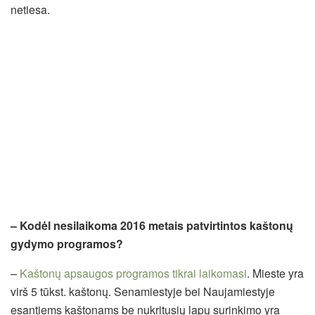
netiesa.
– Kodėl nesilaikoma 2016 metais patvirtintos kaštonų
gydymo programos?
–
Kaštonų apsaugos programos tikrai laikomasi
. Mieste yra
virš 5 tūkst. kaštonų. Senamiestyje bei Naujamiestyje
esantiems kaštonams be nukritusių lapų surinkimo yra