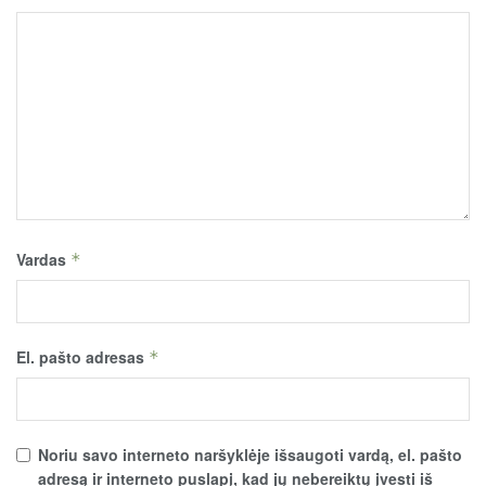
Vardas
*
El. pašto adresas
*
Noriu savo interneto naršyklėje išsaugoti vardą, el. pašto
adresą ir interneto puslapį, kad jų nebereiktų įvesti iš