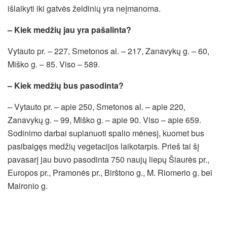
išlaikyti iki gatvės želdinių yra neįmanoma.
– Kiek medžių jau yra pašalinta?
Vytauto pr. – 227, Smetonos al. – 217, Zanavykų g. – 60,
Miško g. – 85. Viso – 589.
– Kiek medžių bus pasodinta?
– Vytauto pr. – apie 250, Smetonos al. – apie 220,
Zanavykų g. – 99, Miško g. – apie 90. Viso – apie 659.
Sodinimo darbai suplanuoti spalio mėnesį, kuomet bus
pasibaigęs medžių vegetacijos laikotarpis. Prieš tai šį
pavasarį jau buvo pasodinta 750 naujų liepų Šiaurės pr.,
Europos pr., Pramonės pr., Birštono g., M. Riomerio g. bei
Maironio g.