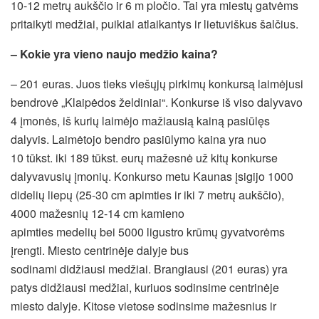
10-12 metrų aukščio ir 6 m pločio. Tai yra miestų gatvėms
pritaikyti medžiai, puikiai atlaikantys ir lietuviškus šalčius.
– Kokie yra vieno naujo medžio kaina?
– 201 euras. Juos tieks viešųjų pirkimų konkursą laimėjusi
bendrovė „Klaipėdos želdiniai“. Konkurse iš viso dalyvavo
4 įmonės, iš kurių laimėjo mažiausią kainą pasiūlęs
dalyvis. Laimėtojo bendro pasiūlymo kaina yra nuo
10 tūkst. iki 189 tūkst. eurų mažesnė už kitų konkurse
dalyvavusių įmonių. Konkurso metu Kaunas įsigijo 1000
didelių liepų (25-30 cm apimties ir iki 7 metrų aukščio),
4000 mažesnių 12-14 cm kamieno
apimties medelių bei 5000 ligustro krūmų gyvatvorėms
įrengti. Miesto centrinėje dalyje bus
sodinami didžiausi medžiai. Brangiausi (201 euras) yra
patys didžiausi medžiai, kuriuos sodinsime centrinėje
miesto dalyje. Kitose vietose sodinsime mažesnius ir