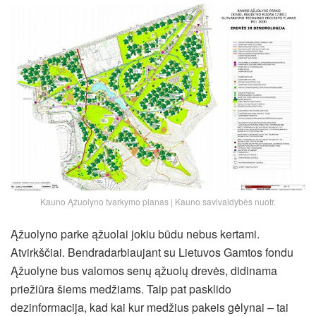
Kauno Ąžuolyno tvarkymo planas | Kauno savivaldybės nuotr.
Ąžuolyno parke ąžuolai jokiu būdu nebus kertami.
Atvirkščiai. Bendradarbiaujant su Lietuvos Gamtos fondu
Ąžuolyne bus valomos senų ąžuolų drevės, didinama
priežiūra šiems medžiams. Taip pat pasklido
dezinformacija, kad kai kur medžius pakeis gėlynai – tai