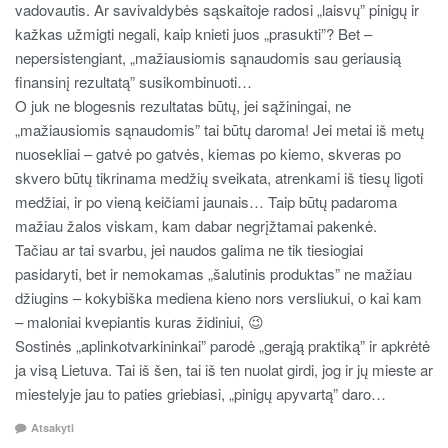
vadovautis. Ar savivaldybės sąskaitoje radosi „laisvų” pinigų ir
kažkas užmigti negali, kaip knieti juos „prasukti”? Bet –
nepersistengiant, „mažiausiomis sąnaudomis sau geriausią
finansinį rezultatą” susikombinuoti…
O juk ne blogesnis rezultatas būtų, jei sąžiningai, ne
„mažiausiomis sąnaudomis” tai būtų daroma! Jei metai iš metų
nuosekliai – gatvė po gatvės, kiemas po kiemo, skveras po
skvero būtų tikrinama medžių sveikata, atrenkami iš tiesų ligoti
medžiai, ir po vieną keičiami jaunais… Taip būtų padaroma
mažiau žalos viskam, kam dabar negrįžtamai pakenkė.
Tačiau ar tai svarbu, jei naudos galima ne tik tiesiogiai
pasidaryti, bet ir nemokamas „šalutinis produktas” ne mažiau
džiugins – kokybiška mediena kieno nors versliukui, o kai kam
– maloniai kvepiantis kuras židiniui, 😉
Sostinės „aplinkotvarkininkai” parodė „gerąją praktiką” ir apkrėtė
ja visą Lietuva. Tai iš šen, tai iš ten nuolat girdi, jog ir jų mieste ar
miestelyje jau to paties griebiasi, „pinigų apyvartą” daro…
Atsakyti