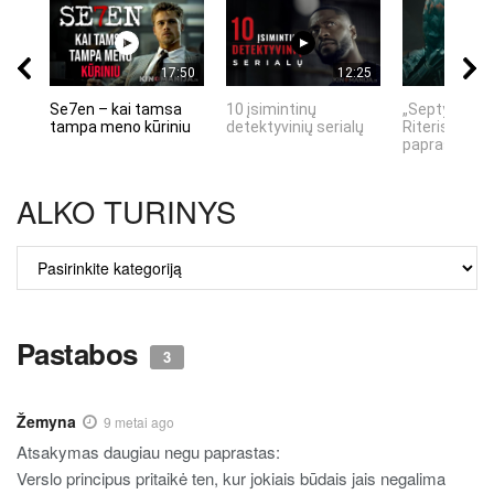
17:50
12:25
Se7en – kai tamsa
10 įsimintinų
„Septynių Ka
tampa meno kūriniu
detektyvinių serialų
Riteris" – kai
paprastumas
ALKO TURINYS
ALKO
TURINYS
Pastabos
3
Žemyna
9 metai ago
Atsakymas daugiau negu paprastas:
Verslo principus pritaikė ten, kur jokiais būdais jais negalima