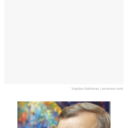
Virginijus Kašinskas | asmeninė nuotr.