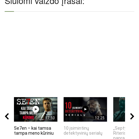
Siūlomi vaizdo įrašai:
17:50
12:25
Se7en – kai tamsa
10 įsimintinų
„Septynių Ka
tampa meno kūriniu
detektyvinių serialų
Riteris" – kai
paprastumas