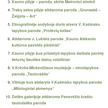
Kauno pilyje – paroda, skirta Maironiui atminti
Trakų salos pilyje atidaroma paroda „Grunwald –
Žalgiris – Art“
Etnografinėje sodyboje duris atvers V. Kašinsko
tapybos paroda „Protėvių kelias“
Atidaroma J. Lukšės paroda „Kauno Aleksoto
kultūros paveldo piešiniai“
Kauno pilyje bus pristatyti tapybos darbais pavirtę
lietuvių liaudies dainų vaizdiniai
V.Krėvės-Mickevičiaus muziejuje – etnotapybos
paroda „Tautoraštis“
Vilniuje bus atidaryta V.Kašinsko tapybos paroda
„Mitologiniai akmenys“
Dailės galerijoje atidaroma Panevėžio krašto
tautodailės paroda