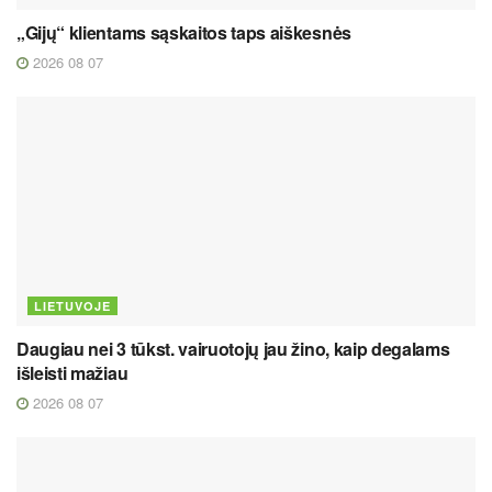
„Gijų“ klientams sąskaitos taps aiškesnės
2026 08 07
LIETUVOJE
Daugiau nei 3 tūkst. vairuotojų jau žino, kaip degalams
išleisti mažiau
2026 08 07