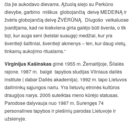
čia jie aukodavo dievams. Ąžuolą siejo su Perkūno
dievybe, garbino miškus globojančią deivę MEDEINĄ ir
žvėris globojančią deivę ŽVĖRŪNĄ. Dlugošo veikaluose
įvardijama, kad ne kiekviena giria galėjo būti šventa, o tik
toji, kur auga seni (keistai suaugę) medžiai, kur yra
šventieji šaltiniai, šventieji akmenys – ten, kur daug vietų,
tinkamų aukojimo ritualams.“
Virginijus Kašinskas
gimė 1955 m. Žemaitijoje, Šilalės
rajone. 1987 m. baigė tapybos studijas Vilniaus dailės
institute ( dabar Dailės akademija). 1992 m. tapo Lietuvos
dailininkų sąjungos nariu. Yra lietuvių etninės kultūros
draugijos narys. 2005 suteiktas meno kūrėjo statusas.
Parodose dalyvauja nuo 1987 m. Surengęs 74
personalines tapybos ir piešinių parodas Lietuvoje ir
užsienyje.