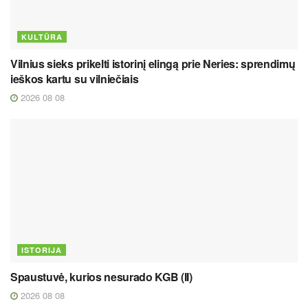
KULTŪRA
Vilnius sieks prikelti istorinį elingą prie Neries: sprendimų
ieškos kartu su vilniečiais
2026 08 08
ISTORIJA
Spaustuvė, kurios nesurado KGB (II)
2026 08 08