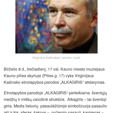
Virginijus Kašinskas | asmen. nuotr.
Birželio 8 d., trečiadienį, 17 val. Kauno miesto muziejaus
Kauno pilies skyriuje (Pilies g. 17)
vyks Virginijaus
Kašinsko etnotapybos parodos „ALKAGIRIS“ atidarymas.
Etnotapybos parodoje „ALKAGIRIS“ perteikiama šventųjų
medžių ir miškų vaizdinė struktūra. Alkagiris – tai šventoji
giria. Medis lietuvių pasaulėžiūroje simbolizuoja pasaulio
ašį ir tris sferas: šaknys – požemio pasaulį, kamienas –