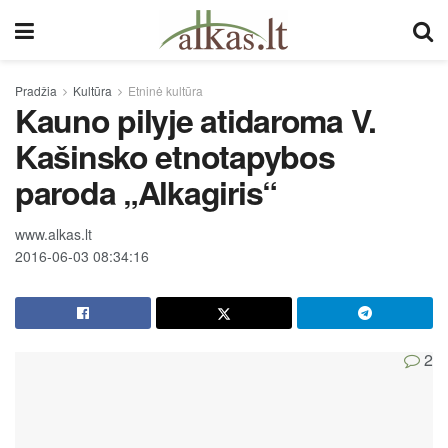
Pradžia
Kultūra
Etninė kultūra
Kauno pilyje atidaroma V.
Kašinsko etnotapybos
paroda „Alkagiris“
www.alkas.lt
2016-06-03 08:34:16
2