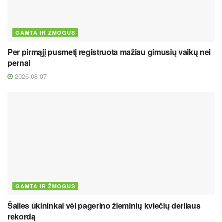
GAMTA IR ŽMOGUS
Per pirmąjį pusmetį registruota mažiau gimusių vaikų nei
pernai
2026 08 07
GAMTA IR ŽMOGUS
Šalies ūkininkai vėl pagerino žieminių kviečių derliaus
rekordą