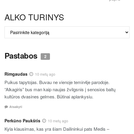
ALKO TURINYS
ALKO
TURINYS
Pastabos
2
Rimgaudas
10 metų ago
Puikus tapytojas. Buvau ne vienoje temin4je parodoje.
“Alkagiris” bus man kaip naujas žvilgsnis į senosios baltų
kultūros dvasines gelmes. Būtinai aplankysiu.
Atsakyti
Perkūno Paukštis
10 metų ago
Kyla klausimas, kas yra šiam Dailininkui pats Medis –