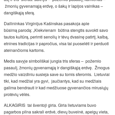
žmonių gyvenamąją erdvę, o šakų ir lapijos vainikas –
dangiškąją sferą.
Dailininkas Virginijus Kašinskas pasakoja apie
būsimą parodą: „Kiekvienam būtina stengtis suvokti savo
tautos kultūrą, perimti senolių ir tėvų dvasinę patirtį, kalbą,
etnines
tradicijas ir papročius, visa tai puoselėti ir perduoti
ateinančioms kartoms.
Medis savyje simboliškai jungia tris sferas – požemio
pasaulį, žmonių gyvenamąją ir dangiškąją erdvę. Žmogus
medžio vaizdiniu susieja save su tomis sferomis. Lietuviai
tiki, kad medžiai yra gyvi, jaučiantys, kad su medžiais
galima bendrauti ir kad medžiuose gyvenančios mirusiųjų
protėvių vėlės.
ALKAGIRIS tai šventoji giria. Giria lietuviams buvo
pagarbos pilna sakrali erdvė, dievų buveinė, apeigų vieta,