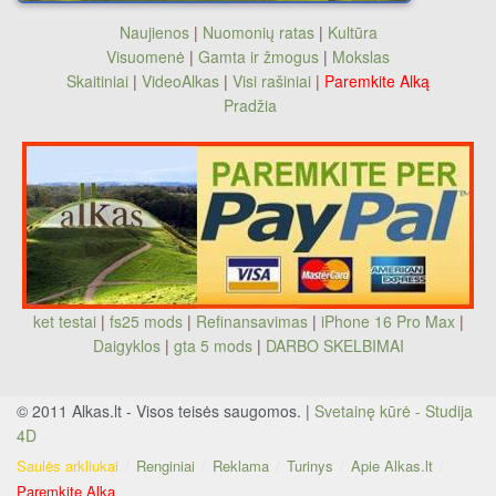
Naujienos
|
Nuomonių ratas
|
Kultūra
Visuomenė
|
Gamta ir žmogus
|
Mokslas
Skaitiniai
|
VideoAlkas
|
Visi rašiniai
|
Paremkite Alką
Pradžia
ket testai
|
fs25 mods
|
Refinansavimas
|
iPhone 16 Pro Max
|
Daigyklos
|
gta 5 mods
|
DARBO SKELBIMAI
© 2011 Alkas.lt - Visos teisės saugomos. |
Svetainę kūrė - Studija
4D
Saulės arkliukai
Renginiai
Reklama
Turinys
Apie Alkas.lt
Paremkite Alką