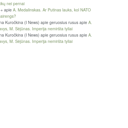
ikų nei pernai
++
apie
A. Medalinskas. Ar Putinas lauks, kol NATO
sirengs?
na Kuročkina (I News) apie geruosius rusus
apie
A.
vys, M. Sėjūnas. Imperija nemiršta tyliai
na Kuročkina (I News) apie geruosius rusus
apie
A.
vys, M. Sėjūnas. Imperija nemiršta tyliai