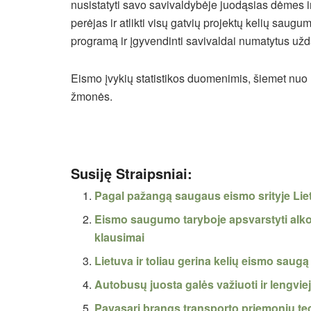
nusistatyti savo savivaldybėje juodąsias dėmes ir
perėjas ir atlikti visų gatvių projektų kelių saug
programą ir įgyvendinti savivaldai numatytus užd
Eismo įvykių statistikos duomenimis, šiemet nuo 
žmonės.
Susiję Straipsniai:
Pagal pažangą saugaus eismo srityje Lie
Eismo saugumo taryboje apsvarstyti alko
klausimai
Lietuva ir toliau gerina kelių eismo saugą
Autobusų juosta galės važiuoti ir lengviej
Pavasarį brangs transporto priemonių te