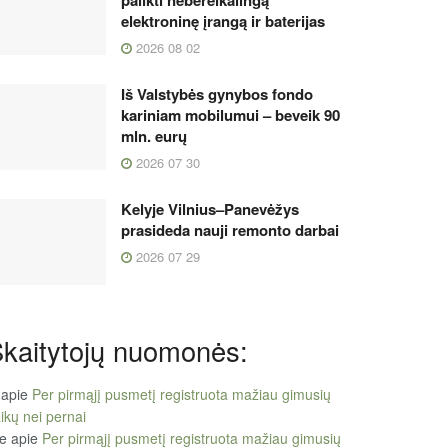
palikti nebereikalingą
elektroninę įrangą ir baterijas
2026 08 02
Iš Valstybės gynybos fondo
kariniam mobilumui – beveik 90
mln. eurų
2026 07 30
Kelyje Vilnius–Panevėžys
prasideda nauji remonto darbai
2026 07 29
kaitytojų nuomonės:
apie
Per pirmąjį pusmetį registruota mažiau gimusių
ikų nei pernai
le
apie
Per pirmąjį pusmetį registruota mažiau gimusių