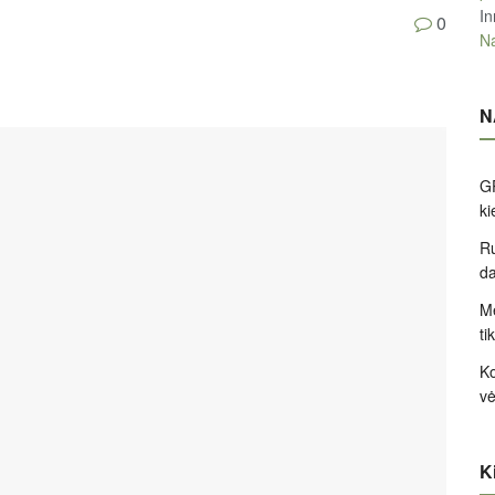
In
0
Na
N
GP
k
Ru
d
Me
ti
Ko
v
Ki