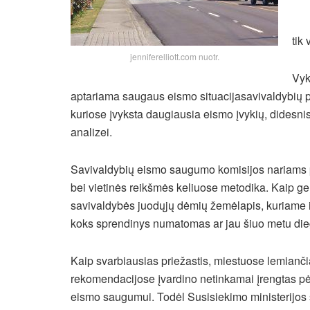
tik
jenniferelliott.com nuotr.
Vyk
aptariama saugaus eismo situacijasavivaldybių pr
kuriose įvyksta daugiausia eismo įvykių, didesn
analizei.
Savivaldybių eismo saugumo komisijos nariams 
bei vietinės reikšmės keliuose metodika. Kaip g
savivaldybės juodųjų dėmių žemėlapis, kuriame id
koks sprendinys numatomas ar jau šiuo metu die
Kaip svarbiausias priežastis, miestuose lemianči
rekomendacijose įvardino netinkamai įrengtas p
eismo saugumui. Todėl Susisiekimo ministerijos s