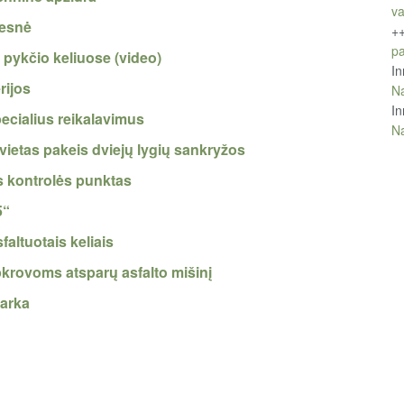
va
tesnė
+
pa
 pykčio keliuose (video)
In
rijos
Na
In
specialius reikalavimus
Na
ietas pakeis dviejų lygių sankryžos
as kontrolės punktas
5“
faltuotais keliais
krovoms atsparų asfalto mišinį
varka