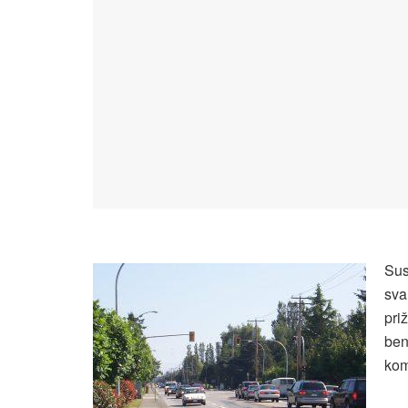
Sus
sva
pri
ben
kom