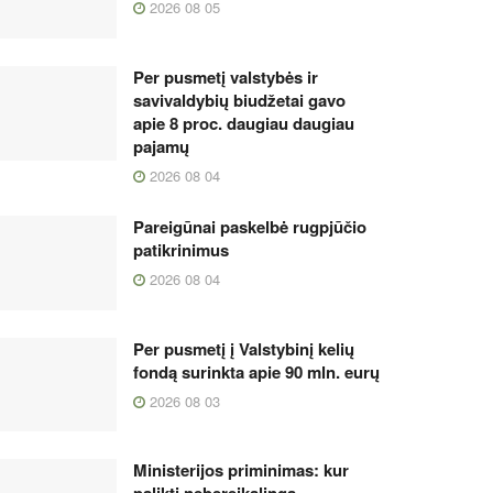
2026 08 05
Per pusmetį valstybės ir
savivaldybių biudžetai gavo
apie 8 proc. daugiau daugiau
pajamų
2026 08 04
Pareigūnai paskelbė rugpjūčio
patikrinimus
2026 08 04
Per pusmetį į Valstybinį kelių
fondą surinkta apie 90 mln. eurų
2026 08 03
Ministerijos priminimas: kur