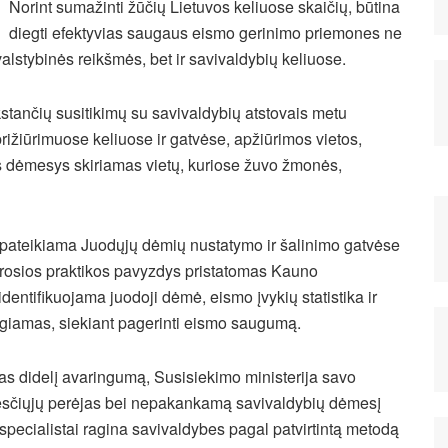
Norint sumažinti žūčių Lietuvos keliuose skaičių, būtina
diegti efektyvias saugaus eismo gerinimo priemones ne
 valstybinės reikšmės, bet ir savivaldybių keliuose.
stančių susitikimų su savivaldybių atstovais metu
ižiūrimuose keliuose ir gatvėse, apžiūrimos vietos,
is dėmesys skiriamas vietų, kuriose žuvo žmonės,
pateikiama Juodųjų dėmių nustatymo ir šalinimo gatvėse
erosios praktikos pavyzdys pristatomas Kauno
entifikuojama juodoji dėmė, eismo įvykių statistika ir
giamas, siekiant pagerinti eismo saugumą.
as didelį avaringumą, Susisiekimo ministerija savo
ėsčiųjų perėjas bei nepakankamą savivaldybių dėmesį
pecialistai ragina savivaldybes pagal patvirtintą metodą