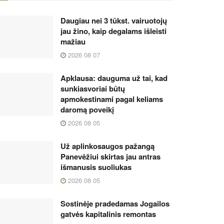
Daugiau nei 3 tūkst. vairuotojų
jau žino, kaip degalams išleisti
mažiau
2026 08 07
Apklausa: dauguma už tai, kad
sunkiasvoriai būtų
apmokestinami pagal keliams
daromą poveikį
2026 08 05
Už aplinkosaugos pažangą
Panevėžiui skirtas jau antras
išmanusis suoliukas
2026 08 05
Sostinėje pradedamas Jogailos
gatvės kapitalinis remontas