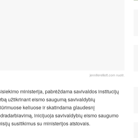
jenniferelliott.com nuotr.
isiekimo ministerija, pabrėždama savivaldos institucijų
rbą užtikrinant eismo saugumą savivaldybių
žiūrimuose keliuose ir skatindama glaudesnį
dradarbiavimą, inicijuoja savivaldybių eismo saugumo
isijų susitikimus su ministerijos atstovais.