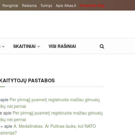
Renginiai
Reklama
Turinys
Apie Alkas.lt
Paremkite Alką
S
SKAITINIAI
VISI RAŠINIAI
KAITYTOJŲ PASTABOS
apie
Per pirmąjį pusmetį registruota mažiau gimusių
ikų nei pernai
le
apie
Per pirmąjį pusmetį registruota mažiau gimusių
ikų nei pernai
++
apie
A. Medalinskas. Ar Putinas lauks, kol NATO
sirengs?