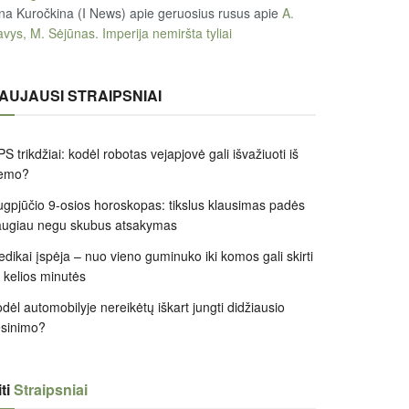
na Kuročkina (I News) apie geruosius rusus
apie
A.
vys, M. Sėjūnas. Imperija nemiršta tyliai
AUJAUSI STRAIPSNIAI
S trikdžiai: kodėl robotas vejapjovė gali išvažiuoti iš
iemo?
gpjūčio 9-osios horoskopas: tikslus klausimas padės
augiau negu skubus atsakymas
dikai įspėja – nuo vieno guminuko iki komos gali skirti
k kelios minutės
dėl automobilyje nereikėtų iškart jungti didžiausio
ėsinimo?
ti
Straipsniai