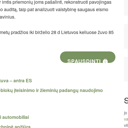
 imtis priemonių joms pašalinti, rekonstruoti pavojingas
umo auditą, taip pat analizuoti valstybinę saugaus eismo
avinius.
metų pradžios iki birželio 28 d Lietuvos keliuose žuvo 85
SPAUSDINTI 🖨
tuva – antra ES
blokų įteisinimo ir žieminių padangų naudojimo
S
jo
i automobiliai
va
vi
chninė apžiūra