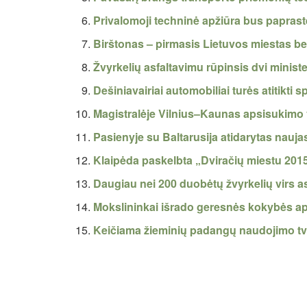
Privalomoji techninė apžiūra bus papras
Birštonas – pirmasis Lietuvos miestas be
Žvyrkelių asfaltavimu rūpinsis dvi ministe
Dešiniavairiai automobiliai turės atitikti 
Magistralėje Vilnius–Kaunas apsisukimo v
Pasienyje su Baltarusija atidarytas nauj
Klaipėda paskelbta „Dviračių miestu 201
Daugiau nei 200 duobėtų žvyrkelių virs as
Mokslininkai išrado geresnės kokybės ap
Keičiama žieminių padangų naudojimo t