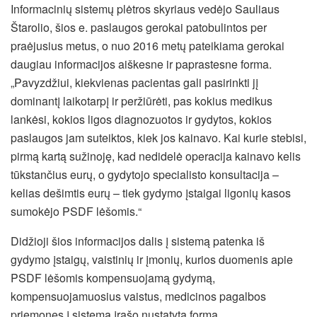
Informacinių sistemų plėtros skyriaus vedėjo Sauliaus
Štarolio, šios e. paslaugos gerokai patobulintos per
praėjusius metus, o nuo 2016 metų pateikiama gerokai
daugiau informacijos aiškesne ir paprastesne forma.
„Pavyzdžiui, kiekvienas pacientas gali pasirinkti jį
dominantį laikotarpį ir peržiūrėti, pas kokius medikus
lankėsi, kokios ligos diagnozuotos ir gydytos, kokios
paslaugos jam suteiktos, kiek jos kainavo. Kai kurie stebisi,
pirmą kartą sužinoję, kad nedidelė operacija kainavo kelis
tūkstančius eurų, o gydytojo specialisto konsultacija –
kelias dešimtis eurų – tiek gydymo įstaigai ligonių kasos
sumokėjo PSDF lėšomis.“
Didžioji šios informacijos dalis į sistemą patenka iš
gydymo įstaigų, vaistinių ir įmonių, kurios duomenis apie
PSDF lėšomis kompensuojamą gydymą,
kompensuojamuosius vaistus, medicinos pagalbos
priemones į sistemą įrašo nustatyta forma.