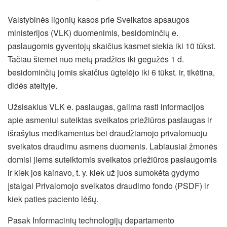
Valstybinės ligonių kasos prie Sveikatos apsaugos
ministerijos (VLK) duomenimis, besidominčių e.
paslaugomis gyventojų skaičius kasmet siekia iki 10 tūkst.
Tačiau šiemet nuo metų pradžios iki gegužės 1 d.
besidominčių jomis skaičius ūgtelėjo iki 6 tūkst. ir, tikėtina,
didės ateityje.
Užsisakius VLK e. paslaugas, galima rasti informacijos
apie asmeniui suteiktas sveikatos priežiūros
paslaugas ir
išrašytus medikamentus bei draudžiamojo privalomuoju
sveikatos draudimu asmens duomenis. Labiausiai žmonės
domisi jiems suteiktomis sveikatos priežiūros paslaugomis
ir kiek jos kainavo, t. y. kiek už juos sumokėta gydymo
įstaigai Privalomojo sveikatos draudimo fondo (PSDF) ir
kiek paties paciento lėšų.
Pasak Informacinių technologijų departamento