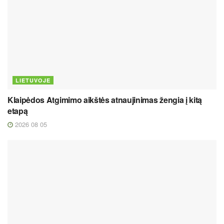
LIETUVOJE
Klaipėdos Atgimimo aikštės atnaujinimas žengia į kitą
etapą
2026 08 05