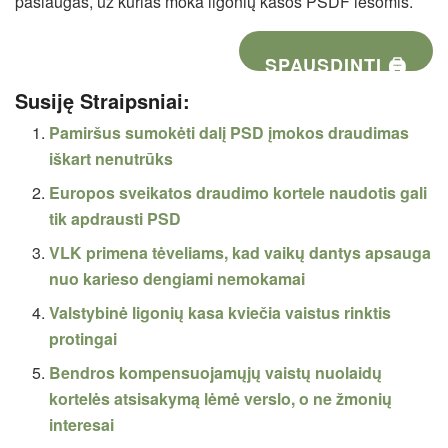
paslaugas, už kurias moka ligonių kasos PSDF lėšomis.
SPAUSDINTI 🖨
Susiję Straipsniai:
Pamiršus sumokėti dalį PSD įmokos draudimas
iškart nenutrūks
Europos sveikatos draudimo kortele naudotis gali
tik apdrausti PSD
VLK primena tėveliams, kad vaikų dantys apsauga
nuo karieso dengiami nemokamai
Valstybinė ligonių kasa kviečia vaistus rinktis
protingai
Bendros kompensuojamųjų vaistų nuolaidų
kortelės atsisakymą lėmė verslo, o ne žmonių
interesai