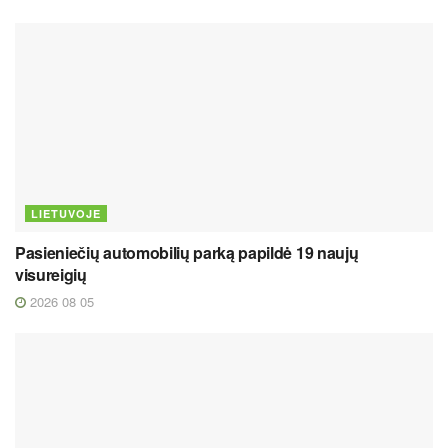
LIETUVOJE
Pasieniečių automobilių parką papildė 19 naujų
visureigių
2026 08 05