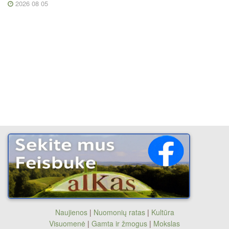
2026 08 05
Naujienos
|
Nuomonių ratas
|
Kultūra
Visuomenė
|
Gamta ir žmogus
|
Mokslas