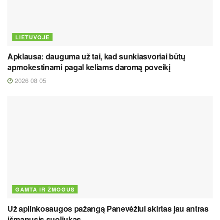
LIETUVOJE
Apklausa: dauguma už tai, kad sunkiasvoriai būtų
apmokestinami pagal keliams daromą poveikį
2026 08 05
GAMTA IR ŽMOGUS
Už aplinkosaugos pažangą Panevėžiui skirtas jau antras
išmanusis suoliukas