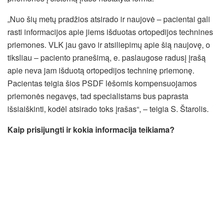
„Nuo šių metų pradžios atsirado ir naujovė – pacientai gali
rasti informacijos apie jiems išduotas ortopedijos technines
priemones. VLK jau gavo ir atsiliepimų apie šią naujovę, o
tiksliau – paciento pranešimą, e. paslaugose radusį įrašą
apie neva jam išduotą ortopedijos techninę priemonę.
Pacientas teigia šios PSDF lėšomis kompensuojamos
priemonės negavęs, tad specialistams bus paprasta
išsiaiškinti, kodėl atsirado toks įrašas“, – teigia S. Štarolis.
Kaip prisijungti ir kokia informacija teikiama?