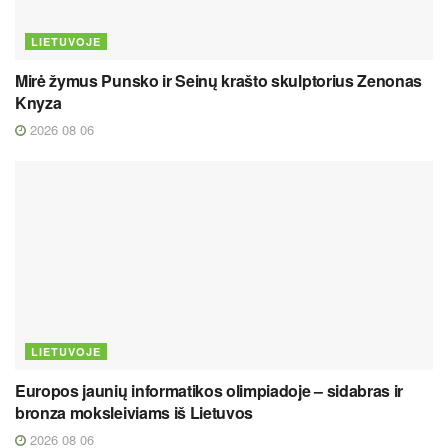
LIETUVOJE
Mirė žymus Punsko ir Seinų krašto skulptorius Zenonas
Knyza
2026 08 06
LIETUVOJE
Europos jaunių informatikos olimpiadoje – sidabras ir
bronza moksleiviams iš Lietuvos
2026 08 06