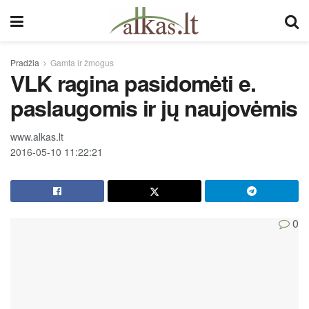
Pradžia
Gamta ir žmogus
VLK ragina pasidomėti e.
paslaugomis ir jų naujovėmis
www.alkas.lt
2016-05-10 11:22:21
0