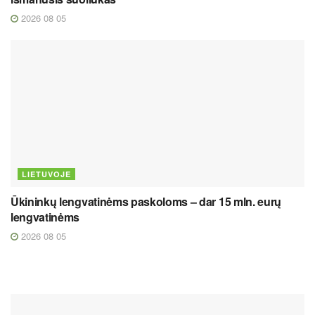
2026 08 05
LIETUVOJE
Ūkininkų lengvatinėms paskoloms – dar 15 mln. eurų
lengvatinėms
2026 08 05