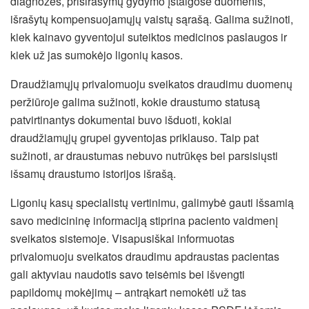
diagnozes, prisirašymų gydymo įstaigose duomenis,
išrašytų kompensuojamųjų vaistų sąrašą. Galima sužinoti,
kiek kainavo gyventojui suteiktos medicinos paslaugos ir
kiek už jas sumokėjo ligonių kasos.
Draudžiamųjų privalomuoju sveikatos draudimu duomenų
peržiūroje galima sužinoti, kokie draustumo statusą
patvirtinantys dokumentai buvo išduoti, kokiai
draudžiamųjų grupei gyventojas priklauso. Taip pat
sužinoti, ar draustumas nebuvo nutrūkęs bei parsisiųsti
išsamų draustumo istorijos išrašą.
Ligonių kasų specialistų vertinimu, galimybė gauti išsamią
savo medicininę informaciją stiprina paciento vaidmenį
sveikatos sistemoje. Visapusiškai informuotas
privalomuoju sveikatos draudimu apdraustas pacientas
gali aktyviau naudotis savo teisėmis bei išvengti
papildomų mokėjimų – antrąkart nemokėti už tas