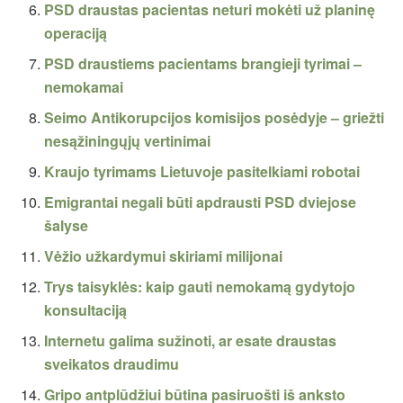
PSD draustas pacientas neturi mokėti už planinę
operaciją
PSD draustiems pacientams brangieji tyrimai –
nemokamai
Seimo Antikorupcijos komisijos posėdyje – griežti
nesąžiningųjų vertinimai
Kraujo tyrimams Lietuvoje pasitelkiami robotai
Emigrantai negali būti apdrausti PSD dviejose
šalyse
Vėžio užkardymui skiriami milijonai
Trys taisyklės: kaip gauti nemokamą gydytojo
konsultaciją
Internetu galima sužinoti, ar esate draustas
sveikatos draudimu
Gripo antplūdžiui būtina pasiruošti iš anksto