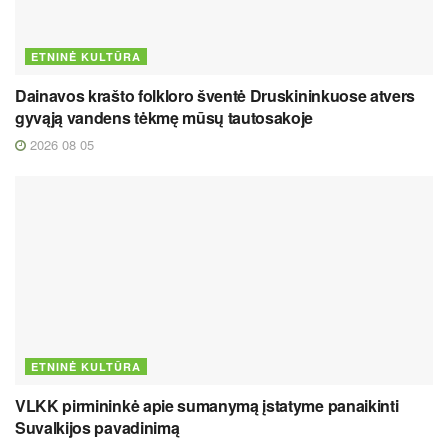
ETNINĖ KULTŪRA
Dainavos krašto folkloro šventė Druskininkuose atvers
gyvąją vandens tėkmę mūsų tautosakoje
2026 08 05
ETNINĖ KULTŪRA
VLKK pirmininkė apie sumanymą įstatyme panaikinti
Suvalkijos pavadinimą