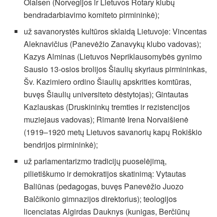
Olaisen (Norvegijos ir Lietuvos Rotary klubų
bendradarbiavimo komiteto pirmininkė);
už savanorystės kultūros sklaidą Lietuvoje: Vincentas
Aleknavičius (Panevėžio Zanavykų klubo vadovas);
Kazys Alminas (Lietuvos Nepriklausomybės gynimo
Sausio 13-osios brolijos Šiaulių skyriaus pirmininkas,
Šv. Kazimiero ordino Šiaulių apskrities komtūras,
buvęs Šiaulių universiteto dėstytojas); Gintautas
Kazlauskas (Druskininkų tremties ir rezistencijos
muziejaus vadovas); Rimantė Irena Norvaišienė
(1919–1920 metų Lietuvos savanorių kapų Rokiškio
bendrijos pirmininkė);
už parlamentarizmo tradicijų puoselėjimą,
pilietiškumo ir demokratijos skatinimą: Vytautas
Baliūnas (pedagogas, buvęs Panevėžio Juozo
Balčikonio gimnazijos direktorius); teologijos
licenciatas Algirdas Dauknys (kunigas, Berčiūnų