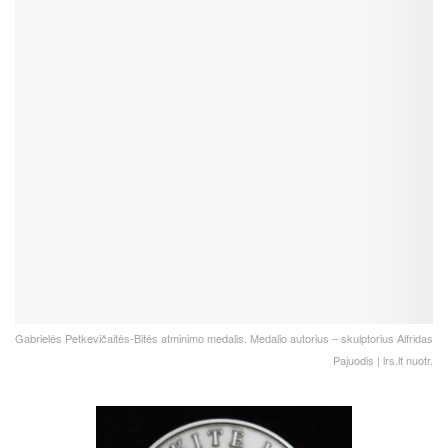
Gabrielės Petkevičaitės-Bitės atminimo medalis. Medalio autorius – skulptorius Alfridas
Pajuodis | lrs.lt nuotr.