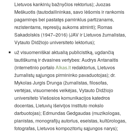
Lietuvos kankinių bažnyčios rektorius); Juozas
Meškuotis (tautodailininkas, savo lėšomis ir rankomis
pagaminęs bei pastatęs paminklus partizanams,
rezistentams, represijų aukoms atminti); Romas
Sakadolskis (1947–2016) (JAV ir Lietuvos žurnalistas,
Vytauto Didžiojo universiteto lektorius);
už visuomeniškai aktualią publicistiką, ugdančią
tautiškumą ir dvasines vertybes: Audrys Antanaitis
(internetinio portalo
Alkas.lt
redaktorius, Lietuvos
žurnalistų sąjungos pirmininko pavaduotojas); dr.
Mykolas Jurgis Drunga (žurnalistas, filosofas,
vertėjas, visuomenės veikėjas, Vytauto Didžiojo
universiteto Viešosios komunikacijos katedros
docentas, Lietuvių išeivijos instituto mokslo
darbuotojas); Edmundas Gedgaudas (muzikologas,
pianistas, monografijų autorius, eseistas, kultūrologas,
fotografas, Lietuvos kompozitorių sąjungos narys);