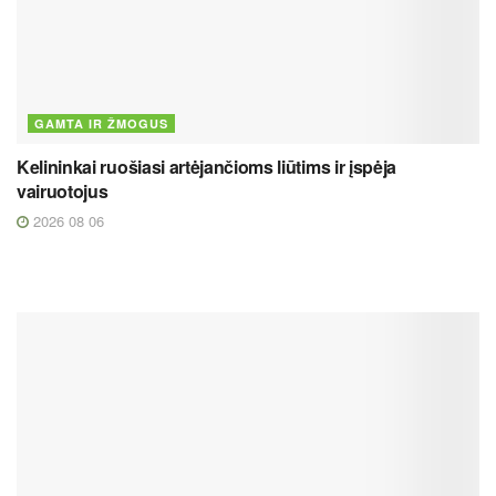
GAMTA IR ŽMOGUS
Kelininkai ruošiasi artėjančioms liūtims ir įspėja
vairuotojus
2026 08 06