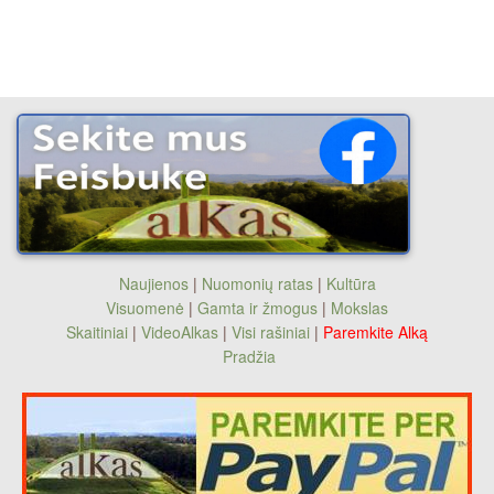
Naujienos
|
Nuomonių ratas
|
Kultūra
Visuomenė
|
Gamta ir žmogus
|
Mokslas
Skaitiniai
|
VideoAlkas
|
Visi rašiniai
|
Paremkite Alką
Pradžia