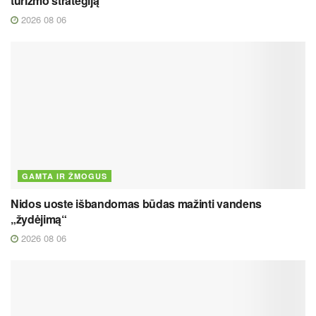
turizmo strategiją
2026 08 06
GAMTA IR ŽMOGUS
Nidos uoste išbandomas būdas mažinti vandens
„žydėjimą“
2026 08 06