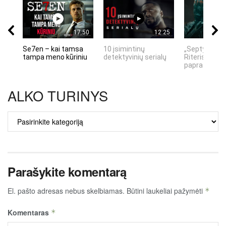
17:50
12:25
Se7en – kai tamsa
10 įsimintinų
„Septynių Ka
tampa meno kūriniu
detektyvinių serialų
Riteris" – kai
paprastumas
ALKO TURINYS
ALKO
TURINYS
Parašykite komentarą
El. pašto adresas nebus skelbiamas.
Būtini laukeliai pažymėti
*
Komentaras
*