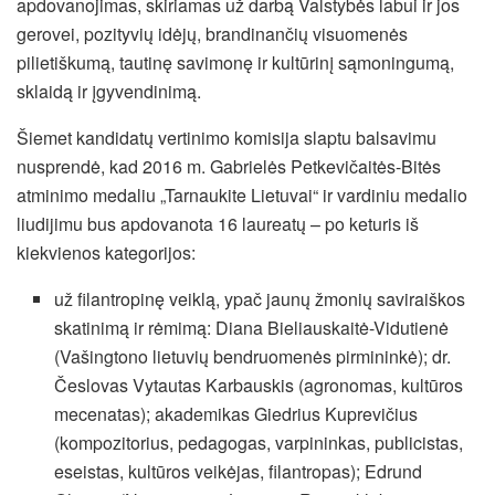
apdovanojimas, skiriamas už darbą Valstybės labui ir jos
gerovei, pozityvių idėjų, brandinančių visuomenės
pilietiškumą, tautinę savimonę ir kultūrinį sąmoningumą,
sklaidą ir įgyvendinimą.
Šiemet kandidatų vertinimo komisija slaptu balsavimu
nusprendė, kad 2016 m. Gabrielės Petkevičaitės-Bitės
atminimo medaliu „Tarnaukite Lietuvai“ ir vardiniu medalio
liudijimu bus apdovanota 16 laureatų – po keturis iš
kiekvienos kategorijos:
už filantropinę veiklą, ypač jaunų žmonių saviraiškos
skatinimą ir rėmimą: Diana Bieliauskaitė-Vidutienė
(Vašingtono lietuvių bendruomenės pirmininkė); dr.
Česlovas Vytautas Karbauskis (agronomas, kultūros
mecenatas); akademikas Giedrius Kuprevičius
(kompozitorius, pedagogas, varpininkas, publicistas,
eseistas, kultūros veikėjas, filantropas); Edrund