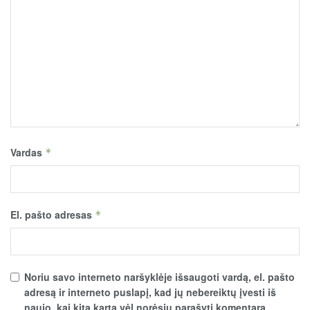
Vardas
*
El. pašto adresas
*
Noriu savo interneto naršyklėje išsaugoti vardą, el. pašto
adresą ir interneto puslapį, kad jų nebereiktų įvesti iš
naujo, kai kitą kartą vėl norėsiu parašyti komentarą.