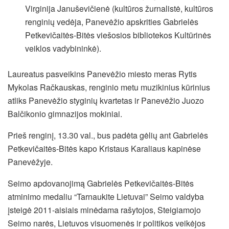
Virginija Januševičienė (kultūros žurnalistė, kultūros
renginių vedėja, Panevėžio apskrities Gabrielės
Petkevičaitės-Bitės viešosios bibliotekos Kultūrinės
veiklos vadybininkė).
Laureatus pasveikins Panevėžio miesto meras Rytis
Mykolas Račkauskas, renginio metu muzikinius kūrinius
atliks Panevėžio styginių kvartetas ir Panevėžio Juozo
Balčikonio gimnazijos mokiniai.
Prieš renginį, 13.30 val., bus padėta gėlių ant Gabrielės
Petkevičaitės-Bitės kapo Kristaus Karaliaus kapinėse
Panevėžyje.
Seimo apdovanojimą Gabrielės Petkevičaitės-Bitės
atminimo medaliu “Tarnaukite Lietuvai” Seimo valdyba
įsteigė 2011-aisiais minėdama rašytojos, Steigiamojo
Seimo narės, Lietuvos visuomenės ir politikos veikėjos