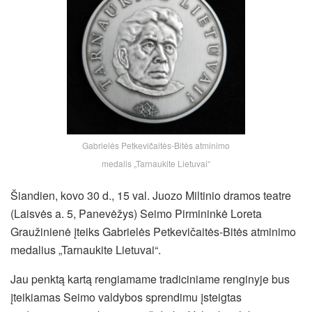
Gabrielės Petkevičaitės-Bitės atminimo
medalis „Tarnaukite Lietuvai“
Šiandien, kovo 30 d., 15 val. Juozo Miltinio dramos teatre
(Laisvės a. 5, Panevėžys) Seimo Pirmininkė Loreta
Graužinienė įteiks Gabrielės Petkevičaitės-Bitės atminimo
medalius „Tarnaukite Lietuvai“.
Jau penktą kartą rengiamame tradiciniame renginyje bus
įteikiamas Seimo valdybos sprendimu įsteigtas