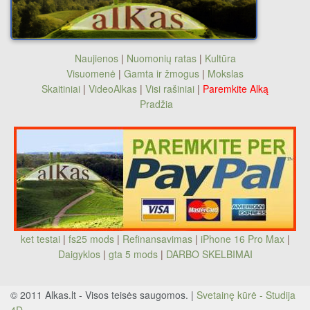
Naujienos
|
Nuomonių ratas
|
Kultūra
Visuomenė
|
Gamta ir žmogus
|
Mokslas
Skaitiniai
|
VideoAlkas
|
Visi rašiniai
|
Paremkite Alką
Pradžia
ket testai
|
fs25 mods
|
Refinansavimas
|
iPhone 16 Pro Max
|
Daigyklos
|
gta 5 mods
|
DARBO SKELBIMAI
© 2011 Alkas.lt - Visos teisės saugomos. |
Svetainę kūrė - Studija