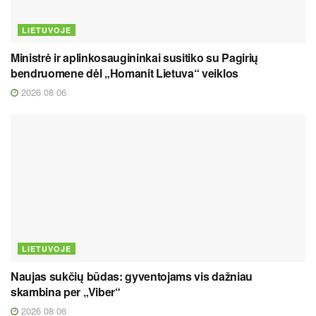
LIETUVOJE
Ministrė ir aplinkosaugininkai susitiko su Pagirių
bendruomene dėl „Homanit Lietuva“ veiklos
2026 08 06
LIETUVOJE
Naujas sukčių būdas: gyventojams vis dažniau
skambina per „Viber“
2026 08 06