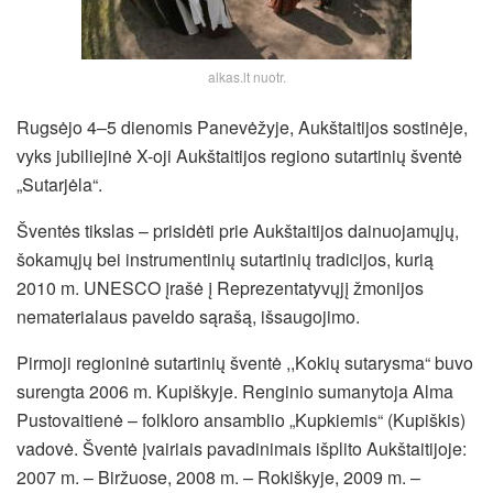
alkas.lt nuotr.
Rugsėjo 4–5 dienomis Panevėžyje, Aukštaitijos sostinėje,
vyks jubiliejinė X-oji Aukštaitijos regiono sutartinių šventė
„Sutarjėla“.
Šventės tikslas – prisidėti prie Aukštaitijos dainuojamųjų,
šokamųjų bei instrumentinių sutartinių tradicijos, kurią
2010 m. UNESCO įrašė į Reprezentatyvųjį žmonijos
nematerialaus paveldo sąrašą, išsaugojimo.
Pirmoji regioninė sutartinių šventė ,,Kokių sutarysma“ buvo
surengta 2006 m. Kupiškyje. Renginio sumanytoja Alma
Pustovaitienė – folkloro ansamblio „Kupkiemis“ (Kupiškis)
vadovė. Šventė įvairiais pavadinimais išplito Aukštaitijoje:
2007 m. – Biržuose, 2008 m. – Rokiškyje, 2009 m. –