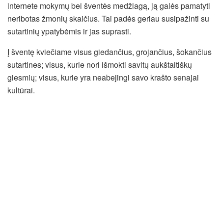
internete mokymų bei šventės medžiagą, ją galės pamatyti
neribotas žmonių skaičius. Tai padės geriau susipažinti su
sutartinių ypatybėmis ir jas suprasti.
Į šventę kviečiame visus giedančius, grojančius, šokančius
sutartines; visus, kurie nori išmokti savitų aukštaitiškų
giesmių; visus, kurie yra neabejingi savo krašto senajai
kultūrai.