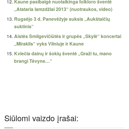
Kaune pasibaigė nuotaikinga folkloro šventė
„Atataria lamzdžiai 2013“ (nuotraukos, video)
Rugsėjo 3 d. Panevėžyje suksis „Aukštaičių
suktinis“
Aistės Smilgevičiūtės ir grupės „Skylė“ koncertai
„Miraklis“ vyks Vilniuje ir Kaune
Kviečia dainų ir šokių šventė „Graži tu, mano
brangi Tėvyne…“
Siūlomi vaizdo įrašai: