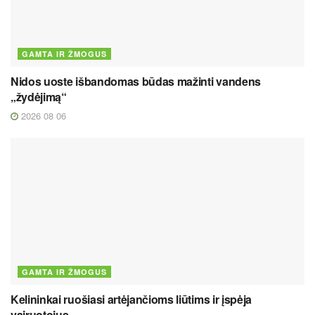
GAMTA IR ŽMOGUS
Nidos uoste išbandomas būdas mažinti vandens
„žydėjimą“
2026 08 06
GAMTA IR ŽMOGUS
Kelininkai ruošiasi artėjančioms liūtims ir įspėja
vairuotojus