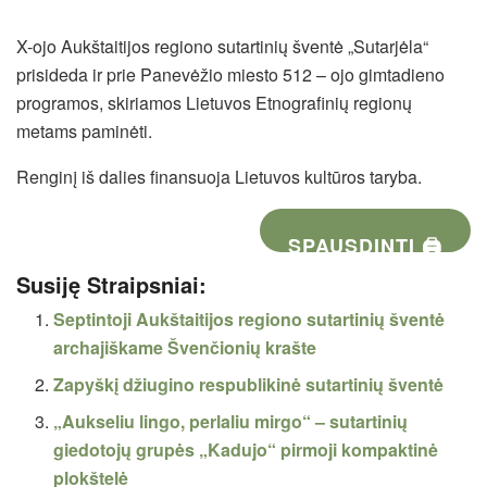
X-ojo Aukštaitijos regiono sutartinių šventė „Sutarjėla“
prisideda ir prie Panevėžio miesto 512 – ojo gimtadieno
programos, skiriamos Lietuvos Etnografinių regionų
metams paminėti.
Renginį iš dalies finansuoja Lietuvos kultūros taryba.
SPAUSDINTI 🖨
Susiję Straipsniai:
Septintoji Aukštaitijos regiono sutartinių šventė
archajiškame Švenčionių krašte
Zapyškį džiugino respublikinė sutartinių šventė
„Aukseliu lingo, perlaliu mirgo“ – sutartinių
giedotojų grupės „Kadujo“ pirmoji kompaktinė
plokštelė