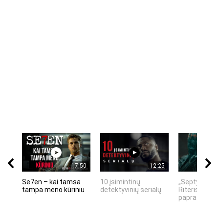
17:50
12:25
Se7en – kai tamsa
10 įsimintinų
„Septynių Ka
tampa meno kūriniu
detektyvinių serialų
Riteris" – kai
paprastumas