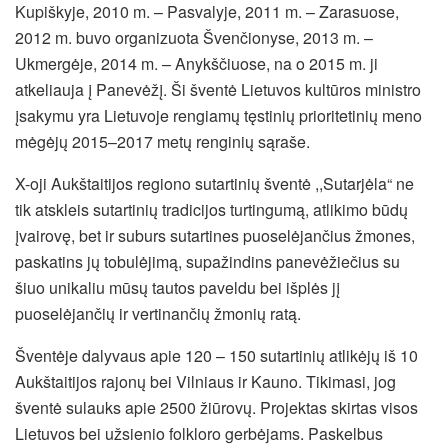
Kupiškyje, 2010 m. – Pasvalyje, 2011 m. – Zarasuose,
2012 m. buvo organizuota Švenčionyse, 2013 m. –
Ukmergėje, 2014 m. – Anykščiuose, na o 2015 m. ji
atkeliauja į Panevėžį. Ši šventė Lietuvos kultūros ministro
įsakymu yra Lietuvoje rengiamų tęstinių prioritetinių meno
mėgėjų 2015–2017 metų renginių sąraše.
X-oji Aukštaitijos regiono sutartinių šventė ,,Sutarjėla“ ne
tik atskleis sutartinių tradicijos turtingumą, atlikimo būdų
įvairovę, bet ir suburs sutartines puoselėjančius žmones,
paskatins jų tobulėjimą, supažindins panevėžiečius su
šiuo unikaliu mūsų tautos paveldu bei išplės jį
puoselėjančių ir vertinančių žmonių ratą.
Šventėje dalyvaus apie 120 – 150 sutartinių atlikėjų iš 10
Aukštaitijos rajonų bei Vilniaus ir Kauno. Tikimasi, jog
šventė sulauks apie 2500 žiūrovų. Projektas skirtas visos
Lietuvos bei užsienio folkloro gerbėjams. Paskelbus