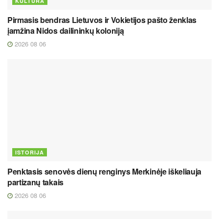
KULTŪRA
Pirmasis bendras Lietuvos ir Vokietijos pašto ženklas
įamžina Nidos dailininkų koloniją
2026 08 06
ISTORIJA
Penktasis senovės dienų renginys Merkinėje iškeliauja
partizanų takais
2026 08 06