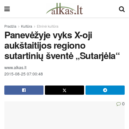
Pradžia
Kultūra
Etninė kultūra
Panevėžyje vyks X-oji
aukštaitijos regiono
sutartinių šventė „Sutarjėla“
www.alkas.lt
2015-08-25 07:00:48
0