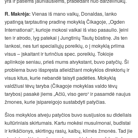
yra ir patiems jauniausiems, pradedant nuo darželinukų.
R. Makrėja:
Vienas iš mano vaikų, Donaldas, lanko
ypatingą tarptautinę pradinę mokyklą Čikagoje, „Ogden
International“, kurioje mokosi vaikai iš viso pasaulio. Įeini
ten ir atrodo, lyg patekai į Jungtinių Tautų būstinę. Jis ten
lankosi, nes turi specialiųjų poreikių, o į mokyklą priima
visus – įskaitant ir turinčius spec. poreikių. Tokioje
aplinkoje seniau, prieš mums atvykstant, buvo patyčių. Ši
problema buvo išspręsta atleidžiant mokyklos direktorių ir
visus kitus, kurie nebandė taisyti padėties. Mokyklą
valdžiusi tėvų taryba (Čikagoje mokyklas valdo tėvų
tarybos) pasakė jiems „Ačiū, viso gero“ ir pasamdė naujus
žmones, kurie įsipareigojo sustabdyti patyčias.
Šios mokyklos atveju patyčios buvo susijusios su dideliais
kultūriniais skirtumais. Kartu mokėsi musulmonai, budistai
ir krikščionys, skirtingų rasių, kalbų, kilmės žmonės. Tad jie