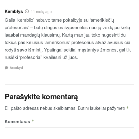
Kemblys
11 metų ago
Gaila ‘kemblio’ nebuvo tame pokalbyje su ‘amerikiečių
profesoriais’ – būtų dingusios šypsenėlės nuo jų veidų po kelių
laaabai mandagių klausimų. Kartą man jau teko nugesinti du
tokius pasikėlusius ‘amerikonus’ profesorius atvažiavusius čia
rodyti savo išmintį. Ypatingai sekliai mąstantys žmonės, gal tik
rusiški ‘profesoriai’ kvailesni už juos.
Atsakyti
Parašykite komentarą
El. pašto adresas nebus skelbiamas.
Būtini laukeliai pažymėti
*
Komentaras
*