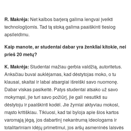
R. Makrėja:
Net kalbos barjerą galima lengvai įveikti
technologijomis. Tad tą stoką galima paaiškinti tiesiog
apsileidimu.
Kaip manote, ar studentai dabar yra ženkliai kitokie, nei
prieš 20 metų?
K. Makrėja:
Studentai mažiau gerbia valdžią, autoritetus.
Anksčiau buvai auklėjamas, kad dėstytojas moko, o tu
klausai, skaitai ir labai atsargiai išreiški savo nuomonę.
Dabar viskas pasikeitė. Patys studentai atsako už savo
mokymąsi, jie turi savo požiūrį, jie gali nesutikti su
dėstytoju ir paaiškinti kodėl. Jie žymiai aktyviau mokosi,
mąsto kritiškiau. Tikiuosi, kad tai byloja apie šios kartos
varomąją jėgą, jos dabartinį nekantrumą ideologams ir
totalitariniam idėjų primetimui, jos aršų asmeninės laisvės