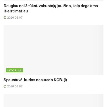
Daugiau nei 3 tūkst. vairuotojų jau žino, kaip degalams
išleisti mažiau
2026 08 07
ISTORIJA
Spaustuvė, kurios nesurado KGB. (I)
2026 08 07