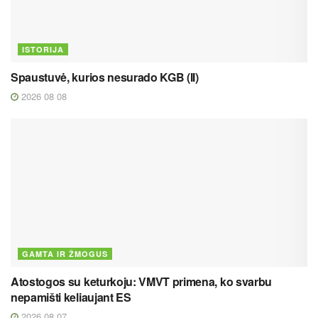
ISTORIJA
Spaustuvė, kurios nesurado KGB (II)
2026 08 08
GAMTA IR ŽMOGUS
Atostogos su keturkoju: VMVT primena, ko svarbu
nepamišti keliaujant ES
2026 08 07