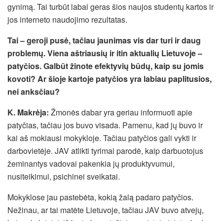
gynimą. Tai turbūt labai geras šios naujos studentų kartos ir
jos interneto naudojimo rezultatas.
Tai – geroji pusė, tačiau jaunimas vis dar turi ir daug
problemų. Viena aštriausių ir itin aktualių Lietuvoje –
patyčios. Galbūt žinote efektyvių būdų, kaip su jomis
kovoti? Ar šioje kartoje patyčios yra labiau paplitusios,
nei anksčiau?
K. Makrėja:
Žmonės dabar yra geriau informuoti apie
patyčias, tačiau jos buvo visada. Pamenu, kad jų buvo ir
kai aš mokiausi mokykloje. Tačiau patyčios gali vykti ir
darbovietėje. JAV atlikti tyrimai parodė, kaip darbuotojus
žeminantys vadovai pakenkia jų produktyvumui,
nusiteikimui, psichinei sveikatai.
Mokyklose jau pastebėta, kokią žalą padaro patyčios.
Nežinau, ar tai matėte Lietuvoje, tačiau JAV buvo atvejų,