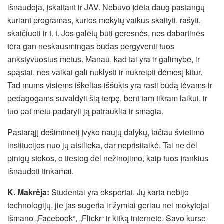
išnaudoja, įskaitant ir JAV. Nebuvo įdėta daug pastangų
kuriant programas, kurios mokytų vaikus skaityti, rašyti,
skaičiuoti ir t. t. Jos galėtų būti geresnės, nes dabartinės
tėra gan neskausmingas būdas pergyventi tuos
ankstyvuosius metus. Manau, kad tai yra ir galimybė, ir
spąstai, nes vaikai gali nuklysti ir nukreipti dėmesį kitur.
Tad mums visiems iškeltas iššūkis yra rasti būdą tėvams ir
pedagogams suvaldyti šią terpę, bent tam tikram laikui, ir
tuo pat metu padaryti ją patrauklia ir smagia.
Pastarąjį dešimtmetį įvyko naujų dalykų, tačiau švietimo
institucijos nuo jų atsilieka, dar neprisitaikė. Tai ne dėl
pinigų stokos, o tiesiog dėl nežinojimo, kaip tuos įrankius
išnaudoti tinkamai.
K. Makrėja:
Studentai yra ekspertai. Jų karta nebijo
technologijų, jie jas sugeria ir žymiai geriau nei mokytojai
išmano „Facebook“, „Flickr“ ir kitką internete. Savo kurse