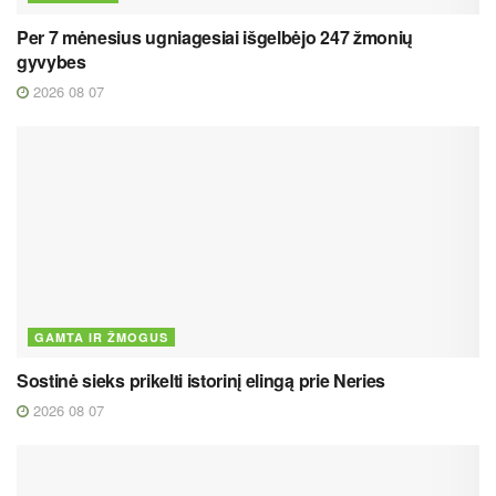
Per 7 mėnesius ugniagesiai išgelbėjo 247 žmonių
gyvybes
2026 08 07
GAMTA IR ŽMOGUS
Sostinė sieks prikelti istorinį elingą prie Neries
2026 08 07