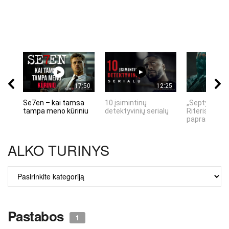
17:50
12:25
Se7en – kai tamsa
10 įsimintinų
„Septynių Ka
tampa meno kūriniu
detektyvinių serialų
Riteris" – kai
paprastumas
ALKO TURINYS
ALKO
TURINYS
Pastabos
1