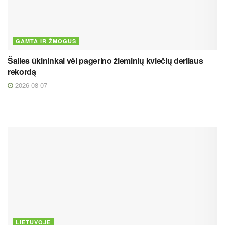
GAMTA IR ŽMOGUS
Šalies ūkininkai vėl pagerino žieminių kviečių derliaus
rekordą
2026 08 07
LIETUVOJE