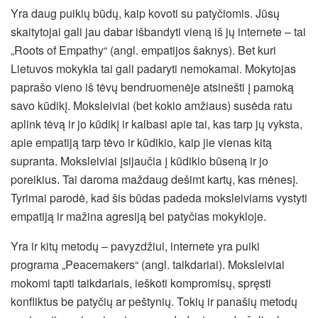
Yra daug puikių būdų, kaip kovoti su patyčiomis. Jūsų
skaitytojai gali jau dabar išbandyti vieną iš jų internete – tai
„Roots of Empathy“ (angl. empatijos šaknys). Bet kuri
Lietuvos mokykla tai gali padaryti nemokamai. Mokytojas
paprašo vieno iš tėvų bendruomenėje atsinešti į pamoką
savo kūdikį. Moksleiviai (bet kokio amžiaus) susėda ratu
aplink tėvą ir jo kūdikį ir kalbasi apie tai, kas tarp jų vyksta,
apie empatiją tarp tėvo ir kūdikio, kaip jie vienas kitą
supranta. Moksleiviai įsijaučia į kūdikio būseną ir jo
poreikius. Tai daroma maždaug dešimt kartų, kas mėnesį.
Tyrimai parodė, kad šis būdas padeda moksleiviams vystyti
empatiją ir mažina agresiją bei patyčias mokykloje.
Yra ir kitų metodų – pavyzdžiui, internete yra puiki
programa „Peacemakers“ (angl. taikdariai). Moksleiviai
mokomi tapti taikdariais, ieškoti kompromisų, spręsti
konfliktus be patyčių ar peštynių. Tokių ir panašių metodų