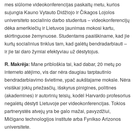
mes siūlome videokonferencijas paskaitų metu, kurios
sujungia Kauno Vytauto Didžiojo ir Čikagos Lojolos
universiteto socialinio darbo studentus – videokonferencijų
dėka amerikiečių ir Lietuvos jaunimas mokosi kartu,
skirtinguose žemynuose. Studentams paaiškiname, kad jie
kurtų socialinius tinklus tam, kad galėtų bendradarbiauti –
ir jie tai daro žymiai efektyviau už dėstytojus.
R. Makrėja:
Mane pribloškia tai, kad dabar, 20 metų po
interneto atėjimo, vis dar nėra daugiau tarptautinio
bendradarbiavimo švietime, ypač aukštajame moksle. Nėra
visiškai jokių priežasčių, išskyrus pinigines, politines
(akademines) ir autorinių teisių, kodėl Harvardo profesorius
negalėtų dėstyti Lietuvoje per videokonferencijas. Tokios
partnerystės atvejų yra be galo mažai, pavyzdžiui,
Mičigano technologijos institute arba Fynikso Arizonos
universitete.