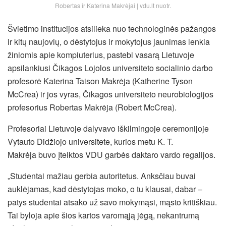
Robertas ir Katerina Makrėjai | vdu.lt nuotr.
Švietimo institucijos atsilieka nuo technologinės pažangos
ir kitų naujovių, o dėstytojus ir mokytojus jaunimas lenkia
žiniomis apie kompiuterius, pastebi vasarą Lietuvoje
apsilankiusi Čikagos Lojolos universiteto socialinio darbo
profesorė Katerina Taison Makrėja (Katherine Tyson
McCrea) ir jos vyras, Čikagos universiteto neurobiologijos
profesorius Robertas Makrėja (Robert McCrea).
Profesoriai Lietuvoje dalyvavo iškilmingoje ceremonijoje
Vytauto Didžiojo universitete, kurios metu K. T.
Makrėja buvo įteiktos VDU garbės daktaro vardo regalijos.
„Studentai mažiau gerbia autoritetus. Anksčiau buvai
auklėjamas, kad dėstytojas moko, o tu klausai, dabar –
patys studentai atsako už savo mokymąsi, mąsto kritiškiau.
Tai byloja apie šios kartos varomąją jėgą, nekantrumą