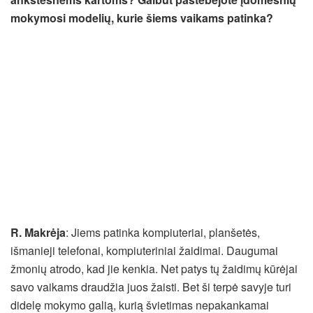
mokymosi modelių, kurie šiems vaikams patinka?
R. Makrėja
: Jiems patinka kompiuteriai, planšetės,
išmanieji telefonai, kompiuteriniai žaidimai. Daugumai
žmonių atrodo, kad jie kenkia. Net patys tų žaidimų kūrėjai
savo vaikams draudžia juos žaisti. Bet ši terpė savyje turi
didelę mokymo galią, kurią švietimas nepakankamai