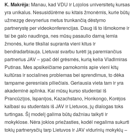
K. Makrėja:
Manau, kad VDU ir Lojolos universitetų kursas
yra unikalus. Nesusidūrėme su kitais žmonėmis, kurie būtų
užmezgę devynerius metus trunkančią dėstymo
partnerystę per videokonferencijas. Daug iš to išmokome ir
tai be galo naudinga, nes mūsų pasaulio darną lemia
žmonės, kurie tiksliai supranta vieni kitus ir
bendradarbiauja. Lietuvai svarbu turėti ją paremiančius
partnerius JAV – ypač dėl grėsmės, kurią kelia Vladimiras
Putinas. Mes apsikeičiame pamokomis apie vieni kitų
kultūras ir socialines problemas bei sprendimus, to dėka
tampame geresniais piliečiais. Geriausia vieta tam ir yra
akademinė aplinka. Kai mūsų kurso studentai iš
Prancūzijos, Ispanijos, Kazachstano, Honkongo, Korėjos
kalbasi su studentais iš JAV ir Lietuvos, jų dialogas toks
turtingas. Šį modelį galima būtų dažniau taikyti ir
mokyklose. Nėra jokios priežasties, kodėl negalima sukurti
tokių partnerysčių tarp Lietuvos ir JAV vidurinių mokyklų –