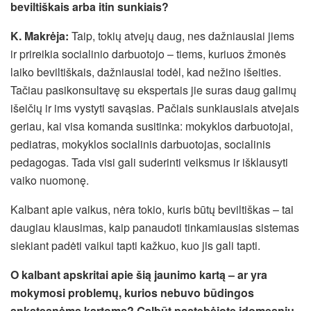
beviltiškais arba itin sunkiais?
K. Makrėja:
Taip, tokių atvejų daug, nes dažniausiai jiems
ir prireikia socialinio darbuotojo – tiems, kuriuos žmonės
laiko beviltiškais, dažniausiai todėl, kad nežino išeities.
Tačiau pasikonsultavę su ekspertais jie suras daug galimų
išeičių ir ims vystyti savąsias. Pačiais sunkiausiais atvejais
geriau, kai visa komanda susitinka: mokyklos darbuotojai,
pediatras, mokyklos socialinis darbuotojas, socialinis
pedagogas. Tada visi gali suderinti veiksmus ir išklausyti
vaiko nuomonę.
Kalbant apie vaikus, nėra tokio, kuris būtų beviltiškas – tai
daugiau klausimas, kaip panaudoti tinkamiausias sistemas
siekiant padėti vaikui tapti kažkuo, kuo jis gali tapti.
O kalbant apskritai apie šią jaunimo kartą – ar yra
mokymosi problemų, kurios nebuvo būdingos
ankstesnėms kartoms? Galbūt pastebėjote įdomesnių