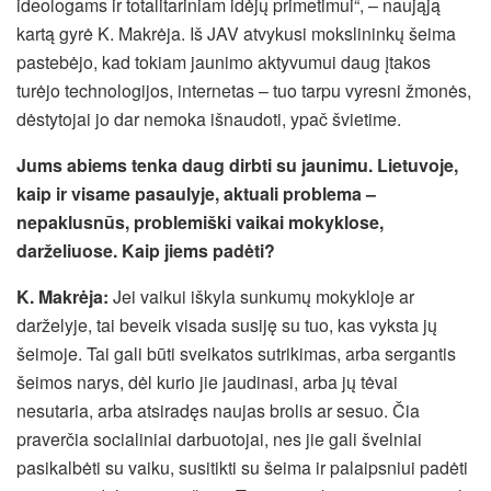
ideologams ir totalitariniam idėjų primetimui“, – naująją
kartą gyrė K. Makrėja. Iš JAV atvykusi mokslininkų šeima
pastebėjo, kad tokiam jaunimo aktyvumui daug įtakos
turėjo technologijos, internetas – tuo tarpu vyresni žmonės,
dėstytojai jo dar nemoka išnaudoti, ypač švietime.
Jums abiems tenka daug dirbti su jaunimu. Lietuvoje,
kaip ir visame pasaulyje, aktuali problema –
nepaklusnūs, problemiški vaikai mokyklose,
darželiuose. Kaip jiems padėti?
K. Makrėja:
Jei vaikui iškyla sunkumų mokykloje ar
darželyje, tai beveik visada susiję su tuo, kas vyksta jų
šeimoje. Tai gali būti sveikatos sutrikimas, arba sergantis
šeimos narys, dėl kurio jie jaudinasi, arba jų tėvai
nesutaria, arba atsiradęs naujas brolis ar sesuo. Čia
praverčia socialiniai darbuotojai, nes jie gali švelniai
pasikalbėti su vaiku, susitikti su šeima ir palaipsniui padėti