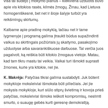
visa tai sudėjo į mokymo planus – kiekviena užduotis buvo
apie vis kitokios rasės, kilmės žmogų. Žinau, kad Lietuva
homogeniškesnė, bet net ir šioje šalyje turbūt yra
reikšmingų skirtumų.
Kalbame apie pradinę mokyklą, tačiau net ir tame
lygmenyje į programą galima įtraukti būdus supažindinti
vaikus su skirtingais požiūriais jų skaitymo, pasakojimo
užduotyse arba savarankiškuose darbuose. Tai verčia juos
pagalvoti, ką reiškia būti kitokio žmogaus vietoje. Matau,
kad tam tikru mastu tai veikia. Vaikai turi išmokti suprasti
žmones, kurie yra kitokie, nei jie.
K. Makrėja:
Patyčias tikrai galima sustabdyti. Juk būtent
mokykloje moksleiviai išmoksta būti piliečiais. Jei jie
mokysis mokykloje, kuri siūlo stiprų švietimą ir kovoja prieš
patyčias, moksleiviai išmoks ieškoti kompromisų, nesiimti
smurto, o suaugę gebės kurti geresnę demokratiją.