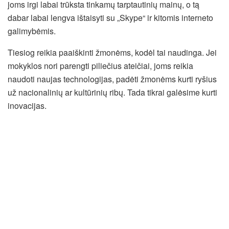
joms irgi labai trūksta tinkamų tarptautinių mainų, o tą
dabar labai lengva ištaisyti su „Skype“ ir kitomis interneto
galimybėmis.
Tiesiog reikia paaiškinti žmonėms, kodėl tai naudinga. Jei
mokyklos nori parengti piliečius ateičiai, joms reikia
naudoti naujas technologijas, padėti žmonėms kurti ryšius
už nacionalinių ar kultūrinių ribų. Tada tikrai galėsime kurti
inovacijas.