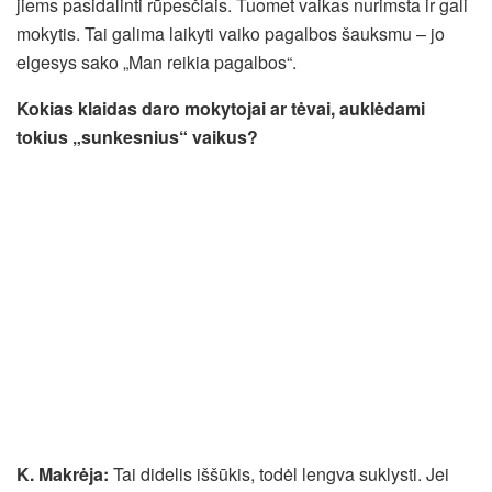
jiems pasidalinti rūpesčiais. Tuomet vaikas nurimsta ir gali
mokytis. Tai galima laikyti vaiko pagalbos šauksmu – jo
elgesys sako „Man reikia pagalbos“.
Kokias klaidas daro mokytojai ar tėvai, auklėdami
tokius „sunkesnius“ vaikus?
K. Makrėja:
Tai didelis iššūkis, todėl lengva suklysti. Jei