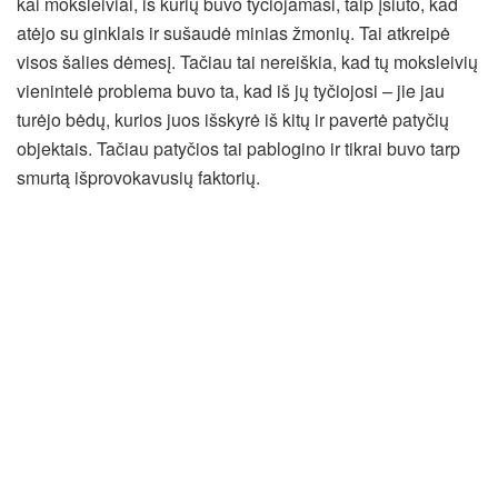
kai moksleiviai, iš kurių buvo tyčiojamasi, taip įsiuto, kad
atėjo su ginklais ir sušaudė minias žmonių. Tai atkreipė
visos šalies dėmesį. Tačiau tai nereiškia, kad tų moksleivių
vienintelė problema buvo ta, kad iš jų tyčiojosi – jie jau
turėjo bėdų, kurios juos išskyrė iš kitų ir pavertė patyčių
objektais. Tačiau patyčios tai pablogino ir tikrai buvo tarp
smurtą išprovokavusių faktorių.