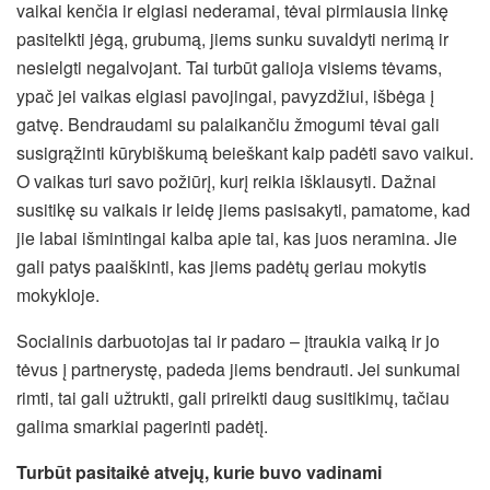
vaikai kenčia ir elgiasi nederamai, tėvai pirmiausia linkę
pasitelkti jėgą, grubumą, jiems sunku suvaldyti nerimą ir
nesielgti negalvojant. Tai turbūt galioja visiems tėvams,
ypač jei vaikas elgiasi pavojingai, pavyzdžiui, išbėga į
gatvę. Bendraudami su palaikančiu žmogumi tėvai gali
susigrąžinti kūrybiškumą beieškant kaip padėti savo vaikui.
O vaikas turi savo požiūrį, kurį reikia išklausyti. Dažnai
susitikę su vaikais ir leidę jiems pasisakyti, pamatome, kad
jie labai išmintingai kalba apie tai, kas juos neramina. Jie
gali patys paaiškinti, kas jiems padėtų geriau mokytis
mokykloje.
Socialinis darbuotojas tai ir padaro – įtraukia vaiką ir jo
tėvus į partnerystę, padeda jiems bendrauti. Jei sunkumai
rimti, tai gali užtrukti, gali prireikti daug susitikimų, tačiau
galima smarkiai pagerinti padėtį.
Turbūt pasitaikė atvejų, kurie buvo vadinami