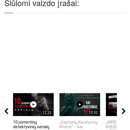
Siūlomi vaizdo įrašai:
12:25
12:32
10 įsimintinų
„Septynių Karalysčių
„MIRĘS INTE
detektyvinių serialų
Riteris" – kai
KODĖL DIDŽIO