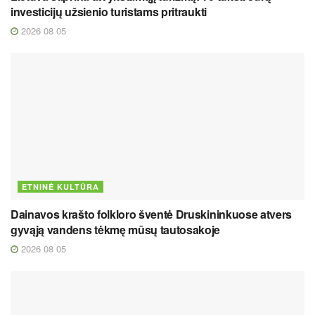
investicijų užsienio turistams pritraukti
2026 08 05
ETNINĖ KULTŪRA
Dainavos krašto folkloro šventė Druskininkuose atvers
gyvąją vandens tėkmę mūsų tautosakoje
2026 08 05