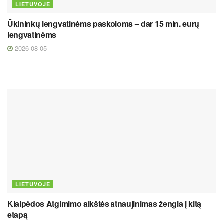
LIETUVOJE
Ūkininkų lengvatinėms paskoloms – dar 15 mln. eurų
lengvatinėms
2026 08 05
LIETUVOJE
Klaipėdos Atgimimo aikštės atnaujinimas žengia į kitą
etapą