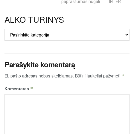
paprastumas nugali
INTERNETO N
ALKO TURINYS
ALKO
TURINYS
Parašykite komentarą
El. pašto adresas nebus skelbiamas.
Būtini laukeliai pažymėti
*
Komentaras
*