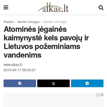
Pradžia
Gamta ir žmogus
Gamta ir ekologija
Atominės jėgainės
kaimynystė kels pavojų ir
Lietuvos požeminiams
vandenims
www.alkas.lt
2015-06-17 08:23:07
0