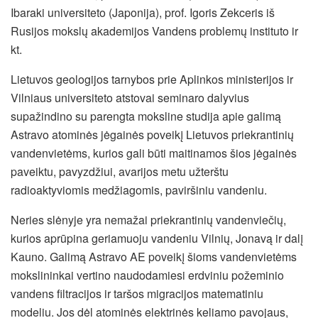
Ibaraki universiteto (Japonija), prof. Igoris Zekceris iš
Rusijos mokslų akademijos Vandens problemų instituto ir
kt.
Lietuvos geologijos tarnybos prie Aplinkos ministerijos ir
Vilniaus universiteto atstovai seminaro dalyvius
supažindino su parengta moksline studija apie galimą
Astravo atominės jėgainės poveikį Lietuvos priekrantinių
vandenvietėms, kurios gali būti maitinamos šios jėgainės
paveiktu, pavyzdžiui, avarijos metu užterštu
radioaktyviomis medžiagomis, paviršiniu vandeniu.
Neries slėnyje yra nemažai priekrantinių vandenviečių,
kurios aprūpina geriamuoju vandeniu Vilnių, Jonavą ir dalį
Kauno. Galimą Astravo AE poveikį šioms vandenvietėms
mokslininkai vertino naudodamiesi erdviniu požeminio
vandens filtracijos ir taršos migracijos matematiniu
modeliu. Jos dėl atominės elektrinės keliamo pavojaus,