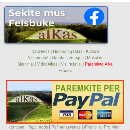
Naujienos
|
Nuomonių ratas
|
Kultūra
Visuomenė
|
Gamta ir žmogus
|
Mokslas
Skaitiniai
|
VideoAlkas
|
Visi rašiniai
|
Paremkite Alką
Pradžia
ket testai
|
fs25 mods
|
Refinansavimas
|
iPhone 16 Pro Max
|