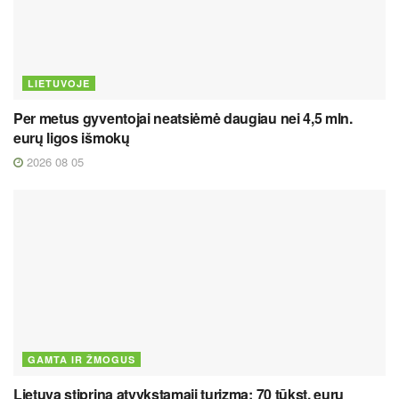
LIETUVOJE
Per metus gyventojai neatsiėmė daugiau nei 4,5 mln.
eurų ligos išmokų
2026 08 05
GAMTA IR ŽMOGUS
Lietuva stiprina atvykstamąjį turizmą: 70 tūkst. eurų