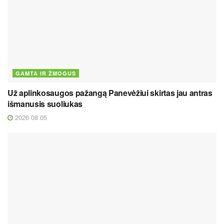
GAMTA IR ŽMOGUS
Už aplinkosaugos pažangą Panevėžiui skirtas jau antras
išmanusis suoliukas
2026 08 05