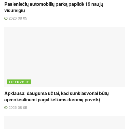
Pasieniečių automobilių parką papildė 19 naujų
visureigių
2026 08 05
LIETUVOJE
Apklausa: dauguma už tai, kad sunkiasvoriai būtų
apmokestinami pagal keliams daromą poveikį
2026 08 05