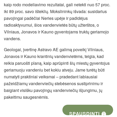
kaip rodo modeliavimo rezultatai, gali netekti nuo 57 proc.
iki 89 proc. savo išteklių. Mokslininkų išvada: susidarius
pavojingai padėčiai Neries upėje ir padidėjus
radioaktyvumui, šios vandenvietės būtų užterštos, o
Vilniaus, Jonavos ir Kauno gyventojams truktų geriamojo
vandens.
Geologai, įvertinę Astravo AE galimą poveikį Vilniaus,
Jonavos ir Kauno krantinių vandenvietėms, teigia, kad
reikia paruošti planą, kaip aprūpinti šių miestų gyventojus
geriamuoju vandeniu bet kokiu atveju. Jame turėtų būti
numatyti praktiniai veiksmai – pradedant labiausiai
pažeidžiamų vandenviečių stebėsenos sustiprinimu ir
baigiant visišku pavojingų vandenviečių išjungimu, jų
pakeitimu saugesnėmis.
SPAUSDINTI 🖨