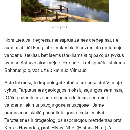
Neris | vstt.lt nuotr.
Nors Lietuvai negresia nei stiprūs žemės drebėjimai, nei
cunamiai, dėl kurių labai nukenčia ir požeminio geriamojo
vandens ištekliai, bet šiems ištekliams kiltų pavojus įvykus
avarijai Astravo atominėje elektrinėje, kuri sparčiai statoma
Baltarusijoje, vos už 50 km nuo Vilniaus.
Apie tai mūsų hidrogeologai kalbėjo per neseniai Vilniuje
vykusį Tarptautinės geologijos mokslų sąjungos seminarą
„Gėlo požeminio vandens panaudojimas geriamojo
vandens
tiekimui pavojingose situacijose“. Jame
pranešimus skaitė pasaulinio garso mokslininkai:
Tarptautinės hidrogeologijos asociacijos prezidentas prof.
Kenas Hovardas, prof. Hišasi Nirei (Hishasi Nirei) iš