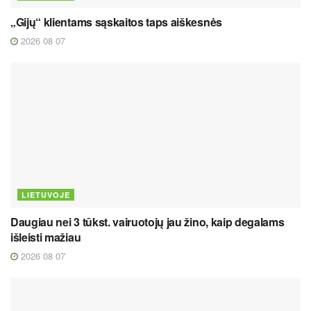
„Gijų“ klientams sąskaitos taps aiškesnės
2026 08 07
LIETUVOJE
Daugiau nei 3 tūkst. vairuotojų jau žino, kaip degalams
išleisti mažiau
2026 08 07