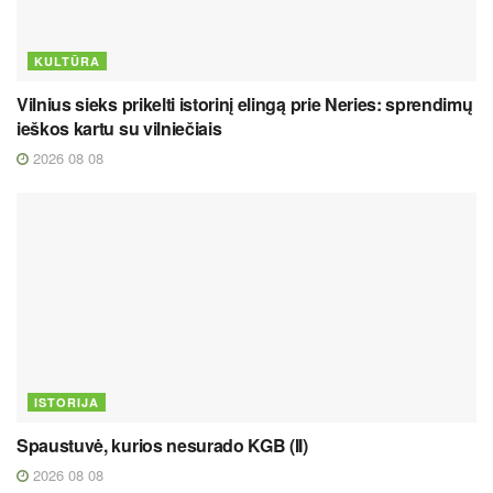
KULTŪRA
Vilnius sieks prikelti istorinį elingą prie Neries: sprendimų
ieškos kartu su vilniečiais
2026 08 08
ISTORIJA
Spaustuvė, kurios nesurado KGB (II)
2026 08 08