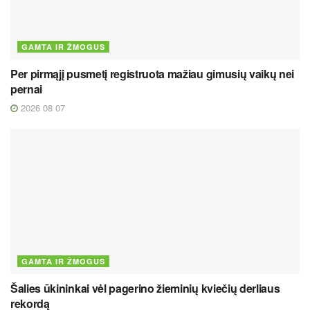
GAMTA IR ŽMOGUS
Per pirmąjį pusmetį registruota mažiau gimusių vaikų nei
pernai
2026 08 07
GAMTA IR ŽMOGUS
Šalies ūkininkai vėl pagerino žieminių kviečių derliaus
rekordą