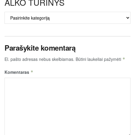
ALKO TURINYS
ALKO
TURINYS
Parašykite komentarą
El. pašto adresas nebus skelbiamas.
Būtini laukeliai pažymėti
*
Komentaras
*