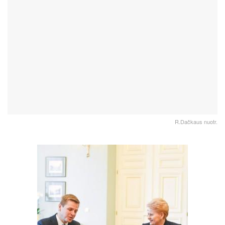
R.Dačkaus nuotr.