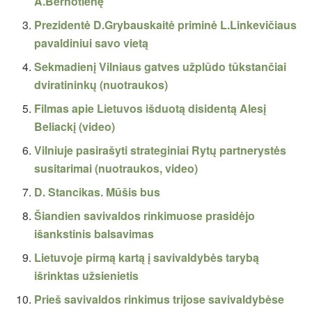
A.Bernotienę
Prezidentė D.Grybauskaitė priminė L.Linkevičiaus
pavaldiniui savo vietą
Sekmadienį Vilniaus gatves užplūdo tūkstančiai
dviratininkų (nuotraukos)
Filmas apie Lietuvos išduotą disidentą Alesį
Beliackį (video)
Vilniuje pasirašyti strateginiai Rytų partnerystės
susitarimai (nuotraukos, video)
D. Stancikas. Mūšis bus
Šiandien savivaldos rinkimuose prasidėjo
išankstinis balsavimas
Lietuvoje pirmą kartą į savivaldybės tarybą
išrinktas užsienietis
Prieš savivaldos rinkimus trijose savivaldybėse