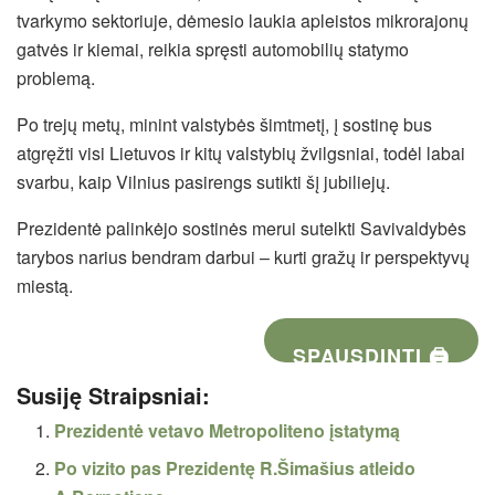
tvarkymo sektoriuje, dėmesio laukia apleistos mikrorajonų
gatvės ir kiemai, reikia spręsti automobilių statymo
problemą.
Po trejų metų, minint valstybės šimtmetį, į sostinę bus
atgręžti visi Lietuvos ir kitų valstybių žvilgsniai, todėl labai
svarbu, kaip Vilnius pasirengs sutikti šį jubiliejų.
Prezidentė palinkėjo sostinės merui sutelkti Savivaldybės
tarybos narius bendram darbui – kurti gražų ir perspektyvų
miestą.
SPAUSDINTI 🖨
Susiję Straipsniai:
Prezidentė vetavo Metropoliteno įstatymą
Po vizito pas Prezidentę R.Šimašius atleido