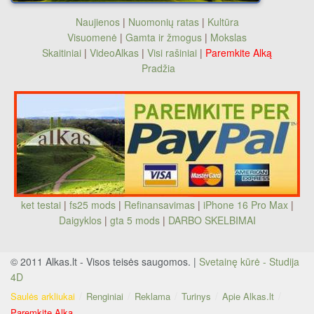
Naujienos
|
Nuomonių ratas
|
Kultūra
Visuomenė
|
Gamta ir žmogus
|
Mokslas
Skaitiniai
|
VideoAlkas
|
Visi rašiniai
|
Paremkite Alką
Pradžia
ket testai
|
fs25 mods
|
Refinansavimas
|
iPhone 16 Pro Max
|
Daigyklos
|
gta 5 mods
|
DARBO SKELBIMAI
© 2011 Alkas.lt - Visos teisės saugomos. |
Svetainę kūrė - Studija
4D
Saulės arkliukai
Renginiai
Reklama
Turinys
Apie Alkas.lt
Paremkite Alką