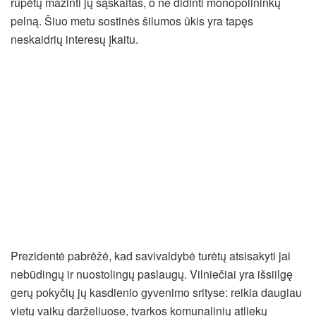
rūpėtų mažinti jų sąskaitas, o ne didinti monopolininkų
pelną. Šiuo metu sostinės šilumos ūkis yra tapęs
neskaidrių interesų įkaitu.
Prezidentė pabrėžė, kad savivaldybė turėtų atsisakyti jai
nebūdingų ir nuostolingų paslaugų. Vilniečiai yra išsiilgę
gerų pokyčių jų kasdienio gyvenimo srityse: reikia daugiau
vietų vaikų darželiuose, tvarkos komunalinių atliekų