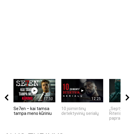
17:50
12:25
Se7en – kai tamsa
10 įsimintinų
„Septynių Ka
tampa meno kūriniu
detektyvinių serialų
Riteris" – kai
paprastumas