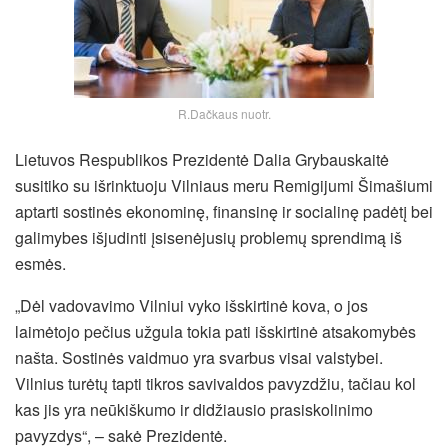
R.Dačkaus nuotr.
Lietuvos Respublikos Prezidentė Dalia Grybauskaitė
susitiko su išrinktuoju Vilniaus meru Remigijumi Šimašiumi
aptarti sostinės ekonominę, finansinę ir socialinę padėtį bei
galimybes išjudinti įsisenėjusių problemų sprendimą iš
esmės.
„Dėl vadovavimo Vilniui vyko išskirtinė kova, o jos
laimėtojo pečius užgula tokia pati išskirtinė atsakomybės
našta. Sostinės vaidmuo yra svarbus visai valstybei.
Vilnius turėtų tapti tikros savivaldos pavyzdžiu, tačiau kol
kas jis yra neūkiškumo ir didžiausio prasiskolinimo
pavyzdys“, – sakė Prezidentė.