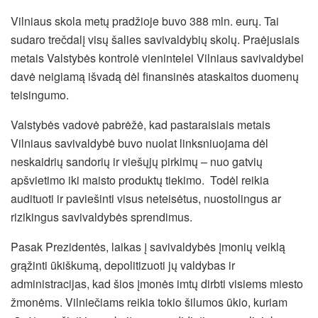
Vilniaus skola metų pradžioje buvo 388 mln. eurų. Tai
sudaro trečdalį visų šalies savivaldybių skolų. Praėjusiais
metais Valstybės kontrolė vienintelei Vilniaus savivaldybei
davė neigiamą išvadą dėl finansinės ataskaitos duomenų
teisingumo.
Valstybės vadovė pabrėžė, kad pastaraisiais metais
Vilniaus savivaldybė buvo nuolat linksniuojama dėl
neskaidrių sandorių ir viešųjų pirkimų – nuo gatvių
apšvietimo iki maisto produktų tiekimo. Todėl reikia
audituoti ir paviešinti visus neteisėtus, nuostolingus ar
rizikingus savivaldybės sprendimus.
Pasak Prezidentės, laikas į savivaldybės įmonių veiklą
grąžinti ūkiškumą, depolitizuoti jų valdybas ir
administracijas, kad šios įmonės imtų dirbti visiems miesto
žmonėms. Vilniečiams reikia tokio šilumos ūkio, kuriam