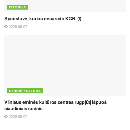
ISTORIJA
Spaustuvė, kurios nesurado KGB. (I)
2026 08 07
ETNINĖ KULTŪRA
Vilniaus etninės kultūros centras rugpjūtį išpuoš
šiaudiniais sodais
2026 08 07