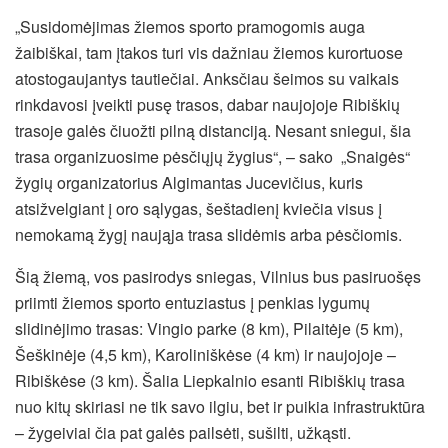
„Susidomėjimas žiemos sporto pramogomis auga
žaibiškai, tam įtakos turi vis dažniau žiemos kurortuose
atostogaujantys tautiečiai. Anksčiau šeimos su vaikais
rinkdavosi įveikti pusę trasos, dabar naujojoje Ribiškių
trasoje galės čiuožti pilną distanciją. Nesant sniegui, šia
trasa organizuosime pėsčiųjų žygius“, – sako „Snaigės“
žygių organizatorius Algimantas Jucevičius, kuris
atsižvelgiant į oro sąlygas, šeštadienį kviečia visus į
nemokamą žygį naująja trasa slidėmis arba pėsčiomis.
Šią žiemą, vos pasirodys sniegas, Vilnius bus pasiruošęs
priimti žiemos sporto entuziastus į penkias lygumų
slidinėjimo trasas: Vingio parke (8 km), Pilaitėje (5 km),
Šeškinėje (4,5 km), Karoliniškėse (4 km) ir naujojoje –
Ribiškėse (3 km). Šalia Liepkalnio esanti Ribiškių trasa
nuo kitų skiriasi ne tik savo ilgiu, bet ir puikia infrastruktūra
– žygeiviai čia pat galės pailsėti, sušilti, užkąsti.