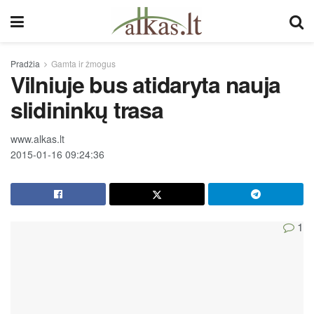
Pradžia
Gamta ir žmogus
Vilniuje bus atidaryta nauja
slidininkų trasa
www.alkas.lt
2015-01-16 09:24:36
1