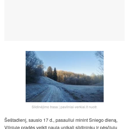
Slidinėjimo trasa | pavilniai-verkiai.lt nuotr.
Šeštadienį, sausio 17 d., pasauliui minint Sniego dieną,
Vilniuje pradės veikti nauja unikali slidininkų ir pėsčiųjų