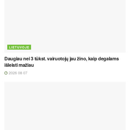
LIETUVOJE
Daugiau nei 3 tūkst. vairuotojų jau žino, kaip degalams
išleisti mažiau
2026 08 07