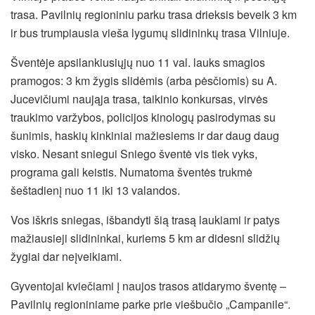
trasa. Pavilnių regioniniu parku trasa drieksis beveik 3 km
ir bus trumpiausia vieša lygumų slidininkų trasa Vilniuje.
Šventėje apsilankiusiųjų nuo 11 val. lauks smagios
pramogos: 3 km žygis slidėmis (arba pėsčiomis) su A.
Jucevičiumi naująja trasa, taikinio konkursas, virvės
traukimo varžybos, policijos kinologų pasirodymas su
šunimis, haskių kinkiniai mažiesiems ir dar daug daug
visko. Nesant sniegui Sniego šventė vis tiek vyks,
programa gali keistis. Numatoma šventės trukmė
šeštadienį nuo 11 iki 13 valandos.
Vos iškris sniegas, išbandyti šią trasą laukiami ir patys
mažiausieji slidininkai, kuriems 5 km ar didesni slidžių
žygiai dar neįveikiami.
Gyventojai kviečiami į naujos trasos atidarymo šventę –
Pavilnių regioniniame parke prie viešbučio „Campanile“.