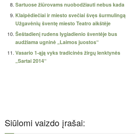
Sartuose žiūrovams nuobodžiauti nebus kada
Klaipėdiečiai ir miesto svečiai švęs šurmulingą
Užgavėnių šventę miesto Teatro aikštėje
Šeštadienį rudens lygiadienio šventėje bus
audžiama ugninė „Laimos juostos“
Vasario 1-ąją vyks tradicinės žirgų lenktynės
„Sartai 2014“
Siūlomi vaizdo įrašai: