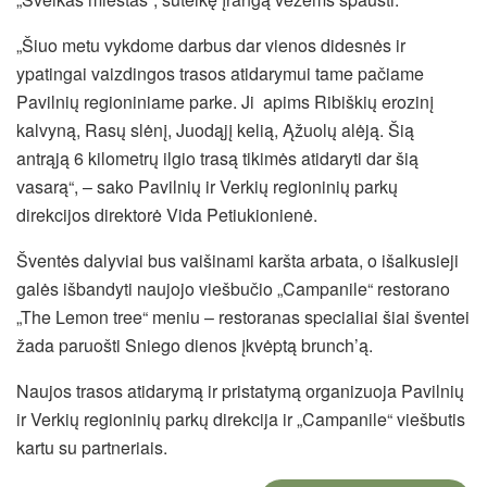
„Šiuo metu vykdome darbus dar vienos didesnės ir
ypatingai vaizdingos trasos atidarymui tame pačiame
Pavilnių regioniniame parke. Ji apims Ribiškių erozinį
kalvyną, Rasų slėnį, Juodąjį kelią, Ąžuolų alėją. Šią
antrąją 6 kilometrų ilgio trasą tikimės atidaryti dar šią
vasarą“, – sako Pavilnių ir Verkių regioninių parkų
direkcijos direktorė Vida Petiukionienė.
Šventės dalyviai bus vaišinami karšta arbata, o išalkusieji
galės išbandyti naujojo viešbučio „Campanile“ restorano
„The Lemon tree“ meniu – restoranas specialiai šiai šventei
žada paruošti Sniego dienos įkvėptą brunch’ą.
Naujos trasos atidarymą ir pristatymą organizuoja Pavilnių
ir Verkių regioninių parkų direkcija ir „Campanile“ viešbutis
kartu su partneriais.