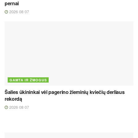
pernai
2026 08 07
GAMTA IR ŽMOGUS
Šalies ūkininkai vėl pagerino žieminių kviečių derliaus
rekordą
2026 08 07