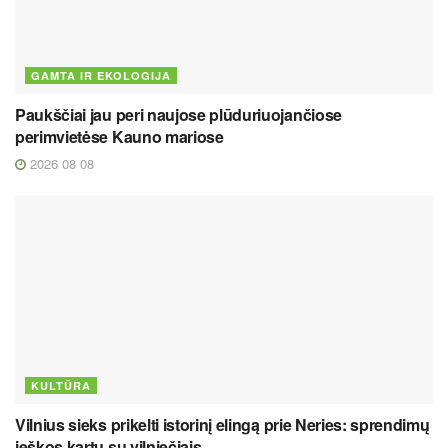
GAMTA IR EKOLOGIJA
Paukščiai jau peri naujose plūduriuojančiose
perimvietėse Kauno mariose
2026 08 08
KULTŪRA
Vilnius sieks prikelti istorinį elingą prie Neries: sprendimų
ieškos kartu su vilniečiais