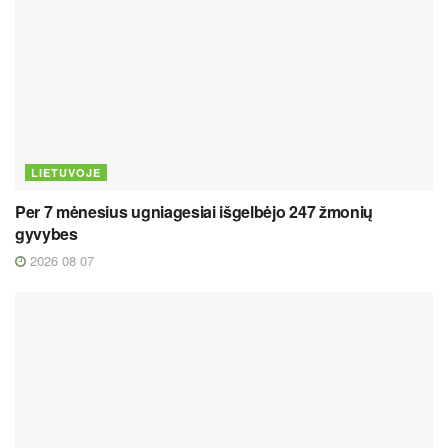
LIETUVOJE
Per 7 mėnesius ugniagesiai išgelbėjo 247 žmonių
gyvybes
2026 08 07