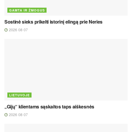
GAMTA IR ŽMOGUS
Sostinė sieks prikelti istorinį elingą prie Neries
2026 08 07
LIETUVOJE
„Gijų“ klientams sąskaitos taps aiškesnės
2026 08 07