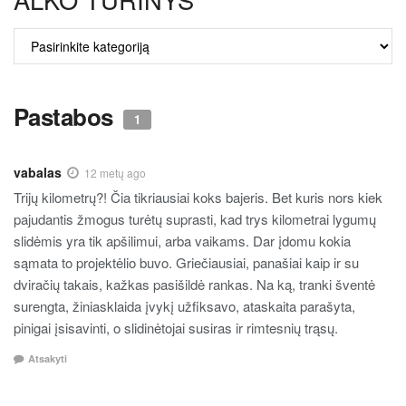
ALKO
TURINYS
Pastabos
1
vabalas
12 metų ago
Trijų kilometrų?! Čia tikriausiai koks bajeris. Bet kuris nors kiek
pajudantis žmogus turėtų suprasti, kad trys kilometrai lygumų
slidėmis yra tik apšilimui, arba vaikams. Dar įdomu kokia
sąmata to projektėlio buvo. Griečiausiai, panašiai kaip ir su
dviračių takais, kažkas pasišildė rankas. Na ką, tranki šventė
surengta, žiniasklaida įvykį užfiksavo, ataskaita parašyta,
pinigai įsisavinti, o slidinėtojai susiras ir rimtesnių trąsų.
Atsakyti