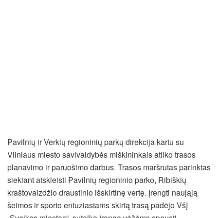
Pavilnių ir Verkių regioninių parkų direkcija kartu su
Vilniaus miesto savivaldybės miškininkais atliko trasos
planavimo ir paruošimo darbus. Trasos maršrutas parinktas
siekiant atskleisti Pavilnių regioninio parko, Ribiškių
kraštovaizdžio draustinio išskirtinę vertę. Įrengti naująją
šeimos ir sporto entuziastams skirtą trasą padėjo VšĮ
„Sveikas miestas“, suteikę įrangą vėžėms spausti.