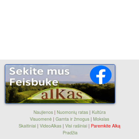
Naujienos
|
Nuomonių ratas
|
Kultūra
Visuomenė
|
Gamta ir žmogus
|
Mokslas
Skaitiniai
|
VideoAlkas
|
Visi rašiniai
|
Paremkite Alką
Pradžia