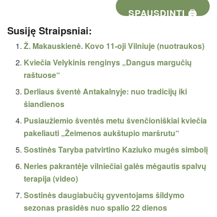
SPAUSDINTI 🖨
Susiję Straipsniai:
Ž. Makauskienė. Kovo 11-oji Vilniuje (nuotraukos)
Kviečia Velykinis renginys „Dangus margučių
raštuose“
Derliaus šventė Antakalnyje: nuo tradicijų iki
šiandienos
Pusiaužiemio šventės metu švenčioniškiai kviečia
pakeliauti „Žeimenos aukštupio maršrutu“
Sostinės Taryba patvirtino Kaziuko mugės simbolį
Neries pakrantėje vilniečiai galės mėgautis spalvų
terapija (video)
Sostinės daugiabučių gyventojams šildymo
sezonas prasidės nuo spalio 22 dienos