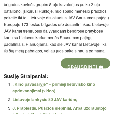
brigados kovinės grupės 8-ojo kavalerijos pulko 2-ojo
bataliono, įsikūrusi Rukloje, nuo spalio mėnesio pradžios
pakeitė iki tol Lietuvoje dislokuotus JAV Sausumos pajėgų
Europoje 173-iosios brigados oro desantininkus. Lietuvoje
JAV kariai treniruosis dalyvaudami bendrose pratybose
kartu su Lietuvos kariuomenės Sausumos pajėgų
padaliniais. Planuojama, kad šie JAV kariai Lietuvoje liks
iki šių metų pabaigos, vėliau juos pakeis nauja pamaina.
SPAUSDINTI 🖨
Susiję Straipsniai:
„Kino pavasaryje“ – pirmieji lietuviško kino
apdovanojimai (video)
Lietuvoje lankysis 80 JAV kariūnų
J. Prapiestis. Pūščios slėpiniai. Arba uždraustojo