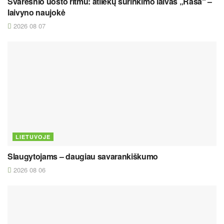
Švaresnio uosto ritmu: atliekų surinkimo laivas „Rasa“ –
laivyno naujokė
2026 08 07
LIETUVOJE
Slaugytojams – daugiau savarankiškumo
2026 08 06