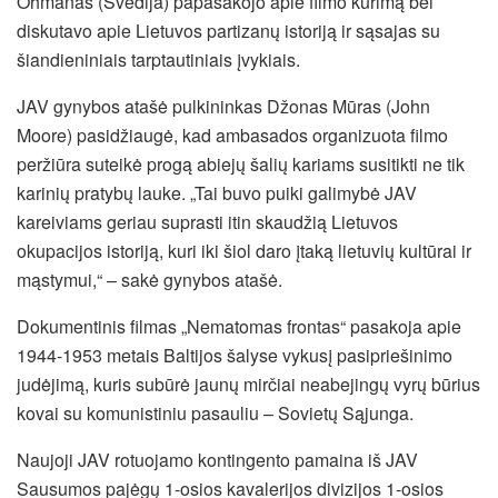
Ohmanas (Švedija) papasakojo apie filmo kūrimą bei
diskutavo apie Lietuvos partizanų istoriją ir sąsajas su
šiandieniniais tarptautiniais įvykiais.
JAV gynybos atašė pulkininkas Džonas Mūras (John
Moore) pasidžiaugė, kad ambasados organizuota filmo
peržiūra suteikė progą abiejų šalių kariams susitikti ne tik
karinių pratybų lauke. „Tai buvo puiki galimybė JAV
kareiviams geriau suprasti itin skaudžią Lietuvos
okupacijos istoriją, kuri iki šiol daro įtaką lietuvių kultūrai ir
mąstymui,“ – sakė gynybos atašė.
Dokumentinis filmas „Nematomas frontas“ pasakoja apie
1944-1953 metais Baltijos šalyse vykusį pasipriešinimo
judėjimą, kuris subūrė jaunų mirčiai neabejingų vyrų būrius
kovai su komunistiniu pasauliu – Sovietų Sąjunga.
Naujoji JAV rotuojamo kontingento pamaina iš JAV
Sausumos pajėgų 1-osios kavalerijos divizijos 1-osios