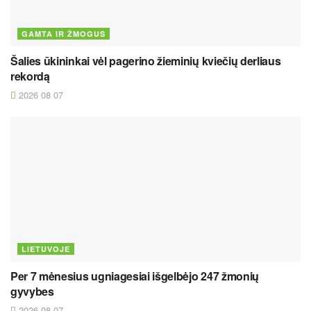
GAMTA IR ŽMOGUS
Šalies ūkininkai vėl pagerino žieminių kviečių derliaus
rekordą
2026 08 07
LIETUVOJE
Per 7 mėnesius ugniagesiai išgelbėjo 247 žmonių
gyvybes
2026 08 07