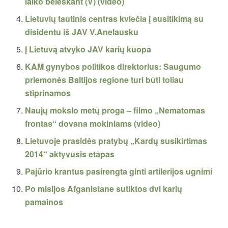
laiko beieškant (V) (video)
Lietuvių tautinis centras kviečia į susitikimą su
disidentu iš JAV V.Anelausku
Į Lietuvą atvyko JAV karių kuopa
KAM gynybos politikos direktorius: Saugumo
priemonės Baltijos regione turi būti toliau
stiprinamos
Naujų mokslo metų proga – filmo „Nematomas
frontas“ dovana mokiniams (video)
Lietuvoje prasidės pratybų „Kardų susikirtimas
2014“ aktyvusis etapas
Pajūrio krantus pasirengta ginti artilerijos ugnimi
Po misijos Afganistane sutiktos dvi karių
pamainos