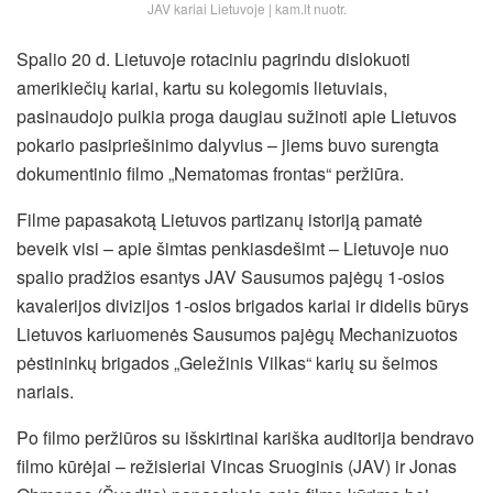
JAV kariai Lietuvoje | kam.lt nuotr.
Spalio 20 d. Lietuvoje rotaciniu pagrindu dislokuoti
amerikiečių kariai, kartu su kolegomis lietuviais,
pasinaudojo puikia proga daugiau sužinoti apie Lietuvos
pokario pasipriešinimo dalyvius – jiems buvo surengta
dokumentinio filmo „Nematomas frontas“ peržiūra.
Filme papasakotą Lietuvos partizanų istoriją pamatė
beveik visi – apie šimtas penkiasdešimt – Lietuvoje nuo
spalio pradžios esantys JAV Sausumos pajėgų 1-osios
kavalerijos divizijos 1-osios brigados kariai ir didelis būrys
Lietuvos kariuomenės
Sausumos pajėgų Mechanizuotos
pėstininkų brigados „Geležinis Vilkas“ karių su šeimos
nariais.
Po filmo peržiūros su išskirtinai kariška auditorija bendravo
filmo kūrėjai – režisieriai Vincas Sruoginis (JAV) ir Jonas