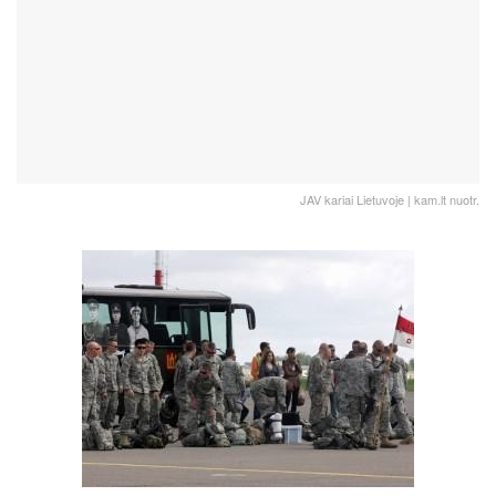
JAV kariai Lietuvoje | kam.lt nuotr.