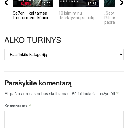
17:50
12:25
Se7en – kai tamsa
10 įsimintinų
„Septynių Ka
tampa meno kūriniu
detektyvinių serialų
Riteris" – kai
paprastumas
ALKO TURINYS
ALKO
TURINYS
Parašykite komentarą
El. pašto adresas nebus skelbiamas.
Būtini laukeliai pažymėti
*
Komentaras
*