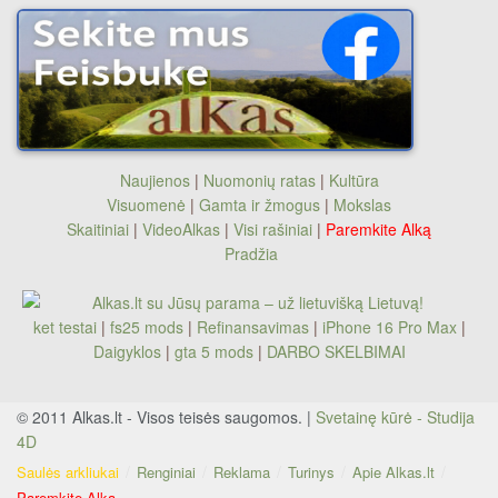
Naujienos
|
Nuomonių ratas
|
Kultūra
Visuomenė
|
Gamta ir žmogus
|
Mokslas
Skaitiniai
|
VideoAlkas
|
Visi rašiniai
|
Paremkite Alką
Pradžia
ket testai
|
fs25 mods
|
Refinansavimas
|
iPhone 16 Pro Max
|
Daigyklos
|
gta 5 mods
|
DARBO SKELBIMAI
© 2011 Alkas.lt - Visos teisės saugomos. |
Svetainę kūrė - Studija
4D
Saulės arkliukai
Renginiai
Reklama
Turinys
Apie Alkas.lt
Paremkite Alką