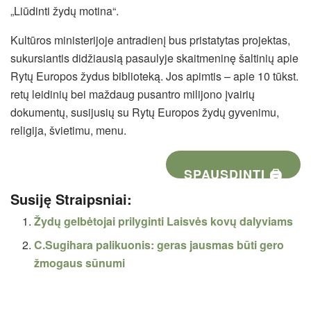
„Liūdinti žydų motina“.
Kultūros ministerijoje antradienį bus pristatytas projektas,
sukursiantis didžiausią pasaulyje skaitmeninę šaltinių apie
Rytų Europos žydus biblioteką. Jos apimtis – apie 10 tūkst.
retų leidinių bei maždaug pusantro milijono įvairių
dokumentų, susijusių su Rytų Europos žydų gyvenimu,
religija, švietimu, menu.
SPAUSDINTI 🖨
Susiję Straipsniai:
Žydų gelbėtojai prilyginti Laisvės kovų dalyviams
C.Sugihara palikuonis: geras jausmas būti gero
žmogaus sūnumi