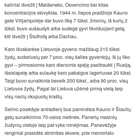
kaliniai išvežti į Maidaneko, Osvencimo bei kitas
koncentracijos stovyklas. 1944 m. liepos pradžioje Kauno
gete Vilijampolėje dar buvo likę 7 tūkst. žmonių, iš kurių 2
tūkst. buvo sušaudyti arba sudegė gyvi likviduojant getą;
kiti išvežti į Štuthofą arba Dachau.
Karo išvakarėse Lietuvoje gyveno maždaug 215 tūkst.
žydų, sudariusių per 7 proc. visų šalies gyventojų. Iš jų liko
gyvi – pirmosiomis karo dienomis spėję pasitraukti į Rusiją,
išsislapstę arba sulaukę karo pabaigos lageriuose 20 tūkst.
Taigi buvo sunaikinta beveik 200 tūkst., arba 90 proc. visų
Lietuvos žydų. Pagal tai Lietuva užėmė pirmą vietą tarp
visų nacių okupuotų kraštų.
Seimo posėdyje antradienį bus paminėtos Kauno ir Šiaulių
getų sunaikinimo 70-osios metinės. Panerių masinių
žudynių vietoje taip pat vyks minėjimas. Panevėžyje
renginiai prasidės atminties skvere, prie memorialo