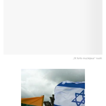
„IX forto muziejaus“ nuotr.