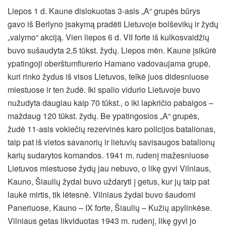
Liepos 1 d. Kaune dislokuotas 3-asis „A“ grupės būrys
gavo iš Berlyno įsakymą pradėti Lietuvoje bolševikų ir žydų
„valymo“ akciją. Vien liepos 6 d. VII forte iš kulkosvaidžių
buvo sušaudyta 2,5 tūkst. žydų. Liepos mėn. Kaune įsikūrė
ypatingoji oberštumfiurerio Hamano vadovaujama grupė,
kuri rinko žydus iš visos Lietuvos, telkė juos didesniuose
miestuose ir ten žudė. Iki spalio vidurio Lietuvoje buvo
nužudyta daugiau kaip 70 tūkst., o iki lapkričio pabaigos –
maždaug 120 tūkst. žydų. Be ypatingosios „A“ grupės,
žudė 11-asis vokiečių rezervinės karo policijos batalionas,
taip pat iš vietos savanorių ir lietuvių savisaugos batalionų
karių sudarytos komandos. 1941 m. rudenį mažesniuose
Lietuvos miestuose žydų jau nebuvo, o likę gyvi Vilniaus,
Kauno, Šiaulių žydai buvo uždaryti į getus, kur jų taip pat
laukė mirtis, tik lėtesnė. Vilniaus žydai buvo šaudomi
Paneriuose, Kauno – IX forte, Šiaulių – Kužių apylinkėse.
Vilniaus getas likviduotas 1943 m. rudenį, likę gyvi jo