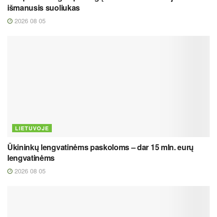
išmanusis suoliukas
2026 08 05
LIETUVOJE
Ūkininkų lengvatinėms paskoloms – dar 15 mln. eurų
lengvatinėms
2026 08 05