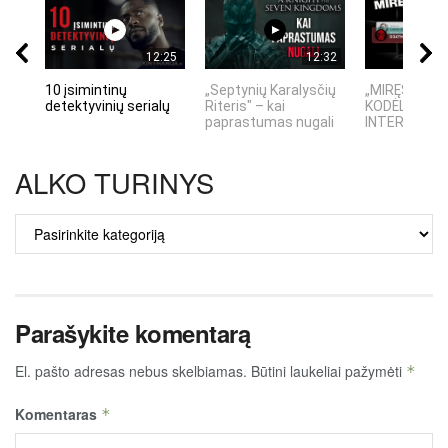
12:25
12:32
10 įsimintinų
„Septynių Karalysčių
„MIRĘS INTE
detektyvinių serialų
Riteris" – kai
KODĖL DIDŽIO
paprastumas nugali
INTERNETO N
ALKO TURINYS
ALKO
TURINYS
Parašykite komentarą
El. pašto adresas nebus skelbiamas.
Būtini laukeliai pažymėti
*
Komentaras
*