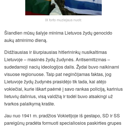
IX forto muziejaus nuotr.
Šiandien mūsų šalyje minima Lietuvos žydų genocido
aukų atminimo dieną.
Didžiausias ir šiurpiausias hitlerininkų nusikaltimas
Lietuvoje – masinės žydų žudynės. Antisemitizmas –
sudedamoji nacių ideologijos dalis. Žydai buvo naikinami
visuose regionuose. Taip pat neginčijamas faktas, jog
Lietuvoje žydų žudynės prasidėjo tik tada, kai atėjo
vokiečiai, kurie iškart paėmė į savo rankas policiją, karinius
lietuvių dalinius, visą valdžią ir todėl buvo atsakingi už
tvarkos palaikymą krašte.
Jau nuo 1941 m. pradžios Vokietijoje iš gestapo, SD ir SS
pareigūnų pradėta formuoti specialiosios paskirties grupes