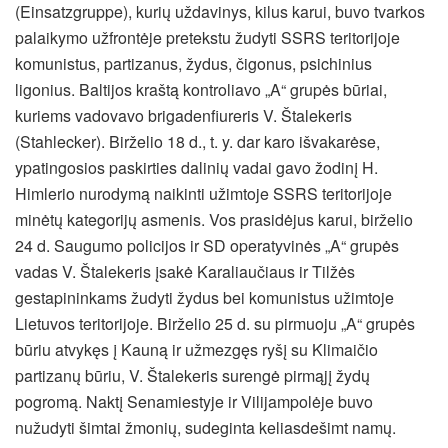
(Einsatzgruppe), kurių uždavinys, kilus karui, buvo tvarkos
palaikymo užfrontėje pretekstu žudyti SSRS teritorijoje
komunistus, partizanus, žydus, čigonus, psichinius
ligonius. Baltijos kraštą kontroliavo „A“ grupės būriai,
kuriems vadovavo brigadenfiureris V. Štalekeris
(Stahlecker). Birželio 18 d., t. y. dar karo išvakarėse,
ypatingosios paskirties dalinių vadai gavo žodinį H.
Himlerio nurodymą naikinti užimtoje SSRS teritorijoje
minėtų kategorijų asmenis. Vos prasidėjus karui, birželio
24 d. Saugumo policijos ir SD operatyvinės „A“ grupės
vadas V. Štalekeris įsakė Karaliaučiaus ir Tilžės
gestapininkams žudyti žydus bei komunistus užimtoje
Lietuvos teritorijoje. Birželio 25 d. su pirmuoju „A“ grupės
būriu atvykęs į Kauną ir užmezgęs ryšį su Klimaičio
partizanų būriu, V. Štalekeris surengė pirmąjį žydų
pogromą. Naktį Senamiestyje ir Vilijampolėje buvo
nužudyti šimtai žmonių, sudeginta keliasdešimt namų.