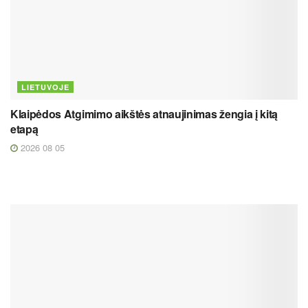
LIETUVOJE
Klaipėdos Atgimimo aikštės atnaujinimas žengia į kitą
etapą
2026 08 05