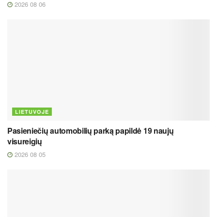
2026 08 06
LIETUVOJE
Pasieniečių automobilių parką papildė 19 naujų
visureigių
2026 08 05