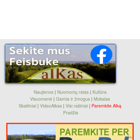
Naujienos
|
Nuomonių ratas
|
Kultūra
Visuomenė
|
Gamta ir žmogus
|
Mokslas
Skaitiniai
|
VideoAlkas
|
Visi rašiniai
|
Paremkite Alką
Pradžia