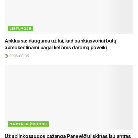
LIETUVOJE
Apklausa: dauguma už tai, kad sunkiasvoriai būtų
apmokestinami pagal keliams daromą poveikį
2026 08 05
GAMTA IR ŽMOGUS
Už aplinkosaugos pažangą Panevėžiui skirtas jau antras