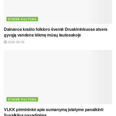
ETNINĖ KULTŪRA
Dainavos krašto folkloro šventė Druskininkuose atvers
gyvąją vandens tėkmę mūsų tautosakoje
2026 08 05
ETNINĖ KULTŪRA
VLKK pirmininkė apie sumanymą įstatyme panaikinti
Suvalkijos pavadinimą