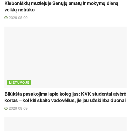
Kleboniškių muziejuje Senųjų amatų ir mokymų dieną
veiklų netrūko
2026 08 09
LIETUVOJE
Bliūkšta pasakojimai apie kolegijas: KVK studentai atvėrė
kortas – kol kiti skaito vadovėlius, jie jau užsidirba duonai
2026 08 09