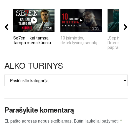
17:50
12:25
Se7en – kai tamsa
10 įsimintinų
„Septynių Ka
tampa meno kūriniu
detektyvinių serialų
Riteris" – kai
paprastumas
ALKO TURINYS
ALKO
TURINYS
Parašykite komentarą
El. pašto adresas nebus skelbiamas.
Būtini laukeliai pažymėti
*