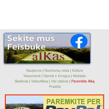
Naujienos
|
Nuomonių ratas
|
Kultūra
Visuomenė
|
Gamta ir žmogus
|
Mokslas
Skaitiniai
|
VideoAlkas
|
Visi rašiniai
|
Paremkite Alką
Pradžia