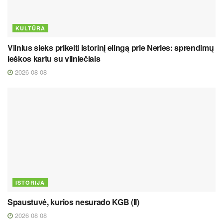
KULTŪRA
Vilnius sieks prikelti istorinį elingą prie Neries: sprendimų
ieškos kartu su vilniečiais
2026 08 08
ISTORIJA
Spaustuvė, kurios nesurado KGB (II)
2026 08 08