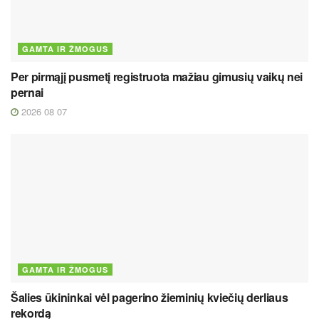
GAMTA IR ŽMOGUS
Per pirmąjį pusmetį registruota mažiau gimusių vaikų nei
pernai
2026 08 07
GAMTA IR ŽMOGUS
Šalies ūkininkai vėl pagerino žieminių kviečių derliaus
rekordą