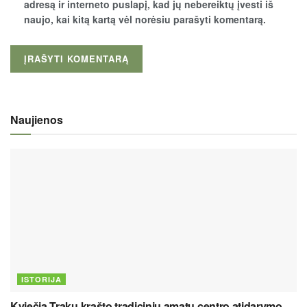
adresą ir interneto puslapį, kad jų nebereiktų įvesti iš
naujo, kai kitą kartą vėl norėsiu parašyti komentarą.
Naujienos
ISTORIJA
Kviečia Trakų krašto tradicinių amatų centro atidarymo