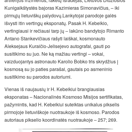
artilerijos inžinierius, raketų išradėjas, Lietuvos Didžiosios
Kunigaikštystės bajoras Kazimieras Simonavičius, – iki
pirmųjų lietuviškų palydovų.
Lankytojai parodoje galės
išvysti itin vertingų eksponatų. Pasak H. Kebeikio,
vertingiausi ir rečiausi tarp jų – lakūno bandytojo Rimanto
Antano Stankevičiaus rašyti laiškai, kosmonauto
Aleksejaus Kuraičio-Jelisejevo autografai, gauti po
susitikimo su juo. Ne ką mažiau vertingi – vokai,
vaizduojantys astronauto Karolio Bobko tris skrydžius į
kosmosą su jo paties parašai, gautais po asmeninio
susitikimo su parodos autoriumi.
Vienas iš naujausių ir H. Kebeikiui brangiausias
eksponatas – Nacionalinės Kosmoso Misijos sertifikatas,
pažymintis, kad H. Kebeikiui suteiktas unikalus pikselis
pirmojoje lietuviškoje nuotraukoje iš kosmoso. Parodos
autoriaus pikselio koordinatės nuotraukoje – 257; 269.