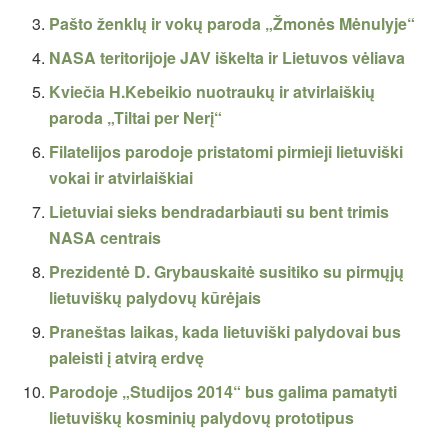
Pašto ženklų ir vokų paroda „Žmonės Mėnulyje“
NASA teritorijoje JAV iškelta ir Lietuvos vėliava
Kviečia H.Kebeikio nuotraukų ir atvirlaiškių
paroda „Tiltai per Nerį“
Filatelijos parodoje pristatomi pirmieji lietuviški
vokai ir atvirlaiškiai
Lietuviai sieks bendradarbiauti su bent trimis
NASA centrais
Prezidentė D. Grybauskaitė susitiko su pirmųjų
lietuviškų palydovų kūrėjais
Praneštas laikas, kada lietuviški palydovai bus
paleisti į atvirą erdvę
Parodoje „Studijos 2014“ bus galima pamatyti
lietuviškų kosminių palydovų prototipus