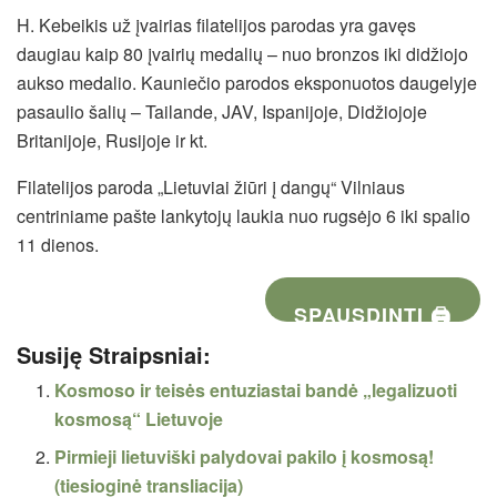
H. Kebeikis už įvairias filatelijos parodas yra gavęs
daugiau kaip 80 įvairių medalių – nuo bronzos iki didžiojo
aukso medalio. Kauniečio parodos eksponuotos daugelyje
pasaulio šalių – Tailande, JAV, Ispanijoje, Didžiojoje
Britanijoje, Rusijoje ir kt.
Filatelijos paroda „Lietuviai žiūri į dangų“ Vilniaus
centriniame pašte lankytojų laukia nuo rugsėjo 6 iki spalio
11 dienos.
SPAUSDINTI 🖨
Susiję Straipsniai:
Kosmoso ir teisės entuziastai bandė „legalizuoti
kosmosą“ Lietuvoje
Pirmieji lietuviški palydovai pakilo į kosmosą!
(tiesioginė transliacija)