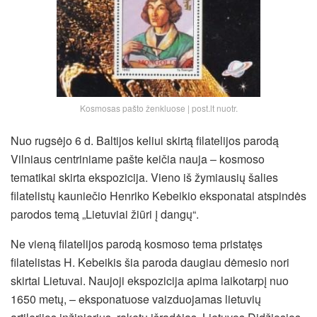
Kosmosas pašto ženkluose | post.lt nuotr.
Nuo rugsėjo 6 d. Baltijos keliui skirtą filatelijos parodą
Vilniaus centriniame pašte keičia nauja – kosmoso
tematikai skirta ekspozicija. Vieno iš žymiausių šalies
filatelistų kauniečio Henriko Kebeikio eksponatai atspindės
parodos temą „Lietuviai žiūri į dangų“.
Ne vieną filatelijos parodą kosmoso tema pristatęs
filatelistas H. Kebeikis šia paroda daugiau dėmesio nori
skirtai Lietuvai. Naujoji ekspozicija apima laikotarpį nuo
1650 metų, – eksponatuose vaizduojamas lietuvių