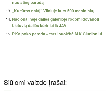
nuolatinę parodą
„Kultūros naktį“ Vilniuje kurs 500 menininkų
Nacionalinėje dailės galerijoje rodomi dovanoti
Lietuvių dailės kūriniai Iš JAV
P.Kalpoko paroda – tarsi puokštė M.K.Čiurlioniui
Siūlomi vaizdo įrašai: