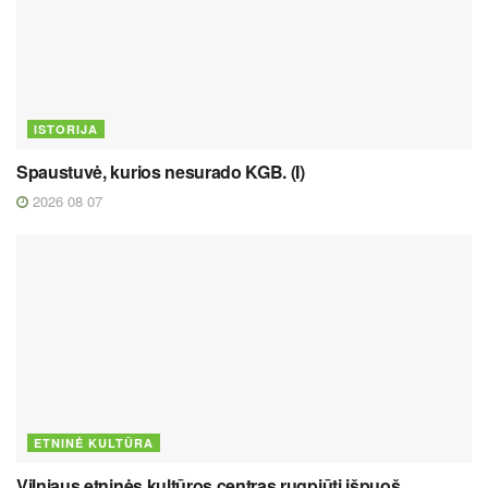
ISTORIJA
Spaustuvė, kurios nesurado KGB. (I)
2026 08 07
ETNINĖ KULTŪRA
Vilniaus etninės kultūros centras rugpjūtį išpuoš