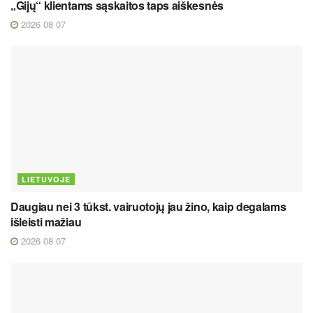
„Gijų“ klientams sąskaitos taps aiškesnės
2026 08 07
LIETUVOJE
Daugiau nei 3 tūkst. vairuotojų jau žino, kaip degalams
išleisti mažiau
2026 08 07