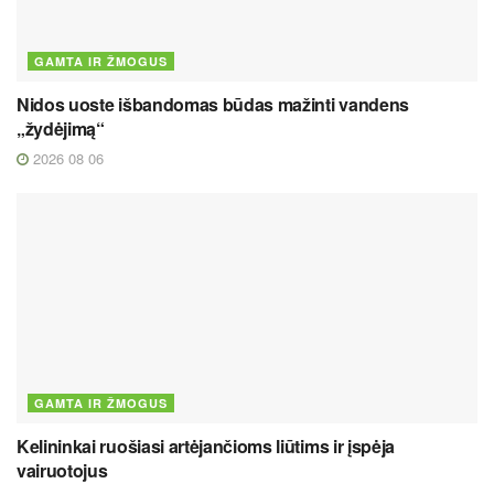
GAMTA IR ŽMOGUS
Nidos uoste išbandomas būdas mažinti vandens
„žydėjimą“
2026 08 06
GAMTA IR ŽMOGUS
Kelininkai ruošiasi artėjančioms liūtims ir įspėja
vairuotojus