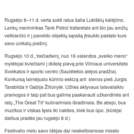
Rugsėjo 8–11 d. verta sukti ratus šalia Lukiškių kalėjimo.
Lenkų menininkas Tank Petrol trafaretais ant šio jau amžių
veikiančio ir į paveldo objektų sąrašą įtraukto pastato kurs
savo unikalų piešinį.
Rugsėjo 10 d., trečiadienį, nuo 16 valandos „sveiko meno“
mylėtojai kviečiami į didelę pievą prie Vilniaus universiteto
Sveikatos ir sporto centro (Saulėtekio alėjos pradžia).
Konkursą laimėjusio kūrinio eskizą ant sienos pieš Jurgis
Tarabilda ir Gabija Žilionytė. Užlies aktyvaus laisvalaikio
pramogos ir taip pat bus galima paskanauti užkandinės ant
ratų „The Great Tit“ kulinariniais išradimais. Be abejo, bus
muzikos ir viskas tęsis iki nakties, kiek bus ūpo. (kūrėjai
darbus pradės jau rugsėjo 8 d.)
Festivalio metu savo idėjas dar neskelbiamose miesto