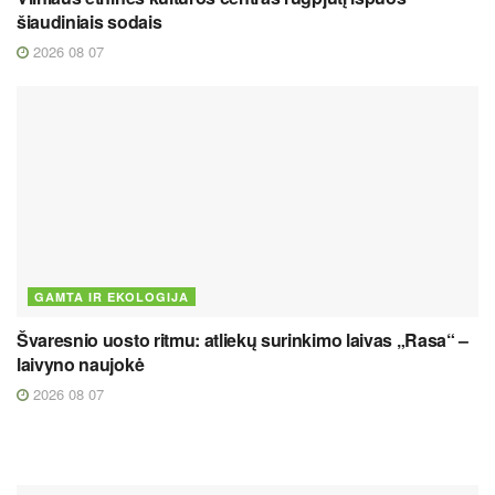
šiaudiniais sodais
2026 08 07
GAMTA IR EKOLOGIJA
Švaresnio uosto ritmu: atliekų surinkimo laivas „Rasa“ –
laivyno naujokė
2026 08 07