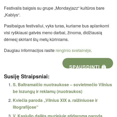
Festivalis baigsis su grupe „Mondayjazz“ kultūros bare
„Kablys“.
Pasibaigus festivaliui, vyks turas, kuriame bus aplankomi
visi ryškiausi gatvės meno darbai, žinoma, didžiausią
dėmesį skiriant šių metų kūriniams.
Daugiau informacijos rasite
renginio svetainėje
.
SPAUSDINTI 🖨
Susiję Straipsniai:
S. Baltramaičio nuotraukose – sovietmečio Vilnius
be lozungų ir reklamų (nuotraukos)
Kviečia paroda „Vilnius XIX a. raižiniuose ir
litografijose“
V. Kasiulio dailės muziejuje atidaromą parodą