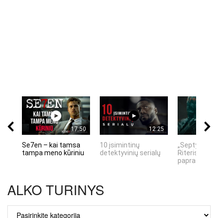
17:50
12:25
Se7en – kai tamsa
10 įsimintinų
„Septynių Ka
tampa meno kūriniu
detektyvinių serialų
Riteris" – kai
paprastumas
ALKO TURINYS
ALKO