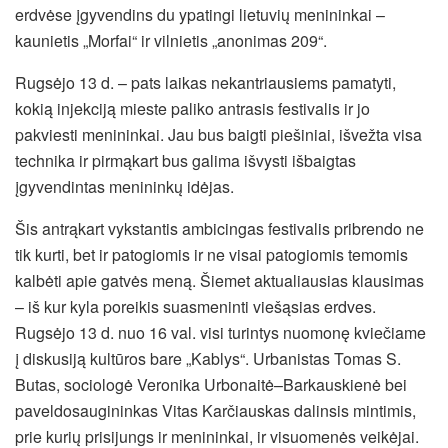
erdvėse įgyvendins du ypatingi lietuvių menininkai –
kaunietis „Morfai“ ir vilnietis „anonimas 209“.
Rugsėjo 13 d. – pats laikas nekantriausiems pamatyti,
kokią injekciją mieste paliko antrasis festivalis ir jo
pakviesti menininkai. Jau bus baigti piešiniai, išvežta visa
technika ir pirmąkart bus galima išvysti išbaigtas
įgyvendintas menininkų idėjas.
Šis antrąkart vykstantis ambicingas festivalis pribrendo ne
tik kurti, bet ir patogiomis ir ne visai patogiomis temomis
kalbėti apie gatvės meną. Šiemet aktualiausias klausimas
– iš kur kyla poreikis suasmeninti viešąsias erdves.
Rugsėjo 13 d. nuo 16 val. visi turintys nuomonę kviečiame
į diskusiją kultūros bare „Kablys“. Urbanistas Tomas S.
Butas, sociologė Veronika Urbonaitė–Barkauskienė bei
paveldosaugininkas Vitas Karčiauskas dalinsis mintimis,
prie kurių prisijungs ir menininkai, ir visuomenės veikėjai.