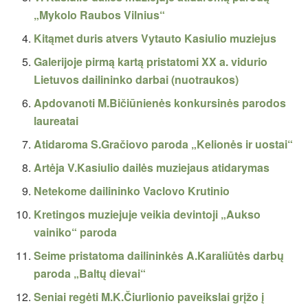
„Mykolo Raubos Vilnius“
Kitąmet duris atvers Vytauto Kasiulio muziejus
Galerijoje pirmą kartą pristatomi XX a. vidurio
Lietuvos dailininko darbai (nuotraukos)
Apdovanoti M.Bičiūnienės konkursinės parodos
laureatai
Atidaroma S.Gračiovo paroda „Kelionės ir uostai“
Artėja V.Kasiulio dailės muziejaus atidarymas
Netekome dailininko Vaclovo Krutinio
Kretingos muziejuje veikia devintoji „Aukso
vainiko“ paroda
Seime pristatoma dailininkės A.Karaliūtės darbų
paroda „Baltų dievai“
Seniai regėti M.K.Čiurlionio paveikslai grįžo į