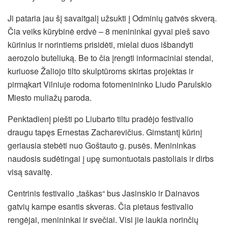
Ji pataria jau šį savaitgalį užsukti į Odminių gatvės skverą.
Čia veiks kūrybinė erdvė – 8 menininkai gyvai pieš savo
kūrinius ir norintiems prisidėti, mielai duos išbandyti
aerozolo buteliuką. Be to čia įrengti informaciniai stendai,
kuriuose Žaliojo tilto skulptūroms skirtas projektas ir
pirmąkart Vilniuje rodoma fotomenininko Liudo Parulskio
Miesto muliažų paroda.
Penktadienį piešti po Liubarto tiltu pradėjo festivalio
draugu tapęs Ernestas Zacharevičius. Gimstantį kūrinį
geriausia stebėti nuo Goštauto g. pusės. Menininkas
naudosis sudėtingai į upę sumontuotais pastoliais ir dirbs
visą savaitę.
Centrinis festivalio „taškas“ bus Jasinskio ir Dainavos
gatvių kampe esantis skveras. Čia pietaus festivalio
rengėjai, menininkai ir svečiai. Visi jie laukia norinčių