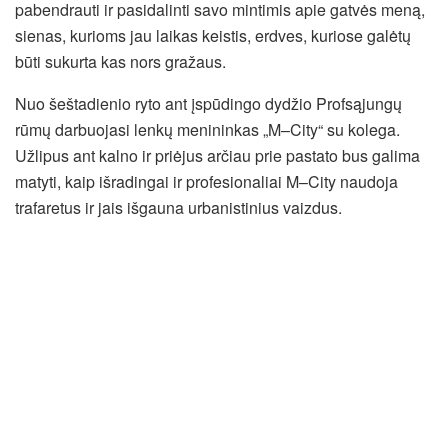
pabendrauti ir pasidalinti savo mintimis apie gatvės meną,
sienas, kurioms jau laikas keistis, erdves, kuriose galėtų
būti sukurta kas nors gražaus.
Nuo šeštadienio ryto ant įspūdingo dydžio Profsąjungų
rūmų darbuojasi lenkų menininkas „M–City“ su kolega.
Užlipus ant kalno ir priėjus arčiau prie pastato bus galima
matyti, kaip išradingai ir profesionaliai M–City naudoja
trafaretus ir jais išgauna urbanistinius vaizdus.