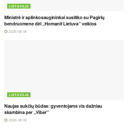
LIETUVOJE
Ministrė ir aplinkosaugininkai susitiko su Pagirių
bendruomene dėl „Homanit Lietuva“ veiklos
2026 08 06
LIETUVOJE
Naujas sukčių būdas: gyventojams vis dažniau
skambina per „Viber“
2026 08 06