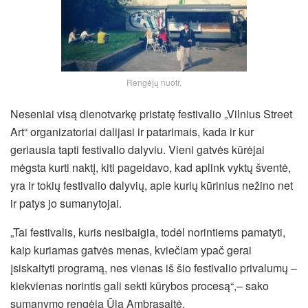
Rengėjų nuotr.
Neseniai visą dienotvarkę pristatę festivalio „Vilnius Street
Art“ organizatoriai dalijasi ir patarimais, kada ir kur
geriausia tapti festivalio dalyviu. Vieni gatvės kūrėjai
mėgsta kurti naktį, kiti pageidavo, kad aplink vyktų šventė,
yra ir tokių festivalio dalyvių, apie kurių kūrinius nežino net
ir patys jo sumanytojai.
„Tai festivalis, kuris nesibaigia, todėl norintiems pamatyti,
kaip kuriamas gatvės menas, kviečiam ypač gerai
įsiskaityti programą, nes vienas iš šio festivalio privalumų –
kiekvienas norintis gali sekti kūrybos procesą“,
– sako
sumanymo rengėja Ūla Ambrasaitė.