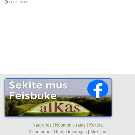
2026 08 06
Naujienos
|
Nuomonių ratas
|
Kultūra
Visuomenė
|
Gamta ir žmogus
|
Mokslas