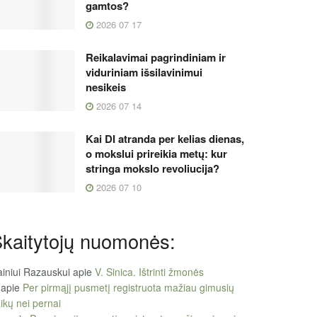
gamtos?
2026 07 17
Reikalavimai pagrindiniam ir
viduriniam išsilavinimui
nesikeis
2026 07 14
Kai DI atranda per kelias dienas,
o mokslui prireikia metų: kur
stringa mokslo revoliucija?
2026 07 10
kaitytojų nuomonės:
iniui Razauskui
apie
V. Sinica. Ištrinti žmonės
apie
Per pirmąjį pusmetį registruota mažiau gimusių
ikų nei pernai