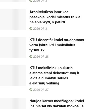
2026 07 31
Architektūros istorikas
pasakoja, kodėl miestus reikia
ne aplankyti, o patirti
2026 07 31
KTU docentė: kodėl studentams
verta įsitraukti į mokslinius
tyrimus?
2026 07 28
KTU mokslininkų sukurta
sistema stebi debesuotumą ir
leidžia numatyti saulės
elektrinių veikimą
2026 07 27
Naujos kartos medžiagos: kodėl
inžinieriai vis dažniau mokosi iš