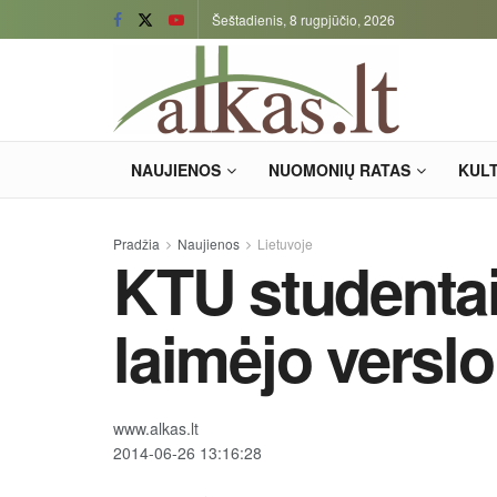
Šeštadienis, 8 rugpjūčio, 2026
NAUJIENOS
NUOMONIŲ RATAS
KUL
Pradžia
Naujienos
Lietuvoje
KTU studentai 
laimėjo versl
www.alkas.lt
2014-06-26 13:16:28