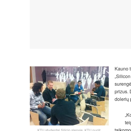
Kauno t
„Silico
surengė 
prizus.
dolerių 
„Ko
te
taikomo
KTU studentai Silicio slenyje. KTU nuotr.