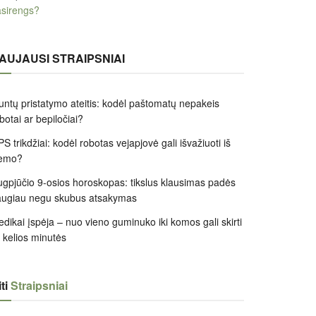
sirengs?
AUJAUSI STRAIPSNIAI
untų pristatymo ateitis: kodėl paštomatų nepakeis
botai ar bepiločiai?
S trikdžiai: kodėl robotas vejapjovė gali išvažiuoti iš
iemo?
gpjūčio 9-osios horoskopas: tikslus klausimas padės
augiau negu skubus atsakymas
dikai įspėja – nuo vieno guminuko iki komos gali skirti
k kelios minutės
ti
Straipsniai