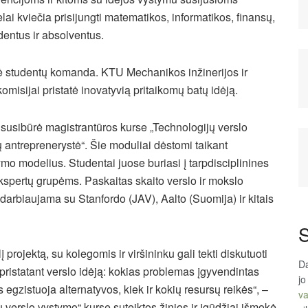
i kviečia prisijungti matematikos, informatikos, finansų,
dentus ir absolventus.
inė studentų komanda. KTU Mechanikos inžinerijos ir
komisijai pristatė inovatyvią pritaikomų batų idėją.
usibūrė magistrantūros kurse „Technologijų verslo
 antreprenerystė“. Šie moduliai dėstomi taikant
ymo modelius. Studentai juose buriasi į tarpdisciplinines
i ekspertų grupėms. Paskaitas skaito verslo ir mokslo
adarbiaujama su Stanfordo (JAV), Aalto (Suomija) ir kitais
S
į projektą, su kolegomis ir viršininku gali tekti diskutuoti
Da
pristatant verslo idėją: kokias problemas įgyvendintas
jo
os egzistuoja alternatyvos, kiek ir kokių resursų reikės“, –
va
ų verslo vystymo“ kurse suteiktos žinios ir įgūdžiai išmokė