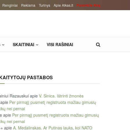
Renginiai
Reklama
Turinys
Apie Alkas.lt
Paremkite Alką
S
SKAITINIAI
VISI RAŠINIAI
KAITYTOJŲ PASTABOS
iniui Razauskui
apie
V. Sinica. Ištrinti žmonės
apie
Per pirmąjį pusmetį registruota mažiau gimusių
ikų nei pernai
le
apie
Per pirmąjį pusmetį registruota mažiau gimusių
ikų nei pernai
++
apie
A. Medalinskas. Ar Putinas lauks, kol NATO