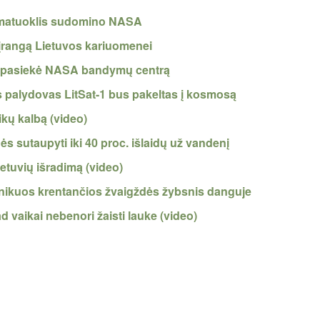
o matuoklis sudomino NASA
įrangą Lietuvos kariuomenei
au pasiekė NASA bandymų centrą
as palydovas LitSat-1 bus pakeltas į kosmosą
ikų kalbą (video)
s sutaupyti iki 40 proc. išlaidų už vandenį
ietuvių išradimą (video)
inikuos krentančios žvaigždės žybsnis danguje
d vaikai nebenori žaisti lauke (video)