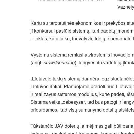
Vaznely
Kartu su tarptautinės ekonomikos ir prekybos stu
ji konkursui pasiūlė sistemą, kuri padėtų įmonė
– tokias, kaip laiko, inovatyvių idėjų ir personalo
Vystoma sistema remiasi atvirosiomis inovacijo
(angl.
crowdsourcing
), lengvesniu vartotojų įtra
„Lietuvoje tokių sistemų dar nėra, egzistuojančios
Lietuvos rinkai. Planuojame pradėti nuo Lietuvo
ir realizavus sistemos modulius, kurie padėtų išsisk
Sistema veiks „debesyse“, tad bus patogi ir leng
pridurdamos, kad visų sumanymo detalių atskleist
Tūkstančio JAV dolerių laimėjimas gali būti panau
tyrimams, marketingui, knygoms, kursams, konfer