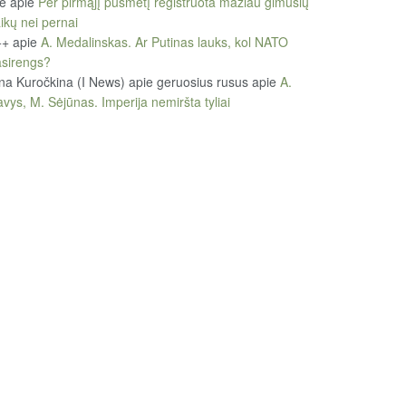
le
apie
Per pirmąjį pusmetį registruota mažiau gimusių
ikų nei pernai
++
apie
A. Medalinskas. Ar Putinas lauks, kol NATO
sirengs?
na Kuročkina (I News) apie geruosius rusus
apie
A.
vys, M. Sėjūnas. Imperija nemiršta tyliai