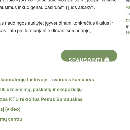
vi
lausimus ir kuo geriau pasiruošti į juos atsakyti.
va
+
pa
us naudingos ateityje: įgyvendinant konkrečius tikslus ir
In
nišas, taip pat formuojant ir dirbant komandoje,
Na
SPAUSDINTI 🖨
 laboratorijų Lietuvoje – švarusis kambarys
100 užsiėmimų, paskaitų ir ekspozicijų
nktas KTU rektorius Petras Baršauskas
sį (video)
imų centru