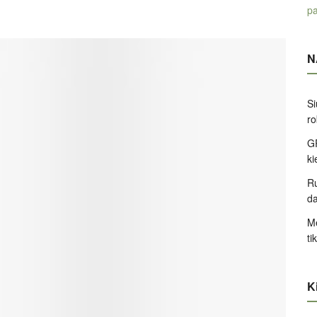
pa
N
Si
ro
GP
k
Ru
d
Me
ti
Ki