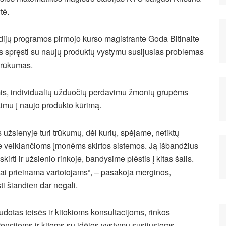
tė.
dijų programos pirmojo kurso magistrante Goda Bitinaite
ms spręsti su naujų produktų vystymu susijusias problemas
 trūkumas.
mis, individualių užduočių perdavimu žmonių grupėms
ukimu į naujo produkto kūrimą.
 užsienyje turi trūkumų, dėl kurių, spėjame, netiktų
je veikiančioms įmonėms skirtos sistemos. Ją išbandžius
irti ir užsienio rinkoje, bandysime plėstis į kitas šalis.
vai prieinama vartotojams“, – pasakoja merginos,
i šiandien dar negali.
dotas teisės ir kitokioms konsultacijoms, rinkos
encijoms ir kitoms su idėjos vystymu susijusioms