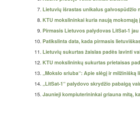
Lietuvių išrastas unikalus galvospūdži
KTU mokslininkai kuria naują mokomąją 
Pirmasis Lietuvos palydovas LitSat-1 j
Patikslinta data, kada pirmasis lietuvišk
Lietuvių sukurtas žaislas padės lavinti va
KTU mokslininkų sukurtas prietaisas padė
„Mokslo sriuba“: Apie slėgį ir milžinišką l
„LitSat-1“ palydovo skrydžio pabaigą va
Jaunieji kompiuterininkai griauna mitą, ka