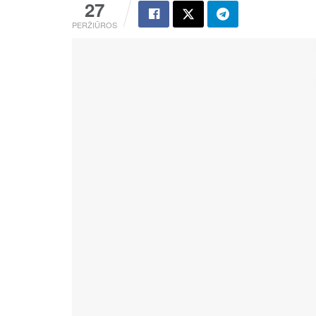
27
PERŽIŪROS