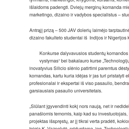
išlaidoms padengti. Dviejų merginų komanda miela
marketingo, dizaino ir vadybos specialistus – stu
Antrąjį prizą – 500 JAV dolerių laimėjo tarptaut
dizaino fakulteto studentai iš Indijos ir Nigerijos 
Konkurse dalyvavusios studentų komandos s
vystymas“ bei bakalauro kurse „Technologijų
inovatyvius Silicio slėnio patirtimi paremtus dėst
komandas, kartu kuria idėjas ir jas turi pristatyt
profesionalai ir ekspertai iš viso pasaulio, bendr
garsiausiais pasaulio universitetais.
„Siūlant įgyvendinti kokį nors naują, net ir nedidel
panašiomis temomis, kaip kad su investuotojais, 
projektas išspręstų, ar jį tikrai verta pradėti, koki
teigia K. Vaznelytė, pridurdama, jog „Technologij