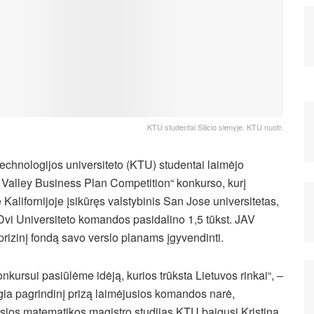
KTU studentai Silicio slenyje. KTU nuotr.
echnologijos universiteto (KTU) studentai laimėjo
n Valley Business Plan Competition“ konkurso, kurį
Kalifornijoje įsikūręs valstybinis San Jose universitetas,
 Dvi Universiteto komandos pasidalino 1,5 tūkst. JAV
prizinį fondą savo verslo planams įgyvendinti.
nkursui pasiūlėme idėją, kurios trūksta Lietuvos rinkai“, –
igia pagrindinį prizą laimėjusios komandos narė,
sios matematikos magistro studijas KTU baigusi Kristina