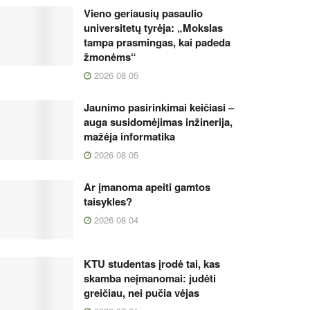
Vieno geriausių pasaulio
universitetų tyrėja: „Mokslas
tampa prasmingas, kai padeda
žmonėms“
2026 08 05
Jaunimo pasirinkimai keičiasi –
auga susidomėjimas inžinerija,
mažėja informatika
2026 08 05
Ar įmanoma apeiti gamtos
taisykles?
2026 08 04
KTU studentas įrodė tai, kas
skamba neįmanomai: judėti
greičiau, nei pučia vėjas