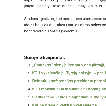
įtaigiau pristatyti savo idėjas, numatyti galimus k
Studentai įsitikinę, kad antreprenerystės žinios b
idėjas bei siekiant įsilieti į naujas darbo rinkos 
bendradarbiaujant su įmonėmis.
Susiję Straipsniai:
„Santakos“ slėnyje įrengta viena pirmųjų
KTU vyksiančioje „Tyrėjų naktyje“ – per 
Rektorių konferencijos prezidentu perri
KTU mokslininkai tobulina elektroninę no
Lietuva tapo Žemės magnetinio lauko tyr
Kaune pradėjo veikti unikali sistema