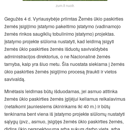
zum.lt nuotr.
Gegužės 4 d. Vyriausybėje priimtas Žemės ūkio paskirties
žemės įsigijimo įstatymo pakeitimo įstatymo (vadinamojo
žemės rinkos saugiklių tobulinimo įstatymo) projektas.
Įstatymo projekte siūloma nustatyti, kad leidimą įsigyti
žemės ūkio paskirties žemės išduotų savivaldybės
administracijos direktorius, o ne Nacionalinė žemės
tarnyba, kaip yra šiuo metu. Šia nuostata siekiama į žemės
ūkio paskirties žemės įsigijimo procesą įtraukti ir vietos
savivaldą.
Minėtasis leidimas būtų išduodamas, jei asmuo atitinka
žemės ūkio paskirties žemės įgijėjui keliamus reikalavimus
(netaikomi jauniesiems ūkininkams iki 40 m.) ir būtų
tenkinama bent viena iš įstatymo projekte siūlomų nustatyti
sąlygų (pvz., asmuo, įsigijęs žemės ūkio paskirties žemės,
didins ūkio perspektyvumą arba sukurs darbo vietą, arba