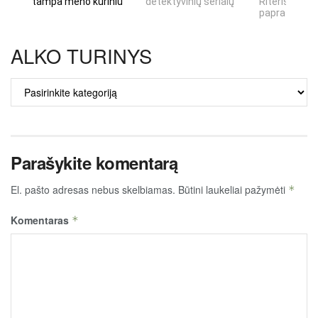
tampa meno kūriniu
detektyvinių serialų
Riteris" – kai
paprastumas
ALKO TURINYS
ALKO
TURINYS
Parašykite komentarą
El. pašto adresas nebus skelbiamas.
Būtini laukeliai pažymėti
*
Komentaras
*