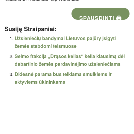
SPAUSDINTI 🖨
Susiję Straipsniai:
Užsieniečių bandymai Lietuvos pajūry įsigyti
žemės stabdomi teismuose
Seimo frakcija „Drąsos kelias“ kelia klausimą dėl
dabartinio žemės pardavinėjimo užsieniečiams
Didesnė parama bus teikiama smulkiems ir
aktyviems ūkininkams