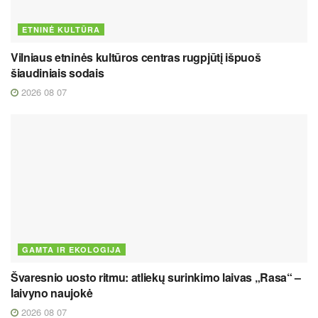
ETNINĖ KULTŪRA
Vilniaus etninės kultūros centras rugpjūtį išpuoš
šiaudiniais sodais
2026 08 07
GAMTA IR EKOLOGIJA
Švaresnio uosto ritmu: atliekų surinkimo laivas „Rasa“ –
laivyno naujokė
2026 08 07