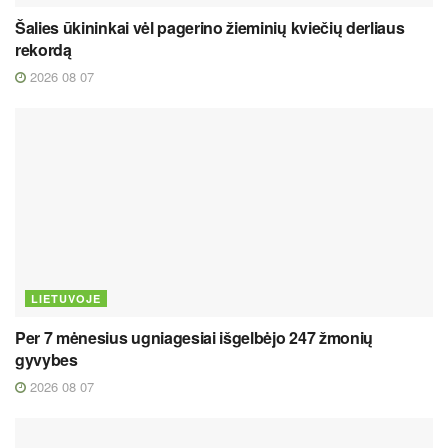
Šalies ūkininkai vėl pagerino žieminių kviečių derliaus
rekordą
2026 08 07
LIETUVOJE
Per 7 mėnesius ugniagesiai išgelbėjo 247 žmonių
gyvybes
2026 08 07