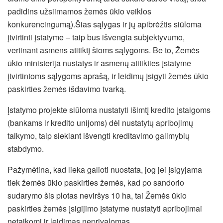
padidins užsiimamos žemės ūkio veiklos
konkurencingumą).
Šias sąlygas ir jų apibrėžtis siūloma
įtvirtinti įstatyme – taip bus išvengta subjektyvumo,
vertinant asmens atitiktį šioms sąlygoms. Be to, Žemės
ūkio ministerija nustatys ir asmenų atitikties įstatyme
įtvirtintoms sąlygoms aprašą, ir leidimų įsigyti žemės ūkio
paskirties žemės išdavimo tvarką.
Įstatymo projekte siūloma nustatyti išimtį kredito įstaigoms
(bankams ir kredito unijoms) dėl nustatytų apribojimų
taikymo, taip siekiant išvengti kreditavimo galimybių
stabdymo.
Pažymėtina, kad lieka galioti nuostata, jog jei įsigyjama
tiek žemės ūkio paskirties žemės, kad po sandorio
sudarymo šis plotas neviršys 10 ha, tai Žemės ūkio
paskirties žemės įsigijimo įstatyme nustatyti apribojimai
netaikomi ir leidimas neprivalomas.