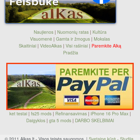
Naujienos
|
Nuomonių ratas
|
Kultūra
Visuomenė
|
Gamta ir žmogus
|
Mokslas
Skaitiniai
|
VideoAlkas
|
Visi rašiniai
|
Paremkite Alką
Pradžia
ket testai
|
fs25 mods
|
Refinansavimas
|
iPhone 16 Pro Max
|
Daigyklos
|
gta 5 mods
|
DARBO SKELBIMAI
© 2011 Alkas.lt - Visos teisės saugomos. |
Svetainę kūrė - Studija