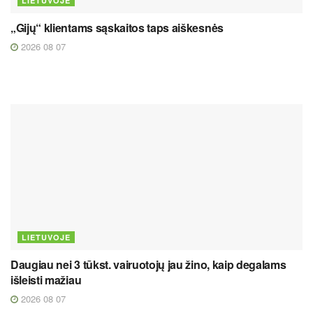
LIETUVOJE
„Gijų“ klientams sąskaitos taps aiškesnės
2026 08 07
LIETUVOJE
Daugiau nei 3 tūkst. vairuotojų jau žino, kaip degalams
išleisti mažiau
2026 08 07