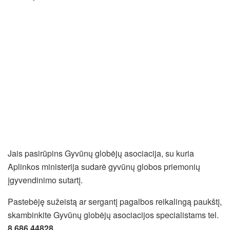
Jais pasirūpins Gyvūnų globėjų asociacija, su kuria
Aplinkos ministerija sudarė gyvūnų globos priemonių
įgyvendinimo sutartį.
Pastebėję sužeistą ar sergantį pagalbos reikalingą paukštį,
skambinkite Gyvūnų globėjų asociacijos specialistams tel.
8 686 44828
.