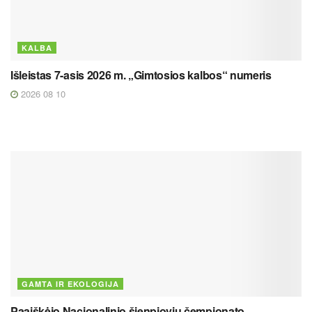
KALBA
Išleistas 7-asis 2026 m. „Gimtosios kalbos“ numeris
2026 08 10
GAMTA IR EKOLOGIJA
Paaiškėjo Nacionalinio šienpjovių čempionato