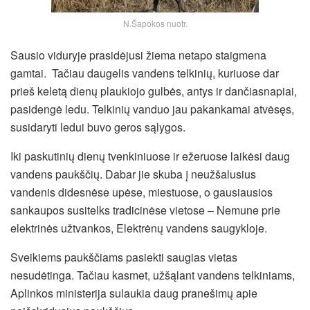
N.Šapokos nuotr.
Sausio viduryje prasidėjusi žiema netapo staigmena
gamtai. Tačiau daugelis vandens telkinių, kuriuose dar
prieš keletą dienų plaukiojo gulbės, antys ir dančiasnapiai,
pasidengė ledu. Telkinių vanduo jau pakankamai atvėsęs,
susidaryti ledui buvo geros sąlygos.
Iki paskutinių dienų tvenkiniuose ir ežeruose laikėsi daug
vandens paukščių. Dabar jie skuba į neužšalusius
vandenis didesnėse upėse, miestuose, o gausiausios
sankaupos susitelks tradicinėse vietose – Nemune prie
elektrinės užtvankos, Elektrėnų vandens saugykloje.
Sveikiems paukščiams pasiekti saugias vietas
nesudėtinga. Tačiau kasmet, užšąlant vandens telkiniams,
Aplinkos ministerija sulaukia daug pranešimų apie