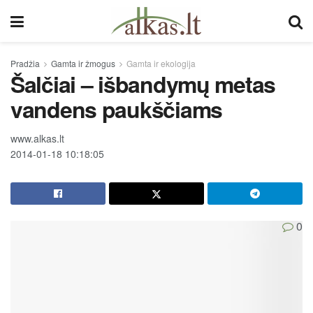
Pradžia
Gamta ir žmogus
Gamta ir ekologija
Šalčiai – išbandymų metas
vandens paukščiams
www.alkas.lt
2014-01-18 10:18:05
0