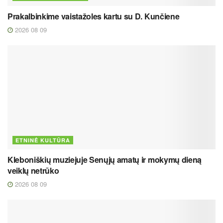
Prakalbinkime vaistažoles kartu su D. Kunčiene
2026 08 09
ETNINĖ KULTŪRA
Kleboniškių muziejuje Senųjų amatų ir mokymų dieną
veiklų netrūko
2026 08 09