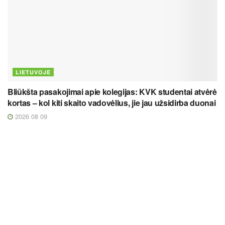
LIETUVOJE
Bliūkšta pasakojimai apie kolegijas: KVK studentai atvėrė
kortas – kol kiti skaito vadovėlius, jie jau užsidirba duonai
2026 08 09