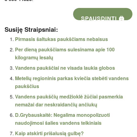
SPAUSDINTI 🖨
Susiję Straipsniai:
Pirmasis šaltukas paukščiams nebaisus
Per dieną paukščiams sulesinama apie 100
kilogramų lesalų
Vandens paukščiai ne visada laukia globos
Metelių regioninis parkas kviečia stebėti vandens
paukščius
Vandens paukščių medžioklė žūčiai pasmerkia
nemažai dar neskraidančių ančiukų
D.Grybauskaitė: Negalima monopolizuoti
naudojimosi šalies vandens telkiniais
Kaip atskirti prišalusią gulbę?