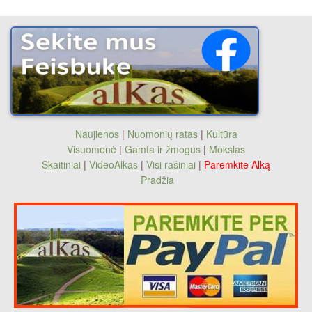
Naujienos
|
Nuomonių ratas
|
Kultūra
Visuomenė
|
Gamta ir žmogus
|
Mokslas
Skaitiniai
|
VideoAlkas
|
Visi rašiniai
|
Paremkite Alką
Pradžia