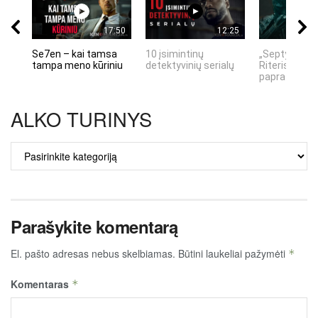
17:50
12:25
Se7en – kai tamsa
10 įsimintinų
„Septynių Ka
tampa meno kūriniu
detektyvinių serialų
Riteris" – kai
paprastumas
ALKO TURINYS
ALKO
TURINYS
Parašykite komentarą
El. pašto adresas nebus skelbiamas.
Būtini laukeliai pažymėti
*
Komentaras
*