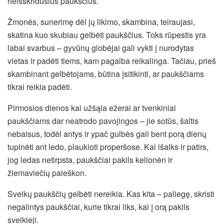
neišskridusius paukščius.
Žmonės, sunerimę dėl jų likimo, skambina, teiraujasi,
skatina kuo skubiau gelbėti paukščius. Toks rūpestis yra
labai svarbus – gyvūnų globėjai gali vykti į nurodytas
vietas ir padėti tiems, kam pagalba reikalinga. Tačiau, prieš
skambinant gelbėtojams, būtina įsitikinti, ar paukščiams
tikrai reikia padėti.
Pirmosios dienos kai užšąla ežerai ar tvenkiniai
paukščiams dar neatrodo pavojingos – jie sotūs, šaltis
nebaisus, todėl antys ir ypač gulbės gali bent porą dienų
tupinėti ant ledo, plaukioti properšose. Kai išalks ir patirs,
jog ledas netirpsta, paukščiai pakils kelionėn ir
žiemaviečių paieškon.
Sveikų paukščių gelbėti nereikia. Kas kita – paliegę, skristi
negalintys paukščiai, kurie tikrai liks, kai į orą pakils
sveikieji.