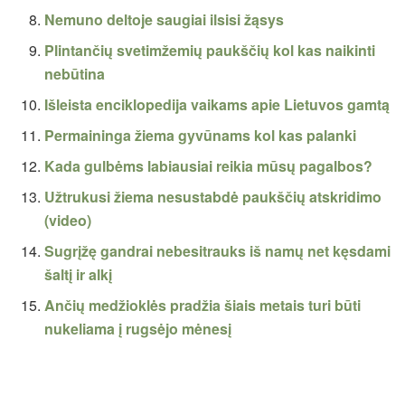
Nemuno deltoje saugiai ilsisi žąsys
Plintančių svetimžemių paukščių kol kas naikinti
nebūtina
Išleista enciklopedija vaikams apie Lietuvos gamtą
Permaininga žiema gyvūnams kol kas palanki
Kada gulbėms labiausiai reikia mūsų pagalbos?
Užtrukusi žiema nesustabdė paukščių atskridimo
(video)
Sugrįžę gandrai nebesitrauks iš namų net kęsdami
šaltį ir alkį
Ančių medžioklės pradžia šiais metais turi būti
nukeliama į rugsėjo mėnesį