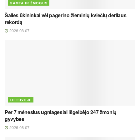
GAMTA IR ŽMOGUS
Šalies ūkininkai vėl pagerino žieminių kviečių derliaus
rekordą
2026 08 07
LIETUVOJE
Per 7 mėnesius ugniagesiai išgelbėjo 247 žmonių
gyvybes
2026 08 07