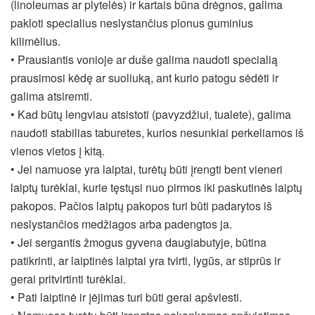
(linoleumas ar plytelės) ir kartais būna drėgnos, galima
pakloti specialius neslystančius plonus guminius
kilimėlius.
• Prausiantis vonioje ar duše galima naudoti specialią
prausimosi kėdę ar suoliuką, ant kurio patogu sėdėti ir
galima atsiremti.
• Kad būtų lengviau atsistoti (pavyzdžiui, tualete), galima
naudoti stabilias taburetes, kurios nesunkiai perkeliamos iš
vienos vietos į kitą.
• Jei namuose yra laiptai, turėtų būti įrengti bent vieneri
laiptų turėklai, kurie tęstųsi nuo pirmos iki paskutinės laiptų
pakopos. Pačios laiptų pakopos turi būti padarytos iš
neslystančios medžiagos arba padengtos ja.
• Jei sergantis žmogus gyvena daugiabutyje, būtina
patikrinti, ar laiptinės laiptai yra tvirti, lygūs, ar stiprūs ir
gerai pritvirtinti turėklai.
• Pati laiptinė ir įėjimas turi būti gerai apšviesti.