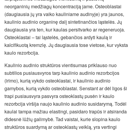
neorganinių medžiagų koncentraciją jame. Osteoblastai
(daugiausia jų yra vaiko kauliniame audinyje) yra jaunos,
kaulinio audinio organinę dalį sintetinančios ląstelės. Jų
daugiausia yra ten, kur kaulas persitvarko ar regeneruoja.
Osteoklastai – tai ląstelės, gebančios ardyti kaulą ir
kalcifikuotą kremzlę. Jų daugiausia tose vietose, kur vyksta
kaulo rezorbcija.
Kaulinio audinio struktūros vientisumas priklauso nuo
subtilios pusiausvyros tarp kaulinio audinio rezorbcijos
(irimo), kurią vykdo osteoklastai, ir kaulinio audinio
gamybos, kurią vykdo osteoblastai. Senstant ar dėl ligos ši
trapi pusiausvyra pasvyra osteoklastų pusėn ir kaulo
rezorbcija viršija naujo kaulinio audinio susidarymą. Todėl
kaulai tampa mažiau elastingi, pasidaro trapūs ir atsiranda
didesnė lūžių galimybė. Tad vaistai, kurie slopina kaulo
struktūros suardymą ar osteoklastų veiklą, yra vertingi