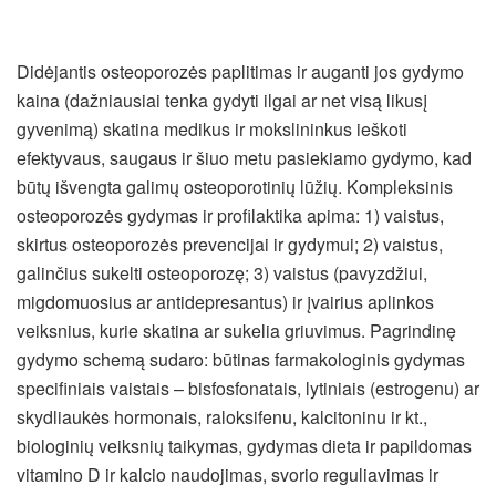
Didėjantis osteoporozės paplitimas ir auganti jos gydymo
kaina (dažniausiai tenka gydyti ilgai ar net visą likusį
gyvenimą) skatina medikus ir mokslininkus ieškoti
efektyvaus, saugaus ir šiuo metu pasiekiamo gydymo, kad
būtų išvengta galimų osteoporotinių lūžių. Kompleksinis
osteoporozės gydymas ir profilaktika apima: 1) vaistus,
skirtus osteoporozės prevencijai ir gydymui; 2) vaistus,
galinčius sukelti osteoporozę; 3) vaistus (pavyzdžiui,
migdomuosius ar antidepresantus) ir įvairius aplinkos
veiksnius, kurie skatina ar sukelia griuvimus. Pagrindinę
gydymo schemą sudaro: būtinas farmakologinis gydymas
specifiniais vaistais – bisfosfonatais, lytiniais (estrogenu) ar
skydliaukės hormonais, raloksifenu, kalcitoninu ir kt.,
biologinių veiksnių taikymas, gydymas dieta ir papildomas
vitamino D ir kalcio naudojimas, svorio reguliavimas ir