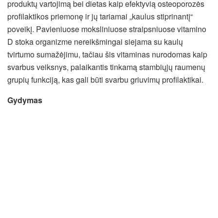
produktų vartojimą bei dietas kaip efektyvią osteoporozės
profilaktikos priemonę ir jų tariamai „kaulus stiprinantį“
poveikį. Pavieniuose moksliniuose straipsniuose vitamino
D stoka organizme nereikšmingai siejama su kaulų
tvirtumo sumažėjimu, tačiau šis vitaminas nurodomas kaip
svarbus veiksnys, palaikantis tinkamą stambiųjų raumenų
grupių funkciją, kas gali būti svarbu griuvimų profilaktikai.
Gydymas