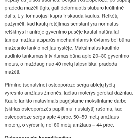
pradeda mažėti ūgis, gali deformuotis stuburo krūtininė
dalis, t. y. formuojasi kupra ir skauda kaulus. Reikėtų
pažymėti, kad kaulų retėjimas senstant yra normalus
reiškinys ir antroje gyvenimo pusėje kaulai natūraliai
tampa mažiau atsparūs mechaniniams krūviams bei būna
mažesnio tankio nei jaunystėje. Maksimalus kaulinio
audinio tankumas ir tvirtumas būna apie 20–30 gyvenimo
metus, o maždaug nuo 40 metų laipsniškai pradeda
mažėti.
Pirmine (senatvine) osteoporoze serga abiejų lyčių
vyresnio amžiaus žmonės, tačiau moterys gerokai dažniau.
Kaulo tankio matavimais pagrįstame moksliniame darbe
(skirtas osteoporozės paplitimui nustatyti) rašoma, kad
osteoporoze serga apie 4 proc. 50–59 metų amžiaus
moterų, o vyresnių nei 80 metų amžiaus – 44 proc.
Osteoporozės komplikacijos