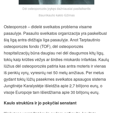
Dėl osteoporozės įvykęs dažniausiai pasitaikantis
šlaunikaulio kaklo lūžimas
Osteoporozė – didelė sveikatos problema visame
pasaulyje. Pasaulio sveikatos organizacija yra paskelbusi
šią ligą antra didžiąja liga pasaulyje. Anot Tarptautinio
osteoporozės fondo (TOF), dėl osteoporozės
hospitalizacijų būna daugiau nei dėl daugumos kitų ligų,
tokių kaip krūties vėžys ar širdies miokardo infarktas. Kaulų
lūžius dėl osteoporozės patiria kas antra moteris ir vienas
iš penkių vyrų, vyresnių nei 50 metų amžiaus. Per metus
gydant tokių lūžių pasekmes sveikatos apsaugos sistema
Jungtinėje Karalystėje išleidžia apie 2,7 bilijono eurų, o
visoje Europoje tam išleidžiama apie 30 bilijonų eurų.
Kaulo struktūra ir jo pokyčiai senstant