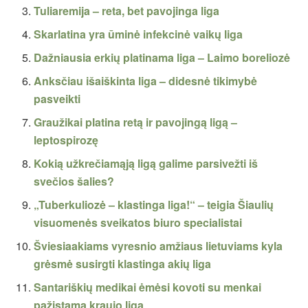
Tuliaremija – reta, bet pavojinga liga
Skarlatina yra ūminė infekcinė vaikų liga
Dažniausia erkių platinama liga – Laimo boreliozė
Anksčiau išaiškinta liga – didesnė tikimybė
pasveikti
Graužikai platina retą ir pavojingą ligą –
leptospirozę
Kokią užkrečiamąją ligą galime parsivežti iš
svečios šalies?
„Tuberkuliozė – klastinga liga!“ – teigia Šiaulių
visuomenės sveikatos biuro specialistai
Šviesiaakiams vyresnio amžiaus lietuviams kyla
grėsmė susirgti klastinga akių liga
Santariškių medikai ėmėsi kovoti su menkai
pažįstama kraujo liga