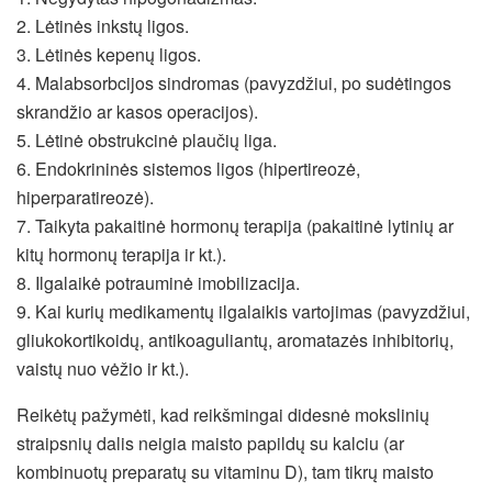
2. Lėtinės inkstų ligos.
3. Lėtinės kepenų ligos.
4. Malabsorbcijos sindromas (pavyzdžiui, po sudėtingos
skrandžio ar kasos operacijos).
5. Lėtinė obstrukcinė plaučių liga.
6. Endokrininės sistemos ligos (hipertireozė,
hiperparatireozė).
7. Taikyta pakaitinė hormonų terapija (pakaitinė lytinių ar
kitų hormonų terapija ir kt.).
8. Ilgalaikė potrauminė imobilizacija.
9. Kai kurių medikamentų ilgalaikis vartojimas (pavyzdžiui,
gliukokortikoidų, antikoaguliantų, aromatazės inhibitorių,
vaistų nuo vėžio ir kt.).
Reikėtų pažymėti, kad reikšmingai didesnė mokslinių
straipsnių dalis neigia maisto papildų su kalciu (ar
kombinuotų preparatų su vitaminu D), tam tikrų maisto