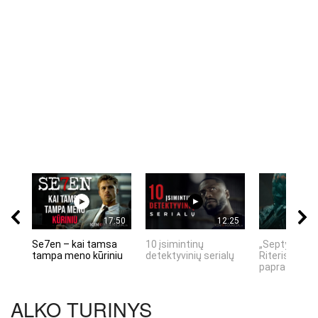
17:50
12:25
Se7en – kai tamsa
10 įsimintinų
„Septynių Ka
tampa meno kūriniu
detektyvinių serialų
Riteris" – kai
paprastumas
ALKO TURINYS