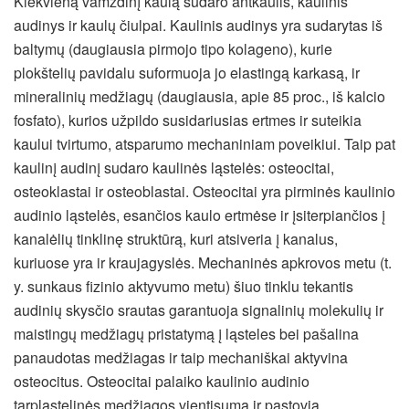
Kiekvieną vamzdinį kaulą sudaro antkaulis, kaulinis
audinys ir kaulų čiulpai. Kaulinis audinys yra sudarytas iš
baltymų (daugiausia pirmojo tipo kolageno), kurie
plokštelių pavidalu suformuoja jo elastingą karkasą, ir
mineralinių medžiagų (daugiausia, apie 85 proc., iš kalcio
fosfato), kurios užpildo susidariusias ertmes ir suteikia
kaului tvirtumo, atsparumo mechaniniam poveikiui. Taip pat
kaulinį audinį sudaro kaulinės ląstelės: osteocitai,
osteoklastai ir osteoblastai. Osteocitai yra pirminės kaulinio
audinio ląstelės, esančios kaulo ertmėse ir įsiterpiančios į
kanalėlių tinklinę struktūrą, kuri atsiveria į kanalus,
kuriuose yra ir kraujagyslės. Mechaninės apkrovos metu (t.
y. sunkaus fizinio aktyvumo metu) šiuo tinklu tekantis
audinių skysčio srautas garantuoja signalinių molekulių ir
maistingų medžiagų pristatymą į ląsteles bei pašalina
panaudotas medžiagas ir taip mechaniškai aktyvina
osteocitus. Osteocitai palaiko kaulinio audinio
tarpląstelinės medžiagos vientisumą ir pastovią