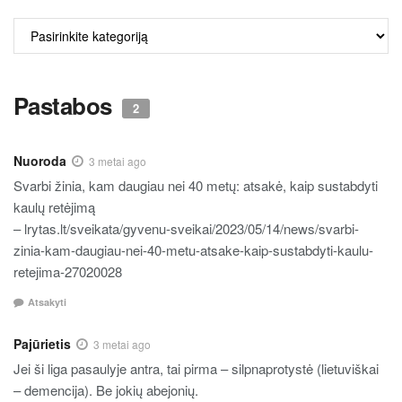
ALKO
TURINYS
Pastabos
2
Nuoroda
3 metai ago
Svarbi žinia, kam daugiau nei 40 metų: atsakė, kaip sustabdyti
kaulų retėjimą
– lrytas.lt/sveikata/gyvenu-sveikai/2023/05/14/news/svarbi-
zinia-kam-daugiau-nei-40-metu-atsake-kaip-sustabdyti-kaulu-
retejima-27020028
Atsakyti
Pajūrietis
3 metai ago
Jei ši liga pasaulyje antra, tai pirma – silpnaprotystė (lietuviškai
– demencija). Be jokių abejonių.