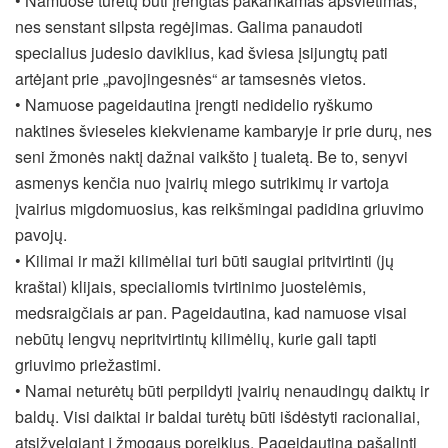
• Namuose turėtų būti įrengtas pakankamas apšvietimas,
nes senstant silpsta regėjimas. Galima panaudoti
specialius judesio daviklius, kad šviesa įsijungtų pati
artėjant prie „pavojingesnės“ ar tamsesnės vietos.
• Namuose pageidautina įrengti nedidelio ryškumo
naktines švieseles kiekviename kambaryje ir prie durų, nes
seni žmonės naktį dažnai vaikšto į tualetą. Be to, senyvi
asmenys kenčia nuo įvairių miego sutrikimų ir vartoja
įvairius migdomuosius, kas reikšmingai padidina griuvimo
pavojų.
• Kilimai ir maži kilimėliai turi būti saugiai pritvirtinti (jų
kraštai) klijais, specialiomis tvirtinimo juostelėmis,
medsraigčiais ar pan. Pageidautina, kad namuose visai
nebūtų lengvų nepritvirtintų kilimėlių, kurie gali tapti
griuvimo priežastimi.
• Namai neturėtų būti perpildyti įvairių nenaudingų daiktų ir
baldų. Visi daiktai ir baldai turėtų būti išdėstyti racionaliai,
atsižvelgiant į žmogaus poreikius. Pageidautina pašalinti