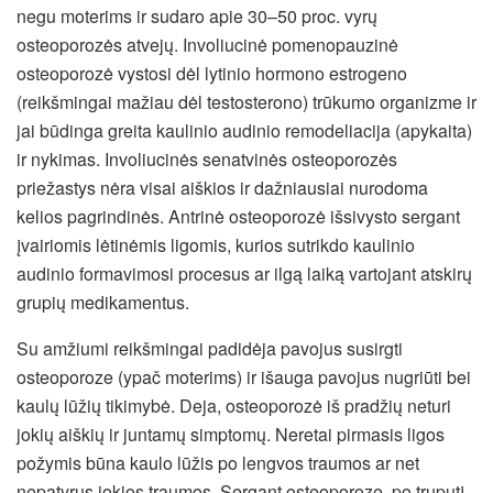
negu moterims ir sudaro apie 30–50 proc. vyrų
osteoporozės atvejų. Involiucinė pomenopauzinė
osteoporozė vystosi dėl lytinio hormono estrogeno
(reikšmingai mažiau dėl testosterono) trūkumo organizme ir
jai būdinga greita kaulinio audinio remodeliacija (apykaita)
ir nykimas. Involiucinės senatvinės osteoporozės
priežastys nėra visai aiškios ir dažniausiai nurodoma
kelios pagrindinės. Antrinė osteoporozė išsivysto sergant
įvairiomis lėtinėmis ligomis, kurios sutrikdo kaulinio
audinio formavimosi procesus ar ilgą laiką vartojant atskirų
grupių medikamentus.
Su amžiumi reikšmingai padidėja pavojus susirgti
osteoporoze (ypač moterims) ir išauga pavojus nugriūti bei
kaulų lūžių tikimybė. Deja, osteoporozė iš pradžių neturi
jokių aiškių ir juntamų simptomų. Neretai pirmasis ligos
požymis būna kaulo lūžis po lengvos traumos ar net
nepatyrus jokios traumos. Sergant osteoporoze, po truputį