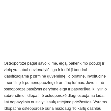
Osteoporozė pagal savo kilmę, eigą, pakenkimo pobūdį ir
vietą yra labai nevienalytė liga ir todėl ji bendrai
klasifikuojama į: pirminę (juvenilinę, idiopatinę, involiucinę
– senilinę ir pomenopauzinę) ir antrinę formas. Juvenilinė
osteoporozė pasižymi gerybine eiga ir pasireiškia iki lytinio
subrendimo. Idiopatinė osteoporozė diagnozuojama tada,
kai nepavyksta nustatyti kaulų retėjimo priežasties. Vyrams
idiopatinė osteoporozė būna maždaug 10 kartų dažniau