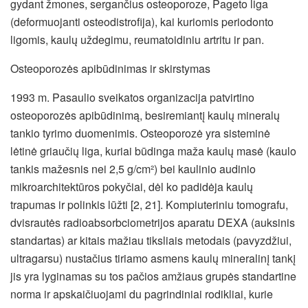
gydant žmones, sergančius osteoporoze, Pageto liga
(deformuojanti osteodistrofija), kai kuriomis periodonto
ligomis, kaulų uždegimu, reumatoidiniu artritu ir pan.
Osteoporozės apibūdinimas ir skirstymas
1993 m. Pasaulio sveikatos organizacija patvirtino
osteoporozės apibūdinimą, besiremiantį kaulų mineralų
tankio tyrimo duomenimis. Osteoporozė yra sisteminė
lėtinė griaučių liga, kuriai būdinga maža kaulų masė (kaulo
tankis mažesnis nei 2,5 g/cm²) bei kaulinio audinio
mikroarchitektūros pokyčiai, dėl ko padidėja kaulų
trapumas ir polinkis lūžti [2, 21]. Kompiuteriniu tomografu,
dvisrautės radioabsorbciometrijos aparatu DEXA (auksinis
standartas) ar kitais mažiau tiksliais metodais (pavyzdžiui,
ultragarsu) nustačius tiriamo asmens kaulų mineralinį tankį
jis yra lyginamas su tos pačios amžiaus grupės standartine
norma ir apskaičiuojami du pagrindiniai rodikliai, kurie