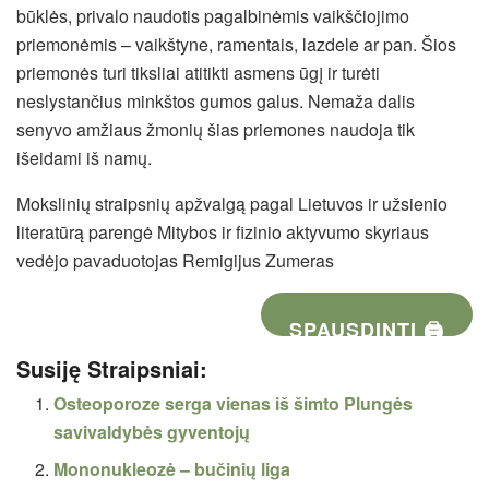
būklės, privalo naudotis pagalbinėmis vaikščiojimo
priemonėmis – vaikštyne, ramentais, lazdele ar pan. Šios
priemonės turi tiksliai atitikti asmens ūgį ir turėti
neslystančius minkštos gumos galus. Nemaža dalis
senyvo amžiaus žmonių šias priemones naudoja tik
išeidami iš namų.
Mokslinių straipsnių apžvalgą pagal Lietuvos ir užsienio
literatūrą parengė Mitybos ir fizinio aktyvumo skyriaus
vedėjo pavaduotojas Remigijus Zumeras
SPAUSDINTI 🖨
Susiję Straipsniai:
Osteoporoze serga vienas iš šimto Plungės
savivaldybės gyventojų
Mononukleozė – bučinių liga