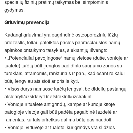
specialių fizinių pratimų taikymas bei simptominis
gydymas.
Griuvimų prevencija
Kadangi griuvimai yra pagrindinė osteoporozinių lūžių
priežastis, toliau pateiktos pačios paprasčiausios namų
aplinkos pritaikymo taisyklės, siekiant jų išvengti:
• „Potencialiai pavojingose“ namų vietose (duše, vonioje ar
tualete) turėtų būti įrengtos padidinto saugumo zonos su
turėklais, atramomis, ranktūriais ir pan., kad esant reikalui
būtų lengviau atsistoti ar prisilaikyti.
• Visos durys namuose turėtų lengvai, be didelių pastangų
atsidaryti/užsidaryti ir atsirakinti/užsirakinti.
• Vonioje ir tualete ant grindų, kampe ar kurioje kitoje
patogioje vietoje gali būti padėta pagalbinė lazdelė ar
ramentas, kuriais prireikus galima būtų pasinaudoti.
• Vonioje, virtuvėje ar tualete, kur grindys yra slidžios