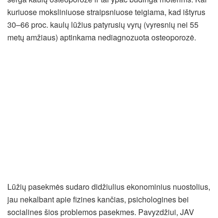
kuriuose moksliniuose straipsniuose teigiama, kad ištyrus
30–66 proc. kaulų lūžius patyrusių vyrų (vyresnių nei 55
metų amžiaus) aptinkama nediagnozuota osteoporozė.
Lūžių pasekmės sudaro didžiulius ekonominius nuostolius,
jau nekalbant apie fizines kančias, psichologines bei
socialines šios problemos pasekmes. Pavyzdžiui, JAV