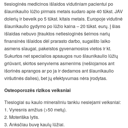
tiesioginės medicinos išlaidos vidutiniam pacientui po
šlaunikaulio lūžio pirmais metais sudaro apie 40 tūkst. JAV
dolerių ir beveik po 5 tūkst. kitais metais. Europoje vidutinė
šlaunikaulio gydymo po lūžio kaina – 20 tūkst. eurų. Į šias
išlaidas nebuvo įtrauktos netiesioginės šeimos narių
finansinės išlaidos dėl prarasto darbo, sugaišto laiko
asmens slaugai, pakeistos gyvenamosios vietos ir kt.
Sukurtos net specialios apsaugos nuo šlaunikaulio lūžių
griūvant, skirtos senyviems asmenims (nešiojamos ant
išorinės aprangos ar po ja ir dedamos ant šlaunikaulio
viršutinės dalies), bet jų efektyvumas nėra įrodytas.
Osteoporozės rizikos veiksniai
Tiesiogiai su kaulo mineraliniu tankiu nesiejami veiksniai:
1. Vyresnis amžius (>50 metų).
2. Moteriška lytis.
3. Anksčiau buvę kaulų lūžiai.