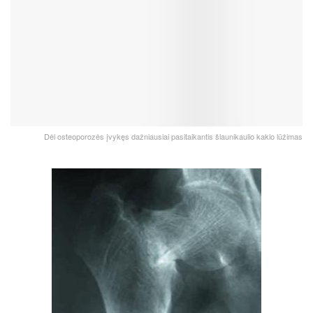
Dėl osteoporozės įvykęs dažniausiai pasitaikantis šlaunikaulio kaklo lūžimas