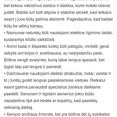
bet kokius nebūtinus baldus ir daiktus, kurie trukdo laisvai
judėti. Baldai turi būti stiprūs ir stabiliai stovėti, kad reikalui
esant į juos būtų galima atsiremti. Pageidautina, kad baldai
būtų be aštrių kampų.
• Namuose neturėtų būti naudojami elektros ilginimo laidai,
sudarantys kliūtis vaikščioti.
• Avimi batai ir šlepetės turėtų būti patogūs, minkšti, gerai
laikytis ant kojos ir, svarbiausia, su neslystančiu padu.
Būtina vengti avalynės, kurią labai lengva apsiauti, bet
lygiai taip pat lengva ir pamesti.
• Dažniausiai naudojami daiktai (drabužiai, indai, vaistai ir
kt.) turėtų gulėti lengvai pasiekiamose vietose. Reikalui
esant galima panaudoti specialius įrankius daiktams
pasiekti. Senyvam ir ligotam asmeniui jokiu būdu
nepatartina lipti ant kėdės ar kopėčių, kad pasiektų
reikiamą daiktą.
• Senyvo amžiaus žmonės, kai yra būtina dėl jų sveikatos