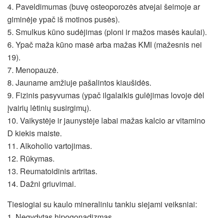
4. Paveldimumas (buvę osteoporozės atvejai šeimoje ar
giminėje ypač iš motinos pusės).
5. Smulkus kūno sudėjimas (ploni ir mažos masės kaulai).
6. Ypač maža kūno masė arba mažas KMI (mažesnis nei
19).
7. Menopauzė.
8. Jauname amžiuje pašalintos kiaušidės.
9. Fizinis pasyvumas (ypač ilgalaikis gulėjimas lovoje dėl
įvairių lėtinių susirgimų).
10. Vaikystėje ir jaunystėje labai mažas kalcio ar vitamino
D kiekis maiste.
11. Alkoholio vartojimas.
12. Rūkymas.
13. Reumatoidinis artritas.
14. Dažni griuvimai.
Tiesiogiai su kaulo mineraliniu tankiu siejami veiksniai:
1. Negydytas hipogonadizmas.