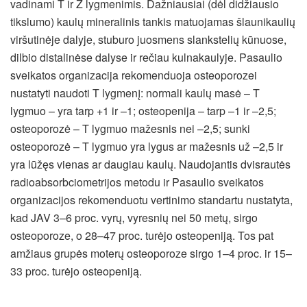
vadinami T ir Z lygmenimis. Dažniausiai (dėl didžiausio
tikslumo) kaulų mineralinis tankis matuojamas šlaunikaulių
viršutinėje dalyje, stuburo juosmens slankstelių kūnuose,
dilbio distalinėse dalyse ir rečiau kulnakaulyje. Pasaulio
sveikatos organizacija rekomenduoja osteoporozei
nustatyti naudoti T lygmenį: normali kaulų masė – T
lygmuo – yra tarp +1 ir –1; osteopenija – tarp –1 ir –2,5;
osteoporozė – T lygmuo mažesnis nei –2,5; sunki
osteoporozė – T lygmuo yra lygus ar mažesnis už –2,5 ir
yra lūžęs vienas ar daugiau kaulų. Naudojantis dvisrautės
radioabsorbciometrijos metodu ir Pasaulio sveikatos
organizacijos rekomenduotu vertinimo standartu nustatyta,
kad JAV 3–6 proc. vyrų, vyresnių nei 50 metų, sirgo
osteoporoze, o 28–47 proc. turėjo osteopeniją. Tos pat
amžiaus grupės moterų osteoporoze sirgo 1–4 proc. ir 15–
33 proc. turėjo osteopeniją.