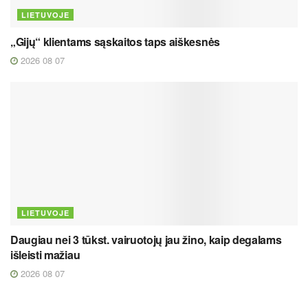
LIETUVOJE
„Gijų“ klientams sąskaitos taps aiškesnės
2026 08 07
LIETUVOJE
Daugiau nei 3 tūkst. vairuotojų jau žino, kaip degalams
išleisti mažiau
2026 08 07