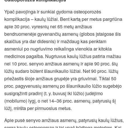
Ypač pavojinga ir sunkiai gydoma osteoporozės
komplikacija – kaulų lūžiai. Bent kartą per metus pargriūna
apie 30 proc. vyresnių nei 65 metų amžiaus
bendruomenėje gyvenančių asmenų (globos įstaigose šis
skaičius yra dar didesnis) ir maždaug kas penktam
asmeniui po nugriuvimo reikalinga vienokia ar kitokia
medicinos pagalba. Nugriuvus kaulų lūžius patiria mažiau
nei 10 proc. senyvo amžiaus asmenų ir apie 90 proc. šių
lūžių sudaro būtent šlaunikaulio lūžiai. Net 90 proc. lūžių
priežastis šioje amžiaus grupėje yra griuvimai. Tiktai 50
proc. pagyvenusių asmenų po šlaunikaulio lūžio sugebėjo
susigrąžinti pradinį (t. y. buvusį iki lūžio) judėjimo
(mobilumo) lygį, o net 14–36 proc. asmenų, patyrusių šį
lūžį, miršta per pirmuosius metus.
Apie pusė senyvo amžiaus asmenų, patyrusių kaulų lūžius,
serga kaulų osteoporoze ir tai ypač būdinga moterims. Kai