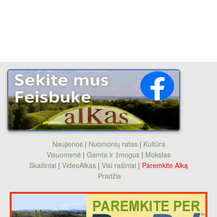
Naujienos
|
Nuomonių ratas
|
Kultūra
Visuomenė
|
Gamta ir žmogus
|
Mokslas
Skaitiniai
|
VideoAlkas
|
Visi rašiniai
|
Paremkite Alką
Pradžia