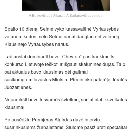
A.Butkevičius | Alkas.lt, A.Sartanavičiaus nuotr.
Spalio 10 dieną, Seime vyko kassavaitinė Vyriausybės
valanda, kurios metu Seimo nariai daugiau nei valandą
Klausinėjo Vyriausybės narius.
Labiausiai dominanti buvo „Chevron“ pasitraukimo iš
konkurso Lietuvoje ieškoti ir išgauti skalūnines dujas. Taip
pat aktualus buvo klausimas dėl galimai
susikompromitavusios Ministro Pirmininko patarėją Jūratės
Juozaitienės.
Nepamiršti buvo ir svarbūs švietimo, socialiniai ir sveikatos
klausimai.
Po posėdžio Premjeras Algirdas davė interviu
susirinkusiems žurnalistams. Siūlome pasižiūrėti specialiai