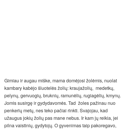
Gimiau ir augau miške, mama domėjosi žolėmis, nuolat
kambary kabėjo šluotelės žolių: kraujažolių, medetkų,
pelynų, gervuogių, bruknių, ramunėlių, rugiagėlių, kmynų.
Jomis susirgę ir gydydavomės. Tad žoles pažinau nuo
penkerių metų, nes teko pačiai rinkti. Svajojau, kad
užaugus jokių žolių pas mane nebus. Ir kam jų reikia, jei
pilna vaistinių, gydytojų. O gyvenimas taip pakoregavo,