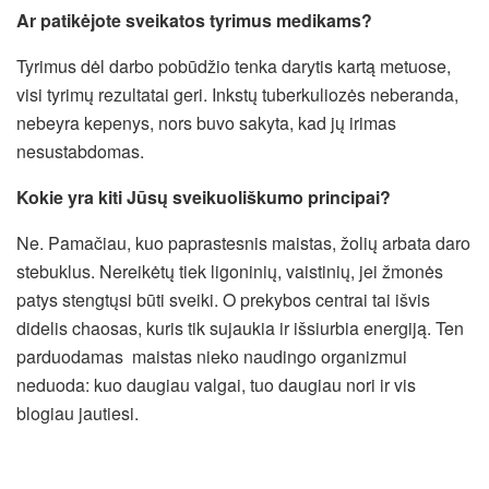
Ar patikėjote sveikatos tyrimus medikams?
Tyrimus dėl darbo pobūdžio tenka darytis kartą metuose,
visi tyrimų rezultatai geri. Inkstų tuberkuliozės neberanda,
nebeyra kepenys, nors buvo sakyta, kad jų irimas
nesustabdomas.
Kokie yra kiti Jūsų sveikuoliškumo principai?
Ne. Pamačiau, kuo paprastesnis maistas, žolių arbata daro
stebuklus. Nereikėtų tiek ligoninių, vaistinių, jei žmonės
patys stengtųsi būti sveiki. O prekybos centrai tai išvis
didelis chaosas, kuris tik sujaukia ir išsiurbia energiją. Ten
parduodamas maistas nieko naudingo organizmui
neduoda: kuo daugiau valgai, tuo daugiau nori ir vis
blogiau jautiesi.