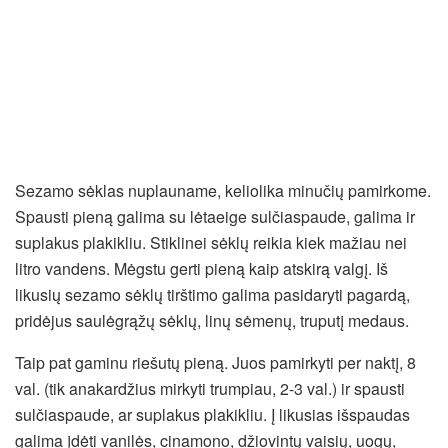
Sezamo sėklas nuplauname, keliolika minučių pamirkome.
Spausti pieną galima su lėtaeige sulčiaspaude, galima ir
suplakus plakikliu. Stiklinei sėklų reikia kiek mažiau nei
litro vandens. Mėgstu gerti pieną kaip atskirą valgį. Iš
likusių sezamo sėklų tirštimo galima pasidaryti pagardą,
pridėjus saulėgrąžų sėklų, linų sėmenų, truputį medaus.
Taip pat gaminu riešutų pieną. Juos pamirkyti per naktį, 8
val. (tik anakardžius mirkyti trumpiau, 2-3 val.) ir spausti
sulčiaspaude, ar suplakus plakikliu. Į likusias išspaudas
galima įdėti vanilės, cinamono, džiovintų vaisių, uogų,