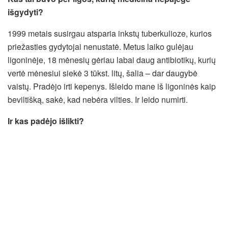
išgydyti?
1999 metais susirgau atsparia inkstų tuberkulioze, kurios
priežasties gydytojai nenustatė. Metus laiko gulėjau
ligoninėje, 18 mėnesių gėriau labai daug antibiotikų, kurių
vertė mėnesiui siekė 3 tūkst. litų, šalia – dar daugybė
vaistų. Pradėjo irti kepenys. Išleido mane iš ligoninės kaip
beviltišką, sakė, kad nebėra vilties. Ir leido numirti.
Ir kas padėjo išlikti?