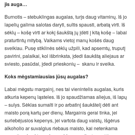
jis auga…
Burnotis – stebuklingas augalas, turįs daug vitaminų. Iš jo
lapelių galima salotas daryti, sultis spausti, arbatą virti. Iš
sėklų – košę virti ar kokį šaukštą jų įdėti į kitą košę – labai
praturtintų mitybą. Vaikams vietoj manų košės daug
sveikiau. Pusę stiklinės sėklų užpili, kad apsemtų, truputį
pavirini, palaikai, kol išbrinksta, įdedi šaukštą aliejaus ar
sviesto, pasūdai, įdedi prieskonių – skanu ir sveika.
Koks mėgstamiausias jūsų augalas?
Labai mėgstu margainį, nes tai vienintelis augalas, kuris
atkuria kepenų ląsteles. Iš jo spaudžiamas aliejus, iš lapų
– sulys. Sėklas sumalti ir po arbatinį šaukštelį dėti ant
maisto porą kartų per dienų. Margainis gerai tinka, jei
suriebėjusios kepenys, jei vartota daug vaistų, išgėrus
alkoholio ar suvalgius riebaus maisto, kai netenkama