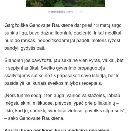
Asmeninio arch. nuotr.
Gargždiškė Genovaitė Rauktienė dar prieš 13 metų sirgo
sunkia liga, buvo dažna ligoninių pacientė. Ir kai medikai
nuleido rankas, nebesitikėdami jai padėti, moteris ryžosi
bandyti gydytis pati.
Šiandien jos pavyzdžiu jau seka ne vien vyras, vaikai, bet
ir septyni anūkai. Sveiko gyvenimo propaguotoja
skaitytojams sutiko ne tik papasakoti savo istoriją, bet ir
pasidalyti kai kuriais sveikos mitybos receptais.
„Nors turime sodą ir ten auga įvairios vaistažolės, labiau
mėgstu skinti miškuose, pievose,
ypač prie piliakalnių –
tikiu, kad jų, surinktų šventose vietose, poveikis stipresnis“,
– sako Genovaitė Rauktienė.
Kas tai buvo per ligos, kurių medicina nepajėgė