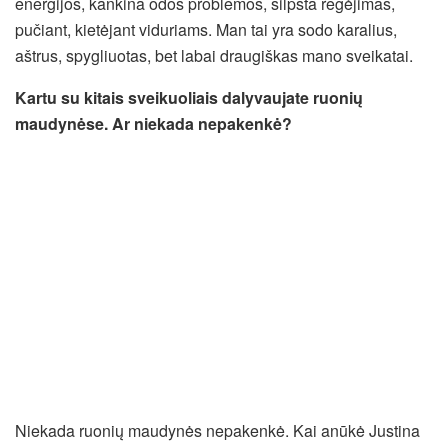
energijos, kankina odos problemos, silpsta regėjimas,
pučiant, kietėjant viduriams. Man tai yra sodo karalius,
aštrus, spygliuotas, bet labai draugiškas mano sveikatai.
Kartu su kitais sveikuoliais dalyvaujate ruonių
maudynėse. Ar niekada nepakenkė?
Niekada ruonių maudynės nepakenkė. Kai anūkė Justina