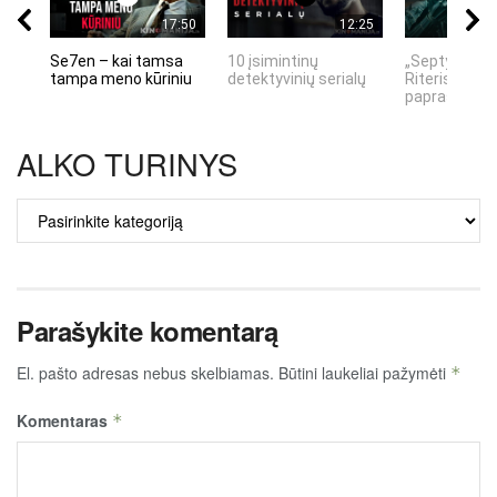
17:50
12:25
Se7en – kai tamsa
10 įsimintinų
„Septynių Ka
tampa meno kūriniu
detektyvinių serialų
Riteris" – kai
paprastumas
ALKO TURINYS
ALKO
TURINYS
Parašykite komentarą
El. pašto adresas nebus skelbiamas.
Būtini laukeliai pažymėti
*
Komentaras
*