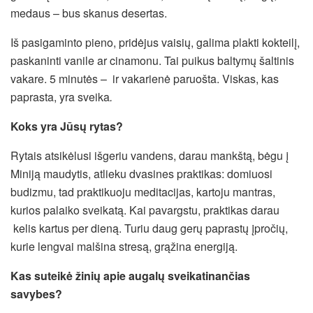
medaus – bus skanus desertas.
Iš pasigaminto pieno, pridėjus vaisių, galima plakti kokteilį,
paskaninti vanile ar cinamonu. Tai puikus baltymų šaltinis
vakare. 5 minutės – ir vakarienė paruošta. Viskas, kas
paprasta, yra sveika
.
Koks yra Jūsų rytas?
Rytais atsikėlusi išgeriu vandens, darau mankštą, bėgu į
Miniją maudytis, atlieku dvasines praktikas: domiuosi
budizmu, tad praktikuoju meditacijas, kartoju mantras,
kurios palaiko sveikatą. Kai pavargstu, praktikas darau
kelis kartus per dieną. Turiu daug gerų paprastų įpročių,
kurie lengvai malšina stresą, grąžina energiją.
Kas suteikė žinių apie augalų sveikatinančias
savybes?