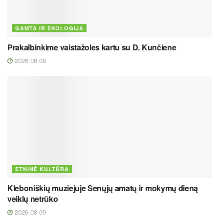
GAMTA IR EKOLOGIJA
Prakalbinkime vaistažoles kartu su D. Kunčiene
2026 08 09
ETNINĖ KULTŪRA
Kleboniškių muziejuje Senųjų amatų ir mokymų dieną
veiklų netrūko
2026 08 09