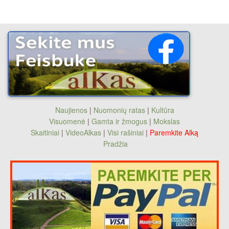
Naujienos
|
Nuomonių ratas
|
Kultūra
Visuomenė
|
Gamta ir žmogus
|
Mokslas
Skaitiniai
|
VideoAlkas
|
Visi rašiniai
|
Paremkite Alką
Pradžia