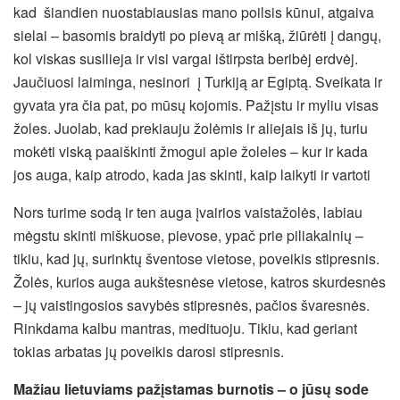
kad šiandien nuostabiausias mano poilsis kūnui, atgaiva
sielai – basomis braidyti po pievą ar mišką, žiūrėti į dangų,
kol viskas susilieja ir visi vargai ištirpsta beribėj erdvėj.
Jaučiuosi laiminga, nesinori į Turkiją ar Egiptą. Sveikata ir
gyvata yra čia pat, po mūsų kojomis. Pažįstu ir myliu visas
žoles. Juolab, kad prekiauju žolėmis ir aliejais iš jų, turiu
mokėti viską paaiškinti žmogui apie žoleles – kur ir kada
jos auga, kaip atrodo, kada jas skinti, kaip laikyti ir vartoti
Nors turime sodą ir ten auga įvairios vaistažolės, labiau
mėgstu skinti miškuose, pievose, ypač prie piliakalnių –
tikiu, kad jų, surinktų šventose vietose, poveikis stipresnis.
Žolės, kurios auga aukštesnėse vietose, katros skurdesnės
– jų vaistingosios savybės stipresnės, pačios švaresnės.
Rinkdama kalbu mantras, medituoju. Tikiu, kad geriant
tokias arbatas jų poveikis darosi stipresnis.
Mažiau lietuviams pažįstamas burnotis – o jūsų sode