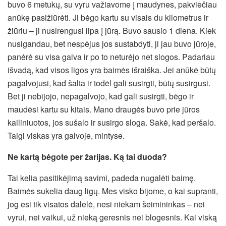
buvo 6 metukų, su vyru važiavome į maudynes, pakviečiau
anūkę pasižiūrėti. Ji bėgo kartu su visais du kilometrus ir
žiūriu – ji nusirengusi lipa į jūrą. Buvo sausio 1 diena. Kiek
nusigandau, bet nespėjus jos sustabdyti, ji jau buvo jūroje,
panėrė su visa galva ir po to neturėjo net slogos. Padariau
išvadą, kad visos ligos yra baimės išraiška. Jei anūkė būtų
pagalvojusi, kad šalta ir todėl gali susirgti, būtų susirgusi.
Bet ji nebijojo, nepagalvojo, kad gali susirgti, bėgo ir
maudėsi kartu su kitais. Mano draugės buvo prie jūros
kailiniuotos, jos sušalo ir susirgo sloga. Sakė, kad peršalo.
Taigi viskas yra galvoje, mintyse.
Ne kartą bėgote per žarijas. Ką tai duoda?
Tai kelia pasitikėjimą savimi, padeda nugalėti baimę.
Baimės sukelia daug ligų. Mes visko bijome, o kai supranti,
jog esi tik visatos dalelė, nesi niekam šeimininkas – nei
vyrui, nei vaikui, už nieką geresnis nei blogesnis. Kai viską