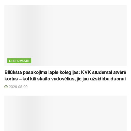
LIETUVOJE
Bliūkšta pasakojimai apie kolegijas: KVK studentai atvėrė
kortas – kol kiti skaito vadovėlius, jie jau užsidirba duonai
2026 08 09