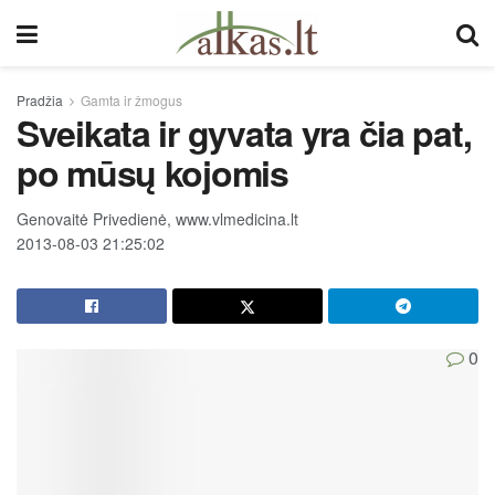
Pradžia
Gamta ir žmogus
Sveikata ir gyvata yra čia pat,
po mūsų kojomis
Genovaitė Privedienė, www.vlmedicina.lt
2013-08-03 21:25:02
0