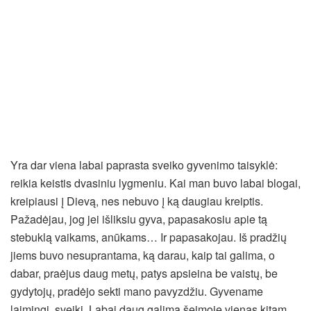
Yra dar viena labai paprasta sveiko gyvenimo taisyklė:
reikia keistis dvasiniu lygmeniu. Kai man buvo labai blogai,
kreipiausi į Dievą, nes nebuvo į ką daugiau kreiptis.
Pažadėjau, jog jei išliksiu gyva, papasakosiu apie tą
stebuklą vaikams, anūkams… Ir papasakojau. Iš pradžių
jiems buvo nesuprantama, ką darau, kaip tai galima, o
dabar, praėjus daug metų, patys apsieina be vaistų, be
gydytojų, pradėjo sekti mano pavyzdžiu. Gyvename
laimingi, sveiki. Labai daug galima šeimoje vienas kitam