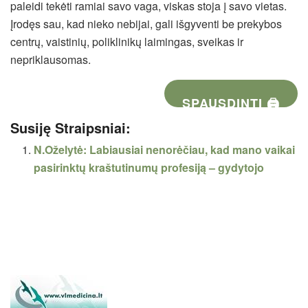
paleidi tekėti ramiai savo vaga, viskas stoja į savo vietas.
Įrodęs sau, kad nieko nebijai, gali išgyventi be prekybos
centrų, vaistinių, poliklinikų laimingas, sveikas ir
nepriklausomas.
SPAUSDINTI 🖨
Susiję Straipsniai:
N.Oželytė: Labiausiai nenorėčiau, kad mano vaikai
pasirinktų kraštutinumų profesiją – gydytojo