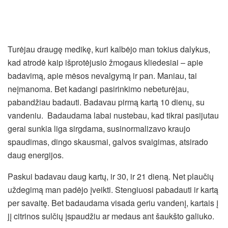
Turėjau draugę medikę, kuri kalbėjo man tokius dalykus,
kad atrodė kaip išprotėjusio žmogaus kliedesiai – apie
badavimą, apie mėsos nevalgymą ir pan. Maniau, tai
neįmanoma. Bet kadangi pasirinkimo nebeturėjau,
pabandžiau badauti. Badavau pirmą kartą 10 dienų, su
vandeniu. Badaudama labai nustebau, kad tikrai pasijutau
gerai sunkia liga sirgdama, susinormalizavo kraujo
spaudimas, dingo skausmai, galvos svaigimas, atsirado
daug energijos.
Paskui badavau daug kartų, ir 30, ir 21 dieną. Net plaučių
uždegimą man padėjo įveikti. Stengiuosi pabadauti ir kartą
per savaitę. Bet badaudama visada geriu vandenį, kartais į
jį citrinos sulčių įspaudžiu ar medaus ant šaukšto galiuko.