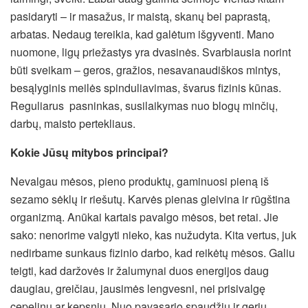
pasidaryti – ir masažus, ir maistą, skanų bei paprastą,
arbatas. Nedaug tereikia, kad galėtum išgyventi. Mano
nuomone, ligų priežastys yra dvasinės. Svarbiausia norint
būti sveikam – geros, gražios, nesavanaudiškos mintys,
besąlyginis meilės spinduliavimas, švarus fizinis kūnas.
Reguliarus pasninkas, susilaikymas nuo blogų minčių,
darbų, maisto pertekliaus.
Kokie Jūsų mitybos principai?
Nevalgau mėsos, pieno produktų, gaminuosi pieną iš
sezamo sėklų ir riešutų. Karvės pienas gleivina ir rūgština
organizmą. Anūkai kartais pavalgo mėsos, bet retai. Jie
sako: nenorime valgyti nieko, kas nužudyta. Kita vertus, juk
nedirbame sunkaus fizinio darbo, kad reikėtų mėsos. Galiu
teigti, kad daržovės ir žalumynai duos energijos daug
daugiau, greičiau, jausimės lengvesni, nei prisivalgę
cepelinų ar kepsnių. Nuo pavasario spaudžiu ir geriu