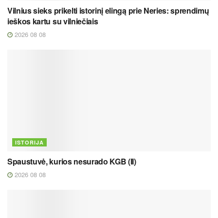
Vilnius sieks prikelti istorinį elingą prie Neries: sprendimų
ieškos kartu su vilniečiais
2026 08 08
ISTORIJA
Spaustuvė, kurios nesurado KGB (II)
2026 08 08