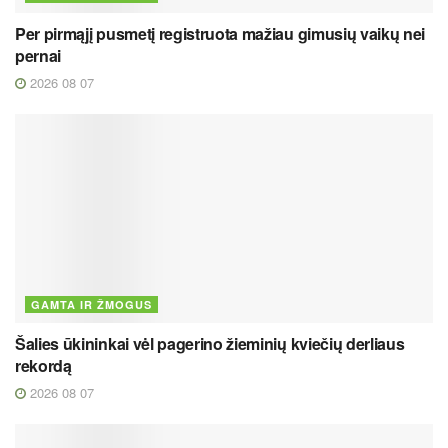
Per pirmąjį pusmetį registruota mažiau gimusių vaikų nei
pernai
2026 08 07
GAMTA IR ŽMOGUS
Šalies ūkininkai vėl pagerino žieminių kviečių derliaus
rekordą
2026 08 07