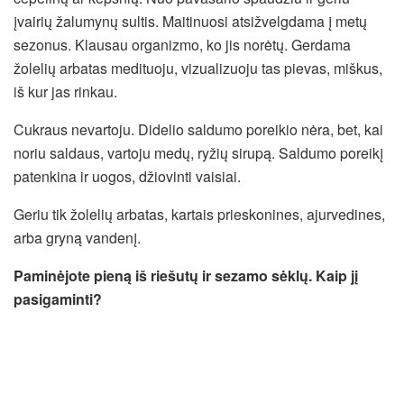
įvairių žalumynų sultis. Maitinuosi atsižvelgdama į metų
sezonus. Klausau organizmo, ko jis norėtų. Gerdama
žolelių arbatas medituoju, vizualizuoju tas pievas, miškus,
iš kur jas rinkau.
Cukraus nevartoju. Didelio saldumo poreikio nėra, bet, kai
noriu saldaus, vartoju medų, ryžių sirupą. Saldumo poreikį
patenkina ir uogos, džiovinti vaisiai.
Geriu tik žolelių arbatas, kartais prieskonines, ajurvedines,
arba gryną vandenį.
Paminėjote pieną iš riešutų ir sezamo sėklų. Kaip jį
pasigaminti?