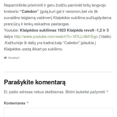
Nepamirškite prisiminti ir geru žodžiu paminėti britų lengvojo
kreiserio
“Caledon”
įgulą,kuri gal ir nenorom,bet vis tik
suvaidino teigiamą vaidmenį Klaipėdos sukilime,sužlugdydama
prancūzų ir lenkų eskadros pastangas.
Youtube:
Klaipėdos sukilimas 1923 Klaipėda revolt -1,2 ir 3
dalys
http://www.youtube.com/watch?v=VOLLn8d1Ego
(1dalis)
.Kažkurioje iš dalių yra kadrai,kaip “Caledon” įplaukia į
Klaipėdos uostą iškart po sukilimo.
Atsakyti
Parašykite komentarą
El. pašto adresas nebus skelbiamas.
Būtini laukeliai pažymėti
*
Komentaras
*