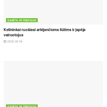
GAMTA IR ŽMOGUS
Kelininkai ruošiasi artėjančioms liūtims ir įspėja
vairuotojus
2026 08 06
GAMTA IR ŽMOGUS