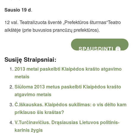
Sausio 19 d
.
12 val. Teatralizuota šventė „Prefektūros šturmas“Teatro
aikštėje (prie buvusios prancūzų prefektūros).
SPAUSDINTI 🖨
Susiję Straipsniai:
2013 metai paskelbti Klaipėdos krašto atgavimo
metais
Siūloma 2013 metus paskelbti Klaipėdos krašto
atgavimo metais
Č.Iškauskas. Klaipėdos sukilimas: o vis dėlto kam
priklauso šis kraštas?
V.Turčinavičius. Drąsiausias Lietuvos politinis-
karinis žygis