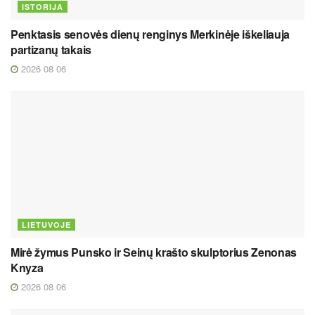
ISTORIJA
Penktasis senovės dienų renginys Merkinėje iškeliauja
partizanų takais
2026 08 06
LIETUVOJE
Mirė žymus Punsko ir Seinų krašto skulptorius Zenonas
Knyza
2026 08 06