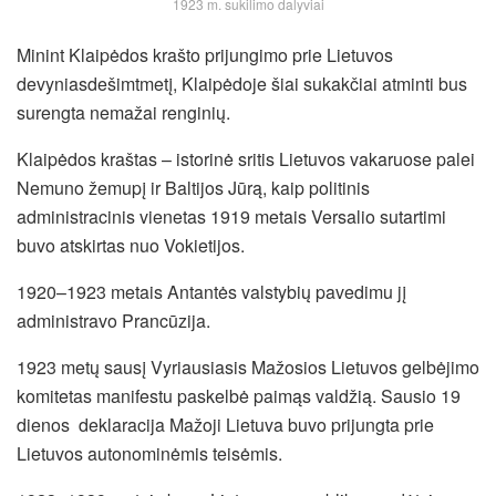
1923 m. sukilimo dalyviai
Minint Klaipėdos krašto prijungimo prie Lietuvos
devyniasdešimtmetį, Klaipėdoje šiai sukakčiai atminti bus
surengta nemažai renginių.
Klaipėdos kraštas – istorinė sritis Lietuvos vakaruose palei
Nemuno žemupį ir Baltijos Jūrą, kaip politinis
administracinis vienetas 1919 metais Versalio sutartimi
buvo atskirtas nuo Vokietijos.
1920–1923 metais Antantės valstybių pavedimu jį
administravo Prancūzija.
1923 metų sausį Vyriausiasis Mažosios Lietuvos gelbėjimo
komitetas manifestu paskelbė paimąs valdžią. Sausio 19
dienos deklaracija Mažoji Lietuva buvo prijungta prie
Lietuvos autonominėmis teisėmis.