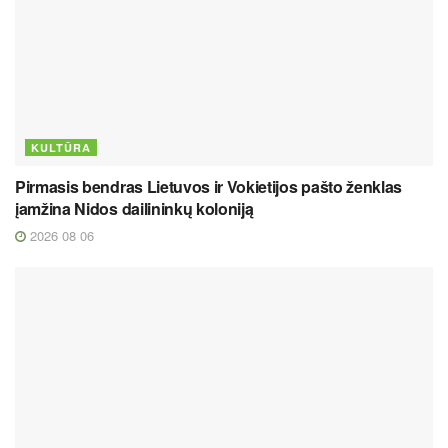
KULTŪRA
Pirmasis bendras Lietuvos ir Vokietijos pašto ženklas
įamžina Nidos dailininkų koloniją
2026 08 06