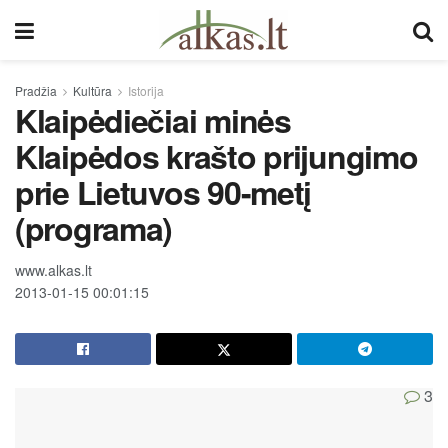
Pradžia
Kultūra
Istorija
Klaipėdiečiai minės
Klaipėdos krašto prijungimo
prie Lietuvos 90-metį
(programa)
www.alkas.lt
2013-01-15 00:01:15
3