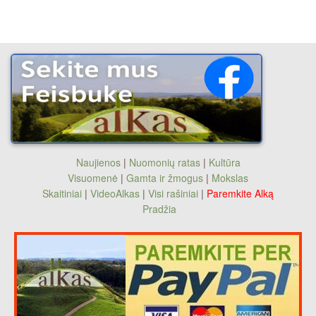
Naujienos
|
Nuomonių ratas
|
Kultūra
Visuomenė
|
Gamta ir žmogus
|
Mokslas
Skaitiniai
|
VideoAlkas
|
Visi rašiniai
|
Paremkite Alką
Pradžia