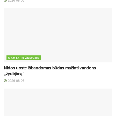
2026 08 06
GAMTA IR ŽMOGUS
Nidos uoste išbandomas būdas mažinti vandens
„žydėjimą“
2026 08 06