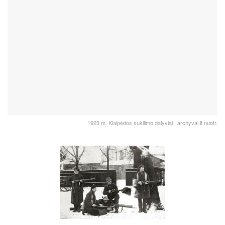
1923 m. Klaipėdos sukilimo dalyviai | archyvai.lt nuotr.