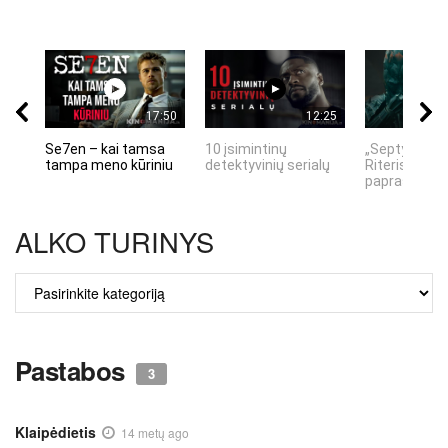
17:50
12:25
Se7en – kai tamsa
10 įsimintinų
„Septynių Ka
tampa meno kūriniu
detektyvinių serialų
Riteris" – kai
paprastumas
ALKO TURINYS
ALKO
TURINYS
Pastabos
3
Klaipėdietis
14 metų ago