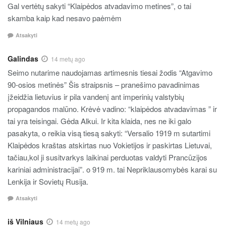
Gal vertėtų sakyti “Klaipėdos atvadavimo metines”, o tai
skamba kaip kad nesavo paėmėm
Atsakyti
Galindas
14 metų ago
Seimo nutarime naudojamas artimesnis tiesai žodis “Atgavimo
90-osios metinės” Šis straipsnis – pranešimo pavadinimas
įžeidžia lietuvius ir pila vandenį ant imperinių valstybių
propagandos malūno. Krėvė vadino: “klaipėdos atvadavimas ” ir
tai yra teisingai. Gėda Alkui. Ir kita klaida, nes ne iki galo
pasakyta, o reikia visą tiesą sakyti: “Versalio 1919 m sutartimi
Klaipėdos kraštas atskirtas nuo Vokietijos ir paskirtas Lietuvai,
tačiau,kol ji susitvarkys laikinai perduotas valdyti Prancūzijos
kariniai administracijai”. o 919 m. tai Nepriklausomybės karai su
Lenkija ir Sovietų Rusija.
Atsakyti
iš Vilniaus
14 metų ago