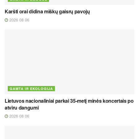
Karšti orai didina miškų gaisrų pavojų
2026 08 06
GAMTA IR EKOLOGIJA
Lietuvos nacionaliniai parkai 35-metį minės koncertais po
atviru dangumi
2026 08 06