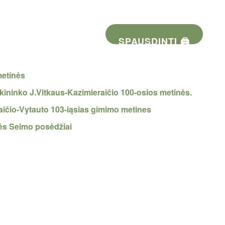
SPAUSDINTI 🖨
metinės
ininko J.Vitkaus-Kazimieraičio 100-osios metinės.
ičio-Vytauto 103-iąsias gimimo metines
ės Seimo posėdžiai