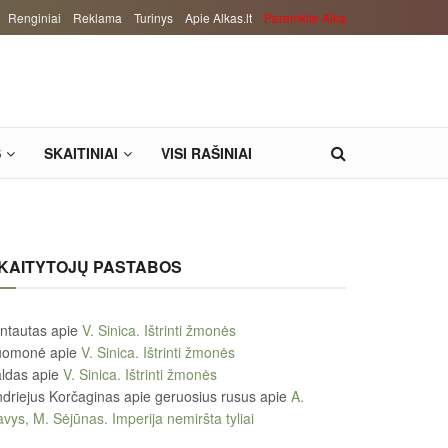
Renginiai
Reklama
Turinys
Apie Alkas.lt
Paremkite Alką
S
SKAITINIAI
VISI RAŠINIAI
KAITYTOJŲ PASTABOS
ntautas
apie
V. Sinica. Ištrinti žmonės
uomonė
apie
V. Sinica. Ištrinti žmonės
ldas
apie
V. Sinica. Ištrinti žmonės
driejus Korčaginas apie geruosius rusus
apie
A.
vys, M. Sėjūnas. Imperija nemiršta tyliai