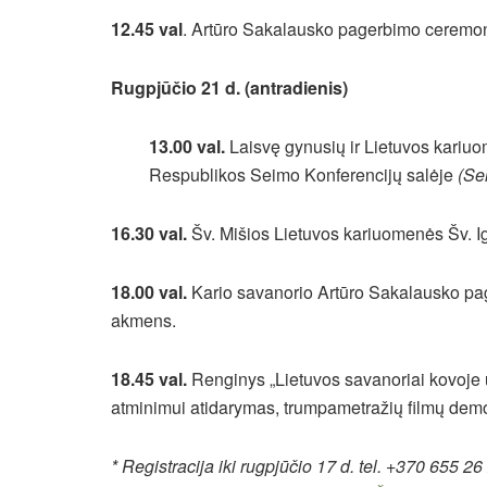
12.45 val
. Artūro Sakalausko pagerbimo ceremoni
Rugpjūčio 21 d. (antradienis)
13.00 val.
Laisvę gynusių ir Lietuvos kariuo
Respublikos Seimo Konferencijų salėje
(
Sei
16.30 val.
Šv. Mišios Lietuvos kariuomenės Šv. I
18.00 val.
Kario savanorio Artūro Sakalausko page
akmens.
18.45 val.
Renginys „Lietuvos savanoriai kovoje u
atminimui atidarymas, trumpametražių filmų dem
* Registracija iki rugpjūčio 17 d. tel. +370 655