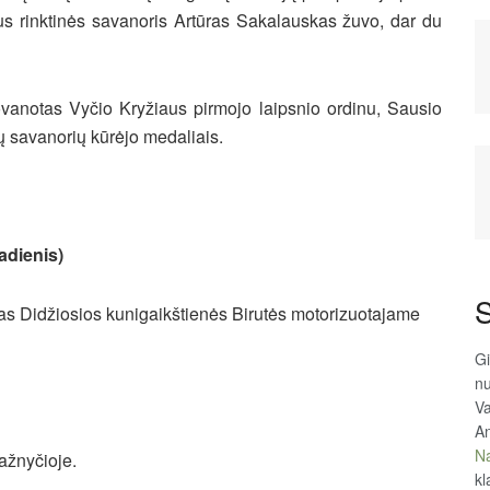
us rinktinės savanoris Artūras Sakalauskas žuvo, dar du
vanotas Vyčio Kryžiaus pirmojo laipsnio ordinu, Sausio
ų savanorių kūrėjo medaliais.
adienis)
S
ras Didžiosios kunigaikštienės Birutės motorizuotajame
Gi
n
Va
An
Na
ažnyčioje.
kl