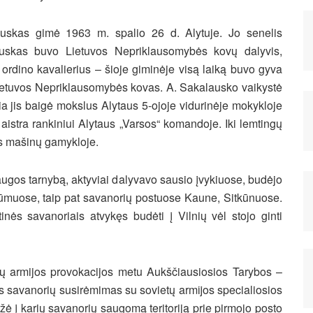
auskas gimė 1963 m. spalio 26 d. Alytuje. Jo senelis
uskas buvo Lietuvos Nepriklausomybės kovų dalyvis,
ordino kavalierius – šioje giminėje visą laiką buvo gyva
Lietuvos Nepriklausomybės kovas. A. Sakalausko vaikystė
a jis baigė mokslus Alytaus 5-ojoje vidurinėje mokykloje
 aistra rankiniui Alytaus „Varsos“ komandoje. Iki lemtingų
us mašinų gamykloje.
augos tarnybą, aktyviai dalyvavo sausio įvykiuose, budėjo
ūmuose, taip pat savanorių postuose Kaune, Sitkūnuose.
nės savanoriais atvykęs budėti į Vilnių vėl stojo ginti
tų armijos provokacijos metu Aukščiausiosios Tarybos –
s savanorių susirėmimas su sovietų armĳos specialiosios
eržė į karių savanorių saugomą teritoriją prie pirmojo posto