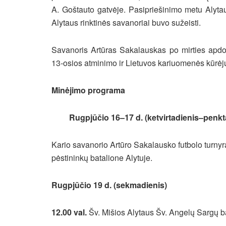
A. Goštauto gatvėje. Pasipriešinimo metu Alyta
Alytaus rinktinės savanoriai buvo sužeisti.
Savanoris Artūras Sakalauskas po mirties apdo
13-osios atminimo ir Lietuvos kariuomenės kūrėj
Minėjimo programa
Rugpjūčio 16–17 d. (ketvirtadienis–penkt
Kario savanorio Artūro Sakalausko futbolo turny
pėstininkų batalione Alytuje.
Rugpjūčio 19 d. (sekmadienis)
12.00 val.
Šv. Mišios Alytaus Šv. Angelų Sargų b