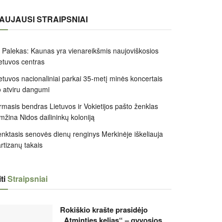
AUJAUSI STRAIPSNIAI
 Palekas: Kaunas yra vienareikšmis naujoviškosios
etuvos centras
etuvos nacionaliniai parkai 35-metį minės koncertais
 atviru dangumi
rmasis bendras Lietuvos ir Vokietijos pašto ženklas
mžina Nidos dailininkų koloniją
nktasis senovės dienų renginys Merkinėje iškeliauja
rtizanų takais
ti
Straipsniai
Rokiškio krašte prasidėjo
„Atminties kelias“ – gyvosios