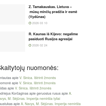
Z. Tamakauskas. Lietuva –
mūsų minčių pradžia ir esmė
(Vydūnas)
2026 03 10
R. Kaunas iš Kijevo: negalime
pasiduoti Rusijos agresijai
2026 02 24
kaitytojų nuomonės:
ntautas
apie
V. Sinica. Ištrinti žmonės
uomonė
apie
V. Sinica. Ištrinti žmonės
ldas
apie
V. Sinica. Ištrinti žmonės
driejus Korčaginas apie geruosius rusus
apie
A.
vys, M. Sėjūnas. Imperija nemiršta tyliai
austukas
apie
A. Navys, M. Sėjūnas. Imperija nemiršta