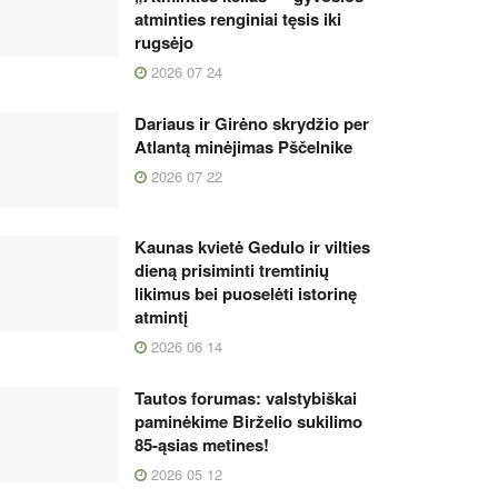
atminties renginiai tęsis iki
rugsėjo
2026 07 24
Dariaus ir Girėno skrydžio per
Atlantą minėjimas Pščelnike
2026 07 22
Kaunas kvietė Gedulo ir vilties
dieną prisiminti tremtinių
likimus bei puoselėti istorinę
atmintį
2026 06 14
Tautos forumas: valstybiškai
paminėkime Birželio sukilimo
85-ąsias metines!
2026 05 12