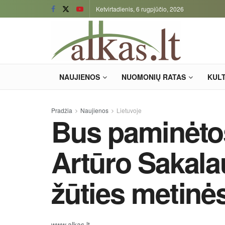
Ketvirtadienis, 6 rugpjūčio, 2026
NAUJIENOS
NUOMONIŲ RATAS
KUL
Pradžia
Naujienos
Lietuvoje
Bus paminėto
Artūro Sakala
žūties metinė
www.alkas.lt