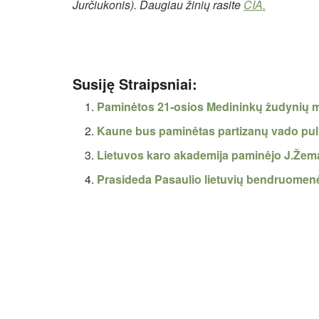
Jurčiukonis). Daugiau žinių rasite
ČIA.
Susiję Straipsniai:
Paminėtos 21-osios Medininkų žudynių 
Kaune bus paminėtas partizanų vado pulk
Lietuvos karo akademija paminėjo J.Žema
Prasideda Pasaulio lietuvių bendruomen