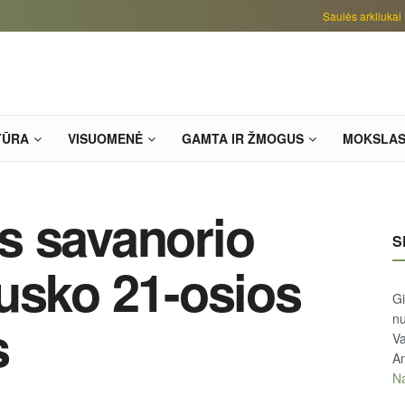
Saulės arkliukai
TŪRA
VISUOMENĖ
GAMTA IR ŽMOGUS
MOKSLA
s savanorio
S
usko 21-osios
Gi
n
s
Va
An
Na