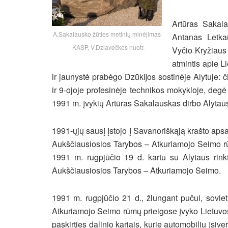
Artūras Sakal
A.Sakalausko žūties metinių minėjimas
Antanas Letka
| KASP, V.Dziavečkos nuotr.
Vyčio Kryžiaus 
atmintis apie 
ir jaunystė prabėgo Dzūkĳos sostinėje Alytuje:
či
ir 9-ojoje profesinėje technikos mokykloje, degė
1991 m. įvykių Artūras Sakalauskas dirbo Alyta
1991-ųjų sausį įstojo į Savanoriškąją krašto aps
Aukščiausiosios Tarybos – Atkuriamojo Seimo r
1991 m. rugpjūčio 19 d. kartu su Alytaus rinkti
Aukščiausiosios Tarybos – Atkuriamojo Seimo.
1991 m. rugpjūčio 21 d., žlungant pučui, sovie
Atkuriamojo Seimo rūmų prieigose įvyko Lietuvo
paskirties dalinio kariais, kurie automobiliu įsiv