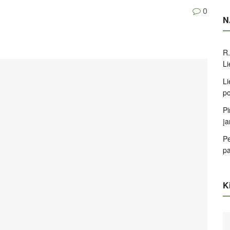
0
N
R.
Li
Li
po
Pi
įa
Pe
pa
Ki