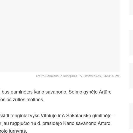
Artūro Sakalausko minėjimas | V. Dziaveckos, KASP nuotr.
. bus paminėtos kario savanorio, Seimo gynėjo Artūro
osios žūties metines.
skirti renginiai vyks Vilniuje ir A.Sakalausko gimtinėje –
ur jau rugpjūčio 16 d. prasidėjo Kario savanorio Artūro
olo turnyras.