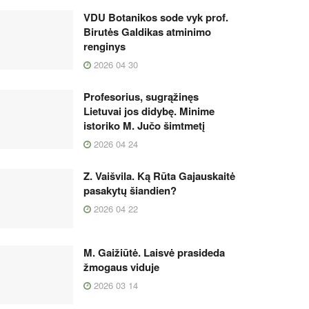
VDU Botanikos sode vyk prof.
Birutės Galdikas atminimo
renginys
2026 04 30
Profesorius, sugrąžinęs
Lietuvai jos didybę. Minime
istoriko M. Jučo šimtmetį
2026 04 24
Z. Vaišvila. Ką Rūta Gajauskaitė
pasakytų šiandien?
2026 04 22
M. Gaižiūtė. Laisvė prasideda
žmogaus viduje
2026 03 14