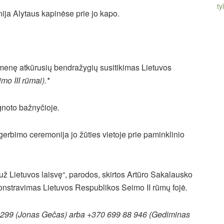
tyl
ja Alytaus kapinėse prie jo kapo.
menę atkūrusių bendražygių susitikimas Lietuvos
mo III rūmai).
*
gnoto bažnyčioje
.
rbimo ceremonija jo žūties vietoje prie paminklinio
ž Lietuvos laisvę“, parodos, skirtos Artūro Sakalausko
onstravimas Lietuvos Respublikos Seimo II rūmų fojė
.
 26 299 (Jonas Gečas) arba +370 699 88 946 (Gediminas