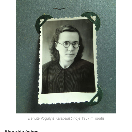
Elenutė Vogulytė Kalabauščinoje 1957 m. spalis
Elenutės šeima