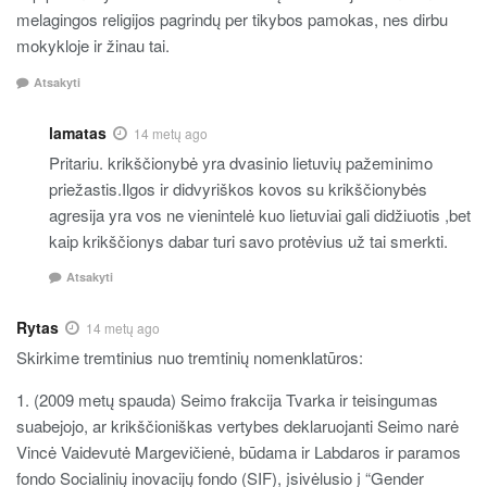
melagingos religijos pagrindų per tikybos pamokas, nes dirbu
mokykloje ir žinau tai.
Atsakyti
lamatas
14 metų ago
Pritariu. krikščionybė yra dvasinio lietuvių pažeminimo
priežastis.Ilgos ir didvyriškos kovos su krikščionybės
agresija yra vos ne vienintelė kuo lietuviai gali didžiuotis ,bet
kaip krikščionys dabar turi savo protėvius už tai smerkti.
Atsakyti
Rytas
14 metų ago
Skirkime tremtinius nuo tremtinių nomenklatūros:
1. (2009 metų spauda) Seimo frakcija Tvarka ir teisingumas
suabejojo, ar krikščioniškas vertybes deklaruojanti Seimo narė
Vincė Vaidevutė Margevičienė, būdama ir Labdaros ir paramos
fondo Socialinių inovacijų fondo (SIF), įsivėlusio į “Gender