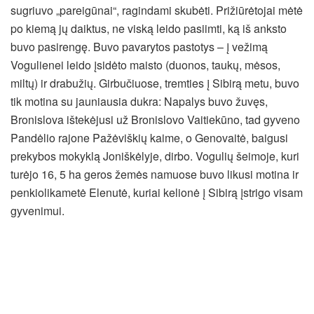
sugriuvo „pareigūnai“, ragindami skubėti. Prižiūrėtojai mėtė
po kiemą jų daiktus, ne viską leido pasiimti, ką iš anksto
buvo pasirengę. Buvo pavarytos pastotys – į vežimą
Vogulienei leido įsidėto maisto (duonos, taukų, mėsos,
miltų) ir drabužių. Girbučiuose, tremties į Sibirą metu, buvo
tik motina su jauniausia dukra: Napalys buvo žuvęs,
Bronislova ištekėjusi už Bronislovo Vaitiekūno, tad gyveno
Pandėlio rajone Pažėviškių kaime, o Genovaitė, baigusi
prekybos mokyklą Joniškėlyje, dirbo. Vogulių šeimoje, kuri
turėjo 16, 5 ha geros žemės namuose buvo likusi motina ir
penkiolikametė Elenutė, kuriai kelionė į Sibirą įstrigo visam
gyvenimui.