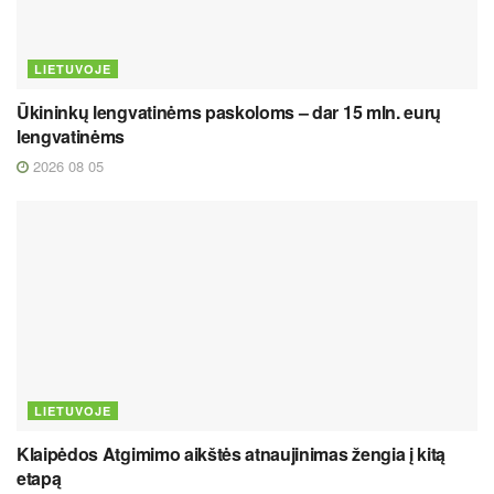
LIETUVOJE
Ūkininkų lengvatinėms paskoloms – dar 15 mln. eurų
lengvatinėms
2026 08 05
LIETUVOJE
Klaipėdos Atgimimo aikštės atnaujinimas žengia į kitą
etapą