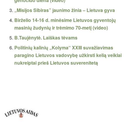
genocido diena (video)
„Misijos Sibiras” jaunimo žinia – Lietuva gyva
Birželio 14-16 d. minėsime Lietuvos gyventojų
masinių žudynių ir trėmimo 70-metį (video)
B.Taujėnytė. Laiškas tėvams
Politinių kalinių „Kolyma“ XXIII suvažiavimas
paragino Lietuvos vadovybę užkirsti kelią veiklai
nukreiptai prieš Lietuvos suverenitetą