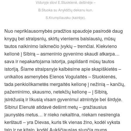
Viduryje stovi E.Stuokienė, dešinėje –
B.Stuoka su Anykščių dekanu kun.
S.Krumpliausku (kairėje).
Nuo nepriklausomybės pradžios spaudoje pasirodė daug
knygų bei straipsnių, skirtų vieniems baisiausių, mūsų
tautos naikinimo laikmečio įvykių – tremčiai. Kiekvieno
kelionė į Sibirą – asmeninio gyvenimo skaudi atkarpa…
sava ir nepakartojama istorija, papildanti mūsų tautos
istoriją. Šiame straipsnyje kalbėsime apie skapiškietės –
unikalios asmenybės Elenos Vogulaitės – Stuokienės,
tada penkiolikametės mergaitės kelionę į nežinią – kančių,
pažeminimo, skausmo, netekčių kelionę – į Sibirą,
įsirėžusią ir likusią visam gyvenimui atmintyje bei širdyje.
Sibirui Elenutė atidavė dešimt metų – gražiausius
jaunystės metus… ir nieko nekaltina, niekam nesirengia
kerštauti – yra Dievas, kuris tik vienas žino, kodėl vyksta
taip ir ne kitaip, kodėl Aukščiausias siunčia mums