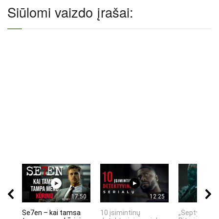
Siūlomi vaizdo įrašai:
17:50
12:25
Se7en – kai tamsa
10 įsimintinų
„Septynių Ka