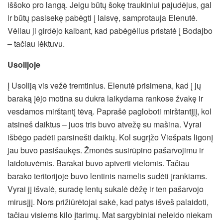
iššoko pro langą. Jeigu būtų šokę traukiniui pajudėjus, gal
ir būtų pasisekę pabėgti į laisvę, samprotauja Elenutė.
Vėliau ji girdėjo kalbant, kad pabėgėlius pristatė į Bodajbo
– tačiau lėktuvu.
Usolijoje
Į Usoliją vis vežė tremtinius. Elenutė prisimena, kad į jų
baraką įėjo motina su dukra laikydama rankose žvakę ir
vesdamos mirštantį tėvą. Paprašė pagloboti mirštantįjį, kol
atsineš daiktus – juos tris buvo atvežę su mašina. Vyrai
išbėgo padėti parsinešti daiktų. Kol sugrįžo Viešpats ligonį
jau buvo pasišaukęs. Žmonės susirūpino pašarvojimu ir
laidotuvėmis. Barakai buvo aptverti vielomis. Tačiau
barako teritorijoje buvo lentinis namelis sudėti įrankiams.
Vyrai jį išvalė, suradę lentų sukalė dėžę ir ten pašarvojo
mirusįjį. Nors prižiūrėtojai sakė, kad patys išveš palaidoti,
tačiau visiems kilo įtarimų. Mat sargybiniai neleido niekam