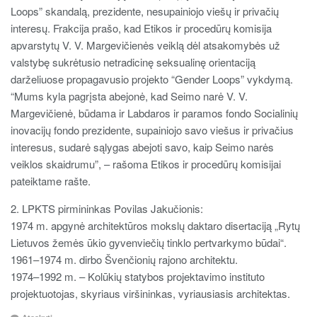
Loops” skandalą, prezidente, nesupainiojo viešų ir privačių
interesų. Frakcija prašo, kad Etikos ir procedūrų komisija
apvarstytų V. V. Margevičienės veiklą dėl atsakomybės už
valstybę sukrėtusio netradicinę seksualinę orientaciją
darželiuose propagavusio projekto “Gender Loops” vykdymą.
“Mums kyla pagrįsta abejonė, kad Seimo narė V. V.
Margevičienė, būdama ir Labdaros ir paramos fondo Socialinių
inovacijų fondo prezidente, supainiojo savo viešus ir privačius
interesus, sudarė sąlygas abejoti savo, kaip Seimo narės
veiklos skaidrumu”, – rašoma Etikos ir procedūrų komisijai
pateiktame rašte.
2. LPKTS pirmininkas Povilas Jakučionis:
1974 m. apgynė architektūros mokslų daktaro disertaciją „Rytų
Lietuvos žemės ūkio gyvenviečių tinklo pertvarkymo būdai“.
1961–1974 m. dirbo Švenčionių rajono architektu.
1974–1992 m. – Kolūkių statybos projektavimo instituto
projektuotojas, skyriaus viršininkas, vyriausiasis architektas.