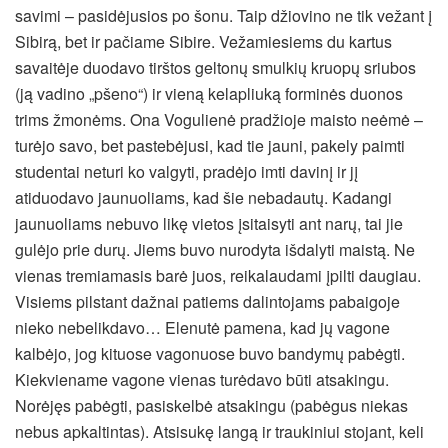
savimi – pasidėjusios po šonu. Taip džiovino ne tik vežant į
Sibirą, bet ir pačiame Sibire. Vežamiesiems du kartus
savaitėje duodavo tirštos geltonų smulkių kruopų sriubos
(ją vadino „pšeno“) ir vieną kelapliuką forminės duonos
trims žmonėms. Ona Vogulienė pradžioje maisto neėmė –
turėjo savo, bet pastebėjusi, kad tie jauni, pakely paimti
studentai neturi ko valgyti, pradėjo imti davinį ir jį
atiduodavo jaunuoliams, kad šie nebadautų. Kadangi
jaunuoliams nebuvo likę vietos įsitaisyti ant narų, tai jie
gulėjo prie durų. Jiems buvo nurodyta išdalyti maistą. Ne
vienas tremiamasis barė juos, reikalaudami įpilti daugiau.
Visiems pilstant dažnai patiems dalintojams pabaigoje
nieko nebelikdavo… Elenutė pamena, kad jų vagone
kalbėjo, jog kituose vagonuose buvo bandymų pabėgti.
Kiekviename vagone vienas turėdavo būti atsakingu.
Norėjęs pabėgti, pasiskelbė atsakingu (pabėgus niekas
nebus apkaltintas). Atsisukę langą ir traukiniui stojant, keli