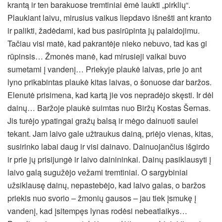
krantą ir ten barakuose tremtiniai ėmė laukti „pirklių“.
Plaukiant laivu, mirusius vaikus liepdavo išnešti ant kranto
ir palikti, žadėdami, kad bus pasirūpinta jų palaidojimu.
Tačiau visi matė, kad pakrantėje nieko nebuvo, tad kas gi
rūpinsis… Žmonės manė, kad mirusieji vaikai buvo
sumetami į vandenį… Priekyje plaukė laivas, prie jo ant
lyno prikabintas plaukė kitas laivas, o šonuose dar baržos.
Elenutė prisimena, kad kartą jie vos nepradėjo skęsti. Ir dėl
dainų… Baržoje plaukė suimtas nuo Biržų Kostas Šernas.
Jis turėjo ypatingai gražų balsą ir mėgo dainuoti saulei
tekant. Jam laivo gale užtraukus dainą, priėjo vienas, kitas,
susirinko labai daug ir visi dainavo. Dainuojančius išgirdo
ir prie jų prisijungė ir laivo dainininkai. Dainų pasiklausyti į
laivo galą sugužėjo vežami tremtiniai. O sargybiniai
užsiklausę dainų, nepastebėjo, kad laivo galas, o baržos
priekis nuo svorio – žmonių gausos – jau tiek įsmukę į
vandenį, kad įsitempęs lynas rodėsi nebeatlaikys…