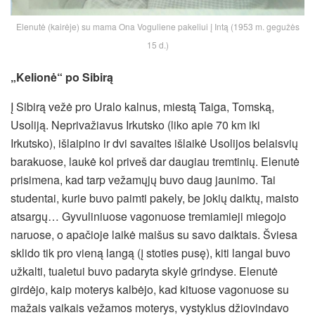
Elenutė (kairėje) su mama Ona Voguliene pakeliui į Intą (1953 m. gegužės
15 d.)
„Kelionė“ po Sibirą
Į Sibirą vežė pro Uralo kalnus, miestą Taiga, Tomską,
Usoliją. Neprivažiavus Irkutsko (liko apie 70 km iki
Irkutsko), išlaipino ir dvi savaites išlaikė Usolijos belaisvių
barakuose, laukė kol priveš dar daugiau tremtinių. Elenutė
prisimena, kad tarp vežamųjų buvo daug jaunimo. Tai
studentai, kurie buvo paimti pakely, be jokių daiktų, maisto
atsargų… Gyvuliniuose vagonuose tremiamieji miegojo
naruose, o apačioje laikė maišus su savo daiktais. Šviesa
sklido tik pro vieną langą (į stoties pusę), kiti langai buvo
užkalti, tualetui buvo padaryta skylė grindyse. Elenutė
girdėjo, kaip moterys kalbėjo, kad kituose vagonuose su
mažais vaikais vežamos moterys, vystyklus džiovindavo