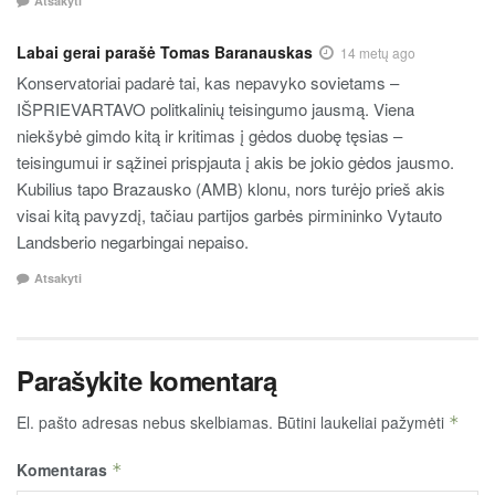
Atsakyti
Labai gerai parašė Tomas Baranauskas
14 metų ago
Konservatoriai padarė tai, kas nepavyko sovietams –
IŠPRIEVARTAVO politkalinių teisingumo jausmą. Viena
niekšybė gimdo kitą ir kritimas į gėdos duobę tęsias –
teisingumui ir sąžinei prispjauta į akis be jokio gėdos jausmo.
Kubilius tapo Brazausko (AMB) klonu, nors turėjo prieš akis
visai kitą pavyzdį, tačiau partijos garbės pirmininko Vytauto
Landsberio negarbingai nepaiso.
Atsakyti
Parašykite komentarą
El. pašto adresas nebus skelbiamas.
Būtini laukeliai pažymėti
*
Komentaras
*