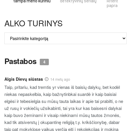
tampa meno kūriniu
detektyvinių serialų
Riteris" – kai
paprastumas
ALKO TURINYS
ALKO
TURINYS
Pastabos
4
Algis Dievų siūstas
14 metų ago
Taip, pritariu, kad tremtis yr vienas iš baisių dalykų, bet kodėl
niekas nepaskelbia, kaip bažnytinbkai suardė ir kaip baisiai
elgėsi ir tebesielgia su mūsų tauta laikas ir apie tai prabilti, o ne
už rusų ir vokiečių užsikabinti, tai yra kur kas baisesni dalykai
kaip buvo žeminami ir visaip niekinami mūsų tautos žmonės,
kad tik atsiverstų į okupantinę religiją t.y. krikščionybę, dabar
taip pat mokyklose vaikus verčia eiti į rekolekcijas ir mokina