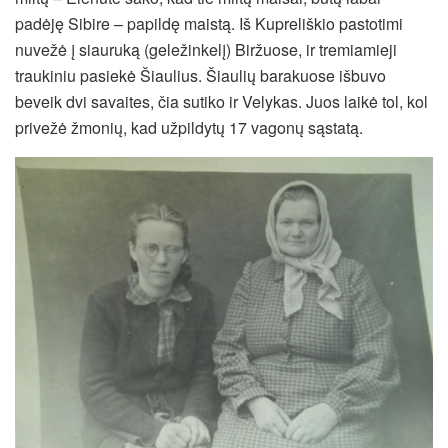
padėję Sibire – papildę maistą. Iš Kupreliškio pastotimi
nuvežė į siauruką (geležinkelį) Biržuose, ir tremiamieji
traukiniu pasiekė Šiaulius. Šiaulių barakuose išbuvo
beveik dvi savaites, čia sutiko ir Velykas. Juos laikė tol, kol
privežė žmonių, kad užpildytų 17 vagonų sąstatą.