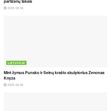
partizanų takais
2026 08 06
LIETUVOJE
Mirė žymus Punsko ir Seinų krašto skulptorius Zenonas
Knyza
2026 08 06