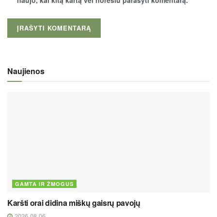
naujo, kai kitą kartą vėl norėsiu parašyti komentarą.
Naujienos
GAMTA IR ŽMOGUS
Karšti orai didina miškų gaisrų pavojų
2026 08 06