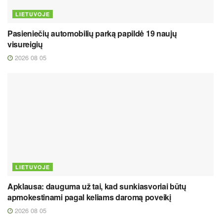
LIETUVOJE
Pasieniečių automobilių parką papildė 19 naujų
visureigių
2026 08 05
LIETUVOJE
Apklausa: dauguma už tai, kad sunkiasvoriai būtų
apmokestinami pagal keliams daromą poveikį
2026 08 05