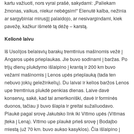
kartu važiuoti, nors vyrai prašė, sakydami: „Paliekam
žmonas, vaikus, niekur nebėgsim!” Elenutė kalba, nežinia
ar sargybiniai mirusįjį palaidojo, ar nesivargindami, kiek
pavežę, kažkur išmetė tą dėžę – karstą.
Kelionė laivu
Iš Usolijos belaisvių barakų tremtinius mašinomis vežė į
Angaros upės prieplaukas. Jie buvo sodinami į baržas. Po
trijų dienų plukdymo išlaipino į krantą ir 200 km buvo
vežami mašinomis į Lenos upės prieplauką (tada ten
nebuvo jokių geležinkelių). Du laivai ir kelios baržos Lenos
upe tremtinius plukdė penkias dienas. Laive davė
konservų, sakė, kad tai amerikoniški, davė ir forminės
duonos, tačiau ji buvo šlapia ir greitai sužaliuodavo.
Plaukė pagal srovę Jakutsko link iki Vitimo upės (Vitimas
įteka į Leną). Vitimo upe plaukė prieš srovę į Bodajbo
miestą (už 70 km. buvo aukso kasyklos). Čia išlaipino į