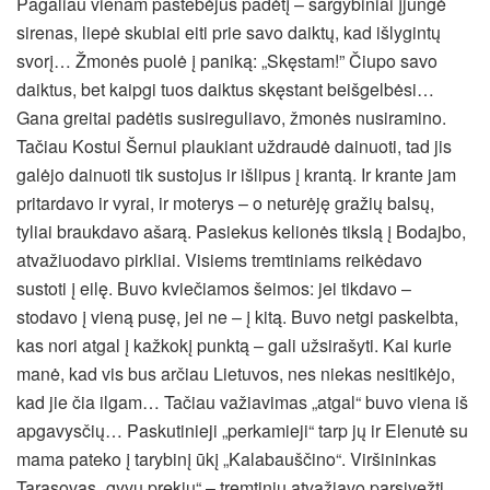
Pagaliau vienam pastebėjus padėtį – sargybiniai įjungė
sirenas, liepė skubiai eiti prie savo daiktų, kad išlygintų
svorį… Žmonės puolė į paniką: „Skęstam!” Čiupo savo
daiktus, bet kaipgi tuos daiktus skęstant beišgelbėsi…
Gana greitai padėtis susireguliavo, žmonės nusiramino.
Tačiau Kostui Šernui plaukiant uždraudė dainuoti, tad jis
galėjo dainuoti tik sustojus ir išlipus į krantą. Ir krante jam
pritardavo ir vyrai, ir moterys – o neturėję gražių balsų,
tyliai braukdavo ašarą. Pasiekus kelionės tikslą į Bodajbo,
atvažiuodavo pirkliai. Visiems tremtiniams reikėdavo
sustoti į eilę. Buvo kviečiamos šeimos: jei tikdavo –
stodavo į vieną pusę, jei ne – į kitą. Buvo netgi paskelbta,
kas nori atgal į kažkokį punktą – gali užsirašyti. Kai kurie
manė, kad vis bus arčiau Lietuvos, nes niekas nesitikėjo,
kad jie čia ilgam… Tačiau važiavimas „atgal“ buvo viena iš
apgavysčių… Paskutinieji „perkamieji“ tarp jų ir Elenutė su
mama pateko į tarybinį ūkį „Kalabauščino“. Viršininkas
Tarasovas „gyvų prekių“ – tremtinių atvažiavo parsivežti