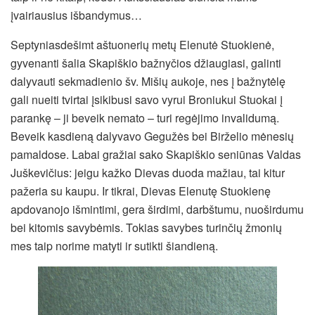
įvairiausius išbandymus…
Septyniasdešimt aštuonerių metų Elenutė Stuokienė,
gyvenanti šalia Skapiškio bažnyčios džiaugiasi, galinti
dalyvauti sekmadienio šv. Mišių aukoje, nes į bažnytėlę
gali nueiti tvirtai įsikibusi savo vyrui Broniukui Stuokai į
parankę – ji beveik nemato – turi regėjimo invalidumą.
Beveik kasdieną dalyvavo Gegužės bei Birželio mėnesių
pamaldose. Labai gražiai sako Skapiškio seniūnas Valdas
Juškevičius: jeigu kažko Dievas duoda mažiau, tai kitur
pažeria su kaupu. Ir tikrai, Dievas Elenutę Stuokienę
apdovanojo išmintimi, gera širdimi, darbštumu, nuoširdumu
bei kitomis savybėmis. Tokias savybes turinčių žmonių
mes taip norime matyti ir sutikti šiandieną.