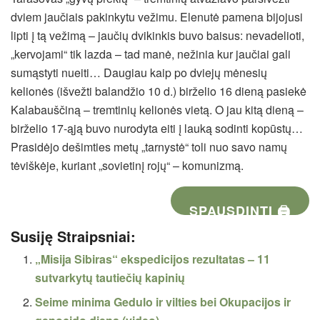
dviem jaučiais pakinkytu vežimu. Elenutė pamena bijojusi
lipti į tą vežimą – jaučių dvikinkis buvo baisus: nevadelioti,
„kervojami“ tik lazda – tad manė, nežinia kur jaučiai gali
sumąstyti nueiti… Daugiau kaip po dviejų mėnesių
kelionės (išvežti balandžio 10 d.) birželio 16 dieną pasiekė
Kalabauščiną – tremtinių kelionės vietą. O jau kitą dieną –
birželio 17-ąją buvo nurodyta eiti į lauką sodinti kopūstų…
Prasidėjo dešimties metų „tarnystė“ toli nuo savo namų
tėviškėje, kuriant „sovietinį rojų“ – komunizmą.
SPAUSDINTI 🖨
Susiję Straipsniai:
„Misija Sibiras“ ekspedicijos rezultatas – 11
sutvarkytų tautiečių kapinių
Seime minima Gedulo ir vilties bei Okupacijos ir