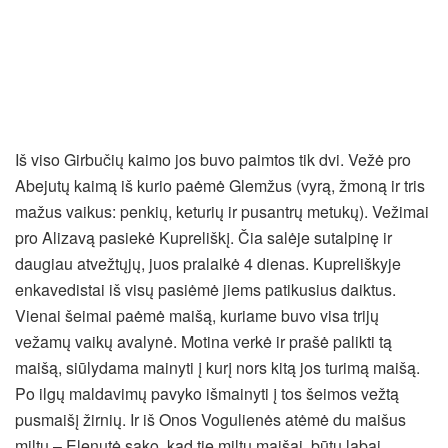
Iš viso Girbučių kaimo jos buvo paimtos tik dvi. Vežė pro
Abejutų kaimą iš kurio paėmė Glemžus (vyrą, žmoną ir tris
mažus vaikus: penkių, keturių ir pusantrų metukų). Vežimai
pro Alizavą pasiekė Kupreliškį. Čia salėje sutalpinę ir
daugiau atvežtųjų, juos pralaikė 4 dienas. Kupreliškyje
enkavedistai iš visų pasiėmė jiems patikusius daiktus.
Vienai šeimai paėmė maišą, kuriame buvo visa trijų
vežamų vaikų avalynė. Motina verkė ir prašė palikti tą
maišą, siūlydama mainyti į kurį nors kitą jos turimą maišą.
Po ilgų maldavimų pavyko išmainyti į tos šeimos vežtą
pusmaišį žirnių. Ir iš Onos Vogulienės atėmė du maišus
miltų – Elenutė sako, kad tie miltų maišai, būtų labai