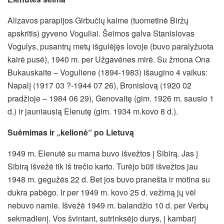
Alizavos parapijos Girbučių kaime (tuometinė Biržų
apskritis) gyveno Voguliai. Šeimos galva Stanislovas
Vogulys, pusantrų metų išgulėjęs lovoje (buvo paralyžuota
kairė pusė), 1940 m. per Užgavėnes mirė. Su žmona Ona
Bukauskaite – Voguliene (1894-1983) išaugino 4 vaikus:
Napalį (1917 03 ?-1944 07 26), Bronislovą (1920 02
pradžioje – 1984 06 29), Genovaitę (gim. 1926 m. sausio 1
d.) ir jauniausią Elenutę (gim. 1934 m.kovo 8 d.).
Suėmimas ir „kelionė“ po Lietuvą
1949 m. Elenutė su mama buvo išvežtos į Sibirą. Jas į
Sibirą išvežė tik iš trečio karto. Turėjo būti išvežtos jau
1948 m. gegužės 22 d. Bet jos buvo pranešta ir motina su
dukra pabėgo. Ir per 1949 m. kovo 25 d. vežimą jų vėl
nebuvo namie. Išvežė 1949 m. balandžio 10 d. per Verbų
sekmadienį. Vos švintant, sutrinksėjo durys, į kambarį