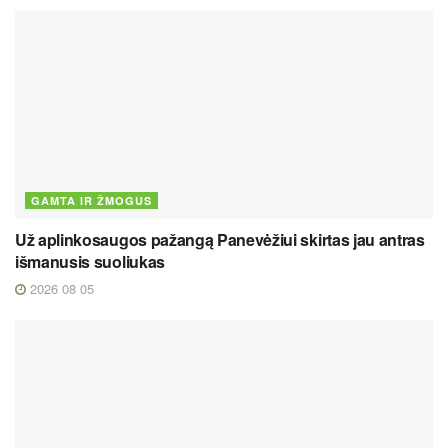
GAMTA IR ŽMOGUS
Už aplinkosaugos pažangą Panevėžiui skirtas jau antras
išmanusis suoliukas
2026 08 05