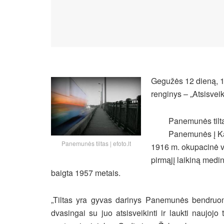
Gegužės 12 dieną, 12
renginys – „Atsisveik
Panemunės tiltas
Panemunės į Kau
Panemunės tiltas | efoto.lt
1916 m. okupacinė v
pirmąjį laikiną medinį
baigta 1957 metais.
„Tiltas yra gyvas darinys Panemunės bendruo
dvasingai su juo atsisveikinti ir laukti naujo