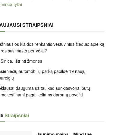
miršta tyliai
AUJAUSI STRAIPSNIAI
žniausios klaidos renkantis vestuvinius žiedus: apie ką
ros susimąsto per vėlai?
 Sinica. Ištrinti žmonės
sieniečių automobilių parką papildė 19 naujų
sureigių
klausa: dauguma už tai, kad sunkiasvoriai būtų
mokestinami pagal keliams daromą poveikį
ti
Straipsniai
Jaunimo mainai „Mind the