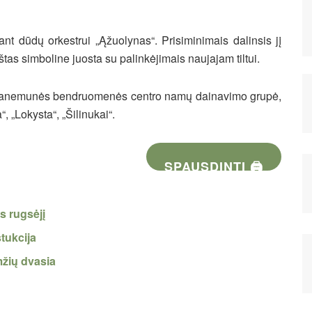
nt dūdų orkestrui „Ąžuolynas“. Prisiminimais dalinsis jį
štas simboline juosta su palinkėjimais naujajam tiltui.
 Panemunės bendruomenės centro namų dainavimo grupė,
, „Lokysta“, „Šilinukai“.
SPAUSDINTI 🖨
s rugsėjį
stukcija
žių dvasia