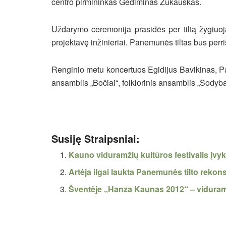
centro pirmininkas Gediminas Žukauskas.
Uždarymo ceremonija prasidės per tiltą žygiuoja
projektavę inžinieriai. Panemunės tiltas bus perri
Renginio metu koncertuos Egidijus Bavikinas,
ansamblis „Bočiai“, folklorinis ansamblis „Sodyba“
Susiję Straipsniai:
Kauno viduramžių kultūros festivalis įvyk
Artėja ilgai laukta Panemunės tilto rekon
Šventėje „Hanza Kaunas 2012“ – viduram