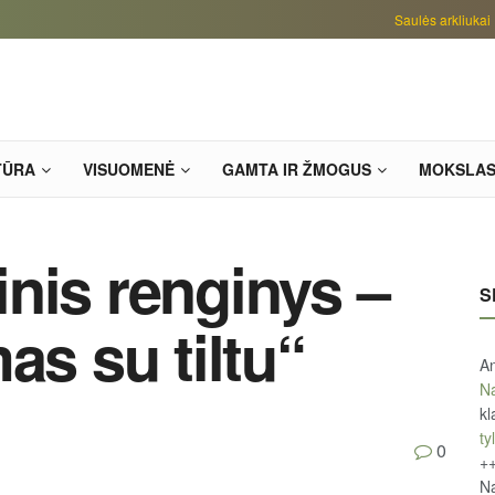
Saulės arkliukai
TŪRA
VISUOMENĖ
GAMTA IR ŽMOGUS
MOKSLA
nis renginys –
S
as su tiltu“
An
Na
kl
tyl
0
+
Na