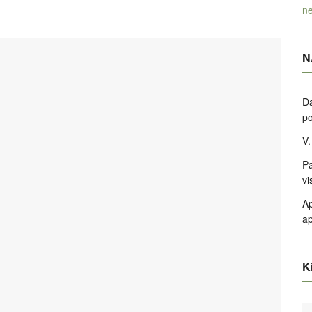
ne
N
Da
po
V.
Pa
vi
Ap
ap
Ki