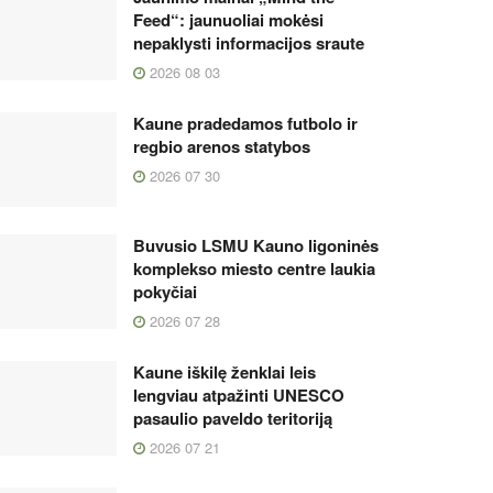
Feed“: jaunuoliai mokėsi
nepaklysti informacijos sraute
2026 08 03
Kaune pradedamos futbolo ir
regbio arenos statybos
2026 07 30
Buvusio LSMU Kauno ligoninės
komplekso miesto centre laukia
pokyčiai
2026 07 28
Kaune iškilę ženklai leis
lengviau atpažinti UNESCO
pasaulio paveldo teritoriją
2026 07 21