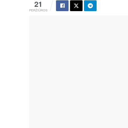
21
PERŽIŪROS