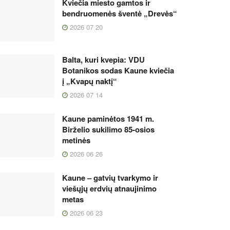
Kviečia miesto gamtos ir
bendruomenės šventė „Drevės“
2026 07 20
Balta, kuri kvepia: VDU
Botanikos sodas Kaune kviečia
į „Kvapų naktį“
2026 07 14
Kaune paminėtos 1941 m.
Birželio sukilimo 85-osios
metinės
2026 06 26
Kaune – gatvių tvarkymo ir
viešųjų erdvių atnaujinimo
metas
2026 06 23