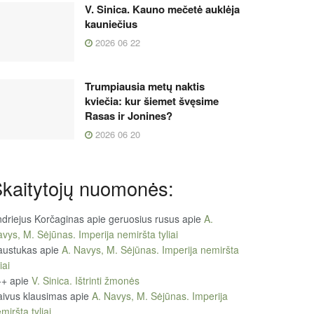
V. Sinica. Kauno mečetė auklėja
kauniečius
2026 06 22
Trumpiausia metų naktis
kviečia: kur šiemet švęsime
Rasas ir Jonines?
2026 06 20
kaitytojų nuomonės:
driejus Korčaginas apie geruosius rusus
apie
A.
vys, M. Sėjūnas. Imperija nemiršta tyliai
austukas
apie
A. Navys, M. Sėjūnas. Imperija nemiršta
iai
++
apie
V. Sinica. Ištrinti žmonės
ivus klausimas
apie
A. Navys, M. Sėjūnas. Imperija
miršta tyliai