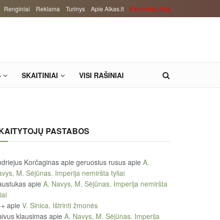
Renginiai
Reklama
Turinys
Apie Alkas.lt
Paremkite Alką
S
SKAITINIAI
VISI RAŠINIAI
KAITYTOJŲ PASTABOS
driejus Korčaginas apie geruosius rusus
apie
A.
vys, M. Sėjūnas. Imperija nemiršta tyliai
austukas
apie
A. Navys, M. Sėjūnas. Imperija nemiršta
iai
++
apie
V. Sinica. Ištrinti žmonės
ivus klausimas
apie
A. Navys, M. Sėjūnas. Imperija