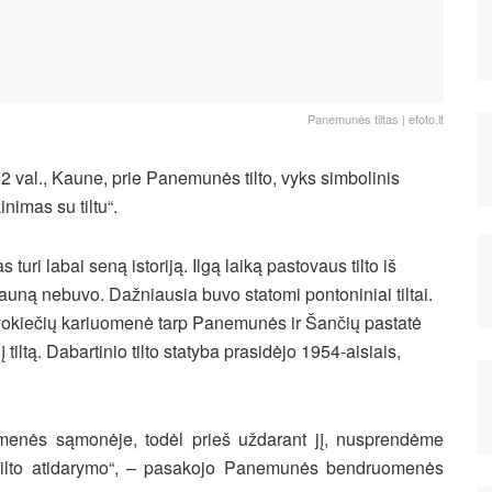
Panemunės tiltas | efoto.lt
 val., Kaune, prie Panemunės tilto, vyks simbolinis
inimas su tiltu“.
 turi labai seną istoriją. Ilgą laiką pastovaus tilto iš
ną nebuvo. Dažniausia buvo statomi pontoniniai tiltai.
okiečių kariuomenė tarp Panemunės ir Šančių pastatė
 tiltą. Dabartinio tilto statyba prasidėjo 1954-aisiais,
menės sąmonėje, todėl prieš uždarant jį, nusprendėme
jo tilto atidarymo“, – pasakojo Panemunės bendruomenės