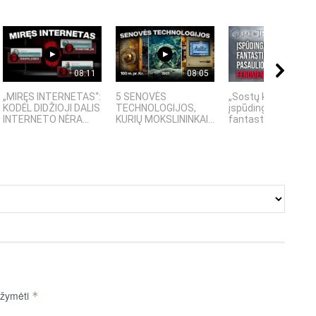
08:11
08:05
21:
„MIRĘS INTERNETAS“:
5 SENOVĖS
„Sostų karai" -
KODĖL DIDŽIOJI DALIS
TECHNOLOGIJOS,
įspūdingas
INTERNETO NĖRA...
KURIŲ MOKSLININKAI...
fantastinio pasaulio
pažymėti
*