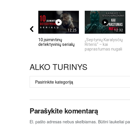
12:25
12:32
10 įsimintinų
„Septynių Karalysčių
detektyvinių serialų
Riteris" – kai
paprastumas nugali
ALKO TURINYS
ALKO
TURINYS
Parašykite komentarą
El. pašto adresas nebus skelbiamas.
Būtini laukeliai 