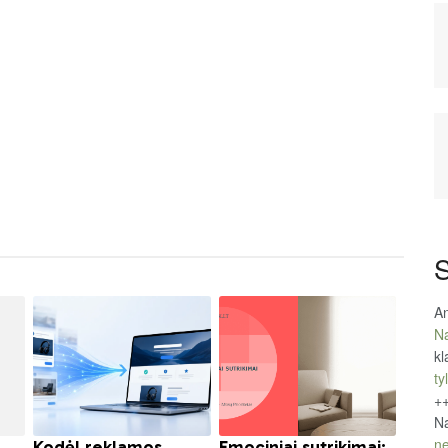
S
An
Na
kl
tyl
+
Na
ne