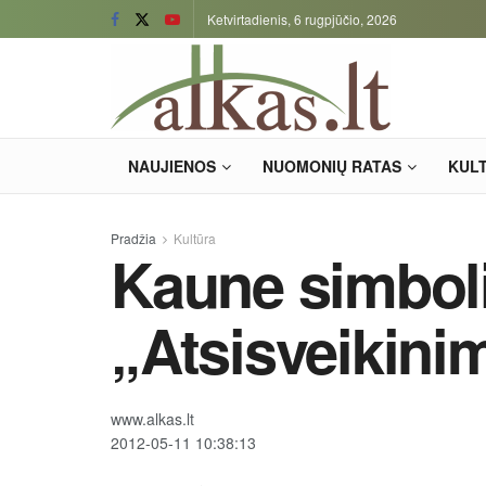
Ketvirtadienis, 6 rugpjūčio, 2026
NAUJIENOS
NUOMONIŲ RATAS
KUL
Pradžia
Kultūra
Kaune simboli
„Atsisveikinim
www.alkas.lt
2012-05-11 10:38:13