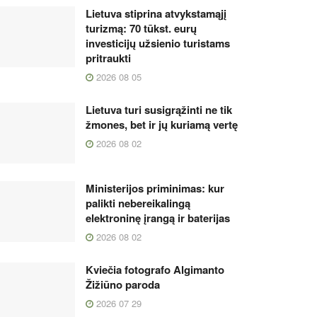
Lietuva stiprina atvykstamąjį
turizmą: 70 tūkst. eurų
investicijų užsienio turistams
pritraukti
2026 08 05
Lietuva turi susigrąžinti ne tik
žmones, bet ir jų kuriamą vertę
2026 08 02
Ministerijos priminimas: kur
palikti nebereikalingą
elektroninę įrangą ir baterijas
2026 08 02
Kviečia fotografo Algimanto
Žižiūno paroda
2026 07 29