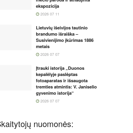
ekspozicija
2026 07 11
Lietuvių išeivijos tautinio
brandumo išraiška –
Susivienijimo įkūrimas 1886
metais
2026 07 07
Įtrauki istorija „Duonos
kepalėlyje paslėptas
fotoaparatas ir išsaugota
tremties atmintis: V. Janiselio
gyvenimo istorija“
2026 07 07
kaitytojų nuomonės: