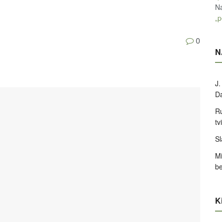
Na
„p
0
N
J.
D
Ru
tv
Sl
Mi
be
Ki