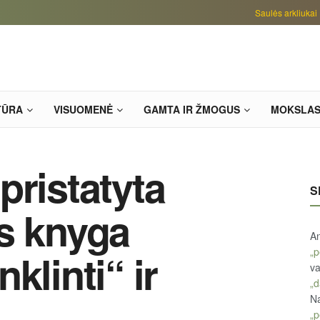
Saulės arkliukai
TŪRA
VISUOMENĖ
GAMTA IR ŽMOGUS
MOKSLA
pristatyta
S
s knyga
An
„p
klinti“ ir
va
„d
Na
„p