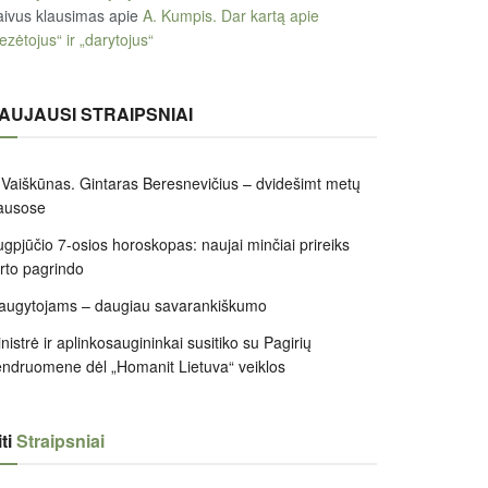
ivus klausimas
apie
A. Kumpis. Dar kartą apie
ezėtojus“ ir „darytojus“
AUJAUSI STRAIPSNIAI
 Vaiškūnas. Gintaras Beresnevičius – dvidešimt metų
ausose
gpjūčio 7-osios horoskopas: naujai minčiai prireiks
irto pagrindo
augytojams – daugiau savarankiškumo
nistrė ir aplinkosaugininkai susitiko su Pagirių
ndruomene dėl „Homanit Lietuva“ veiklos
ti
Straipsniai