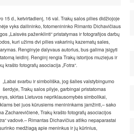
o 15 d., ketvirtadienį, 16 val. Trakų salos pilies didžiojoje
ėje vyks dailininko, fotomenininko Rimanto Dichavičiaus
gos „Laisvės paženklinti“ pristatymas ir fotografijos darbų
odos, kuri užims dvi pilies vakarinių kazematų sales,
darymas. Renginyje dalyvaus autorius, bus galima įsigyti
statomą leidinį. Renginį rengia Trakų istorijos muziejus ir
kų krašto fotografų asociacija „Fotra“.
„Labai svarbu ir simboliška, jog šalies valstybingumo
šerdyje, Trakų salos pilyje, garbingai pristatomas
inys, skirtas Lietuvos nepriklausomybės simbolikai,
klams bei juos kūrusiems menininkams
įamžinti,– sako
a Zacharevičienė, Trakų krašto fotografų asociacijos
tra“ vadovė.– Rimantas Dichavičius atliko nepaparastai
i surinko medžiagą apie meninkus ir jų kūrinius,