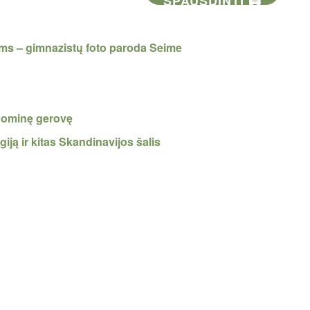
SPAUSDINTI 🖨
ms – gimnazistų foto paroda Seime
onominę gerovę
giją ir kitas Skandinavijos šalis