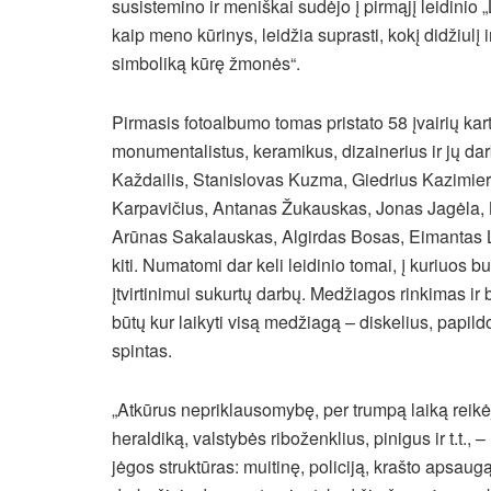
susistemino ir meniškai sudėjo į pirmąjį leidinio 
kaip meno kūrinys, leidžia suprasti, kokį didžiul
simboliką kūrę žmonės“.
Pirmasis fotoalbumo tomas pristato 58 įvairių kartų
monumentalistus, keramikus, dizainerius ir jų d
Každailis, Stanislovas Kuzma, Giedrius Kazimi
Karpavičius, Antanas Žukauskas, Jonas Jagėla, 
Arūnas Sakalauskas, Algirdas Bosas, Eimantas L
kiti. Numatomi dar keli leidinio tomai, į kuriuos
įtvirtinimui sukurtų darbų. Medžiagos rinkimas i
būtų kur laikyti visą medžiagą – diskelius, papildomą
spintas.
„Atkūrus nepriklausomybę, per trumpą laiką reikėjo
heraldiką, valstybės riboženklius, pinigus ir t.t.,
jėgos struktūras: muitinę, policiją, krašto apsaug