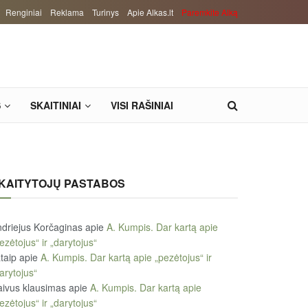
Renginiai
Reklama
Turinys
Apie Alkas.lt
Paremkite Alką
S
SKAITINIAI
VISI RAŠINIAI
KAITYTOJŲ PASTABOS
driejus Korčaginas
apie
A. Kumpis. Dar kartą apie
ezėtojus“ ir „darytojus“
taip
apie
A. Kumpis. Dar kartą apie „pezėtojus“ ir
arytojus“
ivus klausimas
apie
A. Kumpis. Dar kartą apie
ezėtojus“ ir „darytojus“