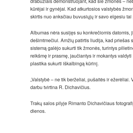
drabužiais demonstruojant, kad šie žmonės – nebe
kūrėjai ir gynėjai. Kad atkurtosios valstybės žmon
skirtis nuo anksčiau buvusiųjų ir savo elgesiu tai 
Albumas nėra susijęs su konkrečiomis datomis, ji
dešimtmečiui. Amžių patirtis liudija, kad priešas 
sistemą galėjo sukurti tik žmonės, turintys pilie
reikšmę ir prasmę, jaučiantys ir mokantys valdyt
plastika sukurti iškalbingą kūrinį.
„Valstybė – ne tik berželiai, pušaitės ir ežerėliai
darbu tvirtina R. Dichavičius.
Trakų salos pilyje Rimanto Dichavičiaus fotogra
dienos.