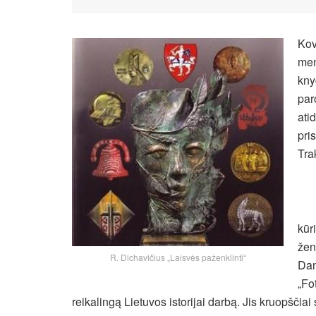
Kov
men
kny
par
ati
pri
Tra
kūr
žen
R. Dichavičius „Laisvės paženklinti“
Dan
„Fo
reikalingą Lietuvos istorijai darbą. Jis kruopščia