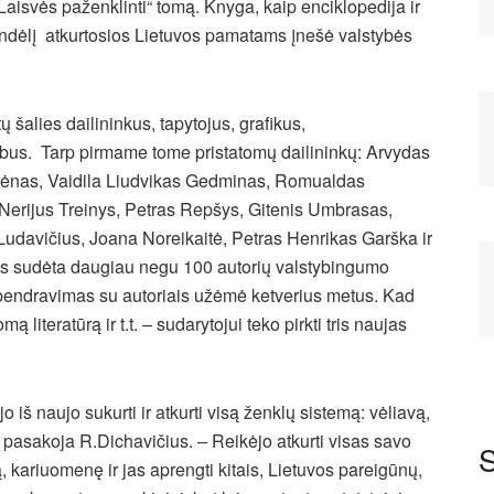
„Laisvės paženklinti“ tomą. Knyga, kaip enciklopedija ir
į indėlį atkurtosios Lietuvos pamatams įnešė valstybės
 šalies dailininkus, tapytojus, grafikus,
arbus. Tarp pirmame tome pristatomų dailininkų: Arvydas
erėnas, Vaidila Liudvikas Gedminas, Romualdas
Nerijus Treinys, Petras Repšys, Gitenis Umbrasas,
udavičius, Joana Noreikaitė, Petras Henrikas Garška ir
 bus sudėta daugiau negu 100 autorių valstybingumo
r bendravimas su autoriais užėmė ketverius metus. Kad
 literatūrą ir t.t. – sudarytojui teko pirkti tris naujas
 iš naujo sukurti ir atkurti visą ženklų sistemą: vėliavą,
 – pasakoja R.Dichavičius. – Reikėjo atkurti visas savo
S
ą, kariuomenę ir jas aprengti kitais, Lietuvos pareigūnų,