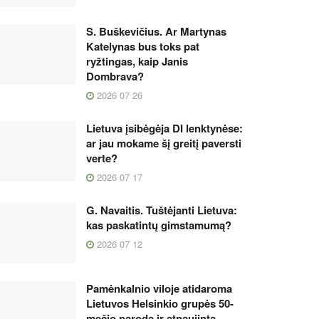
S. Buškevičius. Ar Martynas
Katelynas bus toks pat
ryžtingas, kaip Janis
Dombrava?
2026 07 26
Lietuva įsibėgėja DI lenktynėse:
ar jau mokame šį greitį paversti
verte?
2026 07 17
G. Navaitis. Tuštėjanti Lietuva:
kas paskatintų gimstamumą?
2026 07 12
Pamėnkalnio viloje atidaroma
Lietuvos Helsinkio grupės 50-
mečio paroda ir atnaujinta