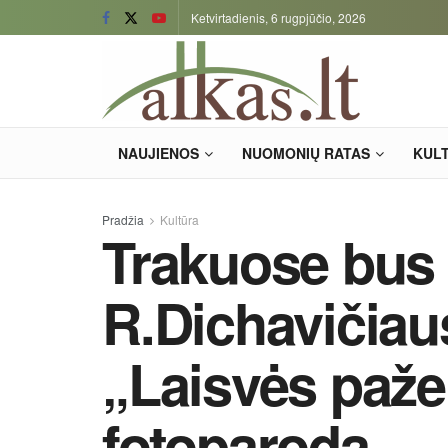
Ketvirtadienis, 6 rugpjūčio, 2026
NAUJIENOS
NUOMONIŲ RATAS
KUL
Pradžia
Kultūra
Trakuose bus 
R.Dichavičiau
„Laisvės pažen
fotoparoda