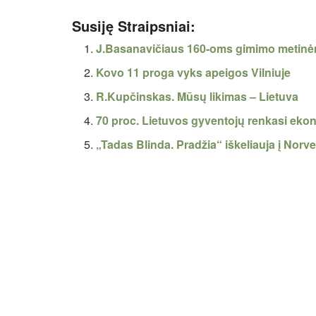
Susiję Straipsniai:
J.Basanavičiaus 160-oms gimimo metinė
Kovo 11 proga vyks apeigos Vilniuje
R.Kupčinskas. Mūsų likimas – Lietuva
70 proc. Lietuvos gyventojų renkasi ek
„Tadas Blinda. Pradžia“ iškeliauja į Norve