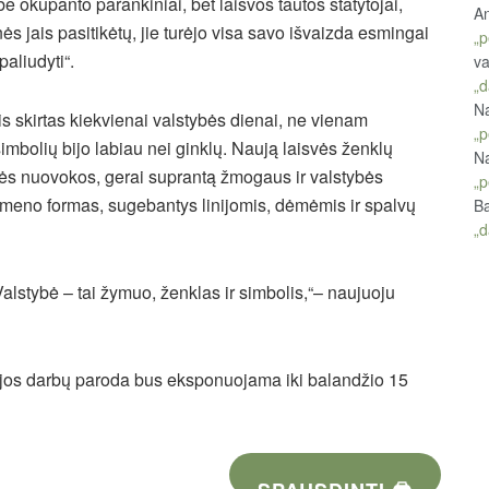
 okupanto parankiniai, bet laisvos tautos statytojai,
An
ės jais pasitikėtų, jie turėjo visa savo išvaizda esmingai
„p
paliudyti“.
va
„d
Na
s skirtas kiekvienai valstybės dienai, ne vienam
„p
simbolių bijo labiau nei ginklų. Naują laisvės ženklų
Na
tinės nuovokos, gerai suprantą žmogaus ir valstybės
„p
i meno formas, sugebantys linijomis, dėmėmis ir spalvų
Ba
„d
. Valstybė – tai žymuo, ženklas ir simbolis,“– naujuoju
fijos darbų paroda bus eksponuojama iki balandžio 15