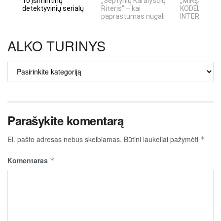
10 įsimintinų
„Septynių Karalysčių
„MIRĘS INTE
detektyvinių serialų
Riteris" – kai
KODĖL DIDŽIO
paprastumas nugali
INTERNETO N
ALKO TURINYS
ALKO
TURINYS
Parašykite komentarą
El. pašto adresas nebus skelbiamas.
Būtini laukeliai pažymėti
*
Komentaras
*