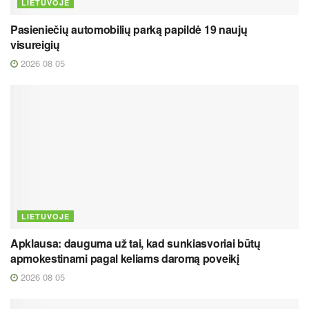
LIETUVOJE
Pasieniečių automobilių parką papildė 19 naujų
visureigių
2026 08 05
LIETUVOJE
Apklausa: dauguma už tai, kad sunkiasvoriai būtų
apmokestinami pagal keliams daromą poveikį
2026 08 05