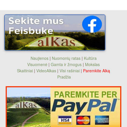
Naujienos
|
Nuomonių ratas
|
Kultūra
Visuomenė
|
Gamta ir žmogus
|
Mokslas
Skaitiniai
|
VideoAlkas
|
Visi rašiniai
|
Paremkite Alką
Pradžia