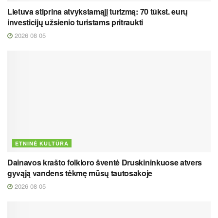
Lietuva stiprina atvykstamąjį turizmą: 70 tūkst. eurų
investicijų užsienio turistams pritraukti
2026 08 05
ETNINĖ KULTŪRA
Dainavos krašto folkloro šventė Druskininkuose atvers
gyvąją vandens tėkmę mūsų tautosakoje
2026 08 05