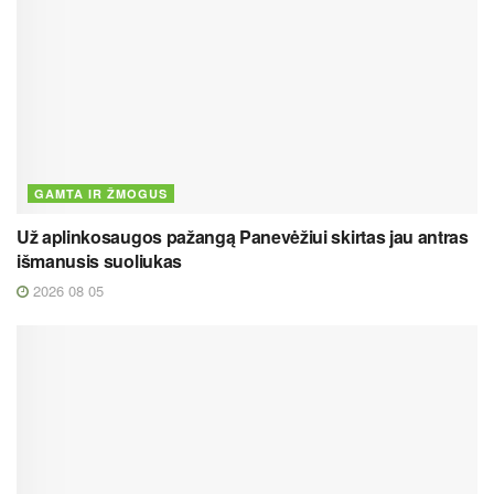
GAMTA IR ŽMOGUS
Už aplinkosaugos pažangą Panevėžiui skirtas jau antras
išmanusis suoliukas
2026 08 05