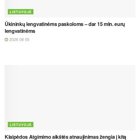
LIETUVOJE
Ūkininkų lengvatinėms paskoloms – dar 15 mln. eurų
lengvatinėms
2026 08 05
LIETUVOJE
Klaipėdos Atgimimo aikštės atnaujinimas žengia į kitą