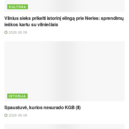
KULTŪRA
Vilnius sieks prikelti istorinį elingą prie Neries: sprendimų
ieškos kartu su vilniečiais
2026 08 08
ISTORIJA
Spaustuvė, kurios nesurado KGB (II)
2026 08 08