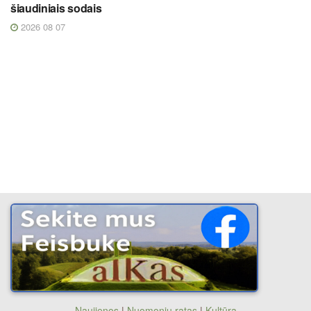
šiaudiniais sodais
2026 08 07
Naujienos
|
Nuomonių ratas
|
Kultūra