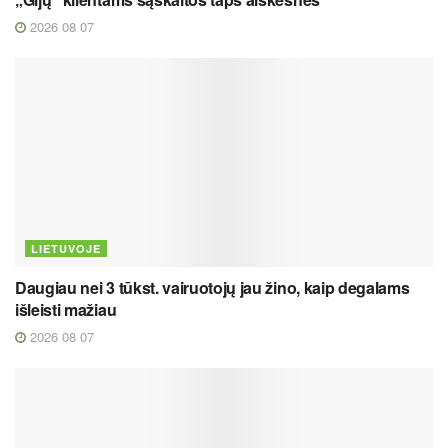
2026 08 07
LIETUVOJE
Daugiau nei 3 tūkst. vairuotojų jau žino, kaip degalams
išleisti mažiau
2026 08 07