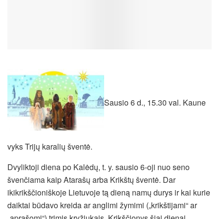
Sausio 6 d., 15.30 val. Kaune
vyks Trijų karalių šventė.
Dvyliktoji diena po Kalėdų, t. y. sausio 6-oji nuo seno
švenčiama kaip Atarašų arba Krikštų šventė. Dar
ikikrikščioniškoje Lietuvoje tą dieną namų durys ir kai kurie
daiktai būdavo kreida ar anglimi žymimi („krikštijami“ ar
„aprašomi“) trimis kryžiukais. Krikščionys šiai dienai