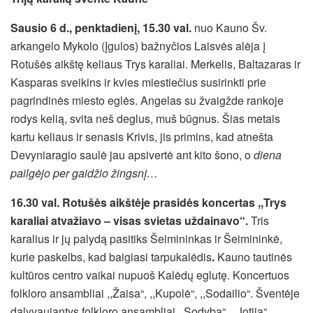
Sausio 6 d., penktadienį, 15.30 val.
nuo Kauno Šv.
arkangelo Mykolo (Įgulos) bažnyčios Laisvės alėja į
Rotušės aikštę keliaus Trys karaliai. Merkelis, Baltazaras ir
Kasparas sveikins ir kvies miestiečius susirinkti prie
pagrindinės miesto eglės. Angelas su žvaigžde rankoje
rodys kelią, svita neš deglus, muš būgnus. Šias metais
kartu keliaus ir senasis Krivis, jis primins, kad atnešta
Devyniaragio saulė jau apsivertė ant kito šono, o
diena
pailgėjo per gaidžio žingsnį…
16.30 val.
Rotušės aikštėje prasidės koncertas ,,Trys
karaliai atvažiavo – visas svietas uždainavo“.
Tris
karalius ir jų palydą
pasitiks Šeimininkas ir Šeimininkė,
kurie paskelbs, kad baigiasi tarpukalėdis
.
Kauno tautinės
kultūros centro vaikai nupuoš Kalėdų eglutę. Koncertuos
folkloro ansambliai ,,Žaisa“, ,,Kupolė“, ,,Sodailio“. Šventėje
dalyvaujantys folkloro ansambliai ,,Sodyba“, ,,Jotija“,