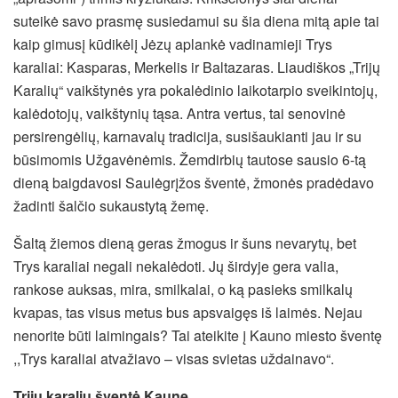
suteikė savo prasmę susiedamui su šia diena mitą apie tai
kaip gimusį kūdikėlį Jėzų aplankė vadinamieji Trys
karaliai: Kasparas, Merkelis ir Baltazaras.
Liaudiškos „Trijų
Karalių“ vaikštynės yra pokalėdinio laikotarpio sveikintojų,
kalėdotojų, vaikštynių tąsa. Antra vertus, tai senovinė
persirengėlių, karnavalų tradicija, susišaukianti jau ir su
būsimomis Užgavėnėmis. Žemdirbių tautose sausio 6-tą
dieną baigdavosi Saulėgrįžos šventė, žmonės pradėdavo
žadinti šalčio sukaustytą žemę.
Šaltą žiemos dieną geras žmogus ir šuns nevarytų, bet
Trys karaliai negali nekalėdoti. Jų širdyje gera valia,
rankose auksas, mira, smilkalai, o ką pasieks smilkalų
kvapas, tas visus metus bus apsvaigęs iš laimės. Nejau
nenorite būti laimingais? Tai ateikite į Kauno miesto šventę
,,Trys karaliai atvažiavo – visas svietas uždainavo“.
Trijų karalių šventė Kaune