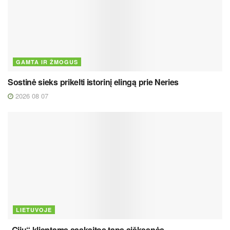
GAMTA IR ŽMOGUS
Sostinė sieks prikelti istorinį elingą prie Neries
2026 08 07
LIETUVOJE
„Gijų“ klientams sąskaitos taps aiškesnės