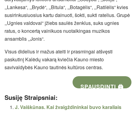
,,Lankesa“, ,,Brydė“, ,,Bitula“, ,,Botagėlis“, ,,Ratilėlis“ kvies
susirinkusiuosius kartu dainuoti, šokti, sukti ratelius. Grupė
,,Ugnies valdovai“ įžiebs saulės ženklus, suks ugnies
ratus, o koncertą vainikuos nuotaikingas muzikos
ansamblis ,,Jonis“.
Visus didelius ir mažus ateiti ir prasmingai atšvęsti
paskutinį Kalėdų vakarą kviečia Kauno miesto
savivaldybės Kauno tautinės kultūros centras.
SPAUSDINTI 🖨
Susiję Straipsniai:
J. Vaiškūnas. Kai žvaigždininkai buvo karaliais