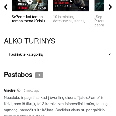
17:50
12:25
Se7en – kai tamsa
10 įsimintinų
„Septynių Ka
tampa meno kūriniu
detektyvinių serialų
Riteris" – kai
paprastumas
ALKO TURINYS
ALKO
TURINYS
Pastabos
1
Giedre
15 metų ago
Nuostabu ir pagirtina, kad į šventinę eiseną “įsileidžiame” ir
Krivį, nors iš tikrųjų tai 3 karaliai yra įsibrovėliai į mūsų tautinę
sąmonę, papročius ir tikėjimą. Sveikinu visus su per gaidžio
žingsnį pailgėjusia diena…