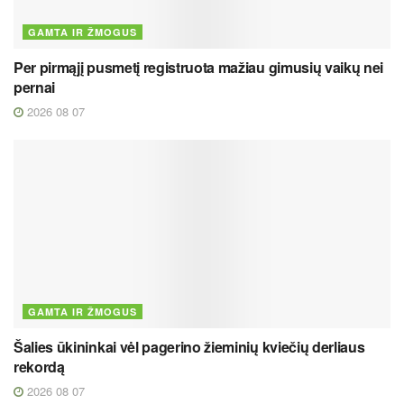
GAMTA IR ŽMOGUS
Per pirmąjį pusmetį registruota mažiau gimusių vaikų nei
pernai
2026 08 07
GAMTA IR ŽMOGUS
Šalies ūkininkai vėl pagerino žieminių kviečių derliaus
rekordą
2026 08 07