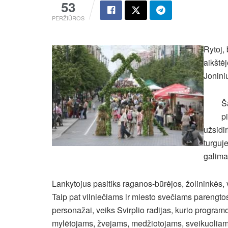
53
PERŽIŪROS
Rytoj, 
aikštėj
Joninių
Š
p
užsidi
turguj
galima 
Lankytojus pasitiks raganos-būrėjos, žolininkės, v
Taip pat vilniečiams ir miesto svečiams parengtos 
personažai, veiks Svirplio radijas, kurio progr
mylėtojams, žvejams, medžiotojams, sveikuoliams,