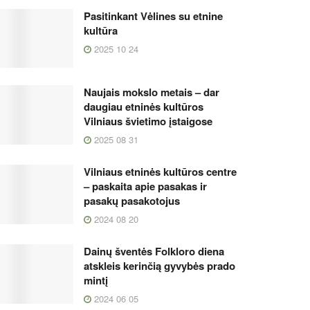
Pasitinkant Vėlines su etnine
kultūra
2025 10 24
Naujais mokslo metais – dar
daugiau etninės kultūros
Vilniaus švietimo įstaigose
2025 08 31
Vilniaus etninės kultūros centre
– paskaita apie pasakas ir
pasakų pasakotojus
2024 08 20
Dainų šventės Folkloro diena
atskleis kerinčią gyvybės prado
mintį
2024 06 05