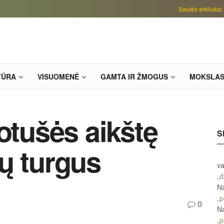
Saulės arkliukai
TŪRA
VISUOMENĖ
GAMTA IR ŽMOGUS
MOKSLA
otušės aikštę
S
ų turgus
va
„d
Na
„p
0
Na
„p