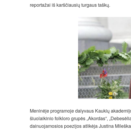
reportažai iš karščiausių turgaus taškų.
Meninėje programoje dalyvaus Kaukių akademijos,
šiuolaikinio folkloro grupės „Akordas”, „Debesėliai”
dainuojamosios poezijos atlikėja Justina Mileškai