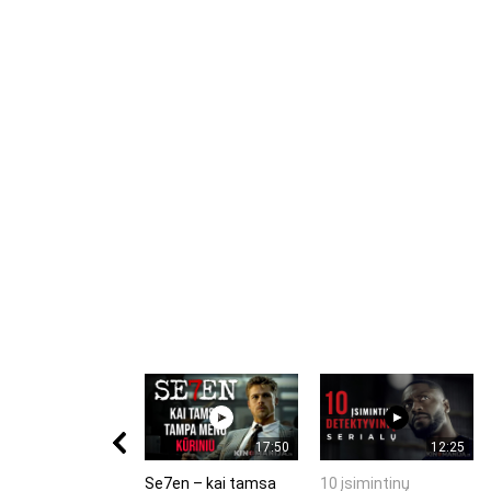
17:50
12:25
Se7en – kai tamsa
10 įsimintinų