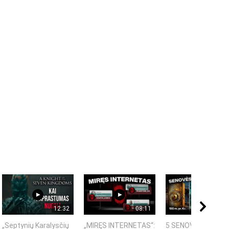
12:32
08:11
08:
„Septynių Karalysčių
„MIRĘS INTERNETAS“:
5 SENOVĖS