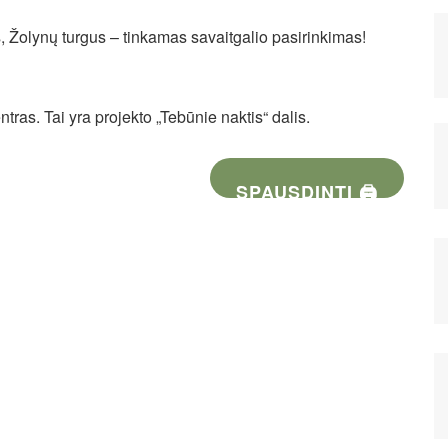
s, Žolynų turgus – tinkamas savaitgalio pasirinkimas!
tras. Tai yra projekto „Tebūnie naktis“ dalis.
SPAUSDINTI 🖨