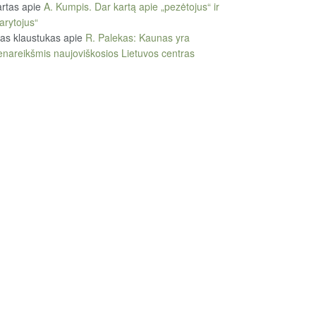
rtas
apie
A. Kumpis. Dar kartą apie „pezėtojus“ ir
arytojus“
tas klaustukas
apie
R. Palekas: Kaunas yra
enareikšmis naujoviškosios Lietuvos centras