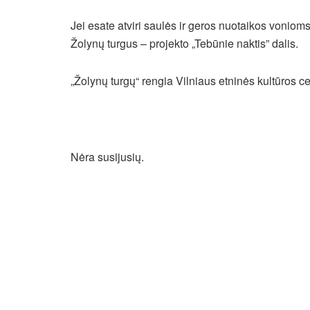
Jei esate atviri saulės ir geros nuotaikos voniom
Žolynų turgus – projekto „Tebūnie naktis” dalis.
„Žolynų turgų“ rengia Vilniaus etninės kultūros cen
Nėra susijusių.