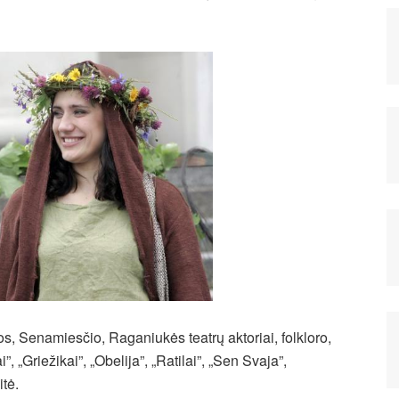
 Senamiesčio, Raganiukės teatrų aktoriai, folkloro,
, „Griežikai”, „Obelija”, „Ratilai”, „Sen Svaja”,
tė.