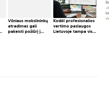
Ba
„d
ki
vi