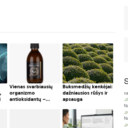
S
va
„d
Na
„p
Na
„p