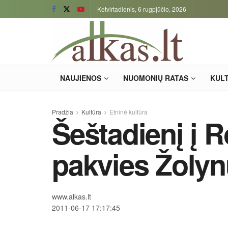
Ketvirtadienis, 6 rugpjūčio, 2026
NAUJIENOS
NUOMONIŲ RATAS
KUL
Pradžia
Kultūra
Etninė kultūra
Šeštadienį į R
pakvies Žolyn
www.alkas.lt
2011-06-17 17:17:45