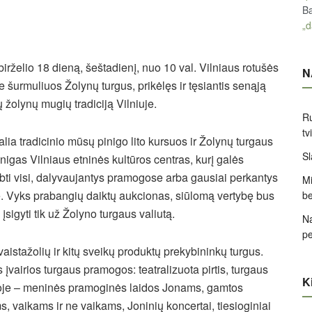
Ba
„d
birželio 18 dieną, šeštadienį, nuo 10 val. Vilniaus rotušės
N
e šurmuliuos Žolynų turgus, prikėlęs ir tęsiantis senąją
 žolynų mugių tradiciją Vilniuje.
Ru
tv
alia tradicinio mūsų pinigo lito kursuos ir Žolynų turgaus
Sl
inigas Vilniaus etninės kultūros centras, kurį galės
rbti visi, dalyvaujantys pramogose arba gausiai perkantys
Mi
e. Vyks prabangių daiktų aukcionas, siūlomą vertybę bus
be
įsigyti tik už Žolyno turgaus valiutą.
Na
pe
aistažolių ir kitų sveikų produktų prekybininkų turgus.
įvairios turgaus pramogos: teatralizuota pirtis, turgaus
Ki
amoje – meninės pramoginės laidos Jonams, gamtos
 vaikams ir ne vaikams, Joninių koncertai, tiesioginiai