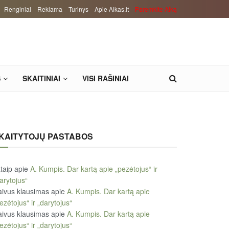
Renginiai
Reklama
Turinys
Apie Alkas.lt
Paremkite Alką
S
SKAITINIAI
VISI RAŠINIAI
KAITYTOJŲ PASTABOS
taip
apie
A. Kumpis. Dar kartą apie „pezėtojus“ ir
arytojus“
ivus klausimas
apie
A. Kumpis. Dar kartą apie
ezėtojus“ ir „darytojus“
ivus klausimas
apie
A. Kumpis. Dar kartą apie
ezėtojus“ ir „darytojus“