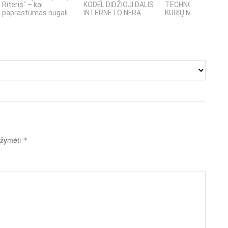
Riteris" – kai
KODĖL DIDŽIOJI DALIS
TECHNOLOGIJOS,
paprastumas nugali
INTERNETO NĖRA...
KURIŲ MOKSLININKAI
pažymėti
*