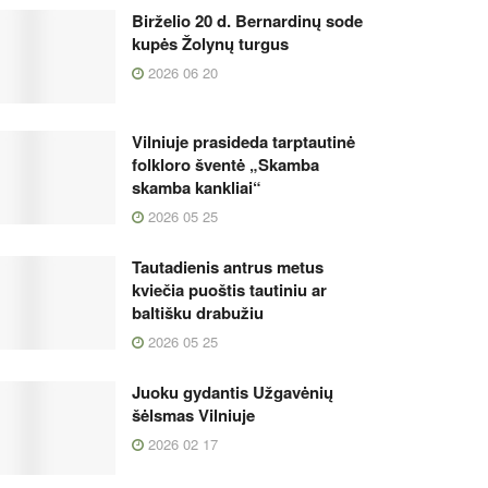
Birželio 20 d. Bernardinų sode
kupės Žolynų turgus
2026 06 20
Vilniuje prasideda tarptautinė
folkloro šventė „Skamba
skamba kankliai“
2026 05 25
Tautadienis antrus metus
kviečia puoštis tautiniu ar
baltišku drabužiu
2026 05 25
Juoku gydantis Užgavėnių
šėlsmas Vilniuje
2026 02 17