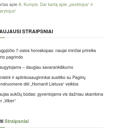
rtas
apie
A. Kumpis. Dar kartą apie „pezėtojus“ ir
arytojus“
AUJAUSI STRAIPSNIAI
gpjūčio 7-osios horoskopas: naujai minčiai prireiks
irto pagrindo
augytojams – daugiau savarankiškumo
nistrė ir aplinkosaugininkai susitiko su Pagirių
ndruomene dėl „Homanit Lietuva“ veiklos
ujas sukčių būdas: gyventojams vis dažniau skambina
r „Viber“
ti
Straipsniai