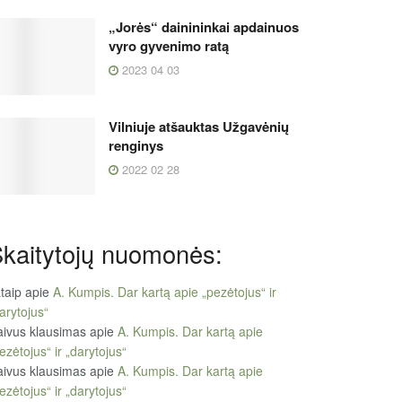
„Jorės“ dainininkai apdainuos
vyro gyvenimo ratą
2023 04 03
Vilniuje atšauktas Užgavėnių
renginys
2022 02 28
kaitytojų nuomonės:
taip
apie
A. Kumpis. Dar kartą apie „pezėtojus“ ir
arytojus“
ivus klausimas
apie
A. Kumpis. Dar kartą apie
ezėtojus“ ir „darytojus“
ivus klausimas
apie
A. Kumpis. Dar kartą apie
ezėtojus“ ir „darytojus“