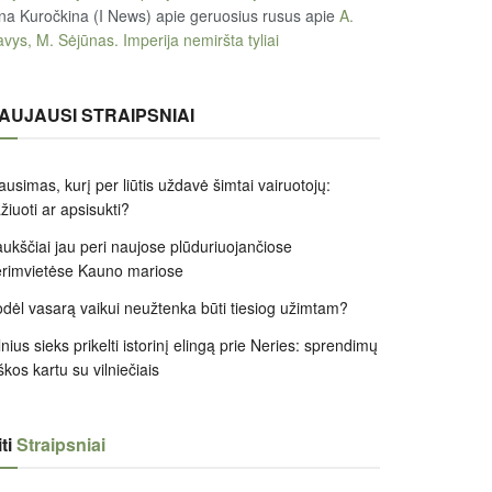
na Kuročkina (I News) apie geruosius rusus
apie
A.
vys, M. Sėjūnas. Imperija nemiršta tyliai
AUJAUSI STRAIPSNIAI
ausimas, kurį per liūtis uždavė šimtai vairuotojų:
žiuoti ar apsisukti?
ukščiai jau peri naujose plūduriuojančiose
rimvietėse Kauno mariose
dėl vasarą vaikui neužtenka būti tiesiog užimtam?
lnius sieks prikelti istorinį elingą prie Neries: sprendimų
škos kartu su vilniečiais
ti
Straipsniai