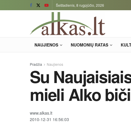
Šeštadienis, 8 rugpjūčio, 2026
NAUJIENOS
NUOMONIŲ RATAS
KUL
Pradžia
Naujienos
Su Naujaisiai
mieli Alko biči
www.alkas.lt
2010-12-31 16:56:03