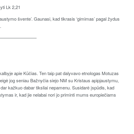
šyti Lk 2,21
jaustymo švente’. Gaunasi, kad tikrasis ‘gimimas’ pagal žydus
.
————————–
kalbyje apie Kūčias. Ten taip pat dalyvavo etnologas Motuzas
s teigė jog seniau Bažnyčia siejo NM su Kristaus apipjaustymu,
 dar kažkuo dabar tiksliai nepamenu. Susidarė įspūdis, kad
tymas ir, kad jie nelabai nori jo priminti mums europiečiams