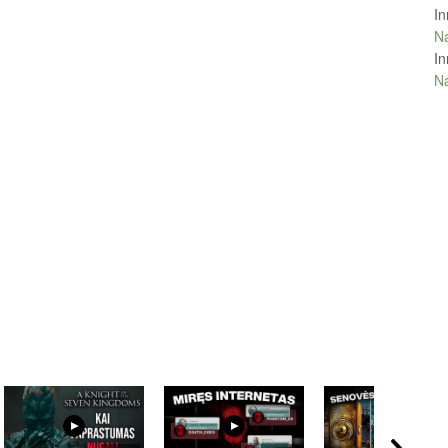
In
Na
In
Na