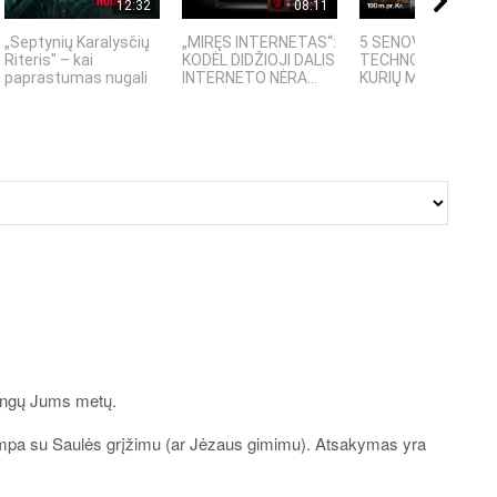
12:32
08:11
08:
„Septynių Karalysčių
„MIRĘS INTERNETAS“:
5 SENOVĖS
Riteris" – kai
KODĖL DIDŽIOJI DALIS
TECHNOLOGIJOS,
paprastumas nugali
INTERNETO NĖRA...
KURIŲ MOKSLININKAI
mingų Jums metų.
ampa su Saulės grįžimu (ar Jėzaus gimimu). Atsakymas yra