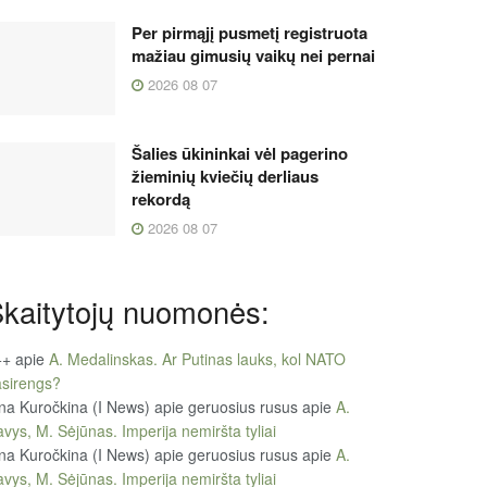
Per pirmąjį pusmetį registruota
mažiau gimusių vaikų nei pernai
2026 08 07
Šalies ūkininkai vėl pagerino
žieminių kviečių derliaus
rekordą
2026 08 07
kaitytojų nuomonės:
++
apie
A. Medalinskas. Ar Putinas lauks, kol NATO
sirengs?
na Kuročkina (I News) apie geruosius rusus
apie
A.
vys, M. Sėjūnas. Imperija nemiršta tyliai
na Kuročkina (I News) apie geruosius rusus
apie
A.
vys, M. Sėjūnas. Imperija nemiršta tyliai