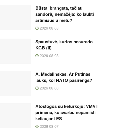
Būstai brangsta, tačiau
sandorių nemažėja: ko laukti
artimiausiu metu?
2026 08 08
Spaustuvė, kurios nesurado
KGB (II)
2026 08 08
A. Medalinskas. Ar Putinas
lauks, kol NATO pasirengs?
2026 08 08
Atostogos su keturkoju: VMVT
primena, ko svarbu nepamišti
keliaujant ES
2026 08 07