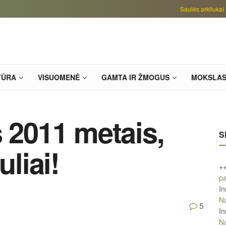
Saulės arkliukai
TŪRA
VISUOMENĖ
GAMTA IR ŽMOGUS
MOKSLA
s 2011 metais,
S
uliai!
+
pa
In
Na
5
In
Na