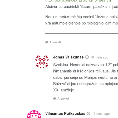
Atsivertus pasirinkti ‘išsami paieška’ ir įra
Naujus metus reikėtų vadinti ‘Jėzaus apip
yra aštuntoje dienoje po ‘biologinio’ gimimo
——————————————————
Atsakyti
Jonas Vaiškūnas
16 metų ago
Sveikinu. Neseniai dalyvavau “LŽ” po
išmanantis krikščionijos reiklaus. Ji
dabar jau sieja su Marijos nėštumu ar
Bažnyčiai jau nebegražus tas apipjaus
XXI amžiuje.
Atsakyti
Vilmantas Rutkauskas
16 metų ago