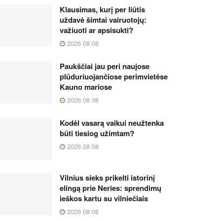
Klausimas, kurį per liūtis
uždavė šimtai vairuotojų:
važiuoti ar apsisukti?
2026 08 08
Paukščiai jau peri naujose
plūduriuojančiose perimvietėse
Kauno mariose
2026 08 08
Kodėl vasarą vaikui neužtenka
būti tiesiog užimtam?
2026 08 08
Vilnius sieks prikelti istorinį
elingą prie Neries: sprendimų
ieškos kartu su vilniečiais
2026 08 08