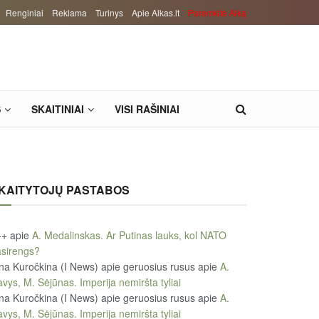
Renginiai
Reklama
Turinys
Apie Alkas.lt
Paremkite Alką
S
SKAITINIAI
VISI RAŠINIAI
KAITYTOJŲ PASTABOS
++
apie
A. Medalinskas. Ar Putinas lauks, kol NATO
sirengs?
na Kuročkina (I News) apie geruosius rusus
apie
A.
vys, M. Sėjūnas. Imperija nemiršta tyliai
na Kuročkina (I News) apie geruosius rusus
apie
A.
vys, M. Sėjūnas. Imperija nemiršta tyliai