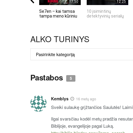
17:50
12:25
Se7en – kai tamsa
10 įsimintinų
tampa meno kūriniu
detektyvinių serialų
ALKO TURINYS
ALKO
TURINYS
Pastabos
5
Kemblys
16 metų ago
Sveiki sulaukę grįžtančios Saulutės! Lai
Ilgai svarsčiau kodėl metų pradžia nesut
Biblijoje, evangelijoje pagal Luką.
http://biblija.lt/index.aspx?cmp=search