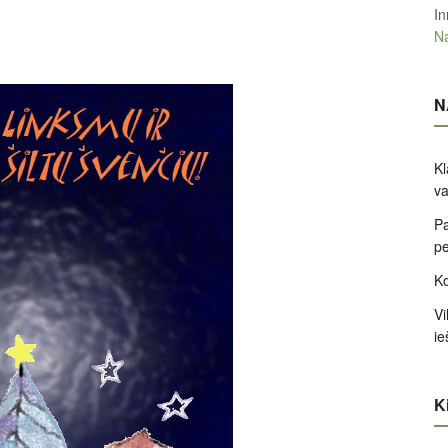
In
Na
N
Kl
va
Pa
pe
Ko
Vi
ie
Ki