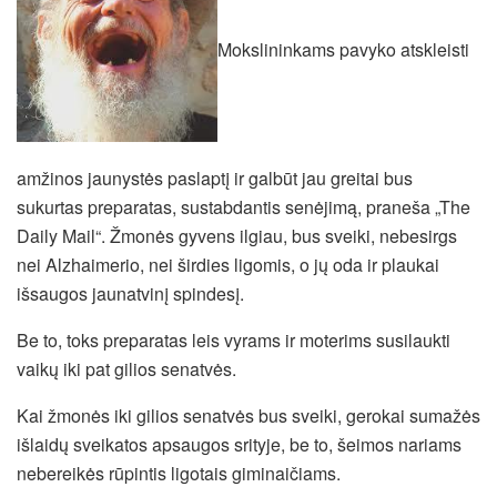
Mokslininkams pavyko atskleisti
amžinos jaunystės paslaptį ir galbūt jau greitai bus
sukurtas preparatas, sustabdantis senėjimą, praneša „The
Daily Mail“. Žmonės gyvens ilgiau, bus sveiki, nebesirgs
nei Alzhaimerio, nei širdies ligomis, o jų oda ir plaukai
išsaugos jaunatvinį spindesį.
Be to, toks preparatas leis vyrams ir moterims susilaukti
vaikų iki pat gilios senatvės.
Kai žmonės iki gilios senatvės bus sveiki, gerokai sumažės
išlaidų sveikatos apsaugos srityje, be to, šeimos nariams
nebereikės rūpintis ligotais giminaičiams.