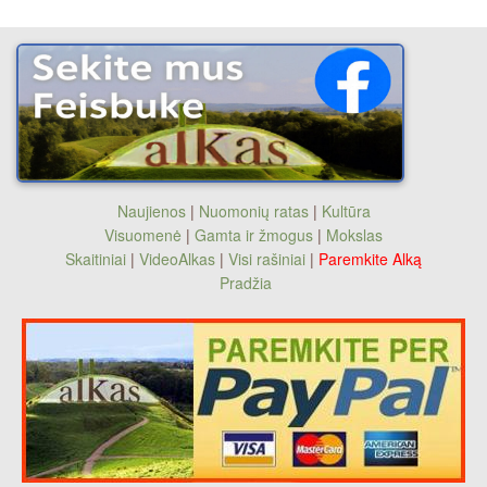
Naujienos
|
Nuomonių ratas
|
Kultūra
Visuomenė
|
Gamta ir žmogus
|
Mokslas
Skaitiniai
|
VideoAlkas
|
Visi rašiniai
|
Paremkite Alką
Pradžia