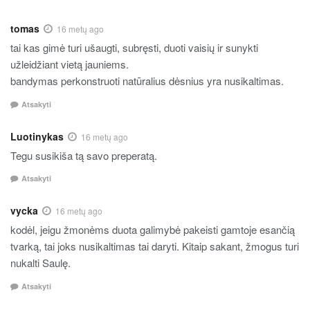
tomas
16 metų ago
tai kas gimė turi ušaugti, subręsti, duoti vaisių ir sunykti
užleidžiant vietą jauniems.
bandymas perkonstruoti natūralius dėsnius yra nusikaltimas.
Atsakyti
Luotinykas
16 metų ago
Tegu susikiša tą savo preperatą.
Atsakyti
vycka
16 metų ago
kodėl, jeigu žmonėms duota galimybė pakeisti gamtoje esančią
tvarką, tai joks nusikaltimas tai daryti. Kitaip sakant, žmogus turi
nukalti Saulę.
Atsakyti