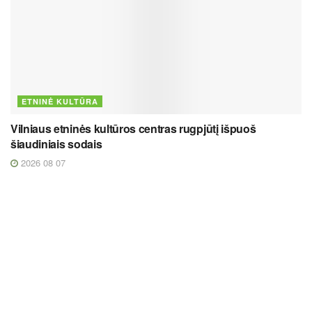
ETNINĖ KULTŪRA
Vilniaus etninės kultūros centras rugpjūtį išpuoš
šiaudiniais sodais
2026 08 07