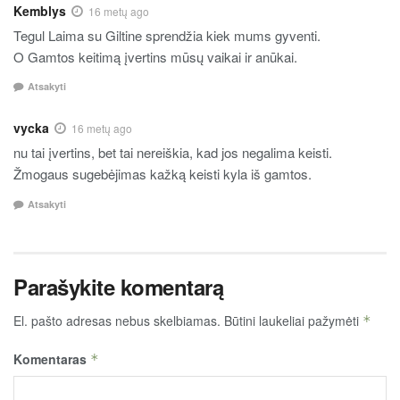
Kemblys
16 metų ago
Tegul Laima su Giltine sprendžia kiek mums gyventi.
O Gamtos keitimą įvertins mūsų vaikai ir anūkai.
Atsakyti
vycka
16 metų ago
nu tai įvertins, bet tai nereiškia, kad jos negalima keisti.
Žmogaus sugebėjimas kažką keisti kyla iš gamtos.
Atsakyti
Parašykite komentarą
El. pašto adresas nebus skelbiamas.
Būtini laukeliai pažymėti
*
Komentaras
*