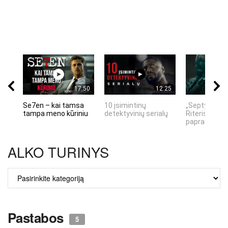
17:50
12:25
Se7en – kai tamsa
10 įsimintinų
„Septynių Ka
tampa meno kūriniu
detektyvinių serialų
Riteris" – kai
paprastumas
ALKO TURINYS
ALKO
TURINYS
Pastabos
5