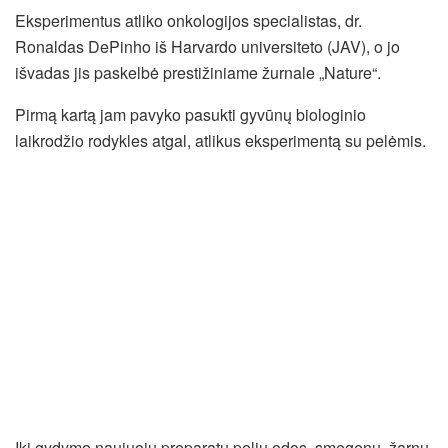
Eksperimentus atliko onkologijos specialistas, dr.
Ronaldas DePinho iš Harvardo universiteto (JAV), o jo
išvadas jis paskelbė prestižiniame žurnale „Nature“.
Pirmą kartą jam pavyko pasukti gyvūnų biologinio
laikrodžio rodykles atgal, atlikus eksperimentą su pelėmis.
Iki gydymo naujuoju preparatu pelių odos, smegenų, žarnų