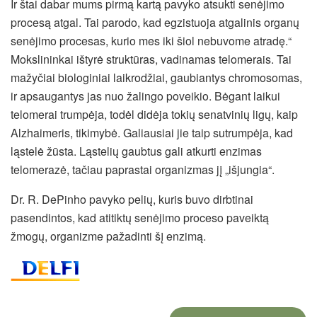
Ir štai dabar mums pirmą kartą pavyko atsukti senėjimo
procesą atgal. Tai parodo, kad egzistuoja atgalinis organų
senėjimo procesas, kurio mes iki šiol nebuvome atradę.“
Mokslininkai ištyrė struktūras, vadinamas telomerais. Tai
mažyčiai biologiniai laikrodžiai, gaubiantys chromosomas,
ir apsaugantys jas nuo žalingo poveikio. Bėgant laikui
telomerai trumpėja, todėl didėja tokių senatvinių ligų, kaip
Alzhaimeris, tikimybė. Galiausiai jie taip sutrumpėja, kad
ląstelė žūsta. Ląstelių gaubtus gali atkurti enzimas
telomerazė, tačiau paprastai organizmas jį „išjungia“.
Dr. R. DePinho pavyko pelių, kuris buvo dirbtinai
pasendintos, kad atitiktų senėjimo proceso paveiktą
žmogų, organizme pažadinti šį enzimą.