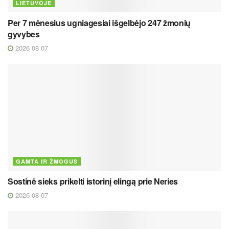
LIETUVOJE
Per 7 mėnesius ugniagesiai išgelbėjo 247 žmonių
gyvybes
2026 08 07
GAMTA IR ŽMOGUS
Sostinė sieks prikelti istorinį elingą prie Neries
2026 08 07