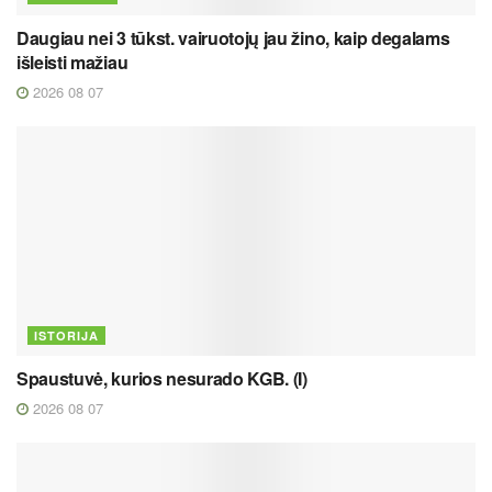
Daugiau nei 3 tūkst. vairuotojų jau žino, kaip degalams
išleisti mažiau
2026 08 07
ISTORIJA
Spaustuvė, kurios nesurado KGB. (I)
2026 08 07