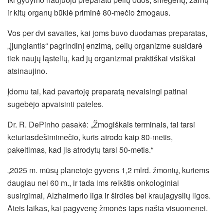
ir kitų organų būklė priminė 80-mečio žmogaus.
Vos per dvi savaites, kai joms buvo duodamas preparatas,
„įjungiantis“ pagrindinį enzimą, pelių organizme susidarė
tiek naujų ląstelių, kad jų organizmai praktiškai visiškai
atsinaujino.
Įdomu tai, kad pavartoję preparatą nevaisingi patinai
sugebėjo apvaisinti pateles.
Dr. R. DePinho pasakė: „Žmogiškais terminais, tai tarsi
keturiasdešimtmečio, kuris atrodo kaip 80-metis,
pakeitimas, kad jis atrodytų tarsi 50-metis.“
„2025 m. mūsų planetoje gyvens 1,2 mlrd. žmonių, kuriems
daugiau nei 60 m., ir tada ims reikštis onkologiniai
susirgimai, Alzhaimerio liga ir širdies bei kraujagyslių ligos.
Ateis laikas, kai pagyvenę žmonės taps našta visuomenei.