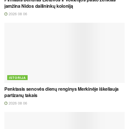
įamžina Nidos dailininkų koloniją
2026 08 06
ISTORIJA
Penktasis senovės dienų renginys Merkinėje iškeliauja
partizanų takais
2026 08 06