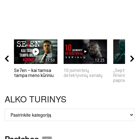
17:50
12:25
Se7en – kai tamsa
10 įsimintinų
„Septynių Ka
tampa meno kūriniu
detektyvinių serialų
Riteris" – kai
paprastumas
ALKO TURINYS
ALKO
TURINYS
Pastabos