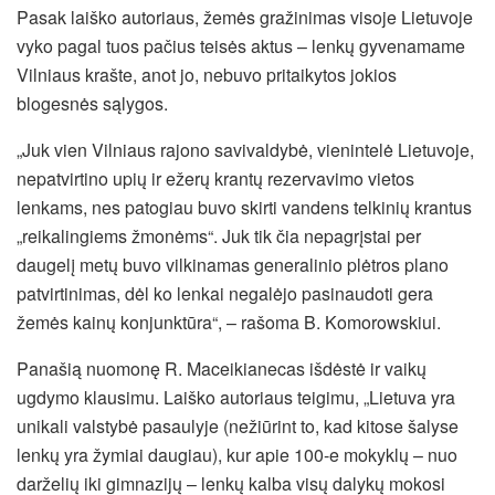
Pasak laiško autoriaus, žemės gražinimas visoje Lietuvoje
vyko pagal tuos pačius teisės aktus – lenkų gyvenamame
Vilniaus krašte, anot jo, nebuvo pritaikytos jokios
blogesnės sąlygos.
„Juk vien Vilniaus rajono savivaldybė, vienintelė Lietuvoje,
nepatvirtino upių ir ežerų krantų rezervavimo vietos
lenkams, nes patogiau buvo skirti vandens telkinių krantus
„reikalingiems žmonėms“. Juk tik čia nepagrįstai per
daugelį metų buvo vilkinamas generalinio plėtros plano
patvirtinimas, dėl ko lenkai negalėjo pasinaudoti gera
žemės kainų konjunktūra“, – rašoma B. Komorowskiui.
Panašią nuomonę R. Maceikianecas išdėstė ir vaikų
ugdymo klausimu. Laiško autoriaus teigimu, „Lietuva yra
unikali valstybė pasaulyje (nežiūrint to, kad kitose šalyse
lenkų yra žymiai daugiau), kur apie 100-e mokyklų – nuo
darželių iki gimnazijų – lenkų kalba visų dalykų mokosi