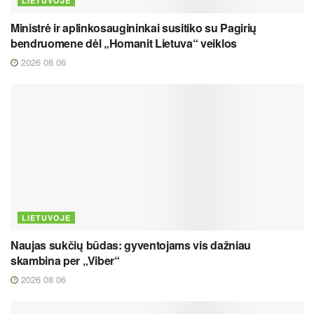
LIETUVOJE
Ministrė ir aplinkosaugininkai susitiko su Pagirių
bendruomene dėl „Homanit Lietuva“ veiklos
2026 08 06
LIETUVOJE
Naujas sukčių būdas: gyventojams vis dažniau
skambina per „Viber“
2026 08 06