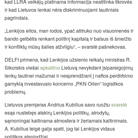
kad LLRA veikėjų platinama informacija neatitinka tikrovės
ir kad Lietuvos lenkai nėra diskriminuojami tautiniais
pagrindais.
„Lenkijos eitos, man rodos, ypač atitruko nuo visuomenės ir
bando gelbėtis renkant politinį kapitalą ir balsus iš šmeižto
ir konfliktų mūsų šalies atžvilgiu“, – svarstė pašnekovas.
DELFI primena, kad Lenkijos užsienio reikalų ministras R.
Sikorskis viešai
apkaltino
Lietuvą nevykdant įsipareigojimų
lenkų tautinei mažumai ir nesprendžiant į naftos perdirbimo
gamyklą investavusio koncerno „PKN Orlen” logistikos
problemų.
Lietuvos premjeras Andrius Kubilius savo ruožtu
svarstė
esąs nustebęs atskirų Lenkijos politikų, atrodytų,
sąmoningai kaitinama atmosfera ir žeriamais kaltinimais.
A. Kubilius teigė galįs spėti, jog tai Lenkijos vidaus
politikos atspindžiai.