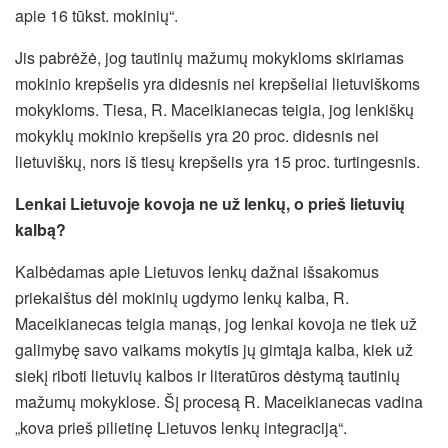
apie 16 tūkst. mokinių“.
Jis pabrėžė, jog tautinių mažumų mokykloms skiriamas
mokinio krepšelis yra didesnis nei krepšeliai lietuviškoms
mokykloms. Tiesa, R. Maceikianecas teigia, jog lenkiškų
mokyklų mokinio krepšelis yra 20 proc. didesnis nei
lietuviškų, nors iš tiesų krepšelis yra 15 proc. turtingesnis.
Lenkai Lietuvoje kovoja ne už lenkų, o prieš lietuvių
kalbą?
Kalbėdamas apie Lietuvos lenkų dažnai išsakomus
priekaištus dėl mokinių ugdymo lenkų kalba, R.
Maceikianecas teigia manąs, jog lenkai kovoja ne tiek už
galimybę savo vaikams mokytis jų gimtąja kalba, kiek už
siekį riboti lietuvių kalbos ir literatūros dėstymą tautinių
mažumų mokyklose. Šį procesą R. Maceikianecas vadina
„kova prieš pilietinę Lietuvos lenkų integraciją“.