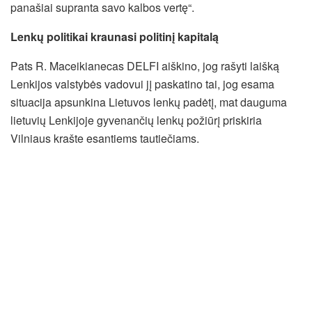
panašiai supranta savo kalbos vertę“.
Lenkų politikai kraunasi politinį kapitalą
Pats R. Maceikianecas DELFI aiškino, jog rašyti laišką
Lenkijos valstybės vadovui jį paskatino tai, jog esama
situacija apsunkina Lietuvos lenkų padėtį, mat dauguma
lietuvių Lenkijoje gyvenančių lenkų požiūrį priskiria
Vilniaus krašte esantiems tautiečiams.