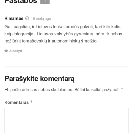
1
Rimantas
16 metų ago
Gal, pagaliau, ir Lietuvos lenkai pradės galvoti, kad kito kelio,
kaip integracija į Lietuvos valstybės gyvenimą, nėra. Ir nebus,
nežiūrint tomaševskių ir autonomininkų šmeižto.
Atsakyti
Parašykite komentarą
El. pašto adresas nebus skelbiamas.
Būtini laukeliai pažymėti
*
Komentaras
*