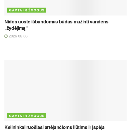
GAMTA IR ŽMOGUS
Nidos uoste išbandomas būdas mažinti vandens
„žydėjimą“
2026 08 06
GAMTA IR ŽMOGUS
Kelininkai ruošiasi artėjančioms liūtims ir įspėja