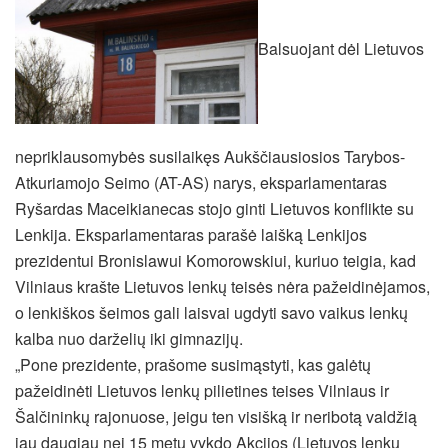
Balsuojant dėl Lietuvos
nepriklausomybės susilaikęs Aukščiausiosios Tarybos-
Atkuriamojo Seimo (AT-AS) narys, eksparlamentaras
Ryšardas Maceikianecas stojo ginti Lietuvos konflikte su
Lenkija. Eksparlamentaras parašė laišką Lenkijos
prezidentui Bronislawui Komorowskiui, kuriuo teigia, kad
Vilniaus krašte Lietuvos lenkų teisės nėra pažeidinėjamos,
o lenkiškos šeimos gali laisvai ugdyti savo vaikus lenkų
kalba nuo darželių iki gimnazijų.
„Pone prezidente, prašome susimąstyti, kas galėtų
pažeidinėti Lietuvos lenkų pilietines teises Vilniaus ir
Šalčininkų rajonuose,
jeigu ten visišką ir neribotą valdžią
jau daugiau nei 15 metų vykdo Akcijos (Lietuvos lenkų