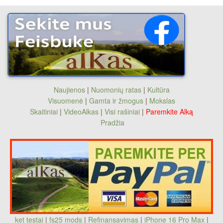
Naujienos
|
Nuomonių ratas
|
Kultūra
Visuomenė
|
Gamta ir žmogus
|
Mokslas
Skaitiniai
|
VideoAlkas
|
Visi rašiniai
|
Paremkite Alką
Pradžia
ket testai
|
fs25 mods
|
Refinansavimas
|
iPhone 16 Pro Max
|