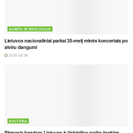
GAMTA IR EKOLOGIJA
Lietuvos nacionaliniai parkai 35-metį minės koncertais po
atviru dangumi
2026 08 06
KULTŪRA
Pirmasis bendras Lietuvos ir Vokietijos pašto ženklas