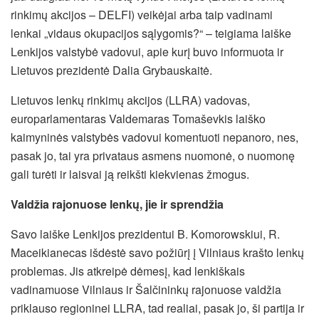
rinkimų akcijos – DELFI) veikėjai arba taip vadinami
lenkai „vidaus okupacijos sąlygomis?“ – teigiama laiške
Lenkijos valstybė vadovui, apie kurį buvo informuota ir
Lietuvos prezidentė Dalia Grybauskaitė.
Lietuvos lenkų rinkimų akcijos (LLRA) vadovas,
europarlamentaras Valdemaras Tomaševkis laiško
kaimyninės valstybės vadovui komentuoti nepanoro, nes,
pasak jo, tai yra privataus asmens nuomonė, o nuomonę
gali turėti ir laisvai ją reikšti kiekvienas žmogus.
Valdžia rajonuose lenkų, jie ir sprendžia
Savo laiške Lenkijos prezidentui B. Komorowskiui, R.
Maceikianecas išdėstė savo požiūrį į Vilniaus krašto lenkų
problemas. Jis atkreipė dėmesį, kad lenkiškais
vadinamuose Vilniaus ir Šalčininkų rajonuose valdžia
priklauso regioninei LLRA, tad realiai, pasak jo, ši partija ir