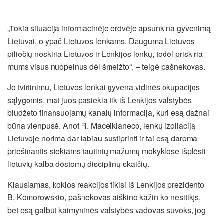
„Tokia situacija informacinėje erdvėje apsunkina gyvenimą
Lietuvai, o ypač Lietuvos lenkams. Dauguma Lietuvos
piliečių neskiria Lietuvos ir Lenkijos lenkų, todėl priskiria
mums visus nuopelnus dėl šmeižto“, – teigė pašnekovas.
Jo tvirtinimu, Lietuvos lenkai gyvena vidinės okupacijos
sąlygomis, mat juos pasiekia tik iš Lenkijos valstybės
biudžeto finansuojamų kanalų informacija, kuri esą dažnai
būna vienpusė. Anot R. Maceikianeco, lenkų izoliaciją
Lietuvoje norima dar labiau sustiprinti ir tai esą daroma
priešinantis siekiams tautinių mažumų mokyklose išplėsti
lietuvių kalba dėstomų disciplinų skaičių.
Klausiamas, kokios reakcijos tikisi iš Lenkijos prezidento
B. Komorowskio, pašnekovas aiškino kažin ko nesitikįs,
bet esą galbūt kaimyninės valstybės vadovas suvoks, jog