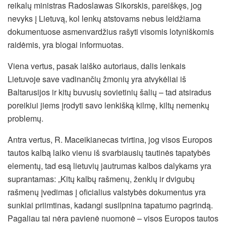
reikalų ministras Radoslawas Sikorskis, pareiškęs, jog
nevyks į Lietuvą, kol lenkų atstovams nebus leidžiama
dokumentuose asmenvardžius rašyti visomis lotyniškomis
raidėmis, yra blogai informuotas.
Viena vertus, pasak laiško autoriaus, dalis lenkais
Lietuvoje save vadinančių žmonių yra atvykėliai iš
Baltarusijos ir kitų buvusių sovietinių šalių – tad atsiradus
poreikiui jiems įrodyti savo lenkišką kilmę, kiltų nemenkų
problemų.
Antra vertus, R. Maceikianecas tvirtina, jog visos Europos
tautos kalbą laiko vienu iš svarbiausių tautinės tapatybės
elementų, tad esą lietuvių jautrumas kalbos dalykams yra
suprantamas: „Kitų kalbų rašmenų, ženklų ir dvigubų
rašmenų įvedimas į oficialius valstybės dokumentus yra
sunkiai priimtinas, kadangi susilpnina tapatumo pagrindą.
Pagaliau tai nėra pavienė nuomonė – visos Europos tautos