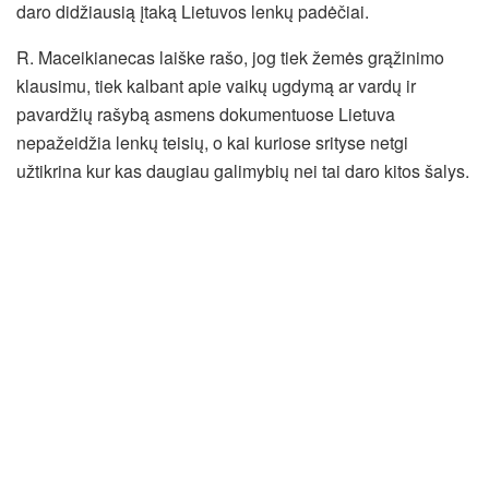
daro didžiausią įtaką Lietuvos lenkų padėčiai.
R. Maceikianecas laiške rašo, jog tiek žemės grąžinimo
klausimu, tiek kalbant apie vaikų ugdymą ar vardų ir
pavardžių rašybą asmens dokumentuose Lietuva
nepažeidžia lenkų teisių, o kai kuriose srityse netgi
užtikrina kur kas daugiau galimybių nei tai daro kitos šalys.