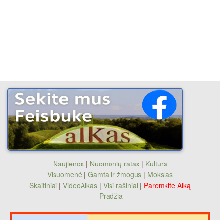
Naujienos
|
Nuomonių ratas
|
Kultūra
Visuomenė
|
Gamta ir žmogus
|
Mokslas
Skaitiniai
|
VideoAlkas
|
Visi rašiniai
|
Paremkite Alką
Pradžia