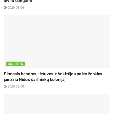
atviru dangumi
2026 08 06
KULTŪRA
Pirmasis bendras Lietuvos ir Vokietijos pašto ženklas
įamžina Nidos dailininkų koloniją
2026 08 06