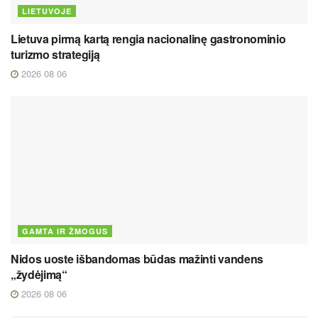
LIETUVOJE
Lietuva pirmą kartą rengia nacionalinę gastronominio
turizmo strategiją
2026 08 06
GAMTA IR ŽMOGUS
Nidos uoste išbandomas būdas mažinti vandens
„žydėjimą“
2026 08 06