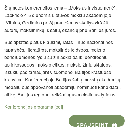
Šiųmetės konferencijos tema – „Mokslas ir visuomenė”.
Lapkričio 4-5 dienomis Lietuvos mokslų akademijoje
(Vilnius, Gedimino pr. 3) pranešimus skaitys virš 20
autorių-mokslininkų iš šalių, esančių prie Baltijos jūros.
Bus aptatas platus klausimų ratas – nuo nacionalinės
tapatybės, literatūros, mokslinės leidybos, mokslo
bendruomenės ryšių su žiniasklaida iki bendresnių
aplinkosaugos, mokslo etikos, mokslo žinių sklaidos,
iššūkių pasitarnaujant visuomenei Baltijos kraštuose
klausimų. Konferencijoje Baltijos šalių mokslų akademijų
medaliu bus apdovanoti akademijų nominuoti kandidatai,
atlikę Baltijos regionui reikšmingus mokslinius tyrimus.
Konferencijos programa [pdf]
SPAUSDINTI 🖨