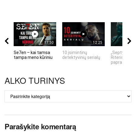
17:50
12:25
Se7en – kai tamsa
10 įsimintinų
„Septynių Ka
tampa meno kūriniu
detektyvinių serialų
Riteris" – kai
paprastumas
ALKO TURINYS
ALKO
TURINYS
Parašykite komentarą