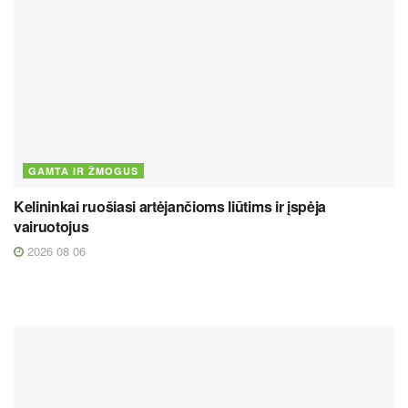
GAMTA IR ŽMOGUS
Kelininkai ruošiasi artėjančioms liūtims ir įspėja
vairuotojus
2026 08 06