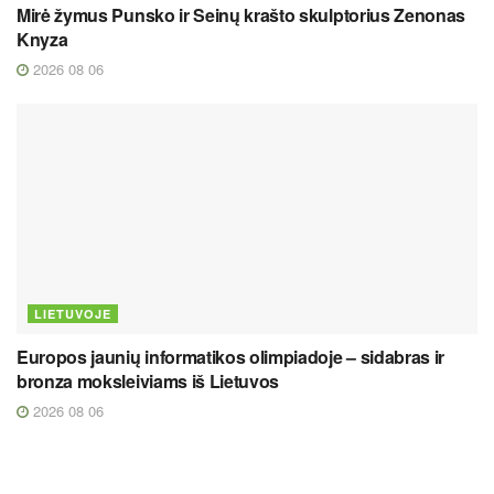
Mirė žymus Punsko ir Seinų krašto skulptorius Zenonas
Knyza
2026 08 06
LIETUVOJE
Europos jaunių informatikos olimpiadoje – sidabras ir
bronza moksleiviams iš Lietuvos
2026 08 06