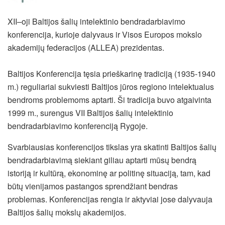
XII–oji Baltijos šalių intelektinio bendradarbiavimo
konferencija, kurioje dalyvaus ir Visos Europos mokslo
akademijų federacijos (ALLEA) prezidentas.
Baltijos Konferencija tęsia prieškarinę tradiciją (1935-1940
m.) reguliariai sukviesti Baltijos jūros regiono intelektualus
bendroms problemoms aptarti. Ši tradicija buvo atgaivinta
1999 m., surengus VII Baltijos šalių intelektinio
bendradarbiavimo konferenciją Rygoje.
Svarbiausias konferencijos tikslas yra skatinti Baltijos šalių
bendradarbiavimą siekiant giliau aptarti mūsų bendrą
istoriją ir kultūrą, ekonominę ar politinę situaciją, tam, kad
būtų vienijamos pastangos sprendžiant bendras
problemas. Konferencijas rengia ir aktyviai jose dalyvauja
Baltijos šalių mokslų akademijos.