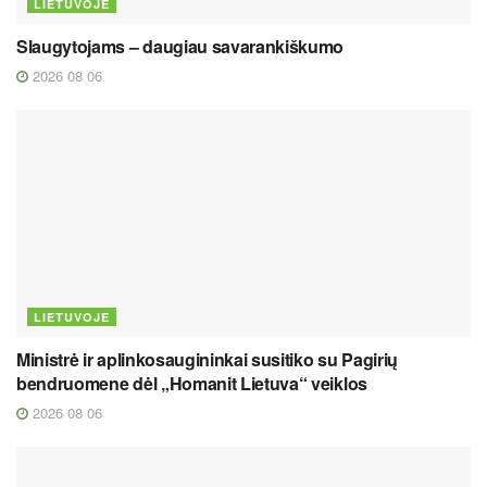
LIETUVOJE
Slaugytojams – daugiau savarankiškumo
2026 08 06
LIETUVOJE
Ministrė ir aplinkosaugininkai susitiko su Pagirių
bendruomene dėl „Homanit Lietuva“ veiklos
2026 08 06